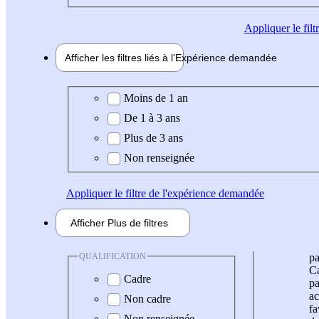
Appliquer
le fil
Afficher les filtres liés à l'
Expérience
demandée
Expérience demandée
Moins de 1 an
De 1 à 3 ans
Plus de 3 ans
Non renseignée
Appliquer
le filtre de l'expérience demandée
Afficher
Plus de
filtres
QUALIFICATION
pa
Ca
Cadre
pa
ac
Non cadre
fa
Non renseignée