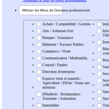
Appliquer
le filtre de durée hebdomadaire
Afficher les filtres de
Domaine pro
fessionnel
Domaine professionel
Achats / Comptabilité / Gestion
Indu
Arts / Artisanat d'art
Info
Tél
Banque / Assurance
Inst
Bâtiment / Travaux Publics
Mark
Commerce / Vente
com
Communication / Multimédia
Res
Conseil / Etudes
San
Direction d'entreprise
Secr
Espaces verts et naturels /
Serv
Agriculture / Pêche / Soins aux
coll
animaux
Spe
Hôtellerie - Restauration /
Tourisme / Animation
Spo
Immobilier
Tran