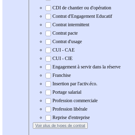
CDI de chantier ou d'opération
Contrat d'Engagement Educatif
Contrat intermittent
Contrat pacte
Contrat d'usage
CUI - CAE
CUI - CIE
Engagement à servir dans la réserve
Franchise
Insertion par l'activ.éco.
Portage salarial
Profession commerciale
Profession libérale
Reprise d'entreprise
Voir plus
de types de contrat