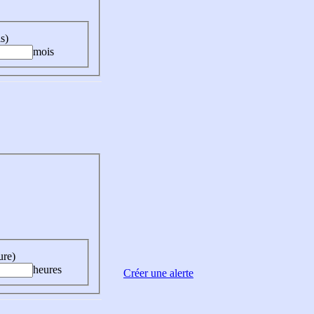
s)
mois
ure)
heures
Créer une alerte