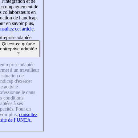
 l’intégration et de
’accompagnement de
s collaborateurs en
tuation de handicap.
ur en savoir plus,
nsultez cet article
.
treprise adaptée
Qu'est-ce qu'une
entreprise adaptée
?
entreprise adaptée
rmet à un travailleur
 situation de
ndicap d'exercer
e activité
ofessionnelle dans
s conditions
aptées à ses
pacités. Pour en
voir plus,
consultez
 site de l’UNEA
.