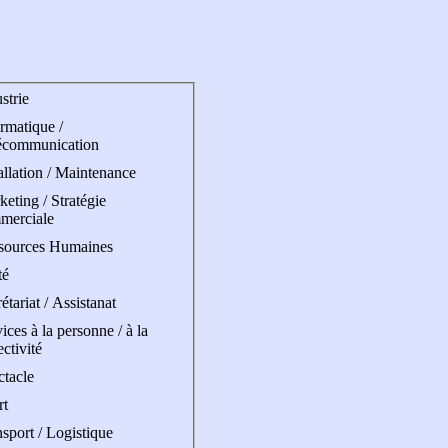
strie
rmatique /
écommunication
allation / Maintenance
eting / Stratégie
merciale
sources Humaines
té
étariat / Assistanat
ices à la personne / à la
ectivité
ctacle
rt
sport / Logistique