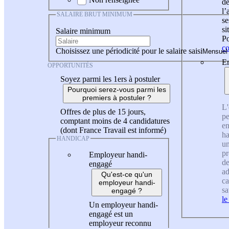
de
l
SALAIRE BRUT MINIMUM
se
si
Salaire minimum
Po
co
Choisissez une périodicité pour le salaire saisi
En
OPPORTUNITÉS
Soyez parmi les 1ers à postuler
Pourquoi serez-vous parmi les
premiers à postuler ?
L'
Offres de plus de 15 jours,
pe
comptant moins de 4 candidatures
en
(dont France Travail est informé)
ha
HANDICAP
un
pr
Employeur handi-
de
engagé
ad
Qu'est-ce qu'un
ca
employeur handi-
sa
engagé ?
le
Un employeur handi-
engagé est un
employeur reconnu