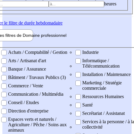
heures
er
le filtre de durée hebdomadaire
les filtres de
Domaine pro
fessionnel
ne professionel
Achats / Comptabilité / Gestion
Industrie
Arts / Artisanat d'art
Informatique /
Télécommunication
Banque / Assurance
Installation / Maintenance
Bâtiment / Travaux Publics (3)
Marketing / Stratégie
Commerce / Vente
commerciale
Communication / Multimédia
Ressources Humaines
Conseil / Etudes
Santé
Direction d'entreprise
Secrétariat / Assistanat
Espaces verts et naturels /
Services à la personne / à l
Agriculture / Pêche / Soins aux
collectivité
animaux