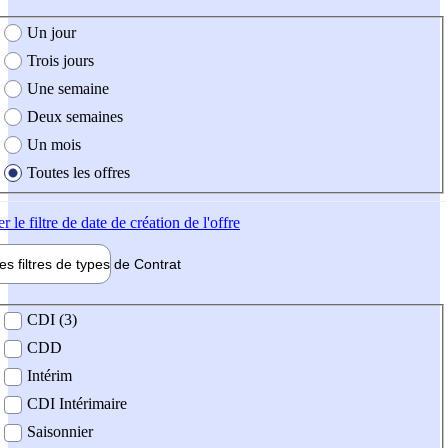
e création de l'offre
Un jour
Trois jours
Une semaine
Deux semaines
Un mois
Toutes les offres
er
le filtre de date de création de l'offre
les filtres de types de
Contrat
de contrat
CDI (3)
CDD
Intérim
CDI Intérimaire
Saisonnier