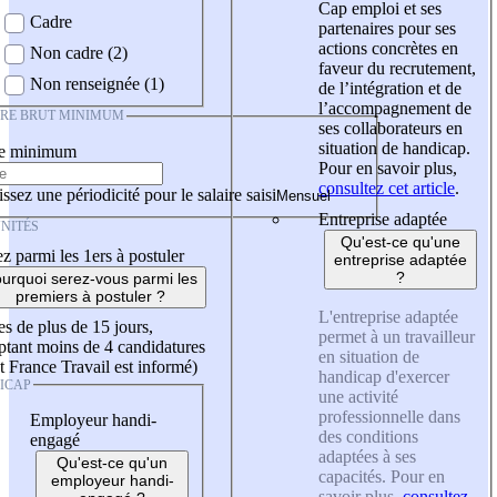
Cap emploi et ses
Cadre
partenaires pour ses
actions concrètes en
Non cadre (2)
faveur du recrutement,
Non renseignée (1)
de l’intégration et de
l’accompagnement de
IRE BRUT MINIMUM
ses collaborateurs en
situation de handicap.
re minimum
Pour en savoir plus,
consultez cet article
.
ssez une périodicité pour le salaire saisi
Entreprise adaptée
NITÉS
Qu'est-ce qu'une
z parmi les 1ers à postuler
entreprise adaptée
?
urquoi serez-vous parmi les
premiers à postuler ?
L'entreprise adaptée
es de plus de 15 jours,
permet à un travailleur
tant moins de 4 candidatures
en situation de
t France Travail est informé)
handicap d'exercer
ICAP
une activité
professionnelle dans
Employeur handi-
des conditions
engagé
adaptées à ses
Qu'est-ce qu'un
capacités. Pour en
employeur handi-
savoir plus,
consultez