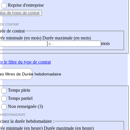
Reprise d'entreprise
plus
de types de contrat
 DE CONTRAT
ée de contrat
ée minimale (en mois)
Durée maximale (en mois)
mois
er
le filtre du type de contrat
les filtres de
Durée hebdo
madaire
 hebdomadaire
Temps plein
Temps partiel
Non renseignée (3)
 HEBDOMADAIRE
cisez la durée hebdomadaire :
ée minimale (en heure)
Durée maximale (en heure)