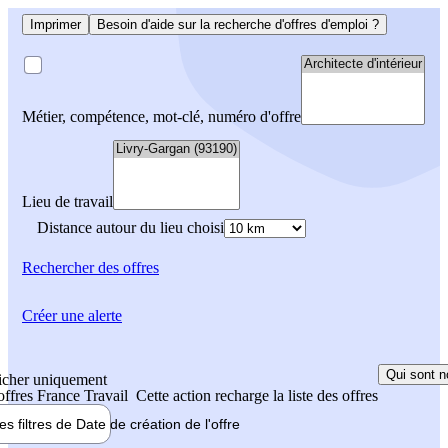
Imprimer
Besoin d'aide sur la recherche d'offres d'emploi ?
Métier, compétence, mot-clé, numéro d'offre
Lieu de travail
Distance autour du lieu choisi
Rechercher
des offres
Créer une alerte
Qui sont n
icher uniquement
 offres France Travail
Cette action recharge la liste des offres
les filtres de
Date de création
de l'offre