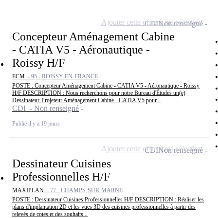
Ajouter cette offre à ma sélection
CDI
Non renseigné
Concepteur Aménagement Cabine
- CATIA V5 - Aéronautique -
Roissy H/F
ECM -
95 - ROISSY-EN-FRANCE
POSTE : Concepteur Aménagement Cabine - CATIA V5 - Aéronautique - Roissy
H/F DESCRIPTION : Nous recherchons pour notre Bureau d'Études un(e)
Dessinateur-Projeteur Aménagement Cabine - CATIA V5 pour...
CDI - Non renseigné
Publié il y a 19 jours
Ajouter cette offre à ma sélection
CDI
Non renseigné
Dessinateur Cuisines
Professionnelles H/F
MAXIPLAN -
77 - CHAMPS-SUR-MARNE
POSTE : Dessinateur Cuisines Professionnelles H/F DESCRIPTION : Réaliser les
plans d'implantation 2D et les vues 3D des cuisines professionnelles à partir des
relevés de cotes et des souhaits...