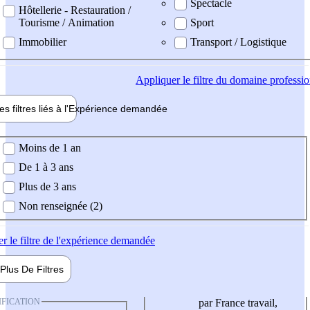
Spectacle
Hôtellerie - Restauration /
Tourisme / Animation
Sport
Immobilier
Transport / Logistique
Appliquer
le filtre du domaine professi
es filtres liés à l'
Expérience
demandée
ience demandée
Moins de 1 an
De 1 à 3 ans
Plus de 3 ans
Non renseignée (2)
er
le filtre de l'expérience demandée
Plus De
Filtres
IFICATION
par France travail,