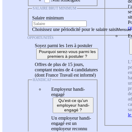
de
l
SALAIRE BRUT MINIMUM
se
si
Salaire minimum
Po
co
Choisissez une périodicité pour le salaire saisi
En
OPPORTUNITÉS
Soyez parmi les 1ers à postuler
Pourquoi serez-vous parmi les
premiers à postuler ?
L'
Offres de plus de 15 jours,
pe
comptant moins de 4 candidatures
en
(dont France Travail est informé)
ha
HANDICAP
un
pr
Employeur handi-
de
engagé
ad
Qu'est-ce qu'un
ca
employeur handi-
sa
engagé ?
le
Un employeur handi-
engagé est un
employeur reconnu