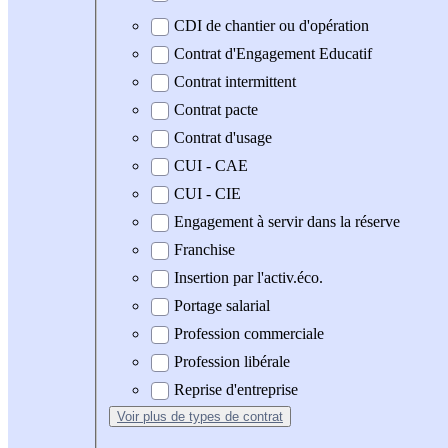
CDI de chantier ou d'opération
Contrat d'Engagement Educatif
Contrat intermittent
Contrat pacte
Contrat d'usage
CUI - CAE
CUI - CIE
Engagement à servir dans la réserve
Franchise
Insertion par l'activ.éco.
Portage salarial
Profession commerciale
Profession libérale
Reprise d'entreprise
Voir plus
de types de contrat