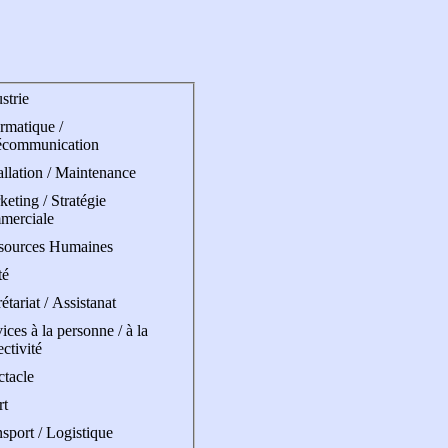
strie
rmatique /
écommunication
allation / Maintenance
eting / Stratégie
merciale
sources Humaines
té
étariat / Assistanat
ices à la personne / à la
ectivité
ctacle
rt
sport / Logistique