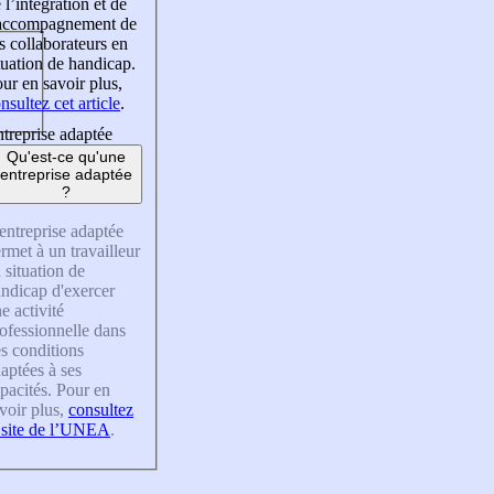
 l’intégration et de
’accompagnement de
s collaborateurs en
tuation de handicap.
ur en savoir plus,
nsultez cet article
.
treprise adaptée
Qu'est-ce qu'une
entreprise adaptée
?
entreprise adaptée
rmet à un travailleur
 situation de
ndicap d'exercer
e activité
ofessionnelle dans
s conditions
aptées à ses
pacités. Pour en
voir plus,
consultez
 site de l’UNEA
.