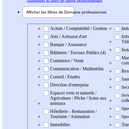
Appliquer
le filtre de durée hebdomadaire
Afficher les filtres de
Domaine pro
fessionnel
Domaine professionel
Achats / Comptabilité / Gestion
Indu
Arts / Artisanat d'art
Info
Tél
Banque / Assurance
Inst
Bâtiment / Travaux Publics (4)
Mark
Commerce / Vente
com
Communication / Multimédia
Res
Conseil / Etudes
San
Direction d'entreprise
Secr
Espaces verts et naturels /
Serv
Agriculture / Pêche / Soins aux
coll
animaux
Spe
Hôtellerie - Restauration /
Tourisme / Animation
Spo
Immobilier
Tran