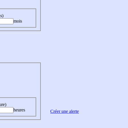
s)
mois
ure)
heures
Créer une alerte