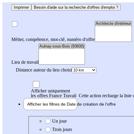
Imprimer
Besoin d'aide sur la recherche d'offres d'emploi ?
Métier, compétence, mot-clé, numéro d'offre
Lieu de travail
Distance autour du lieu choisi
Afficher uniquement
les offres France Travail
Cette action recharge la liste 
Afficher les filtres de
Date de création
de l'offre
Date de création de l'offre
Un jour
Trois jours