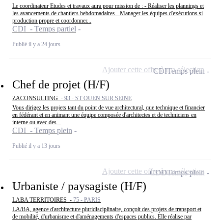
Le coordinateur Etudes et travaux aura pour mission de : - Réaliser les plannings et
les avancements de chantiers hebdomadaires - Manager les équipes d'exécutions si
production propre et coordonner...
CDI - Temps partiel
Publié il y a 24 jours
Ajouter cette offre à ma sélection
CDI
Temps plein
Chef de projet (H/F)
ZACONSULTING -
93 - ST OUEN SUR SEINE
Vous dirigez les projets tant du point de vue architectural, que technique et financier
en fédérant et en animant une équipe composée d'architectes et de techniciens en
interne ou avec des...
CDI - Temps plein
Publié il y a 13 jours
Ajouter cette offre à ma sélection
CDD
Temps plein
Urbaniste / paysagiste (H/F)
LABA TERRITOIRES -
75 - PARIS
LA/BA, agence d'architecture pluridisciplinaire, conçoit des projets de transport et
de mobilité, d'urbanisme et d'aménagements d'espaces publics. Elle réalise par