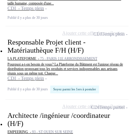
taille humaine, composée d'une...
CDI - Temps plein
Publié il y a plus de 30 jours
Ajouter cette offre à ma sélection
CDI
Temps plein
Responsable Projet client -
Matériauthèque F/H (H/F)
LA PLATEFORME -
75 - PARIS 11E ARRONDISSEMENT
Pourquoi a-t-on besoin de vous? La Plateforme du Bâtiment est l'unique réseau de
distribution proposant tous les produits et services indispensables aux artisans
réunis sous un même toit. Chaque...
CDI - Temps plein
Publié il y a plus de 30 jours
Soyez parmi les 1ers à postuler
Ajouter cette offre à ma sélection
CDI
Temps partiel
Architecte /ingénieur /coordinateur
(H/F)
EMPEERING -
93 - ST OUEN SUR SEINE