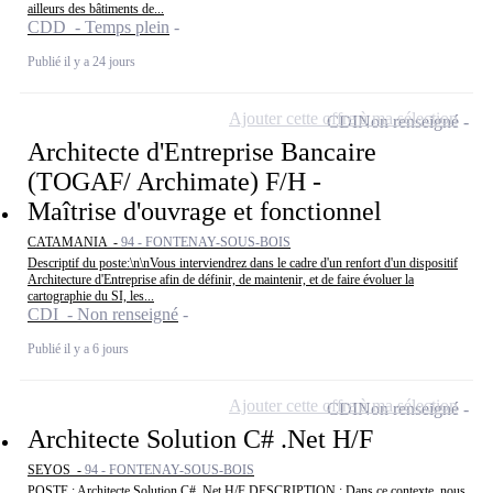
ailleurs des bâtiments de...
CDD - Temps plein
Publié il y a 24 jours
Ajouter cette offre à ma sélection
CDI
Non renseigné
Architecte d'Entreprise Bancaire
(TOGAF/ Archimate) F/H -
Maîtrise d'ouvrage et fonctionnel
CATAMANIA -
94 - FONTENAY-SOUS-BOIS
Descriptif du poste:\n\nVous interviendrez dans le cadre d'un renfort d'un dispositif
Architecture d'Entreprise afin de définir, de maintenir, et de faire évoluer la
cartographie du SI, les...
CDI - Non renseigné
Publié il y a 6 jours
Ajouter cette offre à ma sélection
CDI
Non renseigné
Architecte Solution C# .Net H/F
SEYOS -
94 - FONTENAY-SOUS-BOIS
POSTE : Architecte Solution C# .Net H/F DESCRIPTION : Dans ce contexte, nous