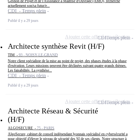
Gestion de Projet et de l'Assistance à Maîtrise d'Ouvrage (AMO), recherche
actuellement son/sa futur/e...
CDI - Temps plein
Publié il y a 29 jours
Ajouter cette offre à ma sélection
CDI
Temps plein
Architecte synthèse Revit (H/F)
TIM -
93 - NOISY-LE-GRAND
Notre client spécialiste de la mise au point de projet, des phases études à la phase
d'exécution. Leurs missions peuvent être déclinées suivant quatre grands thèmes.
Les faisabilités. La synthèse...
CDI - Temps plein
Publié il y a 29 jours
Ajouter cette offre à ma sélection
CDI
Temps plein
Architecte Réseau & Sécurité
(H/F)
ALGOSECURE -
75 - PARIS
AlgoSecure, cabinet de conseil indépendant lyonnais spécialisé en cybersécurité a
pour objectif d'élever le niveau de sécurité des SI de ses clients. Notre structure à