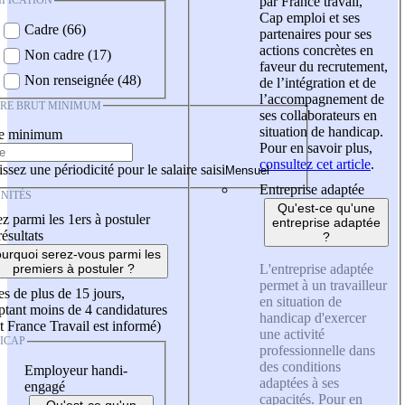
IFICATION
par France travail,
Cap emploi et ses
Cadre (66)
partenaires pour ses
actions concrètes en
Non cadre (17)
faveur du recrutement,
Non renseignée (48)
de l’intégration et de
l’accompagnement de
IRE BRUT MINIMUM
ses collaborateurs en
situation de handicap.
re minimum
Pour en savoir plus,
consultez cet article
.
ssez une périodicité pour le salaire saisi
Entreprise adaptée
NITÉS
Qu'est-ce qu'une
z parmi les 1ers à postuler
entreprise adaptée
résultats
?
urquoi serez-vous parmi les
L'entreprise adaptée
premiers à postuler ?
permet à un travailleur
es de plus de 15 jours,
en situation de
tant moins de 4 candidatures
handicap d'exercer
t France Travail est informé)
une activité
ICAP
professionnelle dans
des conditions
Employeur handi-
adaptées à ses
engagé
capacités. Pour en
Qu'est-ce qu'un