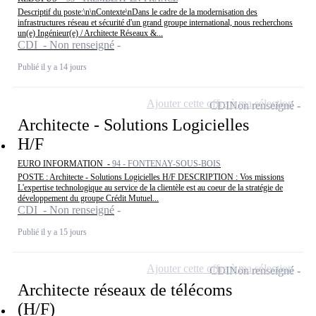
Descriptif du poste:\n\nContexte\nDans le cadre de la modernisation des
infrastructures réseau et sécurité d'un grand groupe international, nous recherchons
un(e) Ingénieur(e) / Architecte Réseaux &...
CDI - Non renseigné
Publié il y a 14 jours
Ajouter cette offre à ma sélection
CDI
Non renseigné
Architecte - Solutions Logicielles
H/F
EURO INFORMATION -
94 - FONTENAY-SOUS-BOIS
POSTE : Architecte - Solutions Logicielles H/F DESCRIPTION : Vos missions
L'expertise technologique au service de la clientèle est au coeur de la stratégie de
développement du groupe Crédit Mutuel...
CDI - Non renseigné
Publié il y a 15 jours
Ajouter cette offre à ma sélection
CDI
Non renseigné
Architecte réseaux de télécoms
(H/F)