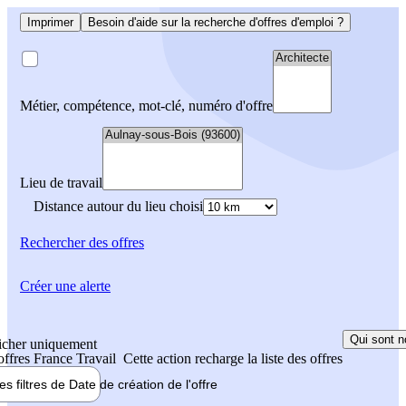
Imprimer
Besoin d'aide sur la recherche d'offres d'emploi ?
Métier, compétence, mot-clé, numéro d'offre
Lieu de travail
Distance autour du lieu choisi
Rechercher
des offres
Créer une alerte
Qui sont n
icher uniquement
 offres France Travail
Cette action recharge la liste des offres
les filtres de
Date de création
de l'offre