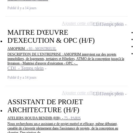
Publié il y a 14 jours
Ajouter cette offre à ma sélection
CDI
Temps plein
MAITRE D'ŒUVRE
D'EXECUTION & OPC (H/F)
AMOPRIM -
93 - MONTREUIL
DESCRIPTION DE L'ENTREPRISE : AMOPRIM intervient sur des projets
immobiliers, de logements, tertiaires et Hôteliers, ATMO de la conception jusqu'à la
livraison - Maitrise d'œuvre d'exécution - OPC -...
CDI - Temps plein
Publié il y a 14 jours
Ajouter cette offre à ma sélection
CDI
Temps plein
ASSISTANT DE PROJET
ARCHITECTURE (H/F)
ATELIERS HOUDA BENDIB (HB) -
75 - PARIS
Nous recherchons un-e assistant-e de projet motivé et efficace, même débutant,
capable de s'investir pleinement dans l'assistance de projets, de la conception au
chantier. Description de...