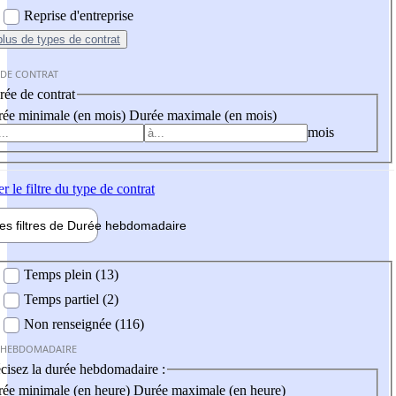
Reprise d'entreprise
plus
de types de contrat
 DE CONTRAT
ée de contrat
ée minimale (en mois)
Durée maximale (en mois)
mois
er
le filtre du type de contrat
les filtres de
Durée hebdo
madaire
 hebdomadaire
Temps plein (13)
Temps partiel (2)
Non renseignée (116)
 HEBDOMADAIRE
cisez la durée hebdomadaire :
ée minimale (en heure)
Durée maximale (en heure)