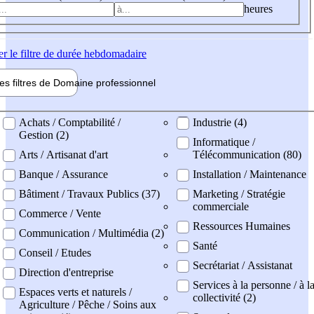
heures
er
le filtre de durée hebdomadaire
les filtres de
Domaine pro
fessionnel
ne professionel
Achats / Comptabilité /
Industrie (4)
Gestion (2)
Informatique /
Arts / Artisanat d'art
Télécommunication (80)
Banque / Assurance
Installation / Maintenance
Bâtiment / Travaux Publics (37)
Marketing / Stratégie
commerciale
Commerce / Vente
Ressources Humaines
Communication / Multimédia (2)
Santé
Conseil / Etudes
Secrétariat / Assistanat
Direction d'entreprise
Services à la personne / à l
Espaces verts et naturels /
collectivité (2)
Agriculture / Pêche / Soins aux