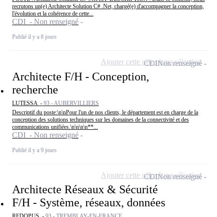
recrutons un(e) Architecte Solution C# .Net, chargé(e) d'accompagner la conception,
l'évolution et la cohérence de cette...
CDI - Non renseigné
Publié il y a 8 jours
Ajouter cette offre à ma sélection
CDI
Non renseigné
Architecte F/H - Conception,
recherche
LUTESSA -
93 - AUBERVILLIERS
Descriptif du poste:\n\nPour l'un de nos clients, le département est en charge de la
conception des solutions techniques sur les domaines de la connectivité et des
communications unifiées.\n\n\n\n**...
CDI - Non renseigné
Publié il y a 9 jours
Ajouter cette offre à ma sélection
CDI
Non renseigné
Architecte Réseaux & Sécurité
F/H - Système, réseaux, données
REDOPUS -
93 - TREMBLAY-EN-FRANCE