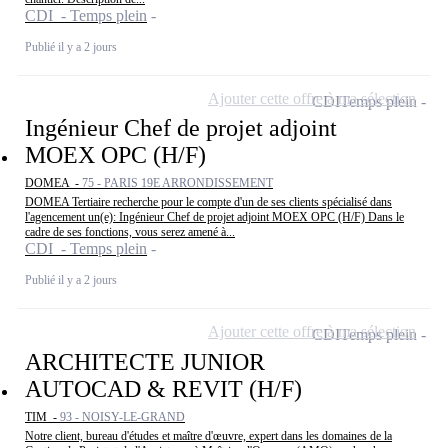
CDI - Temps plein
Publié il y a 2 jours
Ajouter cette offre à ma sélection
CDI
Temps plein
Ingénieur Chef de projet adjoint
MOEX OPC (H/F)
DOMEA -
75 - PARIS 19E ARRONDISSEMENT
DOMEA Tertiaire recherche pour le compte d'un de ses clients spécialisé dans
l'agencement un(e): Ingénieur Chef de projet adjoint MOEX OPC (H/F) Dans le
cadre de ses fonctions, vous serez amené à...
CDI - Temps plein
Publié il y a 2 jours
Ajouter cette offre à ma sélection
CDI
Temps plein
ARCHITECTE JUNIOR
AUTOCAD & REVIT (H/F)
TIM -
93 - NOISY-LE-GRAND
Notre client, bureau d'études et maître d'œuvre, expert dans les domaines de la