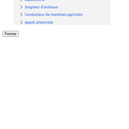
Fermer
Fermer
le détail de l'offre
/
Offre
sur
Offre précéden