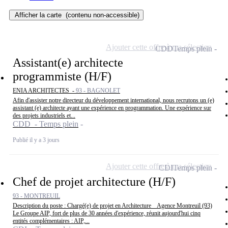
Afficher la carte
(contenu non-accessible)
Ajouter cette offre à ma sélection
CDD
Temps plein
Assistant(e) architecte
programmiste (H/F)
ENIA ARCHITECTES -
93 - BAGNOLET
Afin d'assister notre directeur du développement international, nous recrutons un (e)
assistant (e) architecte ayant une expérience en programmation. Une expérience sur
des projets industriels et...
CDD - Temps plein
Publié il y a 3 jours
Ajouter cette offre à ma sélection
CDI
Temps plein
Chef de projet architecture (H/F)
93 - MONTREUIL
Description du poste : Chargé(e) de projet en Architecture _ Agence Montreuil (93)
Le Groupe AIP, fort de plus de 30 années d'expérience, réunit aujourd'hui cinq
entités complémentaires : AIP,...