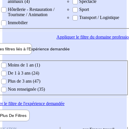
animaux (4)
Spectacle
Hôtellerie - Restauration /
Sport
Tourisme / Animation
Transport / Logistique
Immobilier
Appliquer
le filtre du domaine professi
es filtres liés à l'
Expérience
demandée
ience demandée
Moins de 1 an (1)
De 1 à 3 ans (24)
Plus de 3 ans (47)
Non renseignée (35)
er
le filtre de l'expérience demandée
Plus De
Filtres