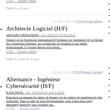
CDI - Temps plein
Publié il y a 8 jours
Ajouter cette offre à ma sélection
CDI
Temps plein
Architecte Logiciel (H/F)
SIMAERO OPERATIONS -
95 - ROISSY EN FRANCE
Simaero est un fournisseur international de formation sur simulateurs de vol destiné
aux compagnies aériennes, aux organismes de formation et aux pilotes
professionnels. Le groupe dispose d'un réseau...
CDI - Temps plein
Publié il y a plus de 30 jours
Ajouter cette offre à ma sélection
CDD
Temps partiel
Alternance - Ingénieur
Cybersécurité (H/F)
KAISCHOOL -
94 - FONTENAY-SOUS-BOIS
Kaischool accompagne les talents de demain vers les métiers du numérique les plus
recherchés. Dans le cadre de notre développement, nous recherchons un(e)
alternant(e) motivé(e) pour rejoindre une...
CDD - Temps partiel