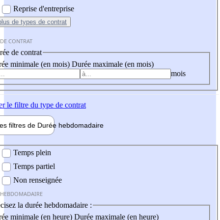
Reprise d'entreprise
plus
de types de contrat
 DE CONTRAT
ée de contrat
ée minimale (en mois)
Durée maximale (en mois)
mois
er
le filtre du type de contrat
les filtres de
Durée hebdo
madaire
 hebdomadaire
Temps plein
Temps partiel
Non renseignée
 HEBDOMADAIRE
cisez la durée hebdomadaire :
ée minimale (en heure)
Durée maximale (en heure)