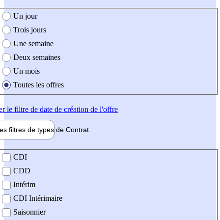
e création de l'offre
Un jour
Trois jours
Une semaine
Deux semaines
Un mois
Toutes les offres
er
le filtre de date de création de l'offre
les filtres de types de
Contrat
de contrat
CDI
CDD
Intérim
CDI Intérimaire
Saisonnier