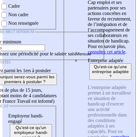
Cap emploi et ses
Cadre
partenaires pour ses
actions concrètes en
Non cadre
faveur du recrutement,
Non renseignée
de l’intégration et de
l’accompagnement de
IRE BRUT MINIMUM
ses collaborateurs en
situation de handicap.
re minimum
Pour en savoir plus,
consultez cet article
.
ssez une périodicité pour le salaire saisi
Entreprise adaptée
NITÉS
Qu'est-ce qu'une
z parmi les 1ers à postuler
entreprise adaptée
?
urquoi serez-vous parmi les
premiers à postuler ?
L'entreprise adaptée
es de plus de 15 jours,
permet à un travailleur
tant moins de 4 candidatures
en situation de
t France Travail est informé)
handicap d'exercer
ICAP
une activité
professionnelle dans
Employeur handi-
des conditions
engagé
adaptées à ses
Qu'est-ce qu'un
capacités. Pour en
employeur handi-
savoir plus,
consultez