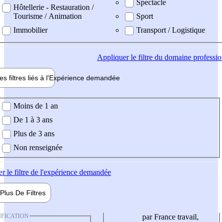
Spectacle
Hôtellerie - Restauration /
Tourisme / Animation
Sport
Immobilier
Transport / Logistique
Appliquer
le filtre du domaine professi
es filtres liés à l'
Expérience
demandée
ience demandée
Moins de 1 an
De 1 à 3 ans
Plus de 3 ans
Non renseignée
er
le filtre de l'expérience demandée
Plus De
Filtres
IFICATION
par France travail,