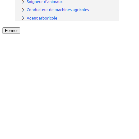
Fermer
Fermer
le détail de l'offre
/
Offre
sur
Offre précéden