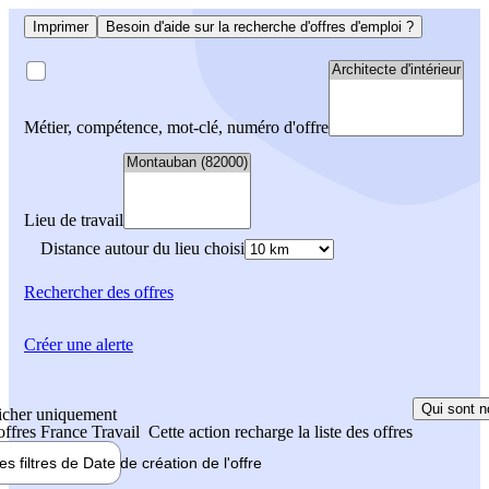
Imprimer
Besoin d'aide sur la recherche d'offres d'emploi ?
Métier, compétence, mot-clé, numéro d'offre
Lieu de travail
Distance autour du lieu choisi
Rechercher
des offres
Créer une alerte
Qui sont n
icher uniquement
 offres France Travail
Cette action recharge la liste des offres
les filtres de
Date de création
de l'offre