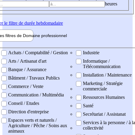
heures
er
le filtre de durée hebdomadaire
les filtres de
Domaine pro
fessionnel
ne professionel
Achats / Comptabilité / Gestion
Industrie
Arts / Artisanat d'art
Informatique /
Télécommunication
Banque / Assurance
Installation / Maintenance
Bâtiment / Travaux Publics
Marketing / Stratégie
Commerce / Vente
commerciale
Communication / Multimédia
Ressources Humaines
Conseil / Etudes
Santé
Direction d'entreprise
Secrétariat / Assistanat
Espaces verts et naturels /
Services à la personne / à l
Agriculture / Pêche / Soins aux
collectivité
animaux