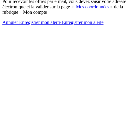
Pour recevoir les offres par e-mail, vous devez saisir votre adresse
électronique et la valider sur la page «
Mes coordonnées
» de la
rubrique « Mon compte »
Annuler
Enregistrer mon alerte
Enregistrer
mon alerte