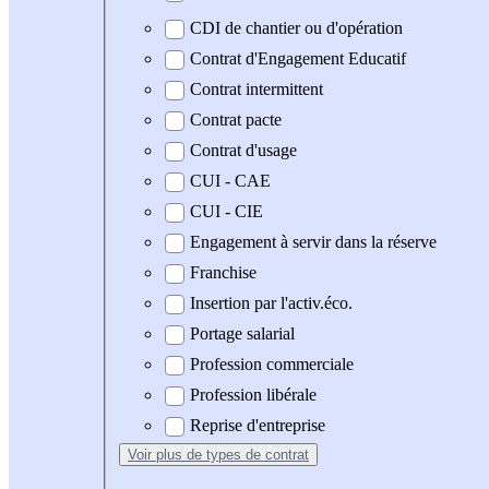
CDI de chantier ou d'opération
Contrat d'Engagement Educatif
Contrat intermittent
Contrat pacte
Contrat d'usage
CUI - CAE
CUI - CIE
Engagement à servir dans la réserve
Franchise
Insertion par l'activ.éco.
Portage salarial
Profession commerciale
Profession libérale
Reprise d'entreprise
Voir plus
de types de contrat