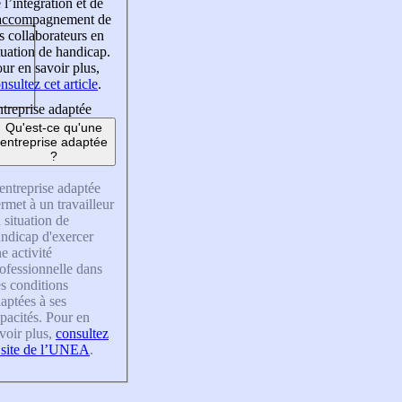
 l’intégration et de
’accompagnement de
s collaborateurs en
tuation de handicap.
ur en savoir plus,
nsultez cet article
.
treprise adaptée
Qu'est-ce qu'une
entreprise adaptée
?
entreprise adaptée
rmet à un travailleur
 situation de
ndicap d'exercer
e activité
ofessionnelle dans
s conditions
aptées à ses
pacités. Pour en
voir plus,
consultez
 site de l’UNEA
.