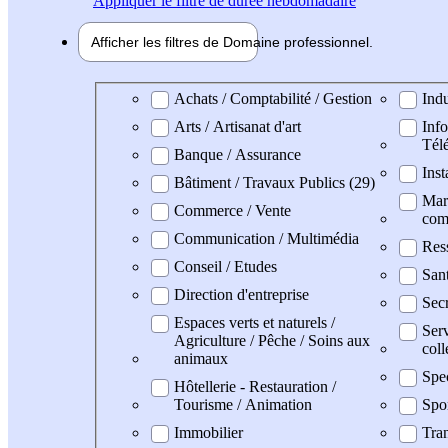
Appliquer
le filtre de durée hebdomadaire
Afficher les filtres de
Domaine pro
fessionnel
Domaine professionel
Achats / Comptabilité / Gestion
Indu
Arts / Artisanat d'art
Info
Tél
Banque / Assurance
Inst
Bâtiment / Travaux Publics (29)
Mark
Commerce / Vente
com
Communication / Multimédia
Res
Conseil / Etudes
San
Direction d'entreprise
Secr
Espaces verts et naturels /
Serv
Agriculture / Pêche / Soins aux
coll
animaux
Spe
Hôtellerie - Restauration /
Tourisme / Animation
Spo
Immobilier
Tran