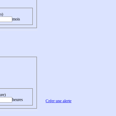
s)
mois
ure)
heures
Créer une alerte