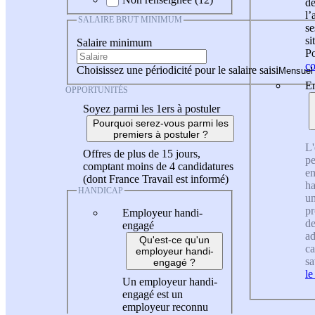
de
l
SALAIRE BRUT MINIMUM
se
si
Salaire minimum
Po
co
Choisissez une périodicité pour le salaire saisi
En
OPPORTUNITÉS
Soyez parmi les 1ers à postuler
Pourquoi serez-vous parmi les
premiers à postuler ?
L'
Offres de plus de 15 jours,
pe
comptant moins de 4 candidatures
en
(dont France Travail est informé)
ha
HANDICAP
un
pr
Employeur handi-
de
engagé
ad
Qu'est-ce qu'un
ca
employeur handi-
sa
engagé ?
le
Un employeur handi-
engagé est un
employeur reconnu