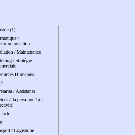
strie (1)
rmatique /
écommunication
allation / Maintenance
eting / Stratégie
merciale
sources Humaines
té
étariat / Assistanat
ices à la personne / à la
ectivité
ctacle
rt
sport / Logistique