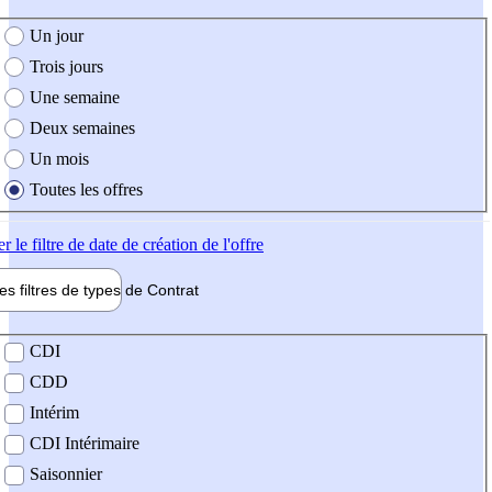
e création de l'offre
Un jour
Trois jours
Une semaine
Deux semaines
Un mois
Toutes les offres
er
le filtre de date de création de l'offre
les filtres de types de
Contrat
de contrat
CDI
CDD
Intérim
CDI Intérimaire
Saisonnier