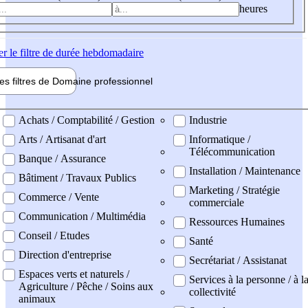
heures
er
le filtre de durée hebdomadaire
les filtres de
Domaine pro
fessionnel
ne professionel
Achats / Comptabilité / Gestion
Industrie
Arts / Artisanat d'art
Informatique /
Télécommunication
Banque / Assurance
Installation / Maintenance
Bâtiment / Travaux Publics
Marketing / Stratégie
Commerce / Vente
commerciale
Communication / Multimédia
Ressources Humaines
Conseil / Etudes
Santé
Direction d'entreprise
Secrétariat / Assistanat
Espaces verts et naturels /
Services à la personne / à l
Agriculture / Pêche / Soins aux
collectivité
animaux