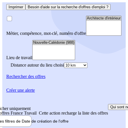
Imprimer
Besoin d'aide sur la recherche d'offres d'emploi ?
Métier, compétence, mot-clé, numéro d'offre
Lieu de travail
Distance autour du lieu choisi
Rechercher
des offres
Créer une alerte
Qui sont n
icher uniquement
 offres France Travail
Cette action recharge la liste des offres
les filtres de
Date de création
de l'offre