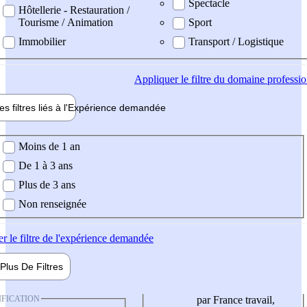
Spectacle
Hôtellerie - Restauration /
Tourisme / Animation
Sport
Immobilier
Transport / Logistique
Appliquer
le filtre du domaine professi
es filtres liés à l'
Expérience
demandée
ience demandée
Moins de 1 an
De 1 à 3 ans
Plus de 3 ans
Non renseignée
er
le filtre de l'expérience demandée
Plus De
Filtres
IFICATION
par France travail,