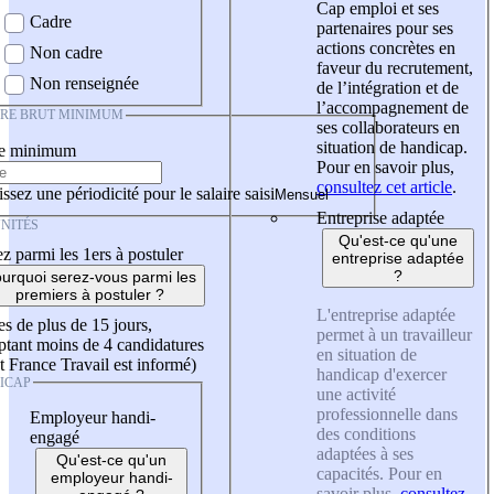
Cap emploi et ses
Cadre
partenaires pour ses
actions concrètes en
Non cadre
faveur du recrutement,
Non renseignée
de l’intégration et de
l’accompagnement de
IRE BRUT MINIMUM
ses collaborateurs en
situation de handicap.
re minimum
Pour en savoir plus,
consultez cet article
.
ssez une périodicité pour le salaire saisi
Entreprise adaptée
NITÉS
Qu'est-ce qu'une
z parmi les 1ers à postuler
entreprise adaptée
?
urquoi serez-vous parmi les
premiers à postuler ?
L'entreprise adaptée
es de plus de 15 jours,
permet à un travailleur
tant moins de 4 candidatures
en situation de
t France Travail est informé)
handicap d'exercer
ICAP
une activité
professionnelle dans
Employeur handi-
des conditions
engagé
adaptées à ses
Qu'est-ce qu'un
capacités. Pour en
employeur handi-
savoir plus,
consultez