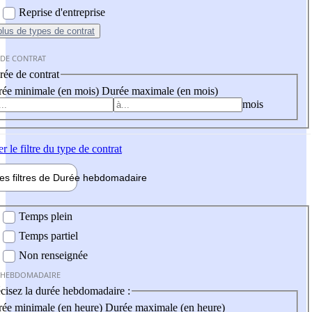
Reprise d'entreprise
plus
de types de contrat
 DE CONTRAT
ée de contrat
ée minimale (en mois)
Durée maximale (en mois)
mois
er
le filtre du type de contrat
les filtres de
Durée hebdo
madaire
 hebdomadaire
Temps plein
Temps partiel
Non renseignée
 HEBDOMADAIRE
cisez la durée hebdomadaire :
ée minimale (en heure)
Durée maximale (en heure)