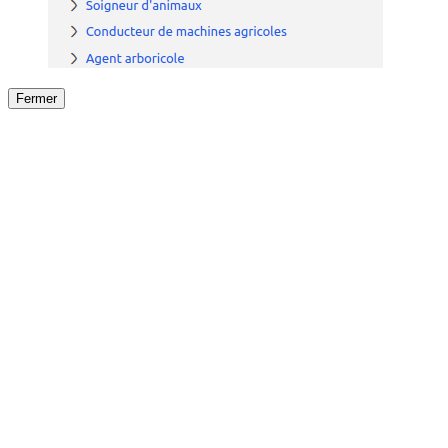
Fermer
Fermer
le détail de l'offre
/
Offre
sur
Offre précéden