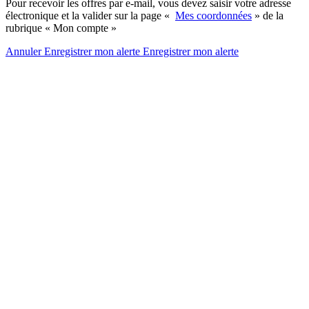
Pour recevoir les offres par e-mail, vous devez saisir votre adresse
électronique et la valider sur la page «
Mes coordonnées
» de la
rubrique « Mon compte »
Annuler
Enregistrer mon alerte
Enregistrer
mon alerte