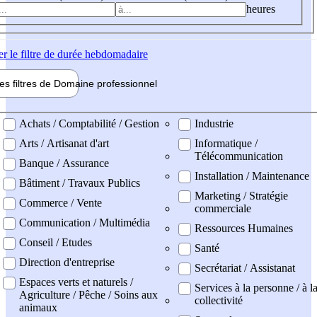
heures
er
le filtre de durée hebdomadaire
les filtres de
Domaine pro
fessionnel
ne professionel
Achats / Comptabilité / Gestion
Industrie
Arts / Artisanat d'art
Informatique /
Télécommunication
Banque / Assurance
Installation / Maintenance
Bâtiment / Travaux Publics
Marketing / Stratégie
Commerce / Vente
commerciale
Communication / Multimédia
Ressources Humaines
Conseil / Etudes
Santé
Direction d'entreprise
Secrétariat / Assistanat
Espaces verts et naturels /
Services à la personne / à l
Agriculture / Pêche / Soins aux
collectivité
animaux