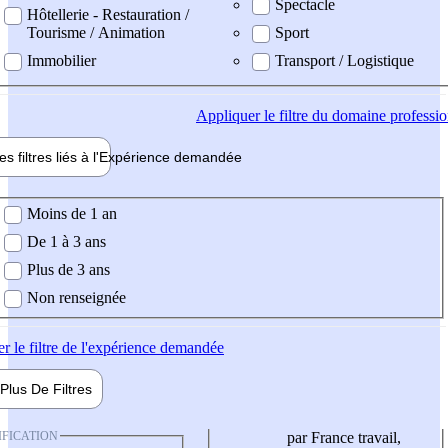
Spectacle
Hôtellerie - Restauration /
Tourisme / Animation
Sport
Immobilier
Transport / Logistique
Appliquer
le filtre du domaine professi
es filtres liés à l'
Expérience
demandée
ience demandée
Moins de 1 an
De 1 à 3 ans
Plus de 3 ans
Non renseignée
er
le filtre de l'expérience demandée
Plus De
Filtres
IFICATION
par France travail,