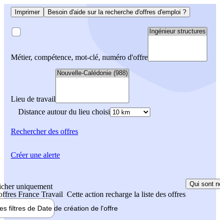
Imprimer
Besoin d'aide sur la recherche d'offres d'emploi ?
Métier, compétence, mot-clé, numéro d'offre
Lieu de travail
Distance autour du lieu choisi
Rechercher
des offres
Créer une alerte
Qui sont n
icher uniquement
 offres France Travail
Cette action recharge la liste des offres
les filtres de
Date de création
de l'offre