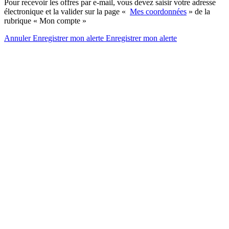
Pour recevoir les offres par e-mail, vous devez saisir votre adresse
électronique et la valider sur la page «
Mes coordonnées
» de la
rubrique « Mon compte »
Annuler
Enregistrer mon alerte
Enregistrer
mon alerte