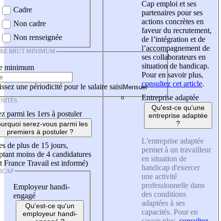
Cap emploi et ses
Cadre
partenaires pour ses
actions concrètes en
Non cadre
faveur du recrutement,
Non renseignée
de l’intégration et de
l’accompagnement de
IRE BRUT MINIMUM
ses collaborateurs en
situation de handicap.
re minimum
Pour en savoir plus,
consultez cet article
.
ssez une périodicité pour le salaire saisi
Entreprise adaptée
NITÉS
Qu'est-ce qu'une
z parmi les 1ers à postuler
entreprise adaptée
?
urquoi serez-vous parmi les
premiers à postuler ?
L'entreprise adaptée
es de plus de 15 jours,
permet à un travailleur
tant moins de 4 candidatures
en situation de
t France Travail est informé)
handicap d'exercer
ICAP
une activité
professionnelle dans
Employeur handi-
des conditions
engagé
adaptées à ses
Qu'est-ce qu'un
capacités. Pour en
employeur handi-
savoir plus,
consultez