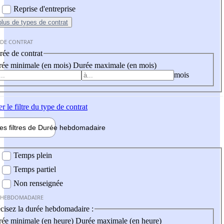
Reprise d'entreprise
plus
de types de contrat
 DE CONTRAT
ée de contrat
ée minimale (en mois)
Durée maximale (en mois)
mois
er
le filtre du type de contrat
les filtres de
Durée hebdo
madaire
 hebdomadaire
Temps plein
Temps partiel
Non renseignée
 HEBDOMADAIRE
cisez la durée hebdomadaire :
ée minimale (en heure)
Durée maximale (en heure)