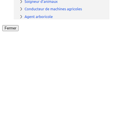
Fermer
Fermer
le détail de l'offre
/
Offre
sur
Offre précéden