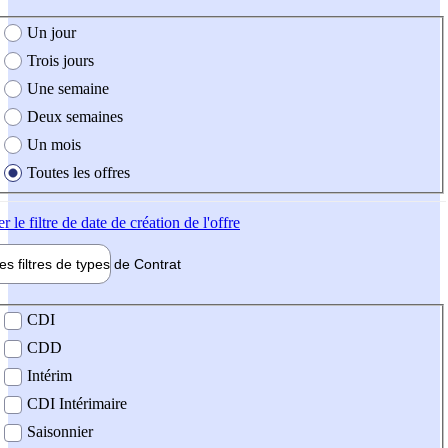
e création de l'offre
Un jour
Trois jours
Une semaine
Deux semaines
Un mois
Toutes les offres
er
le filtre de date de création de l'offre
les filtres de types de
Contrat
de contrat
CDI
CDD
Intérim
CDI Intérimaire
Saisonnier