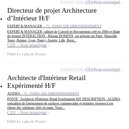
Ajouter cette offre à ma sélection
CDI
Non renseigné
Directeur de projet Architecture
d’Intérieur H/F
EXPERT & MANAGER -
75 - PARIS 1ER ARRONDISSEMENT
EXPERT & MANAGER, cabinet de Conseil en Recrutement créé en 2004 et filiale
du groupe INTERACTION - Réseau DOMITIS, est présent sur Paris, Marseille,
Tours, Rennes, Lyon, Nancy, Angers, Lille, Brest...
CDI - Non renseigné
Publié il y a plus de 30 jours
Ajouter cette offre à ma sélection
CDI
Non renseigné
Architecte d'Intérieur Retail
Expérimenté H/F
AGEMA -
75 - PARIS 1ER ARRONDISSEMENT
POSTE : Architecte d'Intérieur Retail Expérimenté H/F DESCRIPTION : AGEMA
spécialiste de l'agencement de surfaces commerciales et tertiaires propose à ses
clients des solutions clefs en main. Nous...
CDI - Non renseigné
Publié il y a plus de 30 jours