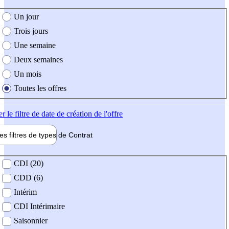
e création de l'offre
Un jour
Trois jours
Une semaine
Deux semaines
Un mois
Toutes les offres
er
le filtre de date de création de l'offre
les filtres de types de
Contrat
de contrat
CDI (20)
CDD (6)
Intérim
CDI Intérimaire
Saisonnier