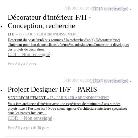
Ajouter cette offre à ma sélection
CDI
Non renseigné
Décorateur d'intérieur F/H -
Conception, recherche
LTD -
75 - PARIS 1ER ARRONDISSEMENT
Descriptif du poste:\n\nNous sommes à la recherche d'un(e) Décorateur(trice)
d'intérieur pour l'un de nos clients.\n\n\n\nVos missions\n\nConcevoir et développer
des projets de décoration...
CDI - Non renseigné
Publié il y a 2 jours
Ajouter cette offre à ma sélection
CDD
Non renseigné
Project Designer H/F - PARIS
VENE RECRUTEMENT -
75 - PARIS 1ER ARRONDISSEMENT
Vous êtes architecte d'intérieur avec une expérience de minimum 5 ans sur des
projets luxe ? Postulez ici ! Notre client, agence d'architecture intérieure spécialisée
dans les projets luxueux,...
CDD - Non renseigné
Publié il y a plus de 30 jours