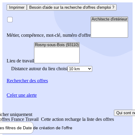
Imprimer
Besoin d'aide sur la recherche d'offres d'emploi ?
Métier, compétence, mot-clé, numéro d'offre
Lieu de travail
Distance autour du lieu choisi
Rechercher
des offres
Créer une alerte
Qui sont n
icher uniquement
 offres France Travail
Cette action recharge la liste des offres
les filtres de
Date de création
de l'offre