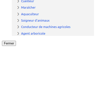
Fermer
Fermer
le détail de l'offre
/
Offre
sur
Offre précéden