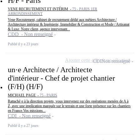
H/F - Paris
VENE RECRUTEMENT ET INTÉRIM -
75 - PARIS 1ER
ARRONDISSEMENT
Vene Recrutement, cabinet de recrutement dédié aux métiers Architecture /
Architecture intérieur & Ingénierie, Immobilier & Construction et Mode / Artisanat
& Luxe. Notre client, agence intervenant...
CDD - Non renseigné
Publié il y a 23 jours
Ajouter cette offre à ma sélection
CDI
Non renseigné
un·e Architecte / Architecte
d'intérieur - Chef de projet chantier
(F/H) (H/F)
MICHAEL PAGE -
75 - PARIS
Rattaché·e à la direction projets, vous intervenez sur des opérations menées de A à
Z, avec une implication marquée sur le terrain et une forte présence sur les chantiers
en France.Vos missions...
CDI - Non renseigné
Publié il y a 27 jours