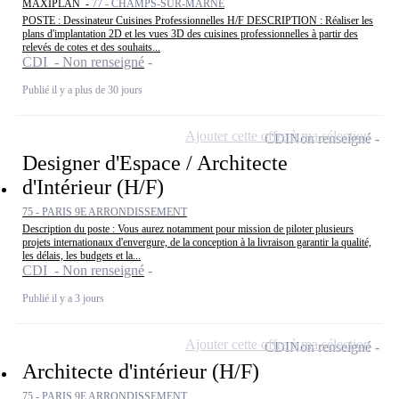
MAXIPLAN -
77 - CHAMPS-SUR-MARNE
POSTE : Dessinateur Cuisines Professionnelles H/F DESCRIPTION : Réaliser les
plans d'implantation 2D et les vues 3D des cuisines professionnelles à partir des
relevés de cotes et des souhaits...
CDI - Non renseigné
Publié il y a plus de 30 jours
Ajouter cette offre à ma sélection
CDI
Non renseigné
Designer d'Espace / Architecte
d'Intérieur (H/F)
75 - PARIS 9E ARRONDISSEMENT
Description du poste : Vous aurez notamment pour mission de piloter plusieurs
projets internationaux d'envergure, de la conception à la livraison garantir la qualité,
les délais, les budgets et la...
CDI - Non renseigné
Publié il y a 3 jours
Ajouter cette offre à ma sélection
CDI
Non renseigné
Architecte d'intérieur (H/F)
75 - PARIS 9E ARRONDISSEMENT