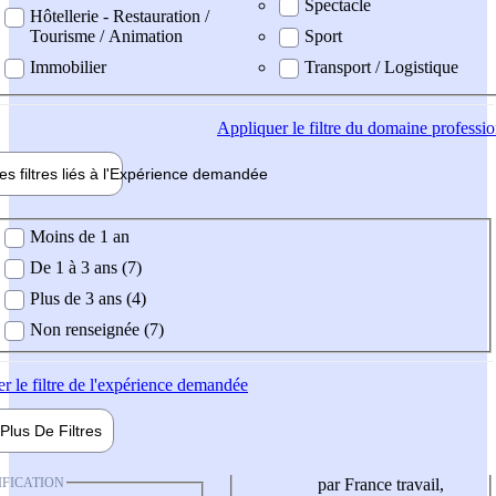
Spectacle
Hôtellerie - Restauration /
Tourisme / Animation
Sport
Immobilier
Transport / Logistique
Appliquer
le filtre du domaine professi
es filtres liés à l'
Expérience
demandée
ience demandée
Moins de 1 an
De 1 à 3 ans (7)
Plus de 3 ans (4)
Non renseignée (7)
er
le filtre de l'expérience demandée
Plus De
Filtres
IFICATION
par France travail,