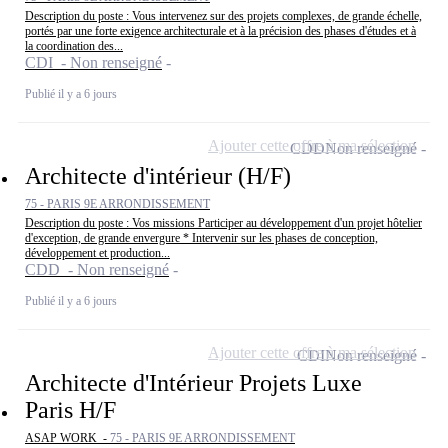
Description du poste : Vous intervenez sur des projets complexes, de grande échelle,
portés par une forte exigence architecturale et à la précision des phases d'études et à
la coordination des...
CDI - Non renseigné
Publié il y a 6 jours
Ajouter cette offre à ma sélection
CDD
Non renseigné
Architecte d'intérieur (H/F)
75 - PARIS 9E ARRONDISSEMENT
Description du poste : Vos missions Participer au développement d'un projet hôtelier
d'exception, de grande envergure * Intervenir sur les phases de conception,
développement et production...
CDD - Non renseigné
Publié il y a 6 jours
Ajouter cette offre à ma sélection
CDI
Non renseigné
Architecte d'Intérieur Projets Luxe
Paris H/F
ASAP WORK -
75 - PARIS 9E ARRONDISSEMENT