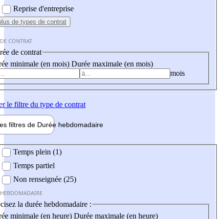
Reprise d'entreprise
plus
de types de contrat
 DE CONTRAT
ée de contrat
ée minimale (en mois)
Durée maximale (en mois)
mois
er
le filtre du type de contrat
les filtres de
Durée hebdo
madaire
 hebdomadaire
Temps plein (1)
Temps partiel
Non renseignée (25)
 HEBDOMADAIRE
cisez la durée hebdomadaire :
ée minimale (en heure)
Durée maximale (en heure)