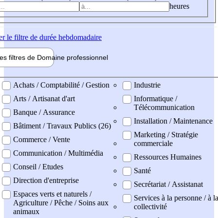
heures
er
le filtre de durée hebdomadaire
les filtres de
Domaine pro
fessionnel
ne professionel
Achats / Comptabilité / Gestion
Industrie
Arts / Artisanat d'art
Informatique /
Télécommunication
Banque / Assurance
Installation / Maintenance
Bâtiment / Travaux Publics (26)
Marketing / Stratégie
Commerce / Vente
commerciale
Communication / Multimédia
Ressources Humaines
Conseil / Etudes
Santé
Direction d'entreprise
Secrétariat / Assistanat
Espaces verts et naturels /
Services à la personne / à l
Agriculture / Pêche / Soins aux
collectivité
animaux