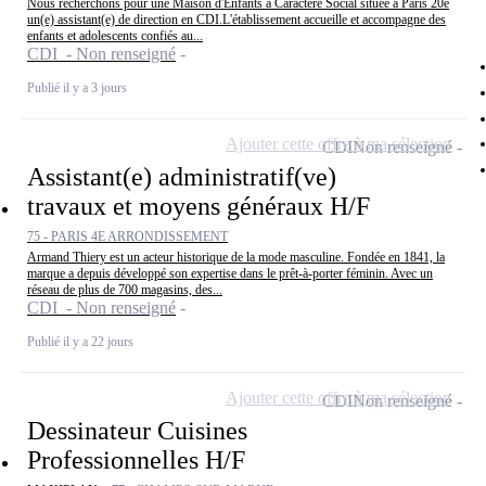
Nous recherchons pour une Maison d'Enfants à Caractère Social située à Paris 20e
un(e) assistant(e) de direction en CDI.L'établissement accueille et accompagne des
enfants et adolescents confiés au...
CDI - Non renseigné
Publié il y a 3 jours
Ajouter cette offre à ma sélection
CDI
Non renseigné
Assistant(e) administratif(ve)
travaux et moyens généraux H/F
75 - PARIS 4E ARRONDISSEMENT
Armand Thiery est un acteur historique de la mode masculine. Fondée en 1841, la
marque a depuis développé son expertise dans le prêt-à-porter féminin. Avec un
réseau de plus de 700 magasins, des...
CDI - Non renseigné
Publié il y a 22 jours
Ajouter cette offre à ma sélection
CDI
Non renseigné
Dessinateur Cuisines
Professionnelles H/F