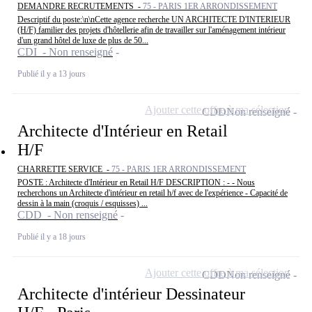
DEMANDRE RECRUTEMENTS -
75 - PARIS 1ER ARRONDISSEMENT
Descriptif du poste:\n\nCette agence recherche UN ARCHITECTE D'INTERIEUR
(H/F) familier des projets d'hôtellerie afin de travailler sur l'aménagement intérieur
d'un grand hôtel de luxe de plus de 50...
CDI - Non renseigné
Publié il y a 13 jours
Ajouter cette offre à ma sélection
CDD
Non renseigné
Architecte d'Intérieur en Retail
H/F
CHARRETTE SERVICE -
75 - PARIS 1ER ARRONDISSEMENT
POSTE : Architecte d'Intérieur en Retail H/F DESCRIPTION : - - Nous
recherchons un Architecte d'intérieur en retail h/f avec de l'expérience - Capacité de
dessin à la main (croquis / esquisses) ...
CDD - Non renseigné
Publié il y a 18 jours
Ajouter cette offre à ma sélection
CDD
Non renseigné
Architecte d'intérieur Dessinateur