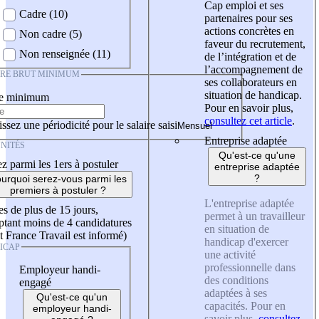
Cap emploi et ses
Cadre (10)
partenaires pour ses
actions concrètes en
Non cadre (5)
faveur du recrutement,
Non renseignée (11)
de l’intégration et de
l’accompagnement de
IRE BRUT MINIMUM
ses collaborateurs en
situation de handicap.
re minimum
Pour en savoir plus,
consultez cet article
.
ssez une périodicité pour le salaire saisi
Entreprise adaptée
NITÉS
Qu'est-ce qu'une
z parmi les 1ers à postuler
entreprise adaptée
?
urquoi serez-vous parmi les
premiers à postuler ?
L'entreprise adaptée
es de plus de 15 jours,
permet à un travailleur
tant moins de 4 candidatures
en situation de
t France Travail est informé)
handicap d'exercer
ICAP
une activité
professionnelle dans
Employeur handi-
des conditions
engagé
adaptées à ses
Qu'est-ce qu'un
capacités. Pour en
employeur handi-
savoir plus,
consultez