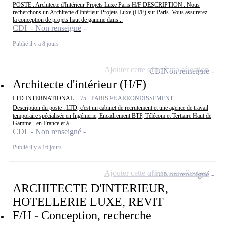
POSTE : Architecte d'Intérieur Projets Luxe Paris H/F DESCRIPTION : Nous
recherchons un Architecte d'Intérieur Projets Luxe (H/F) sur Paris. Vous assurerez
la conception de projets haut de gamme dans...
CDI - Non renseigné
Publié il y a 8 jours
Ajouter cette offre à ma sélection
CDI
Non renseigné
Architecte d'intérieur (H/F)
LTD INTERNATIONAL -
75 - PARIS 9E ARRONDISSEMENT
Description du poste : LTD, c'est un cabinet de recrutement et une agence de travail
temporaire spécialisée en Ingénierie, Encadrement BTP, Télécom et Tertiaire Haut de
Gamme - en France et à...
CDI - Non renseigné
Publié il y a 16 jours
Ajouter cette offre à ma sélection
CDI
Non renseigné
ARCHITECTE D'INTERIEUR,
HOTELLERIE LUXE, REVIT
F/H - Conception, recherche