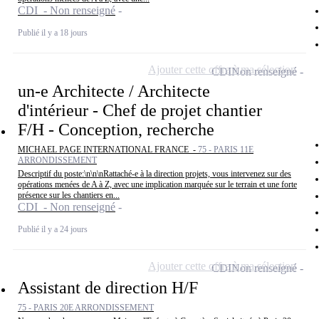
CDI - Non renseigné
Publié il y a 18 jours
Ajouter cette offre à ma sélection
CDI
Non renseigné
un-e Architecte / Architecte
d'intérieur - Chef de projet chantier
F/H - Conception, recherche
MICHAEL PAGE INTERNATIONAL FRANCE -
75 - PARIS 11E
ARRONDISSEMENT
Descriptif du poste:\n\n\nRattaché-e à la direction projets, vous intervenez sur des
opérations menées de A à Z, avec une implication marquée sur le terrain et une forte
présence sur les chantiers en...
CDI - Non renseigné
Publié il y a 24 jours
Ajouter cette offre à ma sélection
CDI
Non renseigné
Assistant de direction H/F
75 - PARIS 20E ARRONDISSEMENT