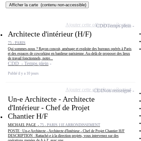
Afficher la carte
(contenu non-accessible)
Ajouter cette offre à ma sélection
CDD
Temps plein
Architecte d'intérieur (H/F)
75 - PARIS
Qui sommes-nous ? Rayon conçoit, aménage et exploite des bureaux opérés à Paris
et des espaces de coworking en banlieue parisienne. Au-delà de proposer des lieux
de travail fonctionnels, notre...
CDD - Temps plein
Publié il y a 10 jours
Ajouter cette offre à ma sélection
CDI
Non renseigné
Un-e Architecte - Architecte
d'Intérieur - Chef de Projet
Chantier H/F
MICHAEL PAGE -
75 - PARIS 11E ARRONDISSEMENT
POSTE : Un-e Architecte - Architecte d'Intérieur - Chef de Projet Chantier H/F
DESCRIPTION : Rattaché-e à la direction projets, vous intervenez sur des
opérations menées de A à Z, avec une...