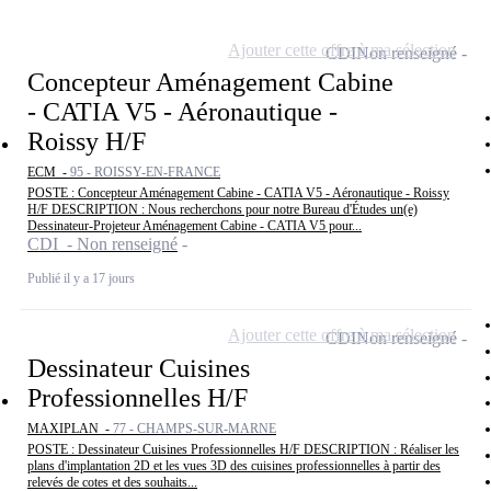
Ajouter cette offre à ma sélection
CDI
Non renseigné
Concepteur Aménagement Cabine
- CATIA V5 - Aéronautique -
Roissy H/F
ECM -
95 - ROISSY-EN-FRANCE
POSTE : Concepteur Aménagement Cabine - CATIA V5 - Aéronautique - Roissy
H/F DESCRIPTION : Nous recherchons pour notre Bureau d'Études un(e)
Dessinateur-Projeteur Aménagement Cabine - CATIA V5 pour...
CDI - Non renseigné
Publié il y a 17 jours
Ajouter cette offre à ma sélection
CDI
Non renseigné
Dessinateur Cuisines
Professionnelles H/F
MAXIPLAN -
77 - CHAMPS-SUR-MARNE
POSTE : Dessinateur Cuisines Professionnelles H/F DESCRIPTION : Réaliser les
plans d'implantation 2D et les vues 3D des cuisines professionnelles à partir des
relevés de cotes et des souhaits...