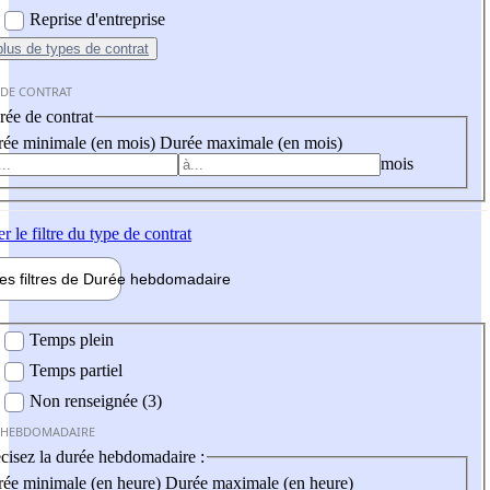
Reprise d'entreprise
plus
de types de contrat
 DE CONTRAT
ée de contrat
ée minimale (en mois)
Durée maximale (en mois)
mois
er
le filtre du type de contrat
les filtres de
Durée hebdo
madaire
 hebdomadaire
Temps plein
Temps partiel
Non renseignée (3)
 HEBDOMADAIRE
cisez la durée hebdomadaire :
ée minimale (en heure)
Durée maximale (en heure)