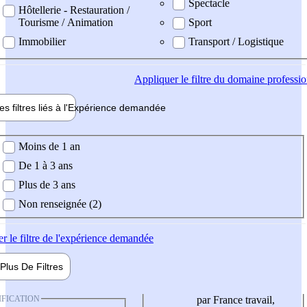
Spectacle
Hôtellerie - Restauration /
Tourisme / Animation
Sport
Immobilier
Transport / Logistique
Appliquer
le filtre du domaine professi
es filtres liés à l'
Expérience
demandée
ience demandée
Moins de 1 an
De 1 à 3 ans
Plus de 3 ans
Non renseignée (2)
er
le filtre de l'expérience demandée
Plus De
Filtres
IFICATION
par France travail,