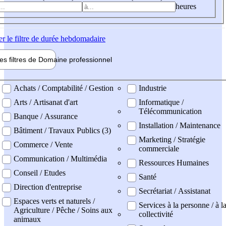
heures
er
le filtre de durée hebdomadaire
les filtres de
Domaine pro
fessionnel
ne professionel
Achats / Comptabilité / Gestion
Industrie
Arts / Artisanat d'art
Informatique /
Télécommunication
Banque / Assurance
Installation / Maintenance
Bâtiment / Travaux Publics (3)
Marketing / Stratégie
Commerce / Vente
commerciale
Communication / Multimédia
Ressources Humaines
Conseil / Etudes
Santé
Direction d'entreprise
Secrétariat / Assistanat
Espaces verts et naturels /
Services à la personne / à l
Agriculture / Pêche / Soins aux
collectivité
animaux