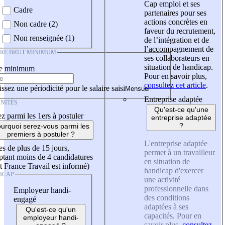
Cap emploi et ses
Cadre
partenaires pour ses
actions concrètes en
Non cadre (2)
faveur du recrutement,
Non renseignée (1)
de l’intégration et de
l’accompagnement de
IRE BRUT MINIMUM
ses collaborateurs en
situation de handicap.
re minimum
Pour en savoir plus,
consultez cet article
.
ssez une périodicité pour le salaire saisi
Entreprise adaptée
NITÉS
Qu'est-ce qu'une
z parmi les 1ers à postuler
entreprise adaptée
?
urquoi serez-vous parmi les
premiers à postuler ?
L'entreprise adaptée
es de plus de 15 jours,
permet à un travailleur
tant moins de 4 candidatures
en situation de
t France Travail est informé)
handicap d'exercer
ICAP
une activité
professionnelle dans
Employeur handi-
des conditions
engagé
adaptées à ses
Qu'est-ce qu'un
capacités. Pour en
employeur handi-
savoir plus,
consultez