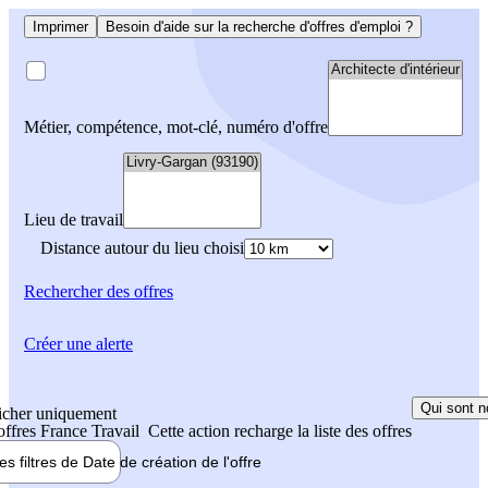
Imprimer
Besoin d'aide sur la recherche d'offres d'emploi ?
Métier, compétence, mot-clé, numéro d'offre
Lieu de travail
Distance autour du lieu choisi
Rechercher
des offres
Créer une alerte
Qui sont n
icher uniquement
 offres France Travail
Cette action recharge la liste des offres
les filtres de
Date de création
de l'offre