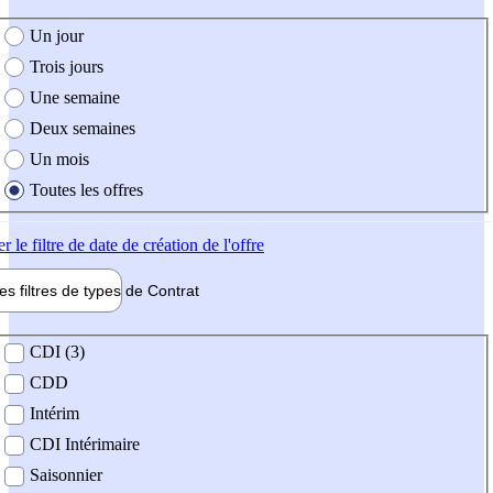
e création de l'offre
Un jour
Trois jours
Une semaine
Deux semaines
Un mois
Toutes les offres
er
le filtre de date de création de l'offre
les filtres de types de
Contrat
de contrat
CDI (3)
CDD
Intérim
CDI Intérimaire
Saisonnier