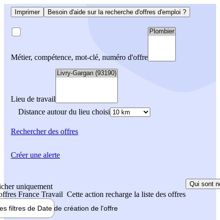
Imprimer
Besoin d'aide sur la recherche d'offres d'emploi ?
Métier, compétence, mot-clé, numéro d'offre
Lieu de travail
Distance autour du lieu choisi
Rechercher
des offres
Créer une alerte
Qui sont n
icher uniquement
 offres France Travail
Cette action recharge la liste des offres
les filtres de
Date de création
de l'offre