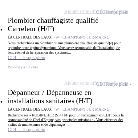
Ajouter cette offre à ma sélection
CDI
Temps plein
Plombier chauffagiste qualifié -
Carreleur (H/F)
LA CENTRALE DES EAUX -
94 - CHAMPIGNY-SUR-MARNE
Nous recherchons un plombier ou une plombière chauffagiste qualifié(e) pour
rejoindre notre équipe dynamique. Vous serez responsable de l'installation, de
l'entretien et de la réparation des systèmes...
CDI - Temps plein
Publié il y a 19 jours
Ajouter cette offre à ma sélection
CDI
Temps plein
Dépanneur / Dépanneuse en
installations sanitaires (H/F)
LA CENTRALE DES EAUX -
94 - CHAMPIGNY-SUR-MARNE
Recherche ses « ROBINETIER (S)» H/F pour un recrutement en CDI : Sous la
responsabilité de Chef d'Equipe, vos principales missions : - Vous effectuez des
visites de maintenance et de dépannages -...
CDI - Temps plein