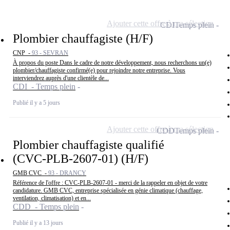
Ajouter cette offre à ma sélection
CDI
Temps plein
Plombier chauffagiste (H/F)
CNP -
93 - SEVRAN
À propos du poste Dans le cadre de notre développement, nous recherchons un(e)
plombier/chauffagiste confirmé(e) pour rejoindre notre entreprise. Vous
interviendrez auprès d'une clientèle de...
CDI - Temps plein
Publié il y a 5 jours
Ajouter cette offre à ma sélection
CDD
Temps plein
Plombier chauffagiste qualifié
(CVC-PLB-2607-01) (H/F)
GMB CVC -
93 - DRANCY
Référence de l'offre : CVC-PLB-2607-01 - merci de la rappeler en objet de votre
candidature. GMB CVC, entreprise spécialisée en génie climatique (chauffage,
ventilation, climatisation) et en...
CDD - Temps plein
Publié il y a 13 jours