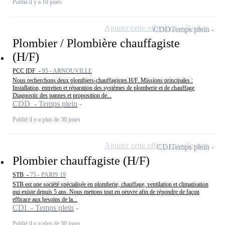
Publié il y a 10 jours
Ajouter cette offre à ma sélection
CDD
Temps plein
Plombier / Plombière chauffagiste
(H/F)
PCC IDF -
95 - ARNOUVILLE
Nous recherchons deux plombiers-chauffagistes H/F. Missions principales :
Installation, entretien et réparation des systèmes de plomberie et de chauffage
Diagnostic des pannes et proposition de...
CDD - Temps plein
Publié il y a plus de 30 jours
Ajouter cette offre à ma sélection
CDI
Temps plein
Plombier chauffagiste (H/F)
STB -
75 - PARIS 19
STB est une société spécialisée en plomberie, chauffage, ventilation et climatisation
qui existe depuis 5 ans. Nous mettons tout en oeuvre afin de répondre de façon
efficace aux besoins de la...
CDI - Temps plein
Publié il y a plus de 30 jours