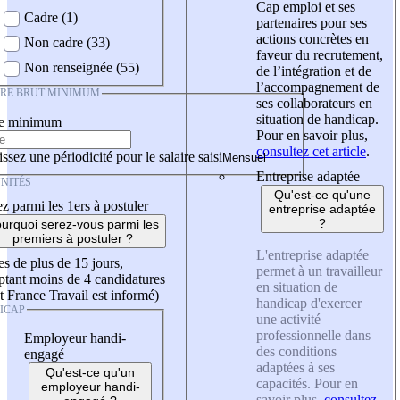
Cap emploi et ses
Cadre (1)
partenaires pour ses
actions concrètes en
Non cadre (33)
faveur du recrutement,
Non renseignée (55)
de l’intégration et de
l’accompagnement de
IRE BRUT MINIMUM
ses collaborateurs en
situation de handicap.
re minimum
Pour en savoir plus,
consultez cet article
.
ssez une périodicité pour le salaire saisi
Entreprise adaptée
NITÉS
Qu'est-ce qu'une
z parmi les 1ers à postuler
entreprise adaptée
?
urquoi serez-vous parmi les
premiers à postuler ?
L'entreprise adaptée
es de plus de 15 jours,
permet à un travailleur
tant moins de 4 candidatures
en situation de
t France Travail est informé)
handicap d'exercer
ICAP
une activité
professionnelle dans
Employeur handi-
des conditions
engagé
adaptées à ses
Qu'est-ce qu'un
capacités. Pour en
employeur handi-
savoir plus,
consultez