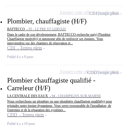
Ajouter cette offre à ma sélection
CDI
Temps plein
Plombier, chauffagiste (H/F)
BATTECCO -
93 - LE PRE ST GERVAIS
Dans le cadre de son développement, BATTECCO recherche un(e) Plombier
Chauffagiste motivé(e) et autonome afin de renforcer ses équipes. Vous
interviendrez sur des chantiers de rénovation et...
CDI - Temps plein
Publié il y a 9 jours
Ajouter cette offre à ma sélection
CDD
Temps plein
Plombier chauffagiste qualifié -
Carreleur (H/F)
LA CENTRALE DES EAUX -
94 - CHAMPIGNY-SUR-MARNE
Nous recherchons un plombier ou une plombière chauffagiste qualifié(e) pour
rejoindre notre équipe dynamique. Vous serez responsable de l'installation, de
l'entretien et de la réparation des systèmes...
CDD - Temps plein
Publié il y a 19 jours