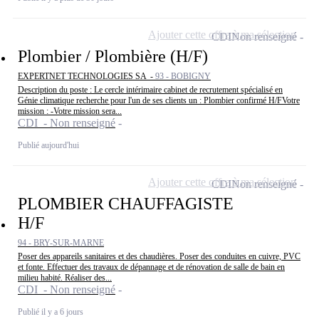
Ajouter cette offre à ma sélection
CDI
Non renseigné
Plombier / Plombière (H/F)
EXPERTNET TECHNOLOGIES SA -
93 - BOBIGNY
Description du poste : Le cercle intérimaire cabinet de recrutement spécialisé en
Génie climatique recherche pour l'un de ses clients un : Plombier confirmé H/FVotre
mission : -Votre mission sera...
CDI - Non renseigné
Publié aujourd'hui
Ajouter cette offre à ma sélection
CDI
Non renseigné
PLOMBIER CHAUFFAGISTE
H/F
94 - BRY-SUR-MARNE
Poser des appareils sanitaires et des chaudières. Poser des conduites en cuivre, PVC
et fonte. Effectuer des travaux de dépannage et de rénovation de salle de bain en
milieu habité. Réaliser des...
CDI - Non renseigné
Publié il y a 6 jours