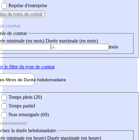
Reprise d'entreprise
plus
de types de contrat
 DE CONTRAT
ée de contrat
ée minimale (en mois)
Durée maximale (en mois)
mois
er
le filtre du type de contrat
les filtres de
Durée hebdo
madaire
 hebdomadaire
Temps plein (20)
Temps partiel
Non renseignée (69)
 HEBDOMADAIRE
cisez la durée hebdomadaire :
ée minimale (en heure)
Durée maximale (en heure)