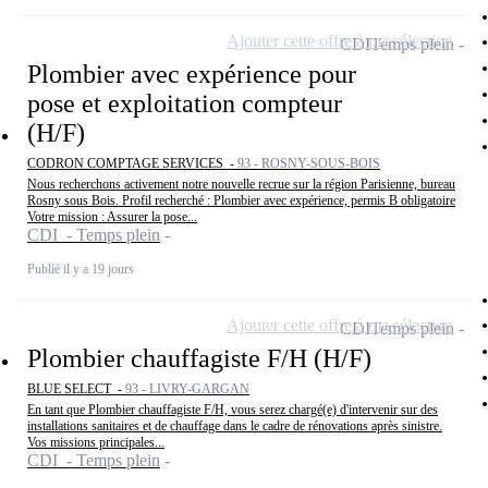
Ajouter cette offre à ma sélection
CDI
Temps plein
Plombier avec expérience pour
pose et exploitation compteur
(H/F)
CODRON COMPTAGE SERVICES -
93 - ROSNY-SOUS-BOIS
Nous recherchons activement notre nouvelle recrue sur la région Parisienne, bureau
Rosny sous Bois. Profil recherché : Plombier avec expérience, permis B obligatoire
Votre mission : Assurer la pose...
CDI - Temps plein
Publié il y a 19 jours
Ajouter cette offre à ma sélection
CDI
Temps plein
Plombier chauffagiste F/H (H/F)
BLUE SELECT -
93 - LIVRY-GARGAN
En tant que Plombier chauffagiste F/H, vous serez chargé(e) d'intervenir sur des
installations sanitaires et de chauffage dans le cadre de rénovations après sinistre.
Vos missions principales...
CDI - Temps plein