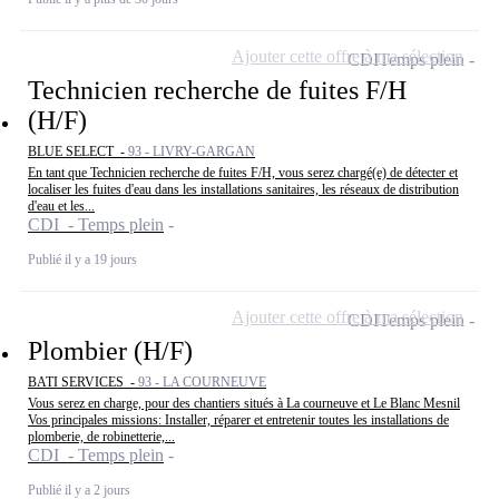
Ajouter cette offre à ma sélection
CDI
Temps plein
Technicien recherche de fuites F/H
(H/F)
BLUE SELECT -
93 - LIVRY-GARGAN
En tant que Technicien recherche de fuites F/H, vous serez chargé(e) de détecter et
localiser les fuites d'eau dans les installations sanitaires, les réseaux de distribution
d'eau et les...
CDI - Temps plein
Publié il y a 19 jours
Ajouter cette offre à ma sélection
CDI
Temps plein
Plombier (H/F)
BATI SERVICES -
93 - LA COURNEUVE
Vous serez en charge, pour des chantiers situés à La courneuve et Le Blanc Mesnil
Vos principales missions: Installer, réparer et entretenir toutes les installations de
plomberie, de robinetterie,...
CDI - Temps plein
Publié il y a 2 jours