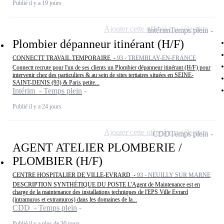
Publié il y a 19 jours
Ajouter cette offre à ma sélection
Intérim
Temps plein
Plombier dépanneur itinérant (H/F)
CONNECTT TRAVAIL TEMPORAIRE -
93 - TREMBLAY-EN-FRANCE
Connectt recrute pour l'un de ses clients un Plombier dépanneur itinérant (H/F) pour
intervenir chez des particuliers & au sein de sites tertiaires situées en SEINE-
SAINT-DENIS (93) & Paris petite...
Intérim - Temps plein
Publié il y a 24 jours
Ajouter cette offre à ma sélection
CDD
Temps plein
AGENT ATELIER PLOMBERIE /
PLOMBIER (H/F)
CENTRE HOSPITALIER DE VILLE-EVRARD -
93 - NEUILLY SUR MARNE
DESCRIPTION SYNTHÉTIQUE DU POSTE L'Agent de Maintenance est en
charge de la maintenance des installations techniques de l'EPS Ville Evrard
(intramuros et extramuros) dans les domaines de la...
CDD - Temps plein
Publié il y a plus de 30 jours