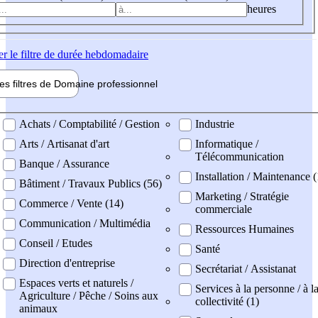
heures
er
le filtre de durée hebdomadaire
les filtres de
Domaine pro
fessionnel
ne professionel
Achats / Comptabilité / Gestion
Industrie
Arts / Artisanat d'art
Informatique /
Télécommunication
Banque / Assurance
Installation / Maintenance 
Bâtiment / Travaux Publics (56)
Marketing / Stratégie
Commerce / Vente (14)
commerciale
Communication / Multimédia
Ressources Humaines
Conseil / Etudes
Santé
Direction d'entreprise
Secrétariat / Assistanat
Espaces verts et naturels /
Services à la personne / à l
Agriculture / Pêche / Soins aux
collectivité (1)
animaux