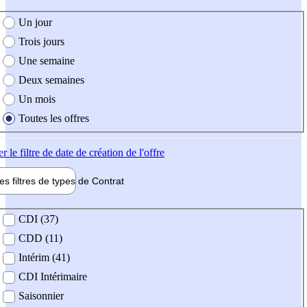
e création de l'offre
Un jour
Trois jours
Une semaine
Deux semaines
Un mois
Toutes les offres
er
le filtre de date de création de l'offre
les filtres de types de
Contrat
de contrat
CDI (37)
CDD (11)
Intérim (41)
CDI Intérimaire
Saisonnier