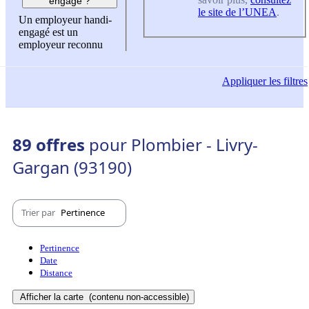
engagé ?
le site de l’UNEA
.
Un employeur handi-
engagé est un
employeur reconnu
Appliquer
les filtres
89 offres
pour Plombier - Livry-
Gargan (93190)
Trier par
Pertinence
Pertinence
Date
Distance
Afficher la carte
(contenu non-accessible)