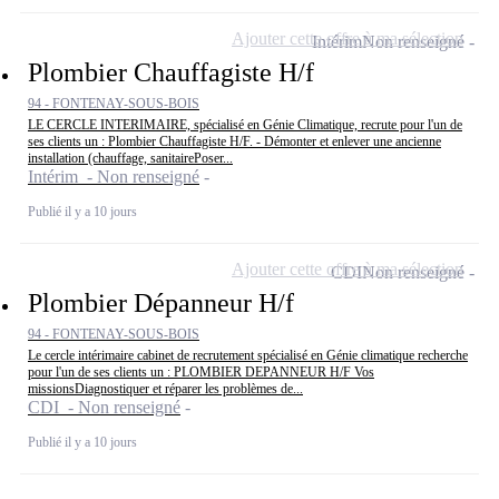
Ajouter cette offre à ma sélection
Intérim
Non renseigné
Plombier Chauffagiste H/f
94 - FONTENAY-SOUS-BOIS
LE CERCLE INTERIMAIRE, spécialisé en Génie Climatique, recrute pour l'un de
ses clients un : Plombier Chauffagiste H/F. - Démonter et enlever une ancienne
installation (chauffage, sanitairePoser...
Intérim - Non renseigné
Publié il y a 10 jours
Ajouter cette offre à ma sélection
CDI
Non renseigné
Plombier Dépanneur H/f
94 - FONTENAY-SOUS-BOIS
Le cercle intérimaire cabinet de recrutement spécialisé en Génie climatique recherche
pour l'un de ses clients un : PLOMBIER DEPANNEUR H/F Vos
missionsDiagnostiquer et réparer les problèmes de...
CDI - Non renseigné
Publié il y a 10 jours