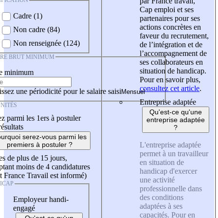
IFICATION
par France travail,
Cap emploi et ses
Cadre (1)
partenaires pour ses
actions concrètes en
Non cadre (84)
faveur du recrutement,
Non renseignée (124)
de l’intégration et de
l’accompagnement de
IRE BRUT MINIMUM
ses collaborateurs en
situation de handicap.
re minimum
Pour en savoir plus,
consultez cet article
.
ssez une périodicité pour le salaire saisi
Entreprise adaptée
NITÉS
Qu'est-ce qu'une
z parmi les 1ers à postuler
entreprise adaptée
résultats
?
urquoi serez-vous parmi les
L'entreprise adaptée
premiers à postuler ?
permet à un travailleur
es de plus de 15 jours,
en situation de
tant moins de 4 candidatures
handicap d'exercer
t France Travail est informé)
une activité
ICAP
professionnelle dans
des conditions
Employeur handi-
adaptées à ses
engagé
capacités. Pour en
Qu'est-ce qu'un