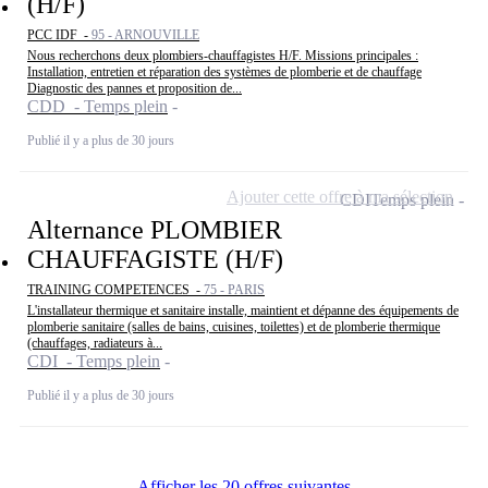
(H/F)
PCC IDF -
95 - ARNOUVILLE
Nous recherchons deux plombiers-chauffagistes H/F. Missions principales :
Installation, entretien et réparation des systèmes de plomberie et de chauffage
Diagnostic des pannes et proposition de...
CDD - Temps plein
Publié il y a plus de 30 jours
Ajouter cette offre à ma sélection
CDI
Temps plein
Alternance PLOMBIER
CHAUFFAGISTE (H/F)
TRAINING COMPETENCES -
75 - PARIS
L'installateur thermique et sanitaire installe, maintient et dépanne des équipements de
plomberie sanitaire (salles de bains, cuisines, toilettes) et de plomberie thermique
(chauffages, radiateurs à...
CDI - Temps plein
Publié il y a plus de 30 jours
Afficher les 20 offres suivantes