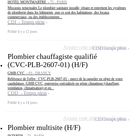
HOTEL MONTMARTRE -
75 - PARIS
Missions principales Le plombier sanitaire installe, répare et entretient les systèmes
de plomberie dans les bâtiments, que ce soit des habitations, des locaux
commerciaux, ou des établissements...
CDI - Temps plein
Publié il y a 12 jours
Ajouter cette offre à ma sélection
CDD
Temps plein
Plombier chauffagiste qualifié
(CVC-PLB-2607-01) (H/F)
GMB CVC -
93 - DRANCY
Référence de l'offre : CVC-PLB-2607-01 - merci de la rappeler en objet de votre
candidature. GMB CVC, entreprise spécialisée en génie climatique (chauffage,
ventilation, climatisation) et en...
CDD - Temps plein
Publié il y a 14 jours
Ajouter cette offre à ma sélection
CDI
Temps plein
Plombier multisite (H/F)
INTERTIS -
75 - PARIS