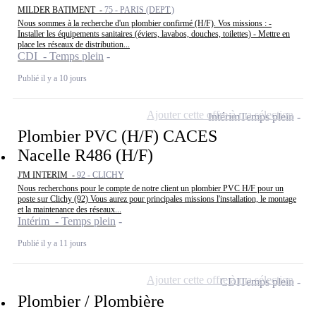
MILDER BATIMENT -
75 - PARIS (DEPT.)
Nous sommes à la recherche d'un plombier confirmé (H/F). Vos missions : -
Installer les équipements sanitaires (éviers, lavabos, douches, toilettes) - Mettre en
place les réseaux de distribution...
CDI - Temps plein
Publié il y a 10 jours
Ajouter cette offre à ma sélection
Intérim
Temps plein
Plombier PVC (H/F) CACES
Nacelle R486 (H/F)
J'M INTERIM -
92 - CLICHY
Nous recherchons pour le compte de notre client un plombier PVC H/F pour un
poste sur Clichy (92) Vous aurez pour principales missions l'installation, le montage
et la maintenance des réseaux...
Intérim - Temps plein
Publié il y a 11 jours
Ajouter cette offre à ma sélection
CDI
Temps plein
Plombier / Plombière