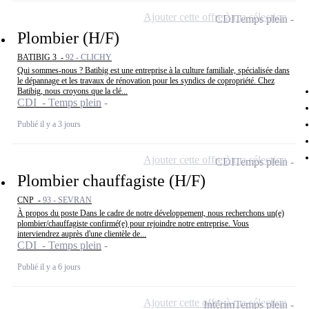
Ajouter cette offre à ma sélection
CDI
Temps plein
Plombier (H/F)
BATIBIG 3 -
92 - CLICHY
Qui sommes-nous ? Batibig est une entreprise à la culture familiale, spécialisée dans
le dépannage et les travaux de rénovation pour les syndics de copropriété. Chez
Batibig, nous croyons que la clé...
CDI - Temps plein
Publié il y a 3 jours
Ajouter cette offre à ma sélection
CDI
Temps plein
Plombier chauffagiste (H/F)
CNP -
93 - SEVRAN
À propos du poste Dans le cadre de notre développement, nous recherchons un(e)
plombier/chauffagiste confirmé(e) pour rejoindre notre entreprise. Vous
interviendrez auprès d'une clientèle de...
CDI - Temps plein
Publié il y a 6 jours
Ajouter cette offre à ma sélection
Intérim
Temps plein