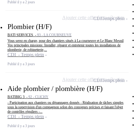
Publié il y a 2 jours
Ajouter cette offre à ma sélection
CDI
Temps plein
Plombier (H/F)
BATI SERVICES -
93 - LA COURNEUVE
Vous serez en charge, pour des chantiers situés à La courneuve et Le Blanc Mesnil
Vos principales missions: Installer, réparer et entretenir toutes les installations de
plomberie, de robinetterie,...
CDI - Temps plein
Publié il y a 3 jours
Ajouter cette offre à ma sélection
CDI
Temps plein
Aide plombier / plombière (H/F)
BATIBIG 3 -
92 - CLICHY
- Participation aux chantiers ou dépannages donnés - Réalisation de tâches simples
sous la supervision d'un compagnon selon des consignes précises et faisant l'objet
de contrôles réguliers -...
CDI - Temps plein
Publié il y a 3 jours