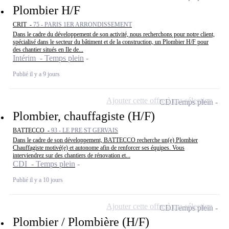
Plombier H/F
CRIT -
75 - PARIS 1ER ARRONDISSEMENT
Dans le cadre du développement de son activité, nous recherchons pour notre client,
spécialisé dans le secteur du bâtiment et de la construction, un Plombier H/F pour
des chantier situés en Ile de...
Intérim - Temps plein
Publié il y a 9 jours
Ajouter cette offre à ma sélection
CDI
Temps plein
Plombier, chauffagiste (H/F)
BATTECCO -
93 - LE PRE ST GERVAIS
Dans le cadre de son développement, BATTECCO recherche un(e) Plombier
Chauffagiste motivé(e) et autonome afin de renforcer ses équipes. Vous
interviendrez sur des chantiers de rénovation et...
CDI - Temps plein
Publié il y a 10 jours
Ajouter cette offre à ma sélection
CDI
Temps plein
Plombier / Plombière (H/F)