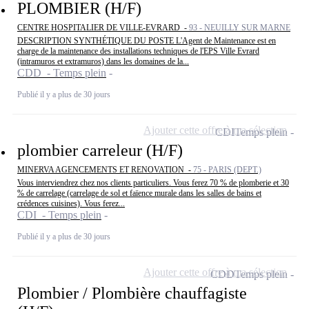
PLOMBIER (H/F)
CENTRE HOSPITALIER DE VILLE-EVRARD -
93 - NEUILLY SUR MARNE
DESCRIPTION SYNTHÉTIQUE DU POSTE L'Agent de Maintenance est en
charge de la maintenance des installations techniques de l'EPS Ville Evrard
(intramuros et extramuros) dans les domaines de la...
CDD - Temps plein
Publié il y a plus de 30 jours
Ajouter cette offre à ma sélection
CDI
Temps plein
plombier carreleur (H/F)
MINERVA AGENCEMENTS ET RENOVATION -
75 - PARIS (DEPT.)
Vous interviendrez chez nos clients particuliers. Vous ferez 70 % de plomberie et 30
% de carrelage (carrelage de sol et faïence murale dans les salles de bains et
crédences cuisines). Vous ferez...
CDI - Temps plein
Publié il y a plus de 30 jours
Ajouter cette offre à ma sélection
CDD
Temps plein
Plombier / Plombière chauffagiste