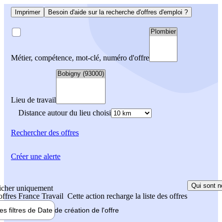
Imprimer
Besoin d'aide sur la recherche d'offres d'emploi ?
Métier, compétence, mot-clé, numéro d'offre
Lieu de travail
Distance autour du lieu choisi
Rechercher
des offres
Créer une alerte
Qui sont n
icher uniquement
 offres France Travail
Cette action recharge la liste des offres
les filtres de
Date de création
de l'offre