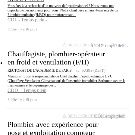
Vous êtes à la recherche d'un nouveau défi professionnel ? Nous avons une
opportunité passionnante pour vous. Notre client basé à Paris 4ème recrute un
Plombier multisite (H/F/D) pour renforcer son...
CDI - Temps plein
Publié il y a 16 jours
Ajouter cette offre à ma sélection
CDD
Temps plein
Chauffagiste, plombier-opérateur
en froid et ventilation (F/H)
RECTORAT DE L'ACADEMIE DE PARIS -
75 - PARIS (DEPT.)
Missions : Sous la responsabilité du Chef d'atelier, l'agent technique CVC
(Chauffage-Ventilation-Climatisation) de l'ensemble immobilier Sorbonne assure la
maintenance et le dépannage des...
CDD - Temps plein
Publié il y a 19 jours
Ajouter cette offre à ma sélection
CDI
Temps plein
Plombier avec expérience pour
pose et exploitation compteur