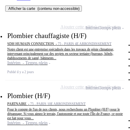
Afficher la carte
(contenu non-accessible)
Ajouter cette offre à ma sélection
Intérim
Temps plein
Plombier chauffagiste (H/F)
SDH HUMAIN CONNECTION -
75 - PARIS 4E ARRONDISSEMENT
Notre client est une entreprise spécialisée dans les travaux de génie climatique,
intervenant principalement sur des projets en secteur tertiaire (bureaux, hôtels,
établissements de santé, bâtiments...
Intérim - Temps plein
Publié il y a 2 jours
Ajouter cette offre à ma sélection
Intérim
Temps plein
Plombier (H/F)
PARTNAIRE -
75 - PARIS 10E ARRONDISSEMENT
Pour le compte de l'un de nos clients, nous recherchons un Plombier (H/F) pour le
dépannage. Si vous aimez le terrain, l'autonomie et que toute l'Île-de-France, ce poste
est fait pour vous...
Intérim - Temps plein