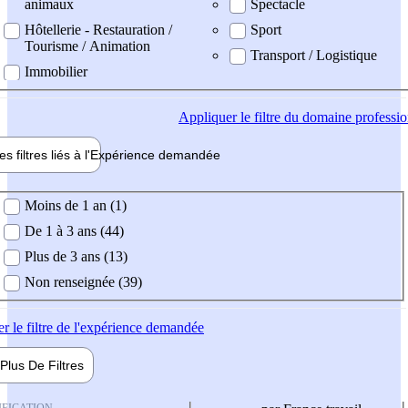
animaux
Spectacle
Hôtellerie - Restauration /
Sport
Tourisme / Animation
Transport / Logistique
Immobilier
Appliquer
le filtre du domaine professi
es filtres liés à l'
Expérience
demandée
ience demandée
Moins de 1 an (1)
De 1 à 3 ans (44)
Plus de 3 ans (13)
Non renseignée (39)
er
le filtre de l'expérience demandée
Plus De
Filtres