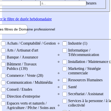
heures
er
le filtre de durée hebdomadaire
les filtres de
Domaine pro
fessionnel
ne professionel
Achats / Comptabilité / Gestion
Industrie (1)
Arts / Artisanat d'art
Informatique /
Télécommunication
Banque / Assurance
Installation / Maintenance 
Bâtiment / Travaux
Publics (139)
Marketing / Stratégie
commerciale
Commerce / Vente (28)
Ressources Humaines
Communication / Multimédia
Santé
Conseil / Etudes
Secrétariat / Assistanat
Direction d'entreprise
Services à la personne / à l
Espaces verts et naturels /
collectivité
Agriculture / Pêche / Soins aux