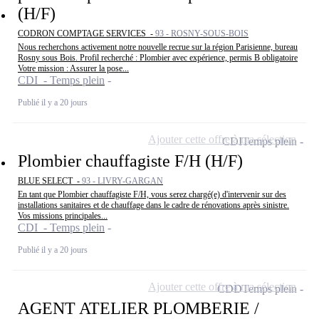
(H/F)
CODRON COMPTAGE SERVICES -
93 - ROSNY-SOUS-BOIS
Nous recherchons activement notre nouvelle recrue sur la région Parisienne, bureau
Rosny sous Bois. Profil recherché : Plombier avec expérience, permis B obligatoire
Votre mission : Assurer la pose...
CDI - Temps plein
Publié il y a 20 jours
Ajouter cette offre à ma sélection
CDI
Temps plein
Plombier chauffagiste F/H (H/F)
BLUE SELECT -
93 - LIVRY-GARGAN
En tant que Plombier chauffagiste F/H, vous serez chargé(e) d'intervenir sur des
installations sanitaires et de chauffage dans le cadre de rénovations après sinistre.
Vos missions principales...
CDI - Temps plein
Publié il y a 20 jours
Ajouter cette offre à ma sélection
CDD
Temps plein
AGENT ATELIER PLOMBERIE /