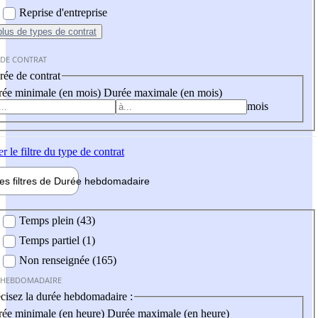
Reprise d'entreprise
plus
de types de contrat
 DE CONTRAT
ée de contrat
ée minimale (en mois)
Durée maximale (en mois)
mois
er
le filtre du type de contrat
les filtres de
Durée hebdo
madaire
 hebdomadaire
Temps plein (43)
Temps partiel (1)
Non renseignée (165)
 HEBDOMADAIRE
cisez la durée hebdomadaire :
ée minimale (en heure)
Durée maximale (en heure)