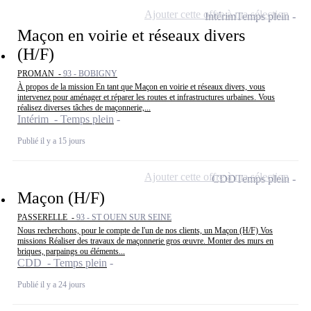
Ajouter cette offre à ma sélection
Intérim
Temps plein
Maçon en voirie et réseaux divers
(H/F)
PROMAN -
93 - BOBIGNY
À propos de la mission En tant que Maçon en voirie et réseaux divers, vous
intervenez pour aménager et réparer les routes et infrastructures urbaines. Vous
réalisez diverses tâches de maçonnerie,...
Intérim - Temps plein
Publié il y a 15 jours
Ajouter cette offre à ma sélection
CDD
Temps plein
Maçon (H/F)
PASSERELLE -
93 - ST OUEN SUR SEINE
Nous recherchons, pour le compte de l'un de nos clients, un Maçon (H/F) Vos
missions Réaliser des travaux de maçonnerie gros œuvre. Monter des murs en
briques, parpaings ou éléments...
CDD - Temps plein
Publié il y a 24 jours