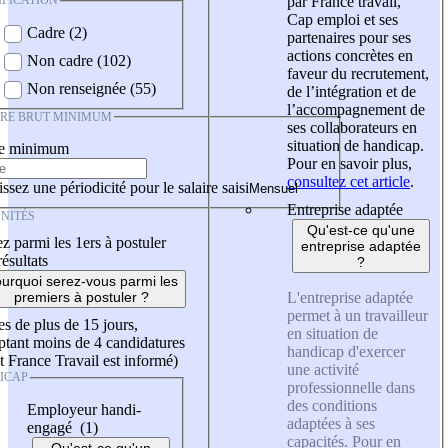
IFICATION
par France travail,
Cap emploi et ses
Cadre (2)
partenaires pour ses
actions concrètes en
Non cadre (102)
faveur du recrutement,
Non renseignée (55)
de l’intégration et de
l’accompagnement de
IRE BRUT MINIMUM
ses collaborateurs en
situation de handicap.
re minimum
Pour en savoir plus,
consultez cet article
.
ssez une périodicité pour le salaire saisi
Entreprise adaptée
NITÉS
Qu'est-ce qu'une
z parmi les 1ers à postuler
entreprise adaptée
résultats
?
urquoi serez-vous parmi les
L'entreprise adaptée
premiers à postuler ?
permet à un travailleur
es de plus de 15 jours,
en situation de
tant moins de 4 candidatures
handicap d'exercer
t France Travail est informé)
une activité
ICAP
professionnelle dans
des conditions
Employeur handi-
adaptées à ses
engagé (1)
capacités. Pour en
Qu'est-ce qu'un