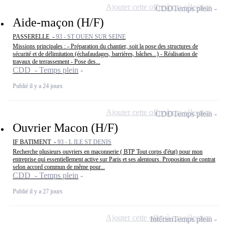
Ajouter cette offre à ma sélection
CDD
Temps plein
Aide-maçon (H/F)
PASSERELLE -
93 - ST OUEN SUR SEINE
Missions principales : - Préparation du chantier, soit la pose des structures de
sécurité et de délimitation (échafaudages, barrières, bâches...) - Réalisation de
travaux de terrassement - Pose des...
CDD - Temps plein
Publié il y a 24 jours
Ajouter cette offre à ma sélection
CDD
Temps plein
Ouvrier Macon (H/F)
IF BATIMENT -
93 - L ILE ST DENIS
Recherche plusieurs ouvriers en maçonnerie ( BTP Tout corps d'état) pour mon
entreprise qui essentiellement active sur Paris et ses alentours. Proposition de contrat
selon accord commun de même pour...
CDD - Temps plein
Publié il y a 27 jours
Ajouter cette offre à ma sélection
Intérim
Temps plein