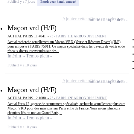
Publié il y a 7 jours
Employeur handi-engagé
Ajouter cette offre à ma sélection
Intérim
Temps plein
Maçon vrd (H/F)
ACTUAL PARIS 11 4041 -
75 - PARIS 11E ARRONDISSEMENT
Actual recherche actuellement un Maçon VRD (Voirie et Réseaux Divers) (H/F)
pour un poste à PARIS 75011. Ce maçon spécialisé dans les travaux de voirie et de
réseaux divers interviendra sur des...
Intérim - Temps plein
Publié il y a 10 jours
Ajouter cette offre à ma sélection
Intérim
Temps plein
Maçon vrd (H/F)
ACTUAL PARIS 12 1080 -
75 - PARIS 12E ARRONDISSEMENT
Actual Paris 12, agence de recrutement spécialisée, recherche actuellement plusieurs
Maçon VRD pour des missions sur Paris et Ile de France.Nous avons plusieurs
chantiers liés ou non au Grand Paris,...
Intérim - Temps plein
Publié il y a 10 jours