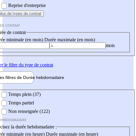
Reprise d'entreprise
plus
de types de contrat
 DE CONTRAT
ée de contrat
ée minimale (en mois)
Durée maximale (en mois)
mois
er
le filtre du type de contrat
les filtres de
Durée hebdo
madaire
 hebdomadaire
Temps plein (37)
Temps partiel
Non renseignée (122)
 HEBDOMADAIRE
cisez la durée hebdomadaire :
ée minimale (en heure)
Durée maximale (en heure)