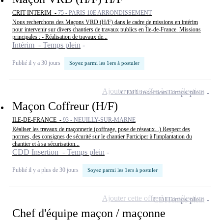
CRIT INTERIM -
75 - PARIS 10E ARRONDISSEMENT
Nous recherchons des Maçons VRD (H/F) dans le cadre de missions en intérim
pour intervenir sur divers chantiers de travaux publics en Île-de-France. Missions
principales : - Réalisation de travaux de...
Intérim - Temps plein
Publié il y a 30 jours
Soyez parmi les 1ers à postuler
Ajouter cette offre à ma sélection
CDD Insertion
Temps plein
Maçon Coffreur (H/F)
ILE-DE-FRANCE -
93 - NEUILLY-SUR-MARNE
Réaliser les travaux de maçonnerie (coffrage, pose de réseaux...) Respect des
normes, des consignes de sécurité sur le chantier Participer à l'implantation du
chantier et à sa sécurisation...
CDD Insertion - Temps plein
Publié il y a plus de 30 jours
Soyez parmi les 1ers à postuler
Ajouter cette offre à ma sélection
CDI
Temps plein
Chef d'équipe maçon / maçonne