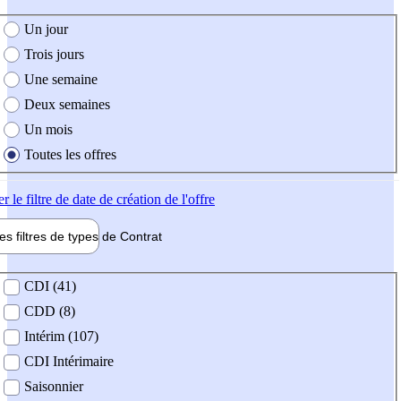
e création de l'offre
Un jour
Trois jours
Une semaine
Deux semaines
Un mois
Toutes les offres
er
le filtre de date de création de l'offre
les filtres de types de
Contrat
de contrat
CDI (41)
CDD (8)
Intérim (107)
CDI Intérimaire
Saisonnier