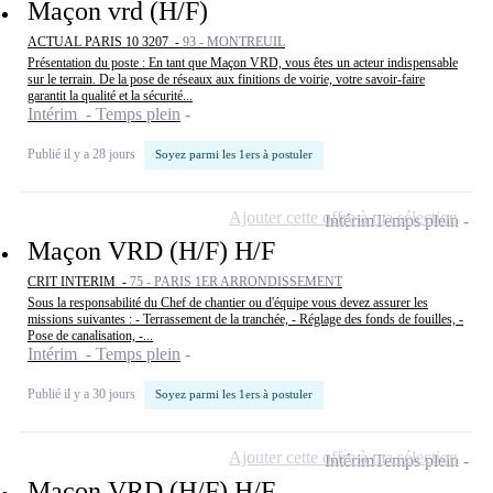
Maçon vrd (H/F)
ACTUAL PARIS 10 3207 -
93 - MONTREUIL
Présentation du poste : En tant que Maçon VRD, vous êtes un acteur indispensable
sur le terrain. De la pose de réseaux aux finitions de voirie, votre savoir-faire
garantit la qualité et la sécurité...
Intérim - Temps plein
Publié il y a 28 jours
Soyez parmi les 1ers à postuler
Ajouter cette offre à ma sélection
Intérim
Temps plein
Maçon VRD (H/F) H/F
CRIT INTERIM -
75 - PARIS 1ER ARRONDISSEMENT
Sous la responsabilité du Chef de chantier ou d'équipe vous devez assurer les
missions suivantes : - Terrassement de la tranchée, - Réglage des fonds de fouilles, -
Pose de canalisation, -...
Intérim - Temps plein
Publié il y a 30 jours
Soyez parmi les 1ers à postuler
Ajouter cette offre à ma sélection
Intérim
Temps plein
Maçon VRD (H/F) H/F