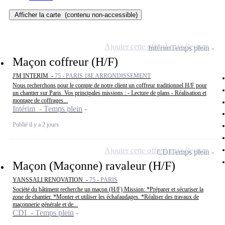
Afficher la carte
(contenu non-accessible)
Ajouter cette offre à ma sélection
Intérim
Temps plein
Maçon coffreur (H/F)
J'M INTERIM -
75 - PARIS 18E ARRONDISSEMENT
Nous recherchons pour le compte de notre client un coffreur traditionnel H/F pour
un chantier sur Paris. Vos principales missions : - Lecture de plans - Réalisation et
montage de coffrages...
Intérim - Temps plein
Publié il y a 2 jours
Ajouter cette offre à ma sélection
CDI
Temps plein
Maçon (Maçonne) ravaleur (H/F)
YANSSALI RENOVATION -
75 - PARIS
Société du bâtiment recherche un maçon (H/F) Mission: *Préparer et sécuriser la
zone de chantier. *Monter et utiliser les échafaudages. *Réaliser des travaux de
maçonnerie générale et de...
CDI - Temps plein