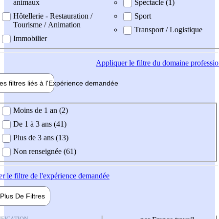
animaux
Spectacle (1)
Hôtellerie - Restauration /
Sport
Tourisme / Animation
Transport / Logistique
Immobilier
Appliquer
le filtre du domaine professi
es filtres liés à l'
Expérience
demandée
ience demandée
Moins de 1 an (2)
De 1 à 3 ans (41)
Plus de 3 ans (13)
Non renseignée (61)
er
le filtre de l'expérience demandée
Plus De
Filtres