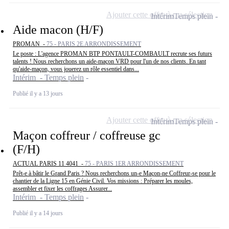
Ajouter cette offre à ma sélection
Intérim
Temps plein
Aide macon (H/F)
PROMAN -
75 - PARIS 2E ARRONDISSEMENT
Le poste : L'agence PROMAN BTP PONTAULT-COMBAULT recrute ses futurs
talents ! Nous recherchons un aide-maçon VRD pour l'un de nos clients. En tant
qu'aide-maçon, vous jouerez un rôle essentiel dans...
Intérim - Temps plein
Publié il y a 13 jours
Ajouter cette offre à ma sélection
Intérim
Temps plein
Maçon coffreur / coffreuse gc
(F/H)
ACTUAL PARIS 11 4041 -
75 - PARIS 1ER ARRONDISSEMENT
Prêt-e à bâtir le Grand Paris ? Nous recherchons un-e Maçon-ne Coffreur-se pour le
chantier de la Ligne 15 en Génie Civil. Vos missions : Préparer les moules,
assembler et fixer les coffrages Assurer...
Intérim - Temps plein
Publié il y a 14 jours