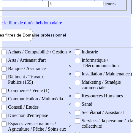
heures
er
le filtre de durée hebdomadaire
les filtres de
Domaine pro
fessionnel
ne professionel
Achats / Comptabilité / Gestion
Industrie
Arts / Artisanat d'art
Informatique /
Télécommunication
Banque / Assurance
Installation / Maintenance (
Bâtiment / Travaux
Publics (155)
Marketing / Stratégie
commerciale
Commerce / Vente (1)
Ressources Humaines
Communication / Multimédia
Santé
Conseil / Etudes
Secrétariat / Assistanat
Direction d'entreprise
Services à la personne / à l
Espaces verts et naturels /
collectivité
Agriculture / Pêche / Soins aux