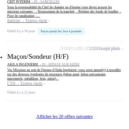
CRIT INTERIM -
95 - SARCELLES
Sous la responsabilité du Chef de chantier ou d'équipe vous devez assurer les
missions suivantes : - Terrassement de la tranchée, - Réglage des fonds de fouilles, -
Pose de canalisation, -...
Intérim - Temps plein
Publié il y a 30 jours
Soyez parmi les 1ers à postuler
Ajouter cette offre à ma sélection
CDI
Temps plein
Maçon/Sondeur (H/F)
AKILA INGENIERIE -
93 - EPINAY SUR SEINE
Vos Missions au sein de l'équipe d'Akila Ingénierie: vous serez amené(e) à travailler
sur des diverses typologies de structures (béton armé, béton précontraint,
maçonnerie, métallique, bois, mixte)...
CDI - Temps plein
Publié il y a 22 jours
Afficher les 20 offres suivantes