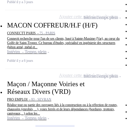
Publié il y a 3 jours
Ajouter cette offre à ma sélection
Intérim
Temps plein
MACON COFFREUR/H.F (H/F)
CONNECTT PARIS -
75 - PARIS
Connectt recherche pour l'un de ses clients, basé à Sainte-Maxime (Var), au cœur du
Golfe de Saint-Tropez. Ce bureau d'études, spécialisé en ingénierie des structures
(béton armé, métal et...
Intérim - Temps plein
Publié il y a 6 jours
Ajouter cette offre à ma sélection
Intérim
Temps plein
Maçon / Maçonne Voiries et
Réseaux Divers (VRD)
PRO EMPLOI -
93 - SEVRAN
Réalise tout ou partie des ouvrages liés à la construction ou à la réfection de routes,
chaussées (enrobés, ...), voies ferrés et de leurs dépendances (bordures, trottoirs,
caniveaux,...) selon les...
Intérim - Temps plein