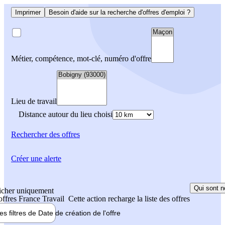
Imprimer
Besoin d'aide sur la recherche d'offres d'emploi ?
Métier, compétence, mot-clé, numéro d'offre
Lieu de travail
Distance autour du lieu choisi
Rechercher
des offres
Créer une alerte
Qui sont n
icher uniquement
 offres France Travail
Cette action recharge la liste des offres
les filtres de
Date de création
de l'offre