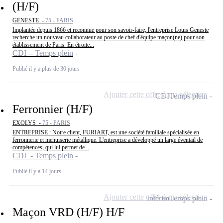
(H/F)
GENESTE -
75 - PARIS
Implantée depuis 1866 et reconnue pour son savoir-faire, l'entreprise Louis Geneste
recherche un nouveau collaborateur au poste de chef d'équipe maçon(ne) pour son
établissement de Paris. En étroite...
CDI - Temps plein
Publié il y a plus de 30 jours
Ajouter cette offre à ma sélection
CDI
Temps plein
Ferronnier (H/F)
EXOLYS -
75 - PARIS
ENTREPRISE : Notre client, FURIART, est une société familiale spécialisée en
ferronnerie et menuiserie métallique. L'entreprise a développé un large éventail de
compétences, qui lui permet de...
CDI - Temps plein
Publié il y a 14 jours
Ajouter cette offre à ma sélection
Intérim
Temps plein
Maçon VRD (H/F) H/F