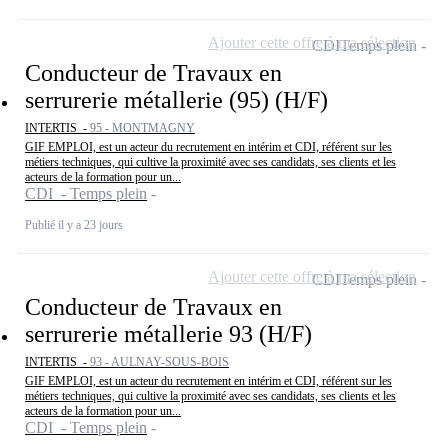
Ajouter cette offre à ma sélection
CDI
Temps plein
Conducteur de Travaux en
serrurerie métallerie (95) (H/F)
INTERTIS -
95 - MONTMAGNY
GIF EMPLOI, est un acteur du recrutement en intérim et CDI, référent sur les
métiers techniques, qui cultive la proximité avec ses candidats, ses clients et les
acteurs de la formation pour un...
CDI - Temps plein
Publié il y a 23 jours
Ajouter cette offre à ma sélection
CDI
Temps plein
Conducteur de Travaux en
serrurerie métallerie 93 (H/F)
INTERTIS -
93 - AULNAY-SOUS-BOIS
GIF EMPLOI, est un acteur du recrutement en intérim et CDI, référent sur les
métiers techniques, qui cultive la proximité avec ses candidats, ses clients et les
acteurs de la formation pour un...
CDI - Temps plein