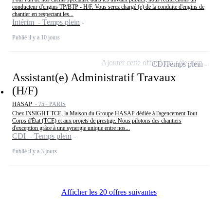
conducteur d'engins TP/BTP - H/F. Vous serez chargé (e) de la conduite d'engins de
chantier en respectant les...
Intérim - Temps plein
Publié il y a 10 jours
Ajouter cette offre à ma sélection
CDI
Temps plein
Assistant(e) Administratif Travaux
(H/F)
HASAP -
75 - PARIS
Chez INSIGHT TCE, la Maison du Groupe HASAP dédiée à l'agencement Tout
Corps d'État (TCE) et aux projets de prestige. Nous pilotons des chantiers
d'exception grâce à une synergie unique entre nos...
CDI - Temps plein
Publié il y a 3 jours
Afficher les 20 offres suivantes