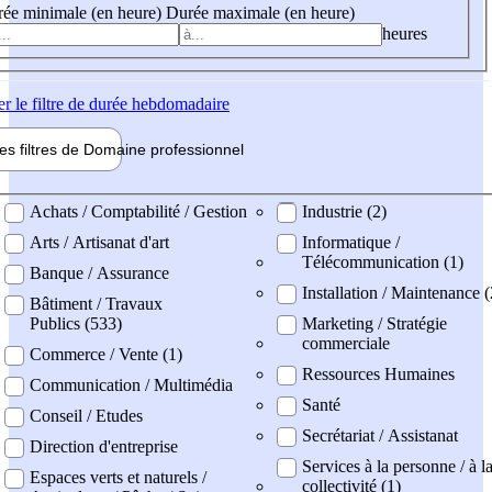
ée minimale (en heure)
Durée maximale (en heure)
heures
er
le filtre de durée hebdomadaire
les filtres de
Domaine pro
fessionnel
ne professionel
Achats / Comptabilité / Gestion
Industrie (2)
Arts / Artisanat d'art
Informatique /
Télécommunication (1)
Banque / Assurance
Installation / Maintenance 
Bâtiment / Travaux
Publics (533)
Marketing / Stratégie
commerciale
Commerce / Vente (1)
Ressources Humaines
Communication / Multimédia
Santé
Conseil / Etudes
Secrétariat / Assistanat
Direction d'entreprise
Services à la personne / à l
Espaces verts et naturels /
collectivité (1)