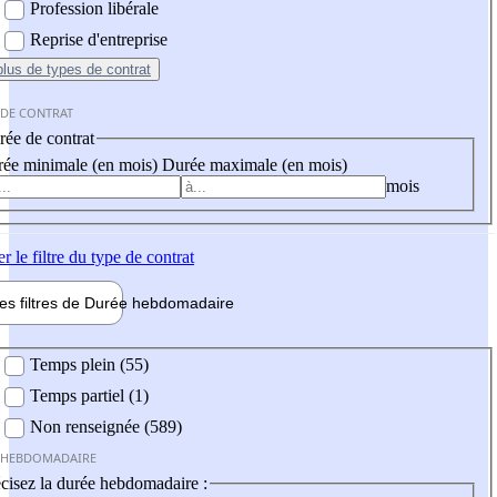
Profession libérale
Reprise d'entreprise
plus
de types de contrat
 DE CONTRAT
ée de contrat
ée minimale (en mois)
Durée maximale (en mois)
mois
er
le filtre du type de contrat
les filtres de
Durée hebdo
madaire
 hebdomadaire
Temps plein (55)
Temps partiel (1)
Non renseignée (589)
 HEBDOMADAIRE
cisez la durée hebdomadaire :