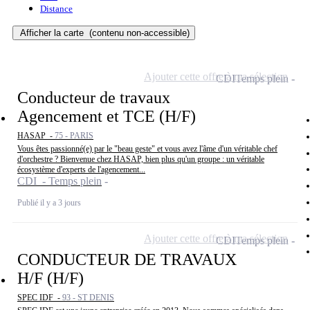
Distance
Afficher la carte
(contenu non-accessible)
Ajouter cette offre à ma sélection
CDI
Temps plein
Conducteur de travaux
Agencement et TCE (H/F)
HASAP -
75 - PARIS
Vous êtes passionné(e) par le "beau geste" et vous avez l'âme d'un véritable chef
d'orchestre ? Bienvenue chez HASAP, bien plus qu'un groupe : un véritable
écosystème d'experts de l'agencement...
CDI - Temps plein
Publié il y a 3 jours
Ajouter cette offre à ma sélection
CDI
Temps plein
CONDUCTEUR DE TRAVAUX
H/F (H/F)
SPEC IDF -
93 - ST DENIS