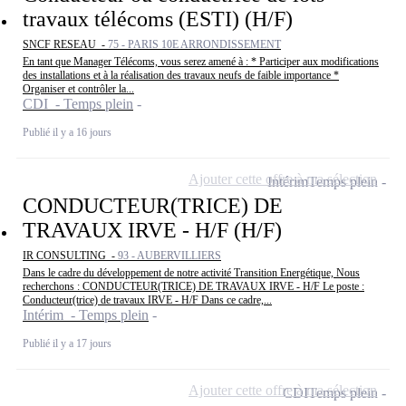
travaux télécoms (ESTI) (H/F)
SNCF RESEAU -
75 - PARIS 10E ARRONDISSEMENT
En tant que Manager Télécoms, vous serez amené à : * Participer aux modifications
des installations et à la réalisation des travaux neufs de faible importance *
Organiser et contrôler la...
CDI - Temps plein
Publié il y a 16 jours
Ajouter cette offre à ma sélection
Intérim
Temps plein
CONDUCTEUR(TRICE) DE
TRAVAUX IRVE - H/F (H/F)
IR CONSULTING -
93 - AUBERVILLIERS
Dans le cadre du développement de notre activité Transition Energétique, Nous
recherchons : CONDUCTEUR(TRICE) DE TRAVAUX IRVE - H/F Le poste :
Conducteur(trice) de travaux IRVE - H/F Dans ce cadre,...
Intérim - Temps plein
Publié il y a 17 jours
Ajouter cette offre à ma sélection
CDI
Temps plein