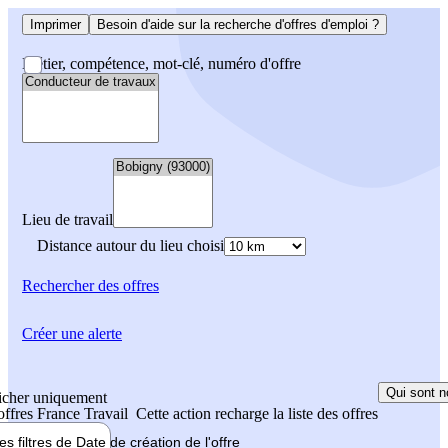
Imprimer
Besoin d'aide sur la recherche d'offres d'emploi ?
Métier, compétence, mot-clé, numéro d'offre
Lieu de travail
Distance autour du lieu choisi
Rechercher
des offres
Créer une alerte
Qui sont n
icher uniquement
 offres France Travail
Cette action recharge la liste des offres
les filtres de
Date de création
de l'offre