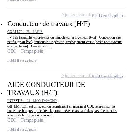
Ajouter cette offre à ma sélection
CDI
Temps plein
Conducteur de travaux (H/F)
COALISE -
75 - PARIS
- VT de faisabilité en présence du négociateur et ingénieur Bytel - Conception site
neuf support PAC, immeuble : ingénierie, aménagement voirie (accès pour travaux
et exploitation) - Coordination...
CDI - Temps plein
Publié il y a 22 jours
Ajouter cette offre à ma sélection
CDI
Temps plein
AIDE CONDUCTEUR DE
TRAVAUX (H/F)
INTERTIS -
95 - MONTMAGNY
GIF EMPLOI, est un acteur du recrutement en intérim et CDI, référent sur les
métiers techniques, qui cultive la proximité avec ses candidats, ses clients et les
acteurs de la formation pour un...
CDI - Temps plein
Publié il y a 23 jours