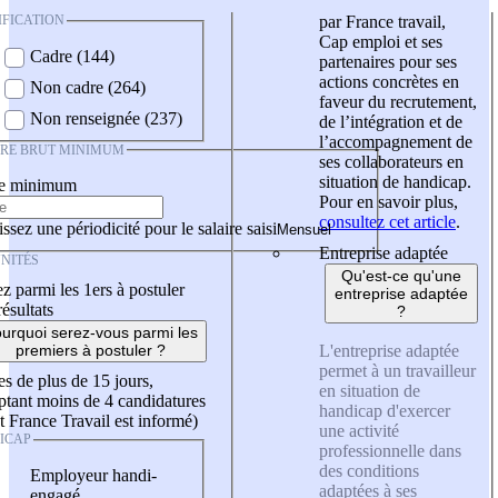
IFICATION
par France travail,
Cap emploi et ses
Cadre (144)
partenaires pour ses
actions concrètes en
Non cadre (264)
faveur du recrutement,
Non renseignée (237)
de l’intégration et de
l’accompagnement de
IRE BRUT MINIMUM
ses collaborateurs en
situation de handicap.
re minimum
Pour en savoir plus,
consultez cet article
.
ssez une périodicité pour le salaire saisi
Entreprise adaptée
NITÉS
Qu'est-ce qu'une
z parmi les 1ers à postuler
entreprise adaptée
résultats
?
urquoi serez-vous parmi les
L'entreprise adaptée
premiers à postuler ?
permet à un travailleur
es de plus de 15 jours,
en situation de
tant moins de 4 candidatures
handicap d'exercer
t France Travail est informé)
une activité
ICAP
professionnelle dans
des conditions
Employeur handi-
adaptées à ses
engagé