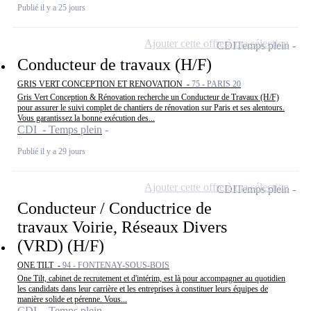
Publié il y a 25 jours
Ajouter cette offre à ma sélection
CDI
Temps plein
Conducteur de travaux (H/F)
GRIS VERT CONCEPTION ET RENOVATION -
75 - PARIS 20
Gris Vert Conception & Rénovation recherche un Conducteur de Travaux (H/F)
pour assurer le suivi complet de chantiers de rénovation sur Paris et ses alentours.
Vous garantissez la bonne exécution des...
CDI - Temps plein
Publié il y a 29 jours
Ajouter cette offre à ma sélection
CDI
Temps plein
Conducteur / Conductrice de
travaux Voirie, Réseaux Divers
(VRD) (H/F)
ONE TILT -
94 - FONTENAY-SOUS-BOIS
One Tilt, cabinet de recrutement et d'intérim, est là pour accompagner au quotidien
les candidats dans leur carrière et les entreprises à constituer leurs équipes de
manière solide et pérenne. Vous...
CDI - Temps plein