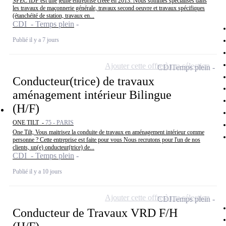
SPEC IDF est une jeune entreprise créée en 2013. Nous sommes spécialisés dans
les travaux de maçonnerie générale, travaux second oeuvre et travaux spécifiques
(étanchéité de station, travaux en...
CDI - Temps plein
Publié il y a 7 jours
Ajouter cette offre à ma sélection
CDI
Temps plein
Conducteur(trice) de travaux
aménagement intérieur Bilingue
(H/F)
ONE TILT -
75 - PARIS
One Tilt, Vous maitrisez la conduite de travaux en aménagement intérieur comme
personne ? Cette entreprise est faite pour vous Nous recrutons pour l'un de nos
clients, un(e) onducteur(trice) de...
CDI - Temps plein
Publié il y a 10 jours
Ajouter cette offre à ma sélection
CDI
Temps plein
Conducteur de Travaux VRD F/H