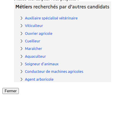
Fermer
Fermer
le détail de l'offre
/
Offre
sur
Offre précéden