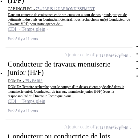
(H/F)
CAP INGELEC -
75 - PARIS 12E ARRONDISSEMENT
Dans un contexte de croissance et de structuration autour de nos grands projets de
bâtiments industriels en Contractant Général, nous recherchons un(e) Conducteur de
Travaux VRD pour notre agence de...
CDI - Temps plein
Publié il y a 11 jours
Ajouter cette offre à ma sélection
CDI
Temps plein
Conducteur de travaux menuiserie
junior (H/F)
DOMEA -
75 - PARIS
DOMEA Tertiaire recherche pour le compte d'un de ses clients spécialisé dans la
menuiserie un(e): Conducteur de travaux menuiserie junior (H/F) Sous la
responsabilité du Directeur Technique, vous...
CDI - Temps plein
Publié il y a 11 jours
Ajouter cette offre à ma sélection
CDI
Temps plein
Conducteur ou conductrice de lots