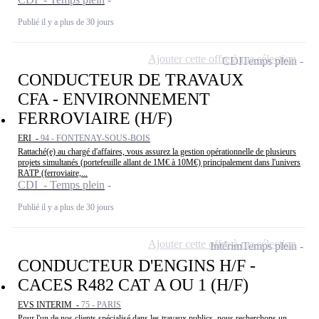
Publié il y a plus de 30 jours
Ajouter cette offre à ma sélection
CDI
Temps plein
CONDUCTEUR DE TRAVAUX
CFA - ENVIRONNEMENT
FERROVIAIRE (H/F)
ERI -
94 - FONTENAY-SOUS-BOIS
Rattaché(e) au chargé d'affaires, vous assurez la gestion opérationnelle de plusieurs
projets simultanés (portefeuille allant de 1M€ à 10M€) principalement dans l'univers
RATP (ferroviaire,...
CDI - Temps plein
Publié il y a plus de 30 jours
Ajouter cette offre à ma sélection
Intérim
Temps plein
CONDUCTEUR D'ENGINS H/F -
CACES R482 CAT A OU 1 (H/F)
EVS INTERIM -
75 - PARIS
Pour l'un de nos clients spécialisé dans les travaux publics, nous recherchons un