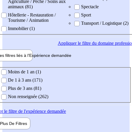
Agriculture / Pêche / Soins aux
animaux (81)
Spectacle
Hôtellerie - Restauration /
Sport
Tourisme / Animation
Transport / Logistique (2)
Immobilier (1)
Appliquer
le filtre du domaine professi
es filtres liés à l'
Expérience
demandée
ience demandée
Moins de 1 an (1)
De 1 à 3 ans (171)
Plus de 3 ans (81)
Non renseignée (262)
er
le filtre de l'expérience demandée
Plus De
Filtres