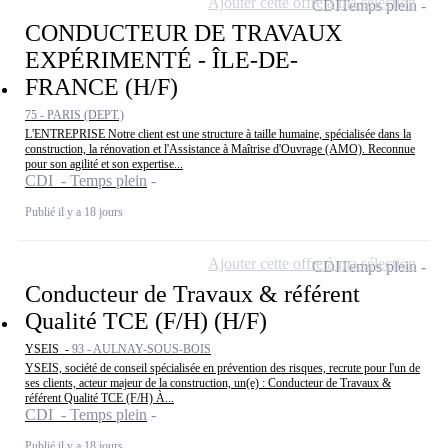
Ajouter cette offre à ma sélection
CDI
Temps plein
CONDUCTEUR DE TRAVAUX
EXPÉRIMENTÉ - ÎLE-DE-
FRANCE (H/F)
75 - PARIS (DEPT.)
L'ENTREPRISE Notre client est une structure à taille humaine, spécialisée dans la
construction, la rénovation et l'Assistance à Maîtrise d'Ouvrage (AMO). Reconnue
pour son agilité et son expertise...
CDI - Temps plein
Publié il y a 18 jours
Ajouter cette offre à ma sélection
CDI
Temps plein
Conducteur de Travaux & référent
Qualité TCE (F/H) (H/F)
YSEIS -
93 - AULNAY-SOUS-BOIS
YSEIS, société de conseil spécialisée en prévention des risques, recrute pour l'un de
ses clients, acteur majeur de la construction, un(e) : Conducteur de Travaux &
référent Qualité TCE (F/H) À...
CDI - Temps plein
Publié il y a 18 jours