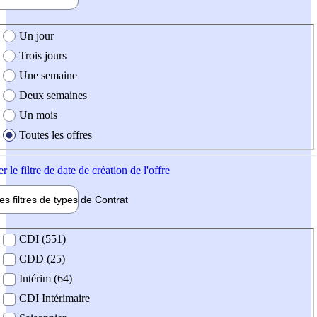
e création de l'offre
Un jour
Trois jours
Une semaine
Deux semaines
Un mois
Toutes les offres
er
le filtre de date de création de l'offre
les filtres de types de
Contrat
de contrat
CDI (551)
CDD (25)
Intérim (64)
CDI Intérimaire