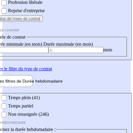
Profession libérale
Reprise d'entreprise
plus
de types de contrat
 DE CONTRAT
ée de contrat
ée minimale (en mois)
Durée maximale (en mois)
mois
er
le filtre du type de contrat
les filtres de
Durée hebdo
madaire
 hebdomadaire
Temps plein (41)
Temps partiel
Non renseignée (246)
 HEBDOMADAIRE
cisez la durée hebdomadaire :