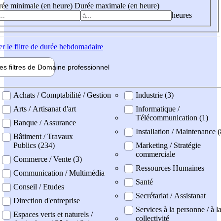
ée minimale (en heure)
Durée maximale (en heure)
heures
er
le filtre de durée hebdomadaire
les filtres de
Domaine pro
fessionnel
ne professionel
Achats / Comptabilité / Gestion
Industrie (3)
Arts / Artisanat d'art
Informatique /
Télécommunication (1)
Banque / Assurance
Installation / Maintenance (
Bâtiment / Travaux
Publics (234)
Marketing / Stratégie
commerciale
Commerce / Vente (3)
Ressources Humaines
Communication / Multimédia
Santé
Conseil / Etudes
Secrétariat / Assistanat
Direction d'entreprise
Services à la personne / à l
Espaces verts et naturels /
collectivité