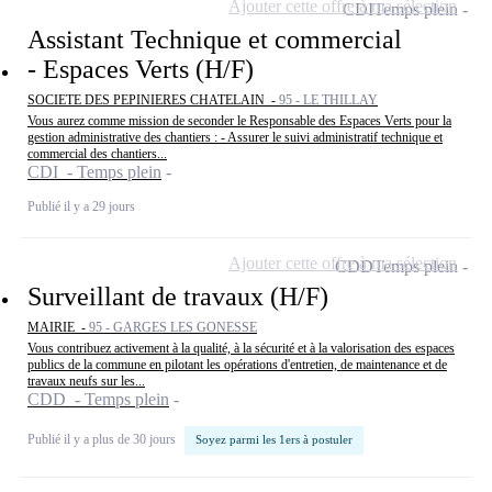
Ajouter cette offre à ma sélection
CDI
Temps plein
Assistant Technique et commercial
- Espaces Verts (H/F)
SOCIETE DES PEPINIERES CHATELAIN -
95 - LE THILLAY
Vous aurez comme mission de seconder le Responsable des Espaces Verts pour la
gestion administrative des chantiers : - Assurer le suivi administratif technique et
commercial des chantiers...
CDI - Temps plein
Publié il y a 29 jours
Ajouter cette offre à ma sélection
CDD
Temps plein
Surveillant de travaux (H/F)
MAIRIE -
95 - GARGES LES GONESSE
Vous contribuez activement à la qualité, à la sécurité et à la valorisation des espaces
publics de la commune en pilotant les opérations d'entretien, de maintenance et de
travaux neufs sur les...
CDD - Temps plein
Publié il y a plus de 30 jours
Soyez parmi les 1ers à postuler