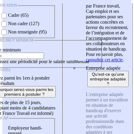
IFICATION
par France travail,
Cap emploi et ses
Cadre (65)
partenaires pour ses
actions concrètes en
Non cadre (127)
faveur du recrutement,
Non renseignée (95)
de l’intégration et de
l’accompagnement de
IRE BRUT MINIMUM
ses collaborateurs en
situation de handicap.
re minimum
Pour en savoir plus,
consultez cet article
.
ssez une périodicité pour le salaire saisi
Entreprise adaptée
NITÉS
Qu'est-ce qu'une
z parmi les 1ers à postuler
entreprise adaptée
résultats
?
urquoi serez-vous parmi les
L'entreprise adaptée
premiers à postuler ?
permet à un travailleur
es de plus de 15 jours,
en situation de
tant moins de 4 candidatures
handicap d'exercer
t France Travail est informé)
une activité
ICAP
professionnelle dans
des conditions
Employeur handi-
adaptées à ses
engagé