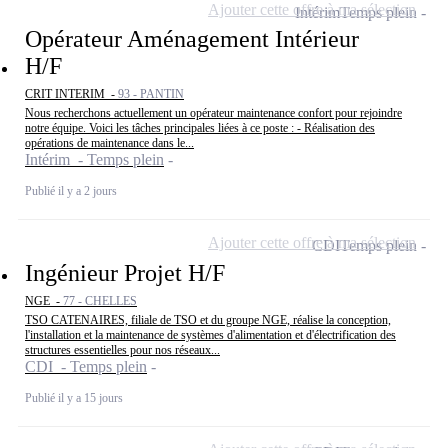
Ajouter cette offre à ma sélection
Intérim
Temps plein
Opérateur Aménagement Intérieur
H/F
CRIT INTERIM -
93 - PANTIN
Nous recherchons actuellement un opérateur maintenance confort pour rejoindre
notre équipe. Voici les tâches principales liées à ce poste : - Réalisation des
opérations de maintenance dans le...
Intérim - Temps plein
Publié il y a 2 jours
Ajouter cette offre à ma sélection
CDI
Temps plein
Ingénieur Projet H/F
NGE -
77 - CHELLES
TSO CATENAIRES, filiale de TSO et du groupe NGE, réalise la conception,
l'installation et la maintenance de systèmes d'alimentation et d'électrification des
structures essentielles pour nos réseaux...
CDI - Temps plein
Publié il y a 15 jours