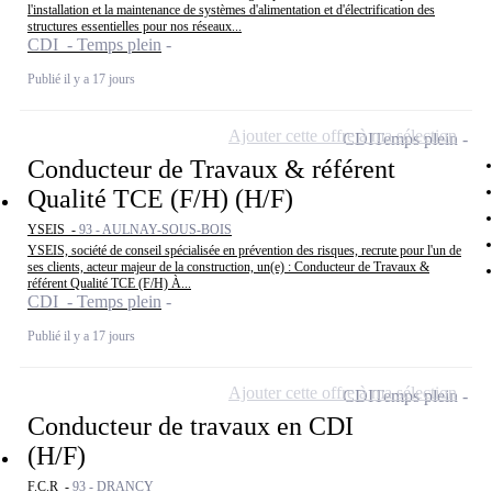
l'installation et la maintenance de systèmes d'alimentation et d'électrification des
structures essentielles pour nos réseaux...
CDI - Temps plein
Publié il y a 17 jours
Ajouter cette offre à ma sélection
CDI
Temps plein
Conducteur de Travaux & référent
Qualité TCE (F/H) (H/F)
YSEIS -
93 - AULNAY-SOUS-BOIS
YSEIS, société de conseil spécialisée en prévention des risques, recrute pour l'un de
ses clients, acteur majeur de la construction, un(e) : Conducteur de Travaux &
référent Qualité TCE (F/H) À...
CDI - Temps plein
Publié il y a 17 jours
Ajouter cette offre à ma sélection
CDI
Temps plein
Conducteur de travaux en CDI
(H/F)
F.C.R -
93 - DRANCY