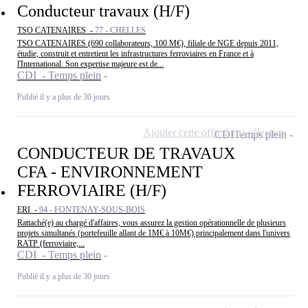
Conducteur travaux (H/F)
TSO CATENAIRES -
77 - CHELLES
TSO CATENAIRES (690 collaborateurs, 100 M€), filiale de NGE depuis 2011,
étudie, construit et entretient les infrastructures ferroviaires en France et à
l'International. Son expertise majeure est de...
CDI - Temps plein
Publié il y a plus de 30 jours
Ajouter cette offre à ma sélection
CDI
Temps plein
CONDUCTEUR DE TRAVAUX
CFA - ENVIRONNEMENT
FERROVIAIRE (H/F)
ERI -
94 - FONTENAY-SOUS-BOIS
Rattaché(e) au chargé d'affaires, vous assurez la gestion opérationnelle de plusieurs
projets simultanés (portefeuille allant de 1M€ à 10M€) principalement dans l'univers
RATP (ferroviaire,...
CDI - Temps plein
Publié il y a plus de 30 jours