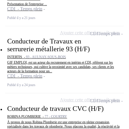
Présentation de l'entreprise ...
CDI - Temps plein
Publié il y a 21 jours
Ajouter cette offre à ma sélection
CDI
Temps plein
Conducteur de Travaux en
serrurerie métallerie 93 (H/F)
INTERTIS -
93 - AULNAY-SOUS-BOIS
GIF EMPLOI, est un acteur du recrutement en intérim et CDI, référent sur les
métiers techniques, qui cultive la proximité avec ses candidats, ses clients et les
acteurs de la formation pour un...
CDI - Temps plein
Publié il y a 24 jours
Ajouter cette offre à ma sélection
CDI
Temps plein
Conducteur de travaux CVC (H/F)
ROBINA PLOMBERIE -
77 - COURTRY
À propos de nous Robina Plomberie est une entreprise en pleine expansion,
spécialisée dans les travaux de plomberie. Nous plaçons la qualité, la réactivité et la