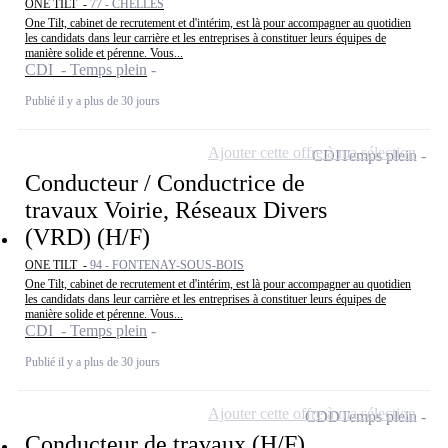
ONE TILT -
77 - CHELLES
One Tilt, cabinet de recrutement et d'intérim, est là pour accompagner au quotidien
les candidats dans leur carrière et les entreprises à constituer leurs équipes de
manière solide et pérenne. Vous...
CDI - Temps plein
Publié il y a plus de 30 jours
Ajouter cette offre à ma sélection
CDI
Temps plein
Conducteur / Conductrice de
travaux Voirie, Réseaux Divers
(VRD) (H/F)
ONE TILT -
94 - FONTENAY-SOUS-BOIS
One Tilt, cabinet de recrutement et d'intérim, est là pour accompagner au quotidien
les candidats dans leur carrière et les entreprises à constituer leurs équipes de
manière solide et pérenne. Vous...
CDI - Temps plein
Publié il y a plus de 30 jours
Ajouter cette offre à ma sélection
CDD
Temps plein
Conducteur de travaux (H/F)