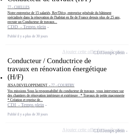
77 - CHELLES
Notre entreprise de 15 salariés, Rev'Déco, entreprise générale du bâtiment
spécialisée dans la rénovation de l'habitat en Ile de France depuis plus de 25 ans,
recrute un Conducteur de travaux...
CDD - Temps plein
Publié il y a plus de 30 jours
Ajouter cette offre à ma sélection
CDI
Temps plein
Conducteur / Conductrice de
travaux en rénovation énergétique
(H/F)
JESA DEVELOPPEMENT -
77 - COURTRY
Vos missions Sous la responsabilité du conducteur de travaux, vous intervenez sur
des chantiers de rénovation intérieure et extérieure : * Travaux de petite maçonnerie
* Création et reprise de...
CDI - Temps plein
Publié il y a plus de 30 jours
Ajouter cette offre à ma sélection
CDI
Temps plein