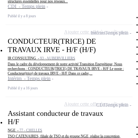
structures essentielles pour nos réseaux...
CDI - Temps plein
Publié il y a 8 jours
Ajouter cette offre à ma sélection
Intérim
Temps plein
CONDUCTEUR(TRICE) DE
TRAVAUX IRVE - H/F (H/F)
IR CONSULTING -
93 - AUBERVILLIERS
Dans le cadre du développement de notre activité Transition Energétique, Nous
recherchons : CONDUCTEUR(TRICE) DE TRAVAUX IRVE - H/F Le poste :
Conducteur(trice) de travaux IRVE - H/F Dans ce cadre,...
Intérim - Temps plein
Publié il y a 16 jours
Ajouter cette offre à ma sélection
CDI
Temps plein
Assistant conducteur de travaux
H/F
NGE -
77 - CHELLES
TSO CATENAIRES, filiale de TSO et du groupe NGE, réalise la conception,