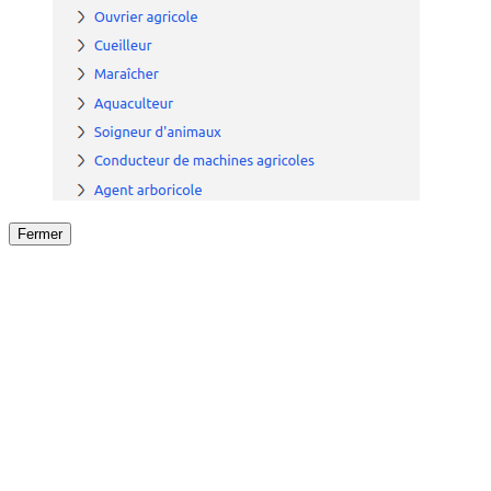
Fermer
Fermer
le détail de l'offre
/
Offre
sur
Offre précéden