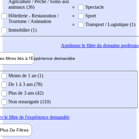
Agriculture / Pêche / Soins aux
animaux (36)
Spectacle
Hôtellerie - Restauration /
Sport
Tourisme / Animation
Transport / Logistique (1)
Immobilier (1)
Appliquer
le filtre du domaine professi
es filtres liés à l'
Expérience
demandée
ience demandée
Moins de 1 an (1)
De 1 à 3 ans (78)
Plus de 3 ans (42)
Non renseignée (110)
er
le filtre de l'expérience demandée
Plus De
Filtres