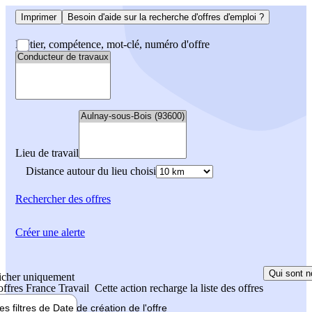
Imprimer
Besoin d'aide sur la recherche d'offres d'emploi ?
Métier, compétence, mot-clé, numéro d'offre
Lieu de travail
Distance autour du lieu choisi
Rechercher
des offres
Créer une alerte
Qui sont n
icher uniquement
 offres France Travail
Cette action recharge la liste des offres
les filtres de
Date de création
de l'offre