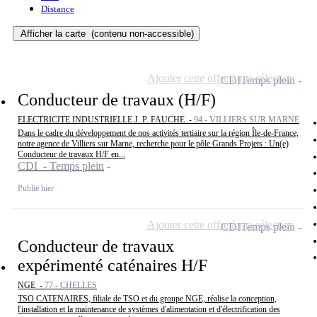
Distance
Afficher la carte
(contenu non-accessible)
Ajouter cette offre à ma sélection
CDI
Temps plein
Conducteur de travaux (H/F)
ELECTRICITE INDUSTRIELLE J. P. FAUCHE -
94 - VILLIERS SUR MARNE
Dans le cadre du développement de nos activités tertiaire sur la région Île-de-France,
notre agence de Villiers sur Marne, recherche pour le pôle Grands Projets : Un(e)
Conducteur de travaux H/F en...
CDI - Temps plein
Publié hier
Ajouter cette offre à ma sélection
CDI
Temps plein
Conducteur de travaux
expérimenté caténaires H/F
NGE -
77 - CHELLES
TSO CATENAIRES, filiale de TSO et du groupe NGE, réalise la conception,
l'installation et la maintenance de systèmes d'alimentation et d'électrification des