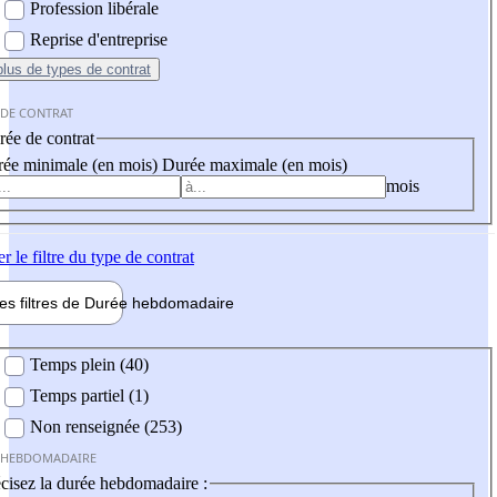
Profession libérale
Reprise d'entreprise
plus
de types de contrat
 DE CONTRAT
ée de contrat
ée minimale (en mois)
Durée maximale (en mois)
mois
er
le filtre du type de contrat
les filtres de
Durée hebdo
madaire
 hebdomadaire
Temps plein (40)
Temps partiel (1)
Non renseignée (253)
 HEBDOMADAIRE
cisez la durée hebdomadaire :