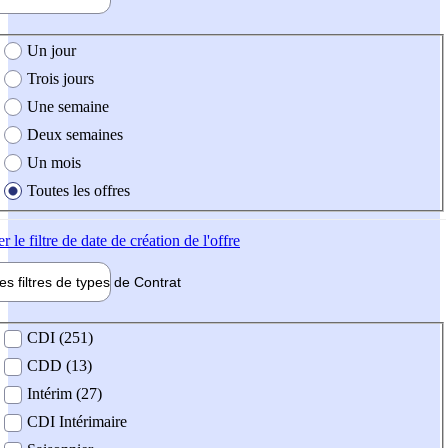
e création de l'offre
Un jour
Trois jours
Une semaine
Deux semaines
Un mois
Toutes les offres
er
le filtre de date de création de l'offre
les filtres de types de
Contrat
de contrat
CDI (251)
CDD (13)
Intérim (27)
CDI Intérimaire