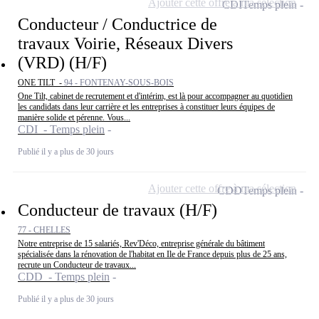
Ajouter cette offre à ma sélection
CDI
Temps plein
Conducteur / Conductrice de
travaux Voirie, Réseaux Divers
(VRD) (H/F)
ONE TILT -
94 - FONTENAY-SOUS-BOIS
One Tilt, cabinet de recrutement et d'intérim, est là pour accompagner au quotidien
les candidats dans leur carrière et les entreprises à constituer leurs équipes de
manière solide et pérenne. Vous...
CDI - Temps plein
Publié il y a plus de 30 jours
Ajouter cette offre à ma sélection
CDD
Temps plein
Conducteur de travaux (H/F)
77 - CHELLES
Notre entreprise de 15 salariés, Rev'Déco, entreprise générale du bâtiment
spécialisée dans la rénovation de l'habitat en Ile de France depuis plus de 25 ans,
recrute un Conducteur de travaux...
CDD - Temps plein
Publié il y a plus de 30 jours