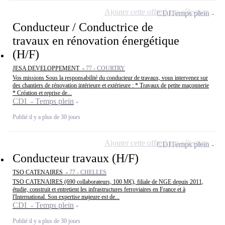
Ajouter cette offre à ma sélection
CDI
Temps plein
Conducteur / Conductrice de
travaux en rénovation énergétique
(H/F)
JESA DEVELOPPEMENT -
77 - COURTRY
Vos missions Sous la responsabilité du conducteur de travaux, vous intervenez sur
des chantiers de rénovation intérieure et extérieure : * Travaux de petite maçonnerie
* Création et reprise de...
CDI - Temps plein
Publié il y a plus de 30 jours
Ajouter cette offre à ma sélection
CDI
Temps plein
Conducteur travaux (H/F)
TSO CATENAIRES -
77 - CHELLES
TSO CATENAIRES (690 collaborateurs, 100 M€), filiale de NGE depuis 2011,
étudie, construit et entretient les infrastructures ferroviaires en France et à
l'International. Son expertise majeure est de...
CDI - Temps plein
Publié il y a plus de 30 jours