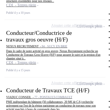
structures essentielles pour nos réseaux...
CDI - Temps plein
Publié il y a 10 jours
Ajouter cette offre à ma sélection
CDI
Temps plein
Conducteur/Conductrice de
travaux gros oeuvre (H/F)
NEXUS RECRUTEMENT -
94 - SUCY EN BRIE
Dans le cadre de notre activité en gros œuvre, Nexus Recrutement recherche un
Conducteur de Travaux Gros Œuvre (H/F) pour assurer le suivi et la gestion d'un
chantier situé à...
CDI - Temps plein
Publié il y a 15 jours
Ajouter cette offre à ma sélection
CDI
Temps plein
Conducteur de Travaux TCE (H/F)
VIADUC CONSEIL -
77 - PONTAULT-COMBAULT
PME indépendant du bâtiment (50 collaborateurs, 20 M€ de CA) recherche
activement sur l'est de la région parisienne un conducteur de travaux pour son
activité marchés à bons de commande dans les...