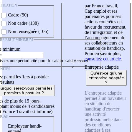
IFICATION
par France travail,
Cap emploi et ses
Cadre (50)
partenaires pour ses
actions concrètes en
Non cadre (138)
faveur du recrutement,
Non renseignée (106)
de l’intégration et de
l’accompagnement de
IRE BRUT MINIMUM
ses collaborateurs en
situation de handicap.
re minimum
Pour en savoir plus,
consultez cet article
.
ssez une périodicité pour le salaire saisi
Entreprise adaptée
NITÉS
Qu'est-ce qu'une
z parmi les 1ers à postuler
entreprise adaptée
résultats
?
urquoi serez-vous parmi les
L'entreprise adaptée
premiers à postuler ?
permet à un travailleur
es de plus de 15 jours,
en situation de
tant moins de 4 candidatures
handicap d'exercer
t France Travail est informé)
une activité
ICAP
professionnelle dans
des conditions
Employeur handi-
adaptées à ses
engagé