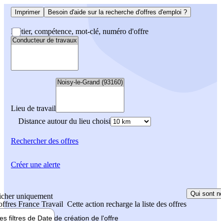
Imprimer
Besoin d'aide sur la recherche d'offres d'emploi ?
Métier, compétence, mot-clé, numéro d'offre
Lieu de travail
Distance autour du lieu choisi
Rechercher
des offres
Créer une alerte
Qui sont n
icher uniquement
 offres France Travail
Cette action recharge la liste des offres
les filtres de
Date de création
de l'offre