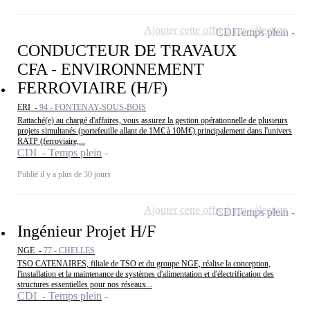
Ajouter cette offre à ma sélection
CDI
Temps plein
CONDUCTEUR DE TRAVAUX
CFA - ENVIRONNEMENT
FERROVIAIRE (H/F)
ERI -
94 - FONTENAY-SOUS-BOIS
Rattaché(e) au chargé d'affaires, vous assurez la gestion opérationnelle de plusieurs
projets simultanés (portefeuille allant de 1M€ à 10M€) principalement dans l'univers
RATP (ferroviaire,...
CDI - Temps plein
Publié il y a plus de 30 jours
Ajouter cette offre à ma sélection
CDI
Temps plein
Ingénieur Projet H/F
NGE -
77 - CHELLES
TSO CATENAIRES, filiale de TSO et du groupe NGE, réalise la conception,
l'installation et la maintenance de systèmes d'alimentation et d'électrification des
structures essentielles pour nos réseaux...
CDI - Temps plein