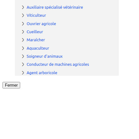
Fermer
Fermer
le détail de l'offre
/
Offre
sur
Offre précéden