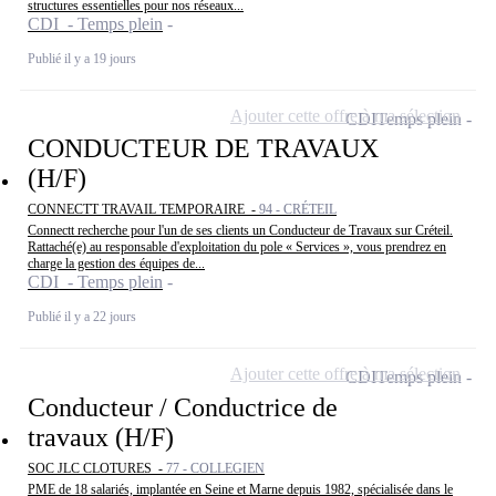
structures essentielles pour nos réseaux...
CDI - Temps plein
Publié il y a 19 jours
Ajouter cette offre à ma sélection
CDI
Temps plein
CONDUCTEUR DE TRAVAUX
(H/F)
CONNECTT TRAVAIL TEMPORAIRE -
94 - CRÉTEIL
Connectt recherche pour l'un de ses clients un Conducteur de Travaux sur Créteil.
Rattaché(e) au responsable d'exploitation du pole « Services », vous prendrez en
charge la gestion des équipes de...
CDI - Temps plein
Publié il y a 22 jours
Ajouter cette offre à ma sélection
CDI
Temps plein
Conducteur / Conductrice de
travaux (H/F)
SOC JLC CLOTURES -
77 - COLLEGIEN
PME de 18 salariés, implantée en Seine et Marne depuis 1982, spécialisée dans le