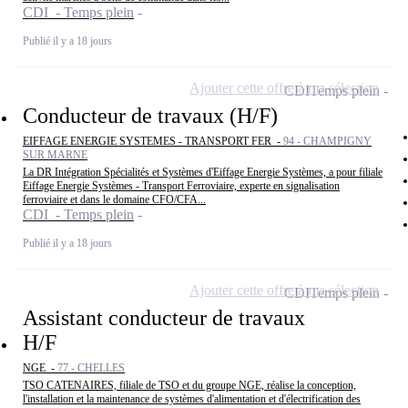
CDI - Temps plein
Publié il y a 18 jours
Ajouter cette offre à ma sélection
CDI
Temps plein
Conducteur de travaux (H/F)
EIFFAGE ENERGIE SYSTEMES - TRANSPORT FER -
94 - CHAMPIGNY
SUR MARNE
La DR Intégration Spécialités et Systèmes d'Eiffage Energie Systèmes, a pour filiale
Eiffage Energie Systèmes - Transport Ferroviaire, experte en signalisation
ferroviaire et dans le domaine CFO/CFA...
CDI - Temps plein
Publié il y a 18 jours
Ajouter cette offre à ma sélection
CDI
Temps plein
Assistant conducteur de travaux
H/F
NGE -
77 - CHELLES
TSO CATENAIRES, filiale de TSO et du groupe NGE, réalise la conception,
l'installation et la maintenance de systèmes d'alimentation et d'électrification des