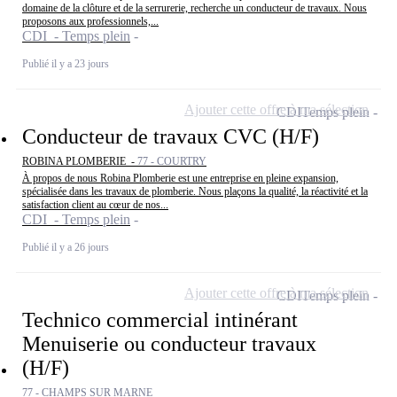
domaine de la clôture et de la serrurerie, recherche un conducteur de travaux. Nous
proposons aux professionnels,...
CDI - Temps plein
Publié il y a 23 jours
Ajouter cette offre à ma sélection
CDI
Temps plein
Conducteur de travaux CVC (H/F)
ROBINA PLOMBERIE -
77 - COURTRY
À propos de nous Robina Plomberie est une entreprise en pleine expansion,
spécialisée dans les travaux de plomberie. Nous plaçons la qualité, la réactivité et la
satisfaction client au cœur de nos...
CDI - Temps plein
Publié il y a 26 jours
Ajouter cette offre à ma sélection
CDI
Temps plein
Technico commercial intinérant
Menuiserie ou conducteur travaux
(H/F)
77 - CHAMPS SUR MARNE