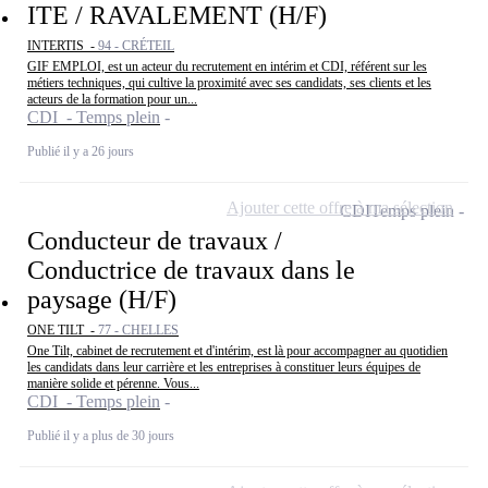
ITE / RAVALEMENT (H/F)
INTERTIS -
94 - CRÉTEIL
GIF EMPLOI, est un acteur du recrutement en intérim et CDI, référent sur les
métiers techniques, qui cultive la proximité avec ses candidats, ses clients et les
acteurs de la formation pour un...
CDI - Temps plein
Publié il y a 26 jours
Ajouter cette offre à ma sélection
CDI
Temps plein
Conducteur de travaux /
Conductrice de travaux dans le
paysage (H/F)
ONE TILT -
77 - CHELLES
One Tilt, cabinet de recrutement et d'intérim, est là pour accompagner au quotidien
les candidats dans leur carrière et les entreprises à constituer leurs équipes de
manière solide et pérenne. Vous...
CDI - Temps plein
Publié il y a plus de 30 jours