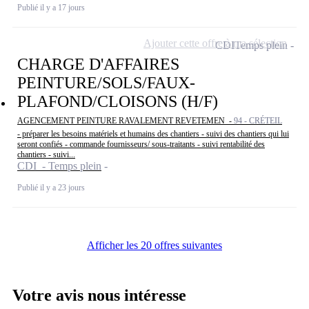
Publié il y a 17 jours
Ajouter cette offre à ma sélection
CDI
Temps plein
CHARGE D'AFFAIRES
PEINTURE/SOLS/FAUX-
PLAFOND/CLOISONS (H/F)
AGENCEMENT PEINTURE RAVALEMENT REVETEMEN -
94 - CRÉTEIL
- préparer les besoins matériels et humains des chantiers - suivi des chantiers qui lui
seront confiés - commande fournisseurs/ sous-traitants - suivi rentabilité des
chantiers - suivi...
CDI - Temps plein
Publié il y a 23 jours
Afficher les 20 offres suivantes
Votre avis nous intéresse