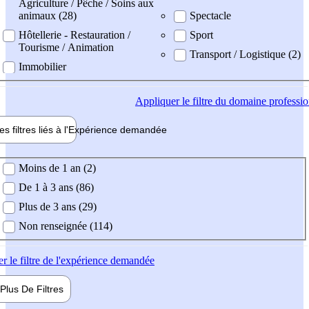
Agriculture / Pêche / Soins aux
animaux (28)
Spectacle
Hôtellerie - Restauration /
Sport
Tourisme / Animation
Transport / Logistique (2)
Immobilier
Appliquer
le filtre du domaine professi
es filtres liés à l'
Expérience
demandée
ience demandée
Moins de 1 an (2)
De 1 à 3 ans (86)
Plus de 3 ans (29)
Non renseignée (114)
er
le filtre de l'expérience demandée
Plus De
Filtres