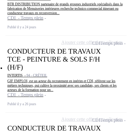
BTR DISTRIBUTION partenaire de grands groupes industriels spécialisés dans la
fabrication de Menuiseries intérieures recherche technico-commecial itinerant ou
conducteur travaux en reconversion...
CDI - Temps plein
Publié il y a 24 jours
Ajouter cette offre à ma sélection
CDI
Temps plein
CONDUCTEUR DE TRAVAUX
TCE - PEINTURE & SOLS F/H
(H/F)
INTERTIS -
94 - CRÉTEIL
GIF EMPLOI, est un acteur du recrutement en intérim et CDI, référent sur les
métiers techniques, qui cultive la proximité avec ses candidats, ses clients et les
acteurs de la formation pour un...
CDI - Temps plein
Publié il y a 26 jours
Ajouter cette offre à ma sélection
CDI
Temps plein
CONDUCTEUR DE TRAVAUX