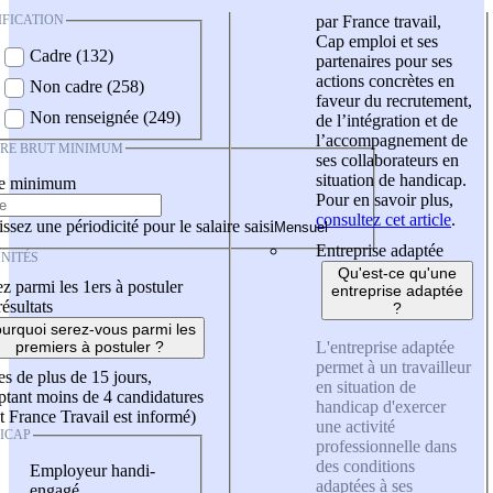
IFICATION
par France travail,
Cap emploi et ses
Cadre (132)
partenaires pour ses
actions concrètes en
Non cadre (258)
faveur du recrutement,
Non renseignée (249)
de l’intégration et de
l’accompagnement de
IRE BRUT MINIMUM
ses collaborateurs en
situation de handicap.
re minimum
Pour en savoir plus,
consultez cet article
.
ssez une périodicité pour le salaire saisi
Entreprise adaptée
NITÉS
Qu'est-ce qu'une
z parmi les 1ers à postuler
entreprise adaptée
résultats
?
urquoi serez-vous parmi les
L'entreprise adaptée
premiers à postuler ?
permet à un travailleur
es de plus de 15 jours,
en situation de
tant moins de 4 candidatures
handicap d'exercer
t France Travail est informé)
une activité
ICAP
professionnelle dans
des conditions
Employeur handi-
adaptées à ses
engagé