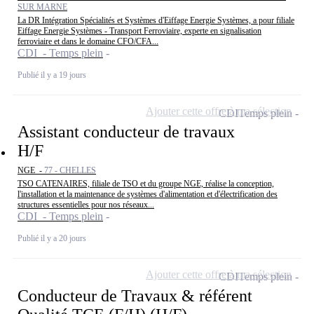
SUR MARNE
La DR Intégration Spécialités et Systèmes d'Eiffage Energie Systèmes, a pour filiale
Eiffage Energie Systèmes - Transport Ferroviaire, experte en signalisation
ferroviaire et dans le domaine CFO/CFA...
CDI - Temps plein
Publié il y a 19 jours
Ajouter cette offre à ma sélection
CDI
Temps plein
Assistant conducteur de travaux
H/F
NGE -
77 - CHELLES
TSO CATENAIRES, filiale de TSO et du groupe NGE, réalise la conception,
l'installation et la maintenance de systèmes d'alimentation et d'électrification des
structures essentielles pour nos réseaux...
CDI - Temps plein
Publié il y a 20 jours
Ajouter cette offre à ma sélection
CDI
Temps plein
Conducteur de Travaux & référent