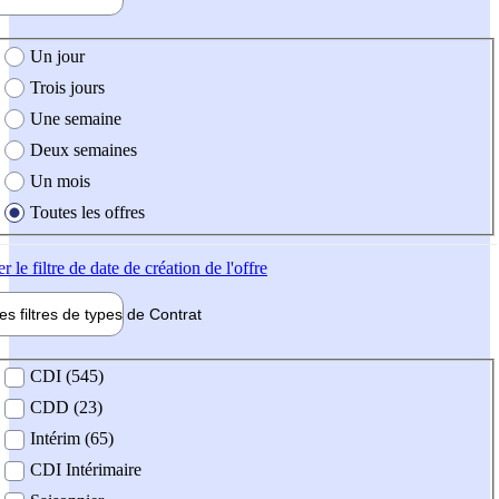
e création de l'offre
Un jour
Trois jours
Une semaine
Deux semaines
Un mois
Toutes les offres
er
le filtre de date de création de l'offre
les filtres de types de
Contrat
de contrat
CDI (545)
CDD (23)
Intérim (65)
CDI Intérimaire