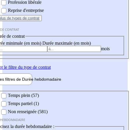
Profession libérale
Reprise d'entreprise
plus
de types de contrat
 DE CONTRAT
ée de contrat
ée minimale (en mois)
Durée maximale (en mois)
mois
er
le filtre du type de contrat
les filtres de
Durée hebdo
madaire
 hebdomadaire
Temps plein (57)
Temps partiel (1)
Non renseignée (581)
 HEBDOMADAIRE
cisez la durée hebdomadaire :