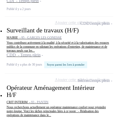
CDI - Temps plein
Publié il y a 2 jours
Ajouter cette offre à ma sélection
CDD
Temps plein
Surveillant de travaux (H/F)
MAIRIE -
95 - GARGES LES GONESSE
Vous contribuez activement à la qualité, à la sécurité et à la valorisation des espaces
publics de la commune en pilotant les opérations d'entretien, de maintenance et de
travaux neufs sur les...
CDD - Temps plein
Publié il y a plus de 30 jours
Soyez parmi les 1ers à postuler
Ajouter cette offre à ma sélection
Intérim
Temps plein
Opérateur Aménagement Intérieur
H/F
CRIT INTERIM -
93 - PANTIN
Nous recherchons actuellement un opérateur maintenance confort pour rejoindre
notre équipe. Voici les tâches principales liées à ce poste : - Réalisation des
opérations de maintenance dans le...