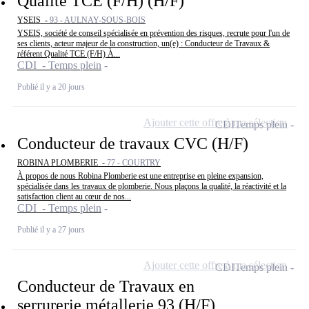
Qualité TCE (F/H) (H/F)
YSEIS -
93 - AULNAY-SOUS-BOIS
YSEIS, société de conseil spécialisée en prévention des risques, recrute pour l'un de
ses clients, acteur majeur de la construction, un(e) : Conducteur de Travaux &
référent Qualité TCE (F/H) À...
CDI - Temps plein
Publié il y a 20 jours
Ajouter cette offre à ma sélection
CDI
Temps plein
Conducteur de travaux CVC (H/F)
ROBINA PLOMBERIE -
77 - COURTRY
À propos de nous Robina Plomberie est une entreprise en pleine expansion,
spécialisée dans les travaux de plomberie. Nous plaçons la qualité, la réactivité et la
satisfaction client au cœur de nos...
CDI - Temps plein
Publié il y a 27 jours
Ajouter cette offre à ma sélection
CDI
Temps plein
Conducteur de Travaux en
serrurerie métallerie 93 (H/F)