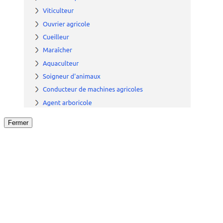
Fermer
Fermer
le détail de l'offre
/
Offre
sur
Offre précéden