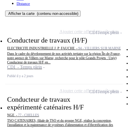
Distance
Afficher la carte
(contenu non-accessible)
Ajouter cette offre à ma sélection
CDI
Temps plein
Conducteur de travaux (H/F)
ELECTRICITE INDUSTRIELLE J. P. FAUCHE -
94 - VILLIERS SUR MARNE
Dans le cadre du développement de nos activités tertiaire sur la région Île-de-France,
notre agence de Villiers sur Marne, recherche pour le pôle Grands Projets : Un(e)
Conducteur de travaux H/F en...
CDI - Temps plein
Publié il y a 2 jours
Ajouter cette offre à ma sélection
CDI
Temps plein
Conducteur de travaux
expérimenté caténaires H/F
NGE -
77 - CHELLES
TSO CATENAIRES, filiale de TSO et du groupe NGE, réalise la conception,
l'installation et la maintenance de systèmes d'alimentation et d'électrification des