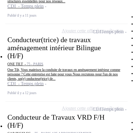
structures essentielles pour nos réseaux...
CDI - Temps plein
Publié il y a 11 jours
Ajouter cette offre à ma sélection
CDI
Temps plein
Conducteur(trice) de travaux
aménagement intérieur Bilingue
(H/F)
ONE TILT -
75 - PARIS
One Tilt, Vous maitrisez la conduite de travaux en aménagement intérieur comme
personne ? Cette entreprise est faite pour vous Nous recrutons pour l'un de nos
clients, un(e) onducteur(trice) de...
CDI - Temps plein
Publié il y a 12 jours
Ajouter cette offre à ma sélection
CDI
Temps plein
Conducteur de Travaux VRD F/H
(H/F)