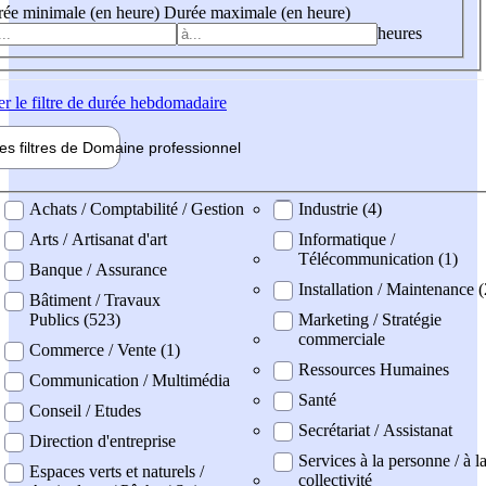
ée minimale (en heure)
Durée maximale (en heure)
heures
er
le filtre de durée hebdomadaire
les filtres de
Domaine pro
fessionnel
ne professionel
Achats / Comptabilité / Gestion
Industrie (4)
Arts / Artisanat d'art
Informatique /
Télécommunication (1)
Banque / Assurance
Installation / Maintenance 
Bâtiment / Travaux
Publics (523)
Marketing / Stratégie
commerciale
Commerce / Vente (1)
Ressources Humaines
Communication / Multimédia
Santé
Conseil / Etudes
Secrétariat / Assistanat
Direction d'entreprise
Services à la personne / à l
Espaces verts et naturels /
collectivité