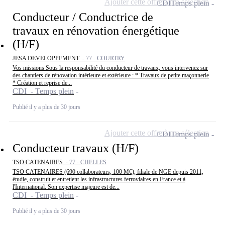
Ajouter cette offre à ma sélection
CDI
Temps plein
Conducteur / Conductrice de
travaux en rénovation énergétique
(H/F)
JESA DEVELOPPEMENT -
77 - COURTRY
Vos missions Sous la responsabilité du conducteur de travaux, vous intervenez sur
des chantiers de rénovation intérieure et extérieure : * Travaux de petite maçonnerie
* Création et reprise de...
CDI - Temps plein
Publié il y a plus de 30 jours
Ajouter cette offre à ma sélection
CDI
Temps plein
Conducteur travaux (H/F)
TSO CATENAIRES -
77 - CHELLES
TSO CATENAIRES (690 collaborateurs, 100 M€), filiale de NGE depuis 2011,
étudie, construit et entretient les infrastructures ferroviaires en France et à
l'International. Son expertise majeure est de...
CDI - Temps plein
Publié il y a plus de 30 jours