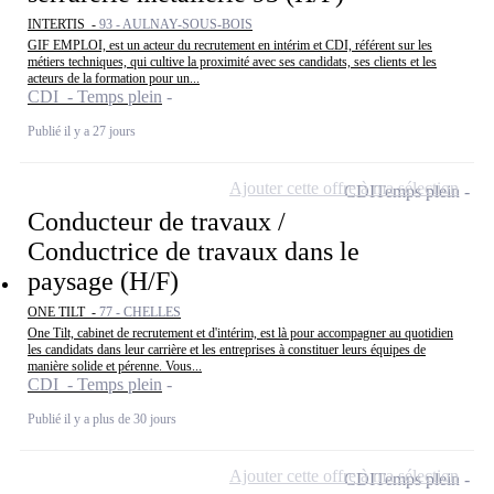
INTERTIS -
93 - AULNAY-SOUS-BOIS
GIF EMPLOI, est un acteur du recrutement en intérim et CDI, référent sur les
métiers techniques, qui cultive la proximité avec ses candidats, ses clients et les
acteurs de la formation pour un...
CDI - Temps plein
Publié il y a 27 jours
Ajouter cette offre à ma sélection
CDI
Temps plein
Conducteur de travaux /
Conductrice de travaux dans le
paysage (H/F)
ONE TILT -
77 - CHELLES
One Tilt, cabinet de recrutement et d'intérim, est là pour accompagner au quotidien
les candidats dans leur carrière et les entreprises à constituer leurs équipes de
manière solide et pérenne. Vous...
CDI - Temps plein
Publié il y a plus de 30 jours
Ajouter cette offre à ma sélection
CDI
Temps plein