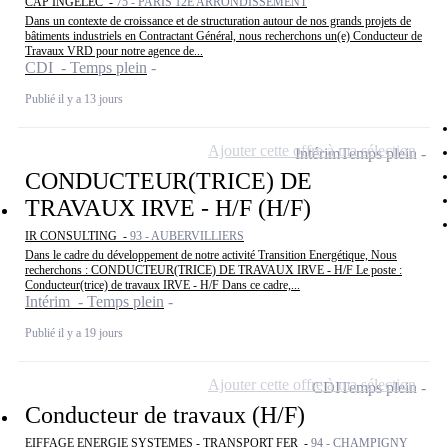
CAP INGELEC -
75 - PARIS 12E ARRONDISSEMENT
Dans un contexte de croissance et de structuration autour de nos grands projets de
bâtiments industriels en Contractant Général, nous recherchons un(e) Conducteur de
Travaux VRD pour notre agence de...
CDI - Temps plein
Publié il y a 13 jours
Ajouter cette offre à ma sélection
Intérim
Temps plein
CONDUCTEUR(TRICE) DE
TRAVAUX IRVE - H/F (H/F)
IR CONSULTING -
93 - AUBERVILLIERS
Dans le cadre du développement de notre activité Transition Energétique, Nous
recherchons : CONDUCTEUR(TRICE) DE TRAVAUX IRVE - H/F Le poste :
Conducteur(trice) de travaux IRVE - H/F Dans ce cadre,...
Intérim - Temps plein
Publié il y a 19 jours
Ajouter cette offre à ma sélection
CDI
Temps plein
Conducteur de travaux (H/F)
EIFFAGE ENERGIE SYSTEMES - TRANSPORT FER -
94 - CHAMPIGNY