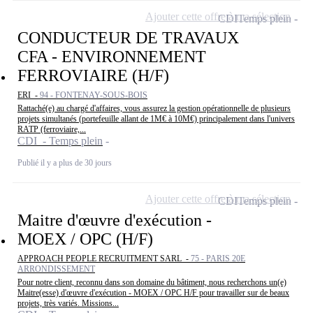
Ajouter cette offre à ma sélection
CDI
Temps plein
CONDUCTEUR DE TRAVAUX
CFA - ENVIRONNEMENT
FERROVIAIRE (H/F)
ERI -
94 - FONTENAY-SOUS-BOIS
Rattaché(e) au chargé d'affaires, vous assurez la gestion opérationnelle de plusieurs
projets simultanés (portefeuille allant de 1M€ à 10M€) principalement dans l'univers
RATP (ferroviaire,...
CDI - Temps plein
Publié il y a plus de 30 jours
Ajouter cette offre à ma sélection
CDI
Temps plein
Maitre d'œuvre d'exécution -
MOEX / OPC (H/F)
APPROACH PEOPLE RECRUITMENT SARL -
75 - PARIS 20E
ARRONDISSEMENT
Pour notre client, reconnu dans son domaine du bâtiment, nous recherchons un(e)
Maitre(esse) d'œuvre d'exécution - MOEX / OPC H/F pour travailler sur de beaux
projets, très variés. Missions...