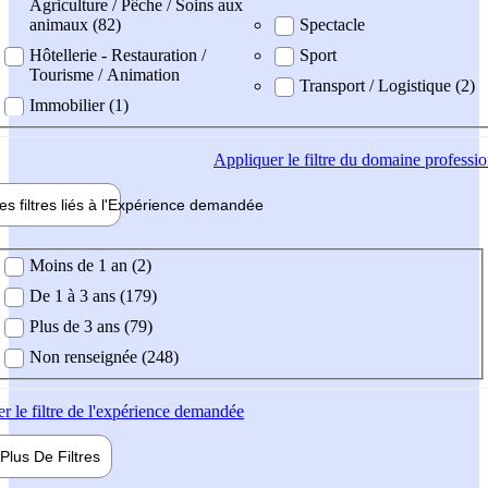
Agriculture / Pêche / Soins aux
animaux (82)
Spectacle
Hôtellerie - Restauration /
Sport
Tourisme / Animation
Transport / Logistique (2)
Immobilier (1)
Appliquer
le filtre du domaine professi
es filtres liés à l'
Expérience
demandée
ience demandée
Moins de 1 an (2)
De 1 à 3 ans (179)
Plus de 3 ans (79)
Non renseignée (248)
er
le filtre de l'expérience demandée
Plus De
Filtres