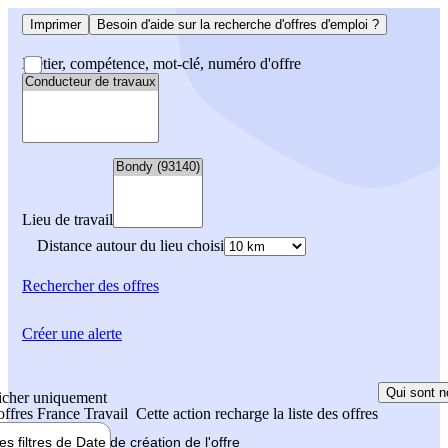
Imprimer
Besoin d'aide sur la recherche d'offres d'emploi ?
Métier, compétence, mot-clé, numéro d'offre
Lieu de travail
Distance autour du lieu choisi
Rechercher
des offres
Créer une alerte
Qui sont n
icher uniquement
 offres France Travail
Cette action recharge la liste des offres
les filtres de
Date de création
de l'offre