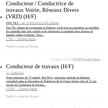
Conducteur / Conductrice de
travaux Voirie, Réseaux Divers
(VRD) (H/F)
ONE TILT -
94 - FONTENAY-SOUS-BOIS
One Tilt, cabinet de recrutement et d'intérim, est là pour accompagner au quotidien
les candidats dans leur carrière et les entreprises à constituer leurs équipes de
manière solide et pérenne. Vous...
CDI - Temps plein
Publié il y a plus de 30 jours
Ajouter cette offre à ma sélection
CDD
Temps plein
Conducteur de travaux (H/F)
77 - CHELLES
Notre entreprise de 15 salariés, Rev'Déco, entreprise générale du bâtiment
spécialisée dans la rénovation de l'habitat en Ile de France depuis plus de 25 ans,
recrute un Conducteur de travaux...
CDD - Temps plein
Publié il y a plus de 30 jours