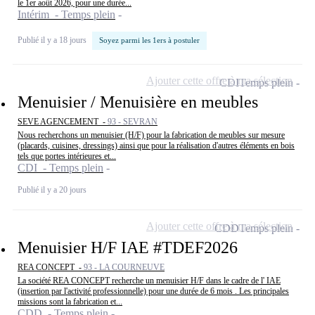
le 1er août 2026, pour une durée...
Intérim - Temps plein
Publié il y a 18 jours
Soyez parmi les 1ers à postuler
Ajouter cette offre à ma sélection
CDI
Temps plein
Menuisier / Menuisière en meubles
SEVE AGENCEMENT -
93 - SEVRAN
Nous recherchons un menuisier (H/F) pour la fabrication de meubles sur mesure
(placards, cuisines, dressings) ainsi que pour la réalisation d'autres éléments en bois
tels que portes intérieures et...
CDI - Temps plein
Publié il y a 20 jours
Ajouter cette offre à ma sélection
CDD
Temps plein
Menuisier H/F IAE #TDEF2026
REA CONCEPT -
93 - LA COURNEUVE
La société REA CONCEPT recherche un menuisier H/F dans le cadre de l' IAE
(insertion par l'activité professionnelle) pour une durée de 6 mois . Les principales
missions sont la fabrication et...
CDD - Temps plein