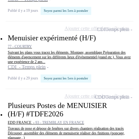
Publié il y a 19 jours
Soyez parmi les 1ers à postuler
Ajouter cette offre à ma sélection
CDI
Temps plein
Menuisier expérimenté (H/F)
77 - COURTRY
Suivant les plans vous tracez les éléments. Montage, assemblage Préparation des
éléments d'agencement sur les différents lieux d'événementiel (stand etc.). Vous avez
une expérience de 2 ans...
CDI - Temps plein
Publié il y a 29 jours
Soyez parmi les 1ers à postuler
Ajouter cette offre à ma sélection
CDD
Temps plein
Plusieurs Postes de MENUISIER
(H/F) #TDFE2026
EDD FRANCE -
93 - TREMBLAY EN FRANCE
Travaux de pose et dépose de fenêtres sur divers chantiers réalisation des tracés
Découper, assembler des éléments de menuiserie réaliser des finitions (ponçage,
plaquage...)