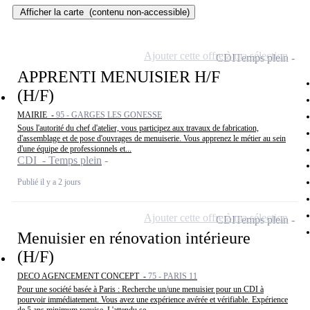
Afficher la carte
(contenu non-accessible)
Ajouter cette offre à ma sélection
CDI
Temps plein
APPRENTI MENUISIER H/F
(H/F)
MAIRIE -
95 - GARGES LES GONESSE
Sous l'autorité du chef d'atelier, vous participez aux travaux de fabrication,
d'assemblage et de pose d'ouvrages de menuiserie. Vous apprenez le métier au sein
d'une équipe de professionnels et...
CDI - Temps plein
Publié il y a 2 jours
Ajouter cette offre à ma sélection
CDI
Temps plein
Menuisier en rénovation intérieure
(H/F)
DECO AGENCEMENT CONCEPT -
75 - PARIS 11
Pour une société basée à Paris : Recherche un/une menuisier pour un CDI à
pourvoir immédiatement. Vous avez une expérience avérée et vérifiable. Expérience