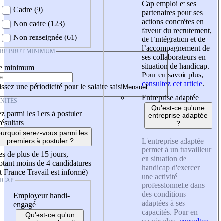
Cap emploi et ses
Cadre (9)
partenaires pour ses
actions concrètes en
Non cadre (123)
faveur du recrutement,
Non renseignée (61)
de l’intégration et de
l’accompagnement de
IRE BRUT MINIMUM
ses collaborateurs en
situation de handicap.
re minimum
Pour en savoir plus,
consultez cet article
.
ssez une périodicité pour le salaire saisi
Entreprise adaptée
NITÉS
Qu'est-ce qu'une
z parmi les 1ers à postuler
entreprise adaptée
résultats
?
urquoi serez-vous parmi les
L'entreprise adaptée
premiers à postuler ?
permet à un travailleur
es de plus de 15 jours,
en situation de
tant moins de 4 candidatures
handicap d'exercer
t France Travail est informé)
une activité
ICAP
professionnelle dans
des conditions
Employeur handi-
adaptées à ses
engagé
capacités. Pour en
Qu'est-ce qu'un
savoir plus,
consultez