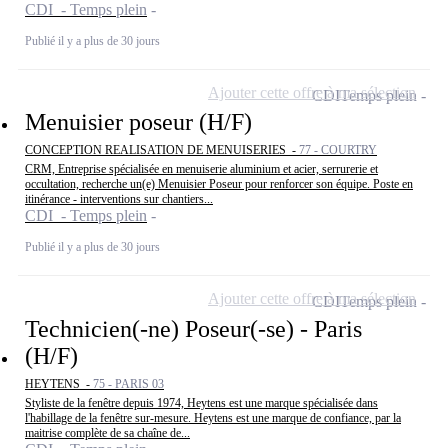
CDI - Temps plein
Publié il y a plus de 30 jours
Ajouter cette offre à ma sélection
CDI
Temps plein
Menuisier poseur (H/F)
CONCEPTION REALISATION DE MENUISERIES -
77 - COURTRY
CRM, Entreprise spécialisée en menuiserie aluminium et acier, serrurerie et
occultation, recherche un(e) Menuisier Poseur pour renforcer son équipe. Poste en
itinérance - interventions sur chantiers...
CDI - Temps plein
Publié il y a plus de 30 jours
Ajouter cette offre à ma sélection
CDI
Temps plein
Technicien(-ne) Poseur(-se) - Paris
(H/F)
HEYTENS -
75 - PARIS 03
Styliste de la fenêtre depuis 1974, Heytens est une marque spécialisée dans
l'habillage de la fenêtre sur-mesure. Heytens est une marque de confiance, par la
maitrise complète de sa chaîne de...