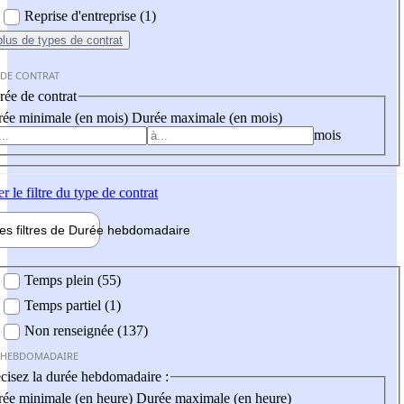
Reprise d'entreprise (1)
plus
de types de contrat
 DE CONTRAT
ée de contrat
ée minimale (en mois)
Durée maximale (en mois)
mois
er
le filtre du type de contrat
les filtres de
Durée hebdo
madaire
 hebdomadaire
Temps plein (55)
Temps partiel (1)
Non renseignée (137)
 HEBDOMADAIRE
cisez la durée hebdomadaire :
ée minimale (en heure)
Durée maximale (en heure)