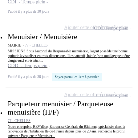
CDI - Temps plein
Publié il y a plus de 30 jours
Ajouter cette offre à ma sélection
CDD
Temps plein
Menuisier / Menuisière
MAIRIE -
77 - CHELLES
MISSIONS Sous l'autorité du Responsable menuiserie, l'agent possède une bonne
aptitude à visualiser en trois dimensions. Il est attentif, habile (son outillage peut être
dangereux) et résistant...
CDD - Temps plein
Publié il y a plus de 30 jours
Soyez parmi les 1ers à postuler
Ajouter cette offre à ma sélection
CDI
Temps plein
Parqueteur menuisier / Parqueteuse
menuisière (H/F)
77 - CHELLES
Notre entreprise, REV'déco, Entreprise Générale du Bâtiment, spécialisée dans la
rénovation de l'habitat en Ile-de-France depuis plus de 20 ans, recherche le profil
suivant : Parqueteur Menuisier...