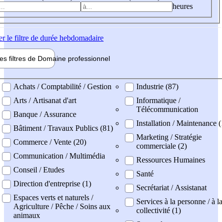
heures
er
le filtre de durée hebdomadaire
les filtres de
Domaine pro
fessionnel
ne professionel
Achats / Comptabilité / Gestion
Industrie (87)
Arts / Artisanat d'art
Informatique /
Télécommunication
Banque / Assurance
Installation / Maintenance (
Bâtiment / Travaux Publics (81)
Marketing / Stratégie
Commerce / Vente (20)
commerciale (2)
Communication / Multimédia
Ressources Humaines
Conseil / Etudes
Santé
Direction d'entreprise (1)
Secrétariat / Assistanat
Espaces verts et naturels /
Services à la personne / à l
Agriculture / Pêche / Soins aux
collectivité (1)
animaux