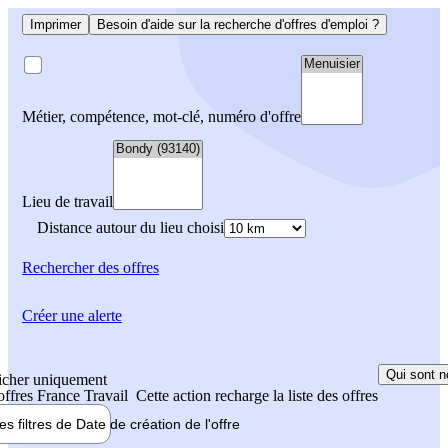
Imprimer
Besoin d'aide sur la recherche d'offres d'emploi ?
Métier, compétence, mot-clé, numéro d'offre
Lieu de travail
Distance autour du lieu choisi
Rechercher
des offres
Créer une alerte
Qui sont n
icher uniquement
 offres France Travail
Cette action recharge la liste des offres
les filtres de
Date de création
de l'offre