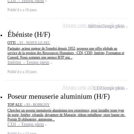
CDI - Temps plein
Publié il y a 10 jours
Ajouter cette offre à ma sélection
Intérim
Temps plein
Ébéniste (H/F)
OTTI -
93 - NOISY-LE-SEC
Partnaire, acteur majeur de l'emploi depuis 1952, propose une offre globale au
service de la gestion des Ressources Humaines : CDI, CDD, Intérim, Formation et
Conseil. Nous sommes une agence BTP qui...
Intérim - Temps plein
Publié il y a 10 jours
Ajouter cette offre à ma sélection
CDI
Temps plein
Poseur menuserie aluminium (H/F)
TOP ALU -
93 - BOBIGNY
Chercher un poseur menuiserie aluminium tres experience, pour installer toute type
de porte, fenêtre, véranda, devanture de Magasin, rideau métallique, store banne etc.
Permis B obligatoire, autonome...
CDI - Temps plein
Publié il y a 13 jours