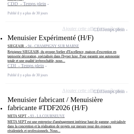
CDD - Temps plein
Publié il y a plus de 30 jours
Ajouter cette offre à ma sélection
CDI
Temps plein
Menuisier Expérimenté (H/F)
SIEGEAIR -
94 - CHAMPIGNY SUR MARNE
Rejoignez SIEGEAIR, du groupe Atelier d'Excellence, maison d'exception en
tapisserie décoration, spécialisée dans l'hyper luxe. Pour garantir une autonomie
totale et une qualité irréprochable, nous...
CDI - Temps plein
Publié il y a plus de 30 jours
Ajouter cette offre à ma sélection
CDI
Temps plein
Menuisier fabricant / Menuisière
fabricante #TDF2026 (H/F)
META SEPT -
93 - LA COURNEUVE
META SEPT est une entreprise d'aménagement intérieur haut de gamme, spécialisée
dans la conception et la réalisation de projets sur mesure pour des espaces
résidentiels et professionnels. Nous...