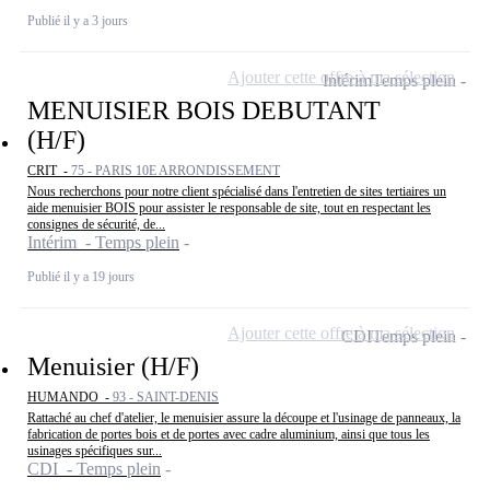
Publié il y a 3 jours
Ajouter cette offre à ma sélection
Intérim
Temps plein
MENUISIER BOIS DEBUTANT
(H/F)
CRIT -
75 - PARIS 10E ARRONDISSEMENT
Nous recherchons pour notre client spécialisé dans l'entretien de sites tertiaires un
aide menuisier BOIS pour assister le responsable de site, tout en respectant les
consignes de sécurité, de...
Intérim - Temps plein
Publié il y a 19 jours
Ajouter cette offre à ma sélection
CDI
Temps plein
Menuisier (H/F)
HUMANDO -
93 - SAINT-DENIS
Rattaché au chef d'atelier, le menuisier assure la découpe et l'usinage de panneaux, la
fabrication de portes bois et de portes avec cadre aluminium, ainsi que tous les
usinages spécifiques sur...
CDI - Temps plein