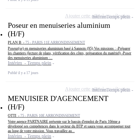
Ajouter cette offre à ma sélection
Intérim
Temps plein
Poseur en menuiseries aluminium
(H/F)
PLAN B -
75 - PARIS 11E ARRONDISSEMENT
Poseur(se) en menuiseries aluminium basé à Sannois (95) Vos missions : -Préparer
les chantiers (lecture de plans, vérification des côtes, préparation du matériel) -Poser
des menuiseries aluminium :...
Intérim - Temps plein
Publié il y a 17 jours
Ajouter cette offre à ma sélection
Intérim
Temps plein
MENUISIER D'AGENCEMENT
(H/F)
OTTI -
75 - PARIS 10E ARRONDISSEMENT
Votre agence PARTNAIRE présente sur le bassin d'emploi de Paris 10ème a
développé ses compétences dans le secteur du BTP et saura vous accompagner tout
au long de votre mission. Vous travaillez au...
Intérim - Temps plein