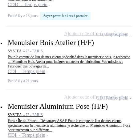
CDD - Temps plein
Publié il y a 18 jours
Soyez parmi les 1ers à postuler
Ajouter cette offre à ma sélection
CDI
Temps plein
Menuisier Bois Atelier (H/F)
SYSTEA -
75 - PARIS
Pour le compte de l'un de mes clients spécialisé dans la menuiserie bois, je recherche
un Menuisier Bois Atelier pour intégrer un atelier de fabrication. Vos missions :
Fabriquer des ouvrages de...
CDI - Temps plein
Publié il y a 21 jours
Ajouter cette offre à ma sélection
CDI
Temps plein
Menuisier Aluminium Pose (H/F)
SYSTEA -
75 - PARIS
Paris / Île-de-France - Démarrage ASAP Pour le compte de l'un de mes clients
spécialisé dans la menuiserie aluminium, je recherche un Menuisier Aluminium Pose
pour intervenir sur différents...
CDI - Temps plein