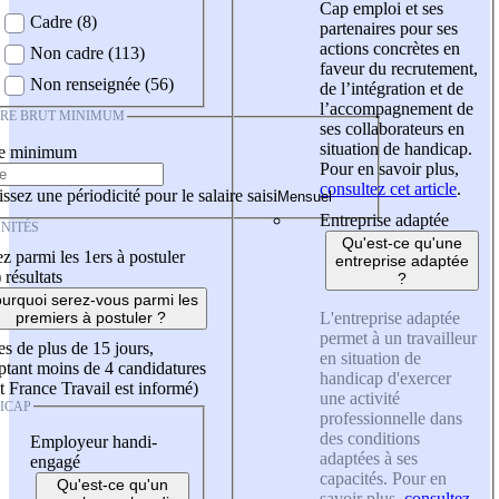
Cap emploi et ses
Cadre (8)
partenaires pour ses
actions concrètes en
Non cadre (113)
faveur du recrutement,
Non renseignée (56)
de l’intégration et de
l’accompagnement de
IRE BRUT MINIMUM
ses collaborateurs en
situation de handicap.
re minimum
Pour en savoir plus,
consultez cet article
.
ssez une périodicité pour le salaire saisi
Entreprise adaptée
NITÉS
Qu'est-ce qu'une
z parmi les 1ers à postuler
entreprise adaptée
)
résultats
?
urquoi serez-vous parmi les
L'entreprise adaptée
premiers à postuler ?
permet à un travailleur
es de plus de 15 jours,
en situation de
tant moins de 4 candidatures
handicap d'exercer
t France Travail est informé)
une activité
ICAP
professionnelle dans
des conditions
Employeur handi-
adaptées à ses
engagé
capacités. Pour en
Qu'est-ce qu'un
savoir plus,
consultez