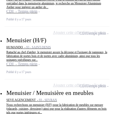
spécialisé dans la menuiserie aluminium, je recherche un Menuisier Aluminium
Atelier pour intégrer un atelier de...
CDI - Temps plein
Publié il y a 17 jours
Ajouter cette offre à ma sélection
CDI
Temps plein
Menuisier (H/F)
HUMANDO -
93 - SAINT-DENIS
Rattaché au chef d'atelier, le menuisier assure la découpe et l'usinage de panneaux, la
fabrication de portes bois et de portes avec cadre aluminium, ainsi que tous les
usinages spécifiques sur...
CDI - Temps plein
Publié il y a 17 jours
Ajouter cette offre à ma sélection
CDI
Temps plein
Menuisier / Menuisière en meubles
SEVE AGENCEMENT -
93 - SEVRAN
Nous recherchons un menuisier (H/F) pour la fabrication de meubles sur mesure
(placards, cuisines, dressings) ainsi que pour la réalisation d'autres éléments en bois
tels que portes intérieures et...