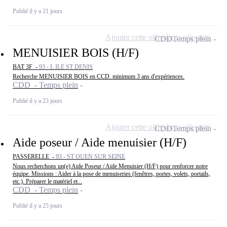
Publié il y a 21 jours
Ajouter cette offre à ma sélection
CDD
Temps plein
MENUISIER BOIS (H/F)
BAT 3F -
93 - L ILE ST DENIS
Recherche MENUISIER BOIS en CCD. minimum 3 ans d'expériences.
CDD - Temps plein
Publié il y a 23 jours
Ajouter cette offre à ma sélection
CDD
Temps plein
Aide poseur / Aide menuisier (H/F)
PASSERELLE -
93 - ST OUEN SUR SEINE
Nous recherchons un(e) Aide Poseur / Aide Menuisier (H/F) pour renforcer notre
équipe. Missions : Aider à la pose de menuiseries (fenêtres, portes, volets, portails,
etc.). Préparer le matériel et...
CDD - Temps plein
Publié il y a 25 jours