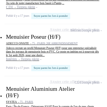
Au sein de notre manufacture bois basée à Pantin,...
CDI - Temps plein
Publié il y a 17 jours
Soyez parmi les 1ers à postuler
Ajouter cette offre à ma sélection
Intérim
Temps plein
Menuisier Poseur (H/F)
ADECCO ONSITE -
75 - PARIS 20E ARRONDISSEMENT
Adecco recrute un profil Menuisier Poseur (H/F) pour une entreprise spécialisée
dans les travaux de menuiserie bois et PVC. Ce poste en intérim est à pourvoir dès
le 1er août 2026, pour une durée...
Intérim - Temps plein
Publié il y a 17 jours
Soyez parmi les 1ers à postuler
Ajouter cette offre à ma sélection
CDI
Temps plein
Menuisier Aluminium Atelier
(H/F)
SYSTEA -
75 - PARIS
Paris / Île-de-France - Démarrage ASAP Pour le compte de l'un de mes clients