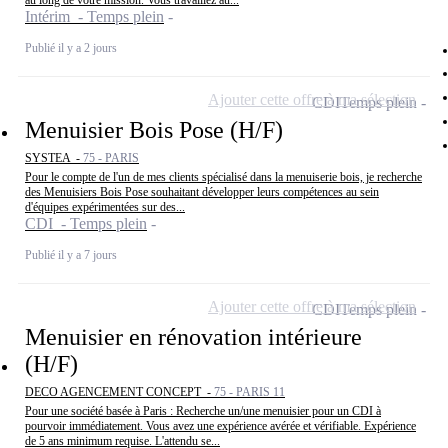
au long de votre mission. Vous travaillez au...
Intérim - Temps plein
Publié il y a 2 jours
Ajouter cette offre à ma sélection
CDI
Temps plein
Menuisier Bois Pose (H/F)
SYSTEA -
75 - PARIS
Pour le compte de l'un de mes clients spécialisé dans la menuiserie bois, je recherche
des Menuisiers Bois Pose souhaitant développer leurs compétences au sein
d'équipes expérimentées sur des...
CDI - Temps plein
Publié il y a 7 jours
Ajouter cette offre à ma sélection
CDI
Temps plein
Menuisier en rénovation intérieure
(H/F)
DECO AGENCEMENT CONCEPT -
75 - PARIS 11
Pour une société basée à Paris : Recherche un/une menuisier pour un CDI à
pourvoir immédiatement. Vous avez une expérience avérée et vérifiable. Expérience
de 5 ans minimum requise. L'attendu se...