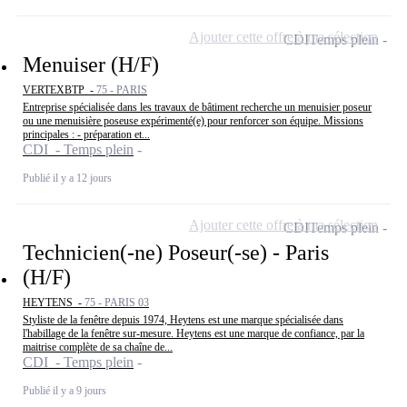
Ajouter cette offre à ma sélection
CDI
Temps plein
Menuiser (H/F)
VERTEXBTP -
75 - PARIS
Entreprise spécialisée dans les travaux de bâtiment recherche un menuisier poseur
ou une menuisière poseuse expérimenté(e) pour renforcer son équipe. Missions
principales : - préparation et...
CDI - Temps plein
Publié il y a 12 jours
Ajouter cette offre à ma sélection
CDI
Temps plein
Technicien(-ne) Poseur(-se) - Paris
(H/F)
HEYTENS -
75 - PARIS 03
Styliste de la fenêtre depuis 1974, Heytens est une marque spécialisée dans
l'habillage de la fenêtre sur-mesure. Heytens est une marque de confiance, par la
maitrise complète de sa chaîne de...
CDI - Temps plein
Publié il y a 9 jours