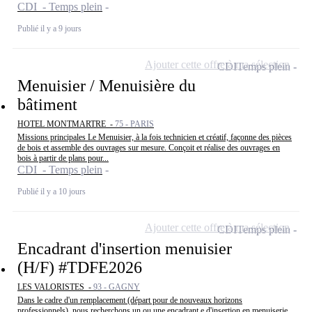
CDI - Temps plein
Publié il y a 9 jours
Ajouter cette offre à ma sélection
CDI
Temps plein
Menuisier / Menuisière du
bâtiment
HOTEL MONTMARTRE -
75 - PARIS
Missions principales Le Menuisier, à la fois technicien et créatif, façonne des pièces
de bois et assemble des ouvrages sur mesure. Conçoit et réalise des ouvrages en
bois à partir de plans pour...
CDI - Temps plein
Publié il y a 10 jours
Ajouter cette offre à ma sélection
CDI
Temps plein
Encadrant d'insertion menuisier
(H/F) #TDFE2026
LES VALORISTES -
93 - GAGNY
Dans le cadre d'un remplacement (départ pour de nouveaux horizons
professionnels), nous recherchons un ou une encadrant.e d'insertion en menuiserie.