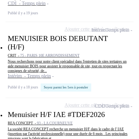
CDI - Temps plein
Publié il y a 19 jours
Ajouter cette offre à ma sélection
Intérim
Temps plein
MENUISIER BOIS DEBUTANT
(H/F)
CRIT -
75 - PARIS 10E ARRONDISSEMENT
Nous recherchons pour notre client spécialisé dans l'entretien de sites tertiaires un
aide menuisier BOIS pour assister le responsable de site, tout en respectant les
consignes de sécurité, de...
Intérim - Temps plein
Publié il y a 18 jours
Soyez parmi les 1ers à postuler
Ajouter cette offre à ma sélection
CDD
Temps plein
Menuisier H/F IAE #TDEF2026
REA CONCEPT -
93 - LA COURNEUVE
La société REA CONCEPT recherche un menuisier H/F dans le cadre de l' IAE
(insertion par l'activité professionnelle) pour une durée de 6 mois . Les principales
missions sont la fabrication et...