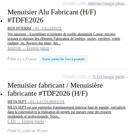
Ajouter cette offre à ma sélection
Intérim
Temps plein
Menuisier Alu Fabricant (H/F)
#TDFE2026
BOX INTERIM -
93 - VILLEPINTE
Vos missions : Assemblage et montage de profils aluminium Coupe, perçage,
usinage et ajustage des éléments Fabrication de fenêtres, portes, verrières, volets
roulants, etc. Respect des plans, des...
Intérim - Temps plein
Publié il y a 23 jours
Soyez parmi les 1ers à postuler
Ajouter cette offre à ma sélection
CDI
Temps plein
Menuisier fabricant / Menuisière
fabricante #TDF2026 (H/F)
META SEPT -
93 - LA COURNEUVE
META SEPT est une entreprise d'aménagement intérieur haut de gamme, spécialisée
dans la conception et la réalisation de projets sur mesure pour des espaces
résidentiels et professionnels. Nous...
CDI - Temps plein
Publié il y a plus de 30 jours