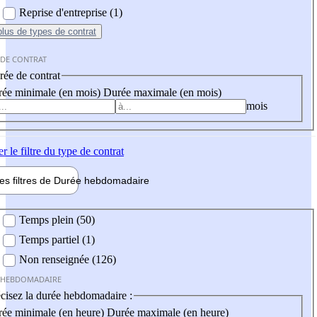
Reprise d'entreprise (1)
plus
de types de contrat
 DE CONTRAT
ée de contrat
ée minimale (en mois)
Durée maximale (en mois)
mois
er
le filtre du type de contrat
les filtres de
Durée hebdo
madaire
 hebdomadaire
Temps plein (50)
Temps partiel (1)
Non renseignée (126)
 HEBDOMADAIRE
cisez la durée hebdomadaire :
ée minimale (en heure)
Durée maximale (en heure)