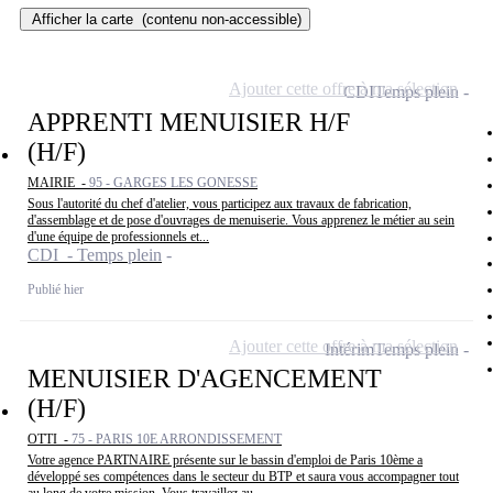
Afficher la carte
(contenu non-accessible)
Ajouter cette offre à ma sélection
CDI
Temps plein
APPRENTI MENUISIER H/F
(H/F)
MAIRIE -
95 - GARGES LES GONESSE
Sous l'autorité du chef d'atelier, vous participez aux travaux de fabrication,
d'assemblage et de pose d'ouvrages de menuiserie. Vous apprenez le métier au sein
d'une équipe de professionnels et...
CDI - Temps plein
Publié hier
Ajouter cette offre à ma sélection
Intérim
Temps plein
MENUISIER D'AGENCEMENT
(H/F)
OTTI -
75 - PARIS 10E ARRONDISSEMENT
Votre agence PARTNAIRE présente sur le bassin d'emploi de Paris 10ème a
développé ses compétences dans le secteur du BTP et saura vous accompagner tout