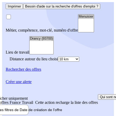
Imprimer
Besoin d'aide sur la recherche d'offres d'emploi ?
Métier, compétence, mot-clé, numéro d'offre
Lieu de travail
Distance autour du lieu choisi
Rechercher
des offres
Créer une alerte
Qui sont n
icher uniquement
 offres France Travail
Cette action recharge la liste des offres
les filtres de
Date de création
de l'offre