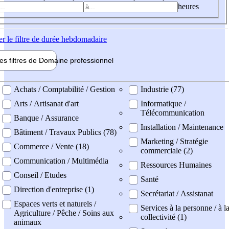
heures
er
le filtre de durée hebdomadaire
les filtres de
Domaine pro
fessionnel
ne professionel
Achats / Comptabilité / Gestion
Industrie (77)
Arts / Artisanat d'art
Informatique /
Télécommunication
Banque / Assurance
Installation / Maintenance
Bâtiment / Travaux Publics (78)
Marketing / Stratégie
Commerce / Vente (18)
commerciale (2)
Communication / Multimédia
Ressources Humaines
Conseil / Etudes
Santé
Direction d'entreprise (1)
Secrétariat / Assistanat
Espaces verts et naturels /
Services à la personne / à l
Agriculture / Pêche / Soins aux
collectivité (1)
animaux