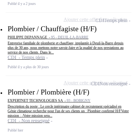
Publié il y a 2 jours
Ajouter cette offre à ma sélection
CDI
Temps plein
Plombier / Chauffagiste (H/F)
PHILIPPE DEPANNAGE -
95 - DEUIL-LA-BARRE
Entreprise familiale de plomberie et chauffage, implantée à Deuil-la-Barre depuis
plus de 30 ans, nous mettons notre savoir-faire et la qualité de nos prestations au
service de nos clients. Dans le...
CDI - Temps plein
Publié il y a plus de 30 jours
Ajouter cette offre à ma sélection
CDI
Non renseigné
Plombier / Plombière (H/F)
EXPERTNET TECHNOLOGIES SA -
93 - BOBIGNY
Description du poste : Le cercle intérimaire cabinet de recrutement spécialisé en
Génie climatique recherche pour l'un de ses clients un : Plombier confirmé H/FVotre
mission : -Votre mission sera...
CDI - Non renseigné
Publié hier