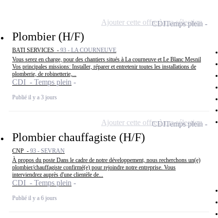
Ajouter cette offre à ma sélection
CDI
Temps plein
Plombier (H/F)
BATI SERVICES -
93 - LA COURNEUVE
Vous serez en charge, pour des chantiers situés à La courneuve et Le Blanc Mesnil
Vos principales missions: Installer, réparer et entretenir toutes les installations de
plomberie, de robinetterie,...
CDI - Temps plein
Publié il y a 3 jours
Ajouter cette offre à ma sélection
CDI
Temps plein
Plombier chauffagiste (H/F)
CNP -
93 - SEVRAN
À propos du poste Dans le cadre de notre développement, nous recherchons un(e)
plombier/chauffagiste confirmé(e) pour rejoindre notre entreprise. Vous
interviendrez auprès d'une clientèle de...
CDI - Temps plein
Publié il y a 6 jours