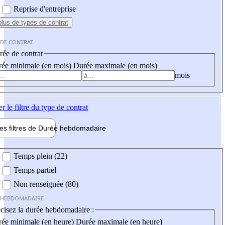
Reprise d'entreprise
plus
de types de contrat
 DE CONTRAT
ée de contrat
ée minimale (en mois)
Durée maximale (en mois)
mois
er
le filtre du type de contrat
les filtres de
Durée hebdo
madaire
 hebdomadaire
Temps plein (22)
Temps partiel
Non renseignée (80)
 HEBDOMADAIRE
cisez la durée hebdomadaire :
ée minimale (en heure)
Durée maximale (en heure)