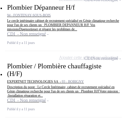
Plombier Dépanneur H/f
94 - FONTENAY-SOUS-BOIS
Le cercle intérimaire cabinet de recrutement spécialisé en Génie climatique recherche
pour l'un de ses clients un : PLOMBIER DEPANNEUR H/F Vos
missionsDiagnostiquer et réparer les problèmes de...
CDI - Non renseigné
Publié il y a 11 jours
Ajouter cette offre à ma sélection
CDI
Non renseigné
Plombier / Plombière chauffagiste
(H/F)
EXPERTNET TECHNOLOGIES SA -
93 - BOBIGNY
Description du poste : Le Cercle Intérimaire, cabinet de recrutement spécialisé en
Génie climatique recherche pour l'un de ses clients un : Plombier H/FVotre mission :
-Installation réparation et...
CDI - Non renseigné
Publié il y a 11 jours