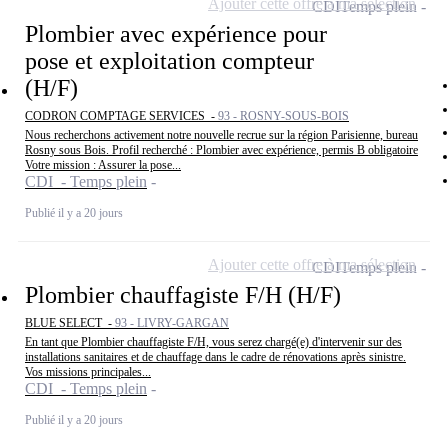
Ajouter cette offre à ma sélection
CDI
Temps plein
Plombier avec expérience pour
pose et exploitation compteur
(H/F)
CODRON COMPTAGE SERVICES -
93 - ROSNY-SOUS-BOIS
Nous recherchons activement notre nouvelle recrue sur la région Parisienne, bureau
Rosny sous Bois. Profil recherché : Plombier avec expérience, permis B obligatoire
Votre mission : Assurer la pose...
CDI - Temps plein
Publié il y a 20 jours
Ajouter cette offre à ma sélection
CDI
Temps plein
Plombier chauffagiste F/H (H/F)
BLUE SELECT -
93 - LIVRY-GARGAN
En tant que Plombier chauffagiste F/H, vous serez chargé(e) d'intervenir sur des
installations sanitaires et de chauffage dans le cadre de rénovations après sinistre.
Vos missions principales...
CDI - Temps plein
Publié il y a 20 jours