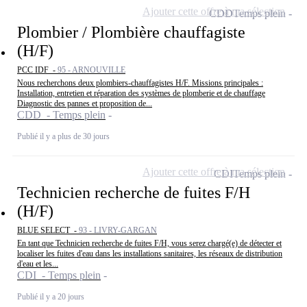
Ajouter cette offre à ma sélection
CDD
Temps plein
Plombier / Plombière chauffagiste
(H/F)
PCC IDF -
95 - ARNOUVILLE
Nous recherchons deux plombiers-chauffagistes H/F. Missions principales :
Installation, entretien et réparation des systèmes de plomberie et de chauffage
Diagnostic des pannes et proposition de...
CDD - Temps plein
Publié il y a plus de 30 jours
Ajouter cette offre à ma sélection
CDI
Temps plein
Technicien recherche de fuites F/H
(H/F)
BLUE SELECT -
93 - LIVRY-GARGAN
En tant que Technicien recherche de fuites F/H, vous serez chargé(e) de détecter et
localiser les fuites d'eau dans les installations sanitaires, les réseaux de distribution
d'eau et les...
CDI - Temps plein
Publié il y a 20 jours