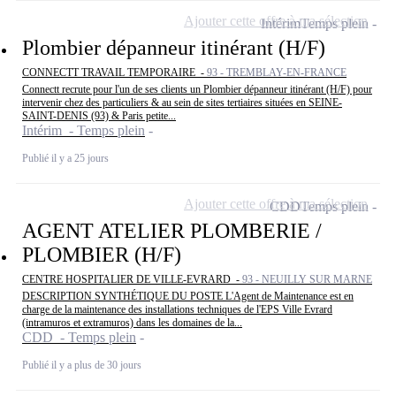
Ajouter cette offre à ma sélection
Intérim
Temps plein
Plombier dépanneur itinérant (H/F)
CONNECTT TRAVAIL TEMPORAIRE -
93 - TREMBLAY-EN-FRANCE
Connectt recrute pour l'un de ses clients un Plombier dépanneur itinérant (H/F) pour
intervenir chez des particuliers & au sein de sites tertiaires situées en SEINE-
SAINT-DENIS (93) & Paris petite...
Intérim - Temps plein
Publié il y a 25 jours
Ajouter cette offre à ma sélection
CDD
Temps plein
AGENT ATELIER PLOMBERIE /
PLOMBIER (H/F)
CENTRE HOSPITALIER DE VILLE-EVRARD -
93 - NEUILLY SUR MARNE
DESCRIPTION SYNTHÉTIQUE DU POSTE L'Agent de Maintenance est en
charge de la maintenance des installations techniques de l'EPS Ville Evrard
(intramuros et extramuros) dans les domaines de la...
CDD - Temps plein
Publié il y a plus de 30 jours