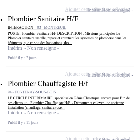
Ajouter cette offre à ma sélection
Intérim
Non renseigné
Plombier Sanitaire H/F
INTERACTION -
93 - MONTREUIL
POSTE : Plombier Sanitaire H/F DESCRIPTION : Missions principales Le
Plombier sanitaire installe, répare et entretient les systèmes de plomberie dans les
bâtiments, que ce soit des habitations, des...
Intérim - Non renseigné
Publié il y a 7 jours
Ajouter cette offre à ma sélection
Intérim
Non renseigné
Plombier Chauffagiste H/f
94 - FONTENAY-SOUS-BOIS
LE CERCLE INTERIMAIRE, spécialisé en Génie Climatique, recrute pour l'un de
ses clients un : Plombier Chauffagiste H/F. - Démonter et enlever une ancienne
installation (chauffage, sanitairePoser...
Intérim - Non renseigné
Publié il y a 11 jours
Ajouter cette offre à ma sélection
CDI
Non renseigné