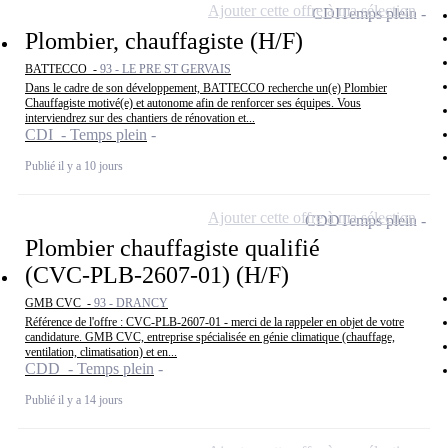
Ajouter cette offre à ma sélection
CDI
Temps plein
Plombier, chauffagiste (H/F)
BATTECCO -
93 - LE PRE ST GERVAIS
Dans le cadre de son développement, BATTECCO recherche un(e) Plombier
Chauffagiste motivé(e) et autonome afin de renforcer ses équipes. Vous
interviendrez sur des chantiers de rénovation et...
CDI - Temps plein
Publié il y a 10 jours
Ajouter cette offre à ma sélection
CDD
Temps plein
Plombier chauffagiste qualifié
(CVC-PLB-2607-01) (H/F)
GMB CVC -
93 - DRANCY
Référence de l'offre : CVC-PLB-2607-01 - merci de la rappeler en objet de votre
candidature. GMB CVC, entreprise spécialisée en génie climatique (chauffage,
ventilation, climatisation) et en...
CDD - Temps plein
Publié il y a 14 jours