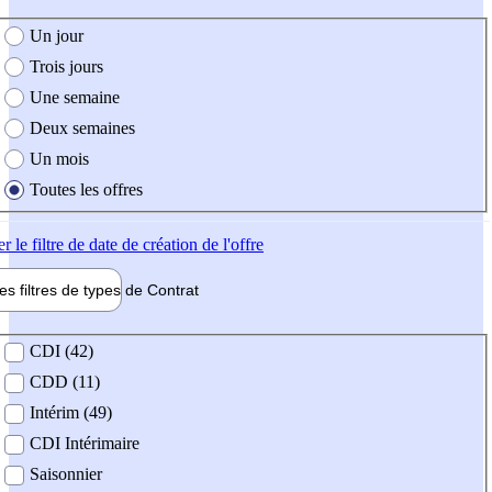
e création de l'offre
Un jour
Trois jours
Une semaine
Deux semaines
Un mois
Toutes les offres
er
le filtre de date de création de l'offre
les filtres de types de
Contrat
de contrat
CDI (42)
CDD (11)
Intérim (49)
CDI Intérimaire
Saisonnier