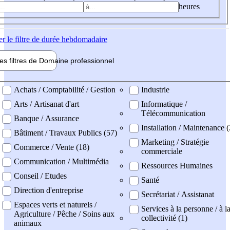
heures
er
le filtre de durée hebdomadaire
les filtres de
Domaine pro
fessionnel
ne professionel
Achats / Comptabilité / Gestion
Industrie
Arts / Artisanat d'art
Informatique /
Télécommunication
Banque / Assurance
Installation / Maintenance 
Bâtiment / Travaux Publics (57)
Marketing / Stratégie
Commerce / Vente (18)
commerciale
Communication / Multimédia
Ressources Humaines
Conseil / Etudes
Santé
Direction d'entreprise
Secrétariat / Assistanat
Espaces verts et naturels /
Services à la personne / à l
Agriculture / Pêche / Soins aux
collectivité (1)
animaux