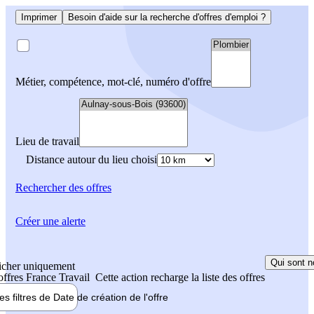
Imprimer
Besoin d'aide sur la recherche d'offres d'emploi ?
Métier, compétence, mot-clé, numéro d'offre
Lieu de travail
Distance autour du lieu choisi
Rechercher
des offres
Créer une alerte
Qui sont n
icher uniquement
 offres France Travail
Cette action recharge la liste des offres
les filtres de
Date de création
de l'offre