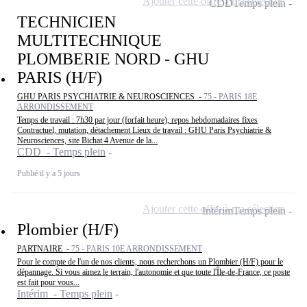
Ajouter cette offre à ma sélection
CDD
Temps plein
TECHNICIEN
MULTITECHNIQUE
PLOMBERIE NORD - GHU
PARIS (H/F)
GHU PARIS PSYCHIATRIE & NEUROSCIENCES -
75 - PARIS 18E
ARRONDISSEMENT
Temps de travail : 7h30 par jour (forfait heure), repos hebdomadaires fixes
Contractuel, mutation, détachement Lieux de travail : GHU Paris Psychiatrie &
Neurosciences, site Bichat 4 Avenue de la...
CDD - Temps plein
Publié il y a 5 jours
Ajouter cette offre à ma sélection
Intérim
Temps plein
Plombier (H/F)
PARTNAIRE -
75 - PARIS 10E ARRONDISSEMENT
Pour le compte de l'un de nos clients, nous recherchons un Plombier (H/F) pour le
dépannage. Si vous aimez le terrain, l'autonomie et que toute l'Île-de-France, ce poste
est fait pour vous...
Intérim - Temps plein