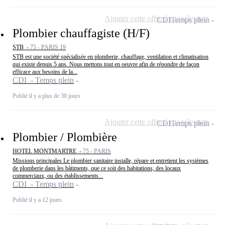
Ajouter cette offre à ma sélection
CDI
Temps plein
Plombier chauffagiste (H/F)
STB -
75 - PARIS 19
STB est une société spécialisée en plomberie, chauffage, ventilation et climatisation
qui existe depuis 5 ans. Nous mettons tout en oeuvre afin de répondre de façon
efficace aux besoins de la...
CDI - Temps plein
Publié il y a plus de 30 jours
Ajouter cette offre à ma sélection
CDI
Temps plein
Plombier / Plombière
HOTEL MONTMARTRE -
75 - PARIS
Missions principales Le plombier sanitaire installe, répare et entretient les systèmes
de plomberie dans les bâtiments, que ce soit des habitations, des locaux
commerciaux, ou des établissements...
CDI - Temps plein
Publié il y a 12 jours