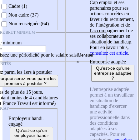
Cap emploi et ses
Cadre (1)
partenaires pour ses
actions concrètes en
Non cadre (37)
faveur du recrutement,
Non renseignée (64)
de l’intégration et de
l’accompagnement de
IRE BRUT MINIMUM
ses collaborateurs en
situation de handicap.
re minimum
Pour en savoir plus,
consultez cet article
.
ssez une périodicité pour le salaire saisi
Entreprise adaptée
NITÉS
Qu'est-ce qu'une
z parmi les 1ers à postuler
entreprise adaptée
?
urquoi serez-vous parmi les
premiers à postuler ?
L'entreprise adaptée
es de plus de 15 jours,
permet à un travailleur
tant moins de 4 candidatures
en situation de
t France Travail est informé)
handicap d'exercer
ICAP
une activité
professionnelle dans
Employeur handi-
des conditions
engagé
adaptées à ses
Qu'est-ce qu'un
capacités. Pour en
employeur handi-
savoir plus,
consultez