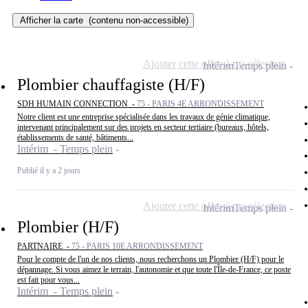
Afficher la carte
(contenu non-accessible)
Ajouter cette offre à ma sélection
Intérim
Temps plein
Plombier chauffagiste (H/F)
SDH HUMAIN CONNECTION -
75 - PARIS 4E ARRONDISSEMENT
Notre client est une entreprise spécialisée dans les travaux de génie climatique,
intervenant principalement sur des projets en secteur tertiaire (bureaux, hôtels,
établissements de santé, bâtiments...
Intérim - Temps plein
Publié il y a 2 jours
Ajouter cette offre à ma sélection
Intérim
Temps plein
Plombier (H/F)
PARTNAIRE -
75 - PARIS 10E ARRONDISSEMENT
Pour le compte de l'un de nos clients, nous recherchons un Plombier (H/F) pour le
dépannage. Si vous aimez le terrain, l'autonomie et que toute l'Île-de-France, ce poste
est fait pour vous...
Intérim - Temps plein