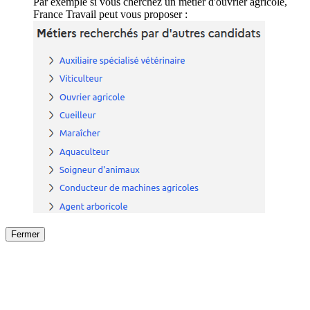
Par exemple si vous cherchez un métier d'ouvrier agricole,
France Travail peut vous proposer :
Fermer
Fermer
le détail de l'offre
/
Offre
sur