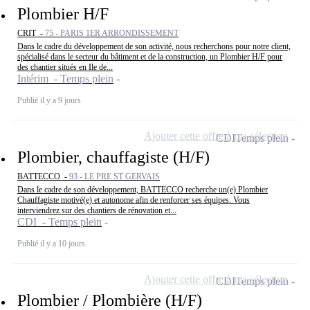
Plombier H/F
CRIT -
75 - PARIS 1ER ARRONDISSEMENT
Dans le cadre du développement de son activité, nous recherchons pour notre client,
spécialisé dans le secteur du bâtiment et de la construction, un Plombier H/F pour
des chantier situés en Ile de...
Intérim - Temps plein
Publié il y a 9 jours
Ajouter cette offre à ma sélection
CDI
Temps plein
Plombier, chauffagiste (H/F)
BATTECCO -
93 - LE PRE ST GERVAIS
Dans le cadre de son développement, BATTECCO recherche un(e) Plombier
Chauffagiste motivé(e) et autonome afin de renforcer ses équipes. Vous
interviendrez sur des chantiers de rénovation et...
CDI - Temps plein
Publié il y a 10 jours
Ajouter cette offre à ma sélection
CDI
Temps plein
Plombier / Plombière (H/F)