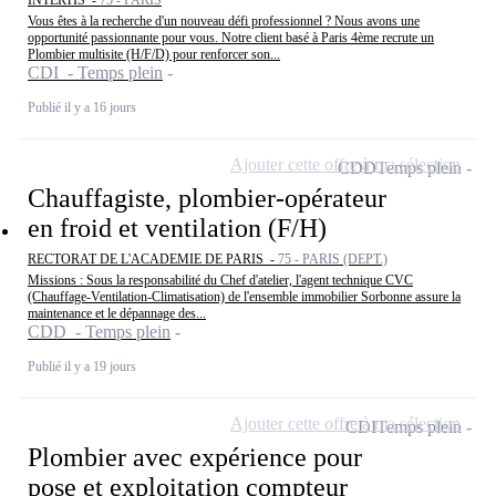
Vous êtes à la recherche d'un nouveau défi professionnel ? Nous avons une
opportunité passionnante pour vous. Notre client basé à Paris 4ème recrute un
Plombier multisite (H/F/D) pour renforcer son...
CDI - Temps plein
Publié il y a 16 jours
Ajouter cette offre à ma sélection
CDD
Temps plein
Chauffagiste, plombier-opérateur
en froid et ventilation (F/H)
RECTORAT DE L'ACADEMIE DE PARIS -
75 - PARIS (DEPT.)
Missions : Sous la responsabilité du Chef d'atelier, l'agent technique CVC
(Chauffage-Ventilation-Climatisation) de l'ensemble immobilier Sorbonne assure la
maintenance et le dépannage des...
CDD - Temps plein
Publié il y a 19 jours
Ajouter cette offre à ma sélection
CDI
Temps plein
Plombier avec expérience pour
pose et exploitation compteur