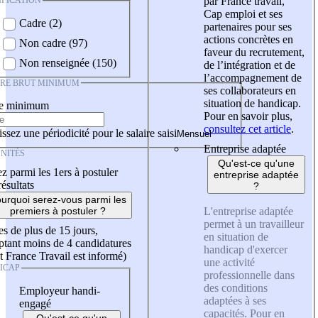
IFICATION
par France travail,
Cap emploi et ses
Cadre (2)
partenaires pour ses
actions concrètes en
Non cadre (97)
faveur du recrutement,
Non renseignée (150)
de l’intégration et de
l’accompagnement de
IRE BRUT MINIMUM
ses collaborateurs en
situation de handicap.
re minimum
Pour en savoir plus,
consultez cet article
.
ssez une périodicité pour le salaire saisi
Entreprise adaptée
NITÉS
Qu'est-ce qu'une
z parmi les 1ers à postuler
entreprise adaptée
résultats
?
urquoi serez-vous parmi les
L'entreprise adaptée
premiers à postuler ?
permet à un travailleur
es de plus de 15 jours,
en situation de
tant moins de 4 candidatures
handicap d'exercer
t France Travail est informé)
une activité
ICAP
professionnelle dans
des conditions
Employeur handi-
adaptées à ses
engagé
capacités. Pour en
Qu'est-ce qu'un