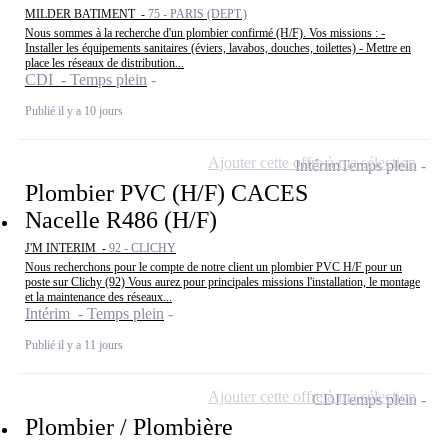
MILDER BATIMENT -
75 - PARIS (DEPT.)
Nous sommes à la recherche d'un plombier confirmé (H/F). Vos missions : -
Installer les équipements sanitaires (éviers, lavabos, douches, toilettes) - Mettre en
place les réseaux de distribution...
CDI - Temps plein
Publié il y a 10 jours
Ajouter cette offre à ma sélection
Intérim
Temps plein
Plombier PVC (H/F) CACES
Nacelle R486 (H/F)
J'M INTERIM -
92 - CLICHY
Nous recherchons pour le compte de notre client un plombier PVC H/F pour un
poste sur Clichy (92) Vous aurez pour principales missions l'installation, le montage
et la maintenance des réseaux...
Intérim - Temps plein
Publié il y a 11 jours
Ajouter cette offre à ma sélection
CDI
Temps plein
Plombier / Plombière