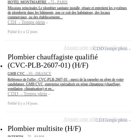
HOTEL MONTMARTRE -
75 - PARIS
Missions principales Le plombier sanitaire installe, répare et entretient les systèmes
de plomberie dans les bâtiments, que ce soit des habitations, des locaux
commerciaux, ou des établissements...
CDI - Temps plein
Publié il y a 12 jours
Ajouter cette offre à ma sélection
CDD
Temps plein
Plombier chauffagiste qualifié
(CVC-PLB-2607-01) (H/F)
GMB CVC -
93 - DRANCY
Référence de l'offre : CVC-PLB-2607-01 - merci de la rappeler en objet de votre
candidature. GMB CVC, entreprise spécialisée en génie climatique (chauffage,
ventilation, climatisation) et en...
CDD - Temps plein
Publié il y a 14 jours
Ajouter cette offre à ma sélection
CDI
Temps plein
Plombier multisite (H/F)
INTERTIS -
75 - PARIS