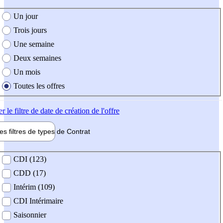
e création de l'offre
Un jour
Trois jours
Une semaine
Deux semaines
Un mois
Toutes les offres
er
le filtre de date de création de l'offre
les filtres de types de
Contrat
de contrat
CDI (123)
CDD (17)
Intérim (109)
CDI Intérimaire
Saisonnier