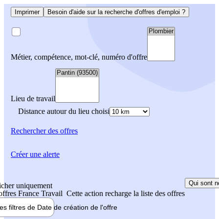
Imprimer
Besoin d'aide sur la recherche d'offres d'emploi ?
Métier, compétence, mot-clé, numéro d'offre
Lieu de travail
Distance autour du lieu choisi
Rechercher
des offres
Créer une alerte
Qui sont n
icher uniquement
 offres France Travail
Cette action recharge la liste des offres
les filtres de
Date de création
de l'offre