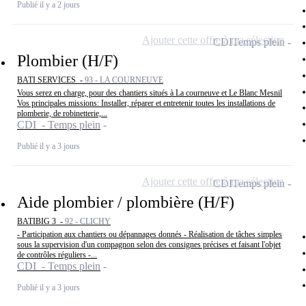
Publié il y a 2 jours
Ajouter cette offre à ma sélection
CDI
Temps plein
Plombier (H/F)
BATI SERVICES -
93 - LA COURNEUVE
Vous serez en charge, pour des chantiers situés à La courneuve et Le Blanc Mesnil
Vos principales missions: Installer, réparer et entretenir toutes les installations de
plomberie, de robinetterie,...
CDI - Temps plein
Publié il y a 3 jours
Ajouter cette offre à ma sélection
CDI
Temps plein
Aide plombier / plombière (H/F)
BATIBIG 3 -
92 - CLICHY
- Participation aux chantiers ou dépannages donnés - Réalisation de tâches simples
sous la supervision d'un compagnon selon des consignes précises et faisant l'objet
de contrôles réguliers -...
CDI - Temps plein
Publié il y a 3 jours