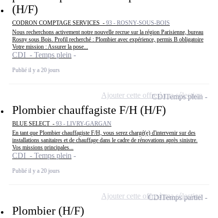
(H/F)
CODRON COMPTAGE SERVICES -
93 - ROSNY-SOUS-BOIS
Nous recherchons activement notre nouvelle recrue sur la région Parisienne, bureau
Rosny sous Bois. Profil recherché : Plombier avec expérience, permis B obligatoire
Votre mission : Assurer la pose...
CDI - Temps plein
Publié il y a 20 jours
Ajouter cette offre à ma sélection
CDI
Temps plein
Plombier chauffagiste F/H (H/F)
BLUE SELECT -
93 - LIVRY-GARGAN
En tant que Plombier chauffagiste F/H, vous serez chargé(e) d'intervenir sur des
installations sanitaires et de chauffage dans le cadre de rénovations après sinistre.
Vos missions principales...
CDI - Temps plein
Publié il y a 20 jours
Ajouter cette offre à ma sélection
CDI
Temps partiel
Plombier (H/F)