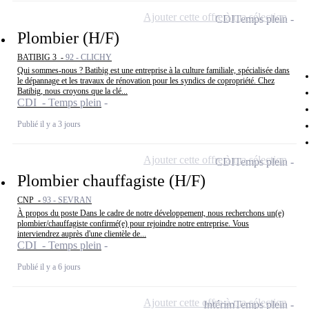
Ajouter cette offre à ma sélection
CDI
Temps plein
Plombier (H/F)
BATIBIG 3 -
92 - CLICHY
Qui sommes-nous ? Batibig est une entreprise à la culture familiale, spécialisée dans
le dépannage et les travaux de rénovation pour les syndics de copropriété. Chez
Batibig, nous croyons que la clé...
CDI - Temps plein
Publié il y a 3 jours
Ajouter cette offre à ma sélection
CDI
Temps plein
Plombier chauffagiste (H/F)
CNP -
93 - SEVRAN
À propos du poste Dans le cadre de notre développement, nous recherchons un(e)
plombier/chauffagiste confirmé(e) pour rejoindre notre entreprise. Vous
interviendrez auprès d'une clientèle de...
CDI - Temps plein
Publié il y a 6 jours
Ajouter cette offre à ma sélection
Intérim
Temps plein