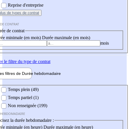
Reprise d'entreprise
plus
de types de contrat
 DE CONTRAT
ée de contrat
ée minimale (en mois)
Durée maximale (en mois)
mois
er
le filtre du type de contrat
les filtres de
Durée hebdo
madaire
 hebdomadaire
Temps plein (49)
Temps partiel (1)
Non renseignée (199)
 HEBDOMADAIRE
cisez la durée hebdomadaire :
ée minimale (en heure)
Durée maximale (en heure)