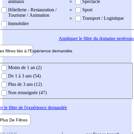
animaux
Spectacle
Hôtellerie - Restauration /
Sport
Tourisme / Animation
Transport / Logistique
Immobilier
Appliquer
le filtre du domaine professi
es filtres liés à l'
Expérience
demandée
ience demandée
Moins de 1 an (2)
De 1 à 3 ans (54)
Plus de 3 ans (12)
Non renseignée (47)
er
le filtre de l'expérience demandée
Plus De
Filtres