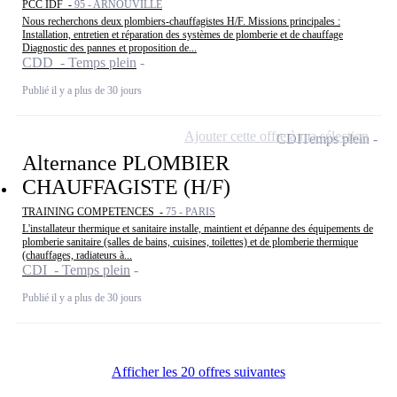
PCC IDF -
95 - ARNOUVILLE
Nous recherchons deux plombiers-chauffagistes H/F. Missions principales :
Installation, entretien et réparation des systèmes de plomberie et de chauffage
Diagnostic des pannes et proposition de...
CDD - Temps plein
Publié il y a plus de 30 jours
Ajouter cette offre à ma sélection
CDI
Temps plein
Alternance PLOMBIER
CHAUFFAGISTE (H/F)
TRAINING COMPETENCES -
75 - PARIS
L'installateur thermique et sanitaire installe, maintient et dépanne des équipements de
plomberie sanitaire (salles de bains, cuisines, toilettes) et de plomberie thermique
(chauffages, radiateurs à...
CDI - Temps plein
Publié il y a plus de 30 jours
Afficher les 20 offres suivantes