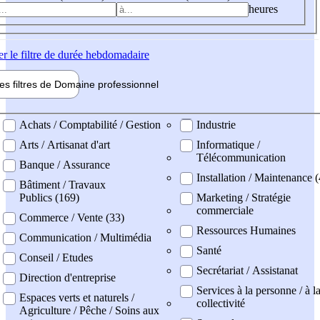
heures
er
le filtre de durée hebdomadaire
les filtres de
Domaine pro
fessionnel
ne professionel
Achats / Comptabilité / Gestion
Industrie
Arts / Artisanat d'art
Informatique /
Télécommunication
Banque / Assurance
Installation / Maintenance 
Bâtiment / Travaux
Publics (169)
Marketing / Stratégie
commerciale
Commerce / Vente (33)
Ressources Humaines
Communication / Multimédia
Santé
Conseil / Etudes
Secrétariat / Assistanat
Direction d'entreprise
Services à la personne / à l
Espaces verts et naturels /
collectivité
Agriculture / Pêche / Soins aux