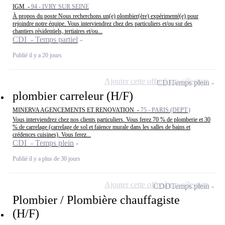
IGM -
94 - IVRY SUR SEINE
À propos du poste Nous recherchons un(e) plombier(ère) expérimenté(e) pour
rejoindre notre équipe. Vous interviendrez chez des particuliers et/ou sur des
chantiers résidentiels, tertiaires et/ou...
CDI - Temps partiel
Publié il y a 20 jours
Ajouter cette offre à ma sélection
CDI
Temps plein
plombier carreleur (H/F)
MINERVA AGENCEMENTS ET RENOVATION -
75 - PARIS (DEPT.)
Vous interviendrez chez nos clients particuliers. Vous ferez 70 % de plomberie et 30
% de carrelage (carrelage de sol et faïence murale dans les salles de bains et
crédences cuisines). Vous ferez...
CDI - Temps plein
Publié il y a plus de 30 jours
Ajouter cette offre à ma sélection
CDD
Temps plein
Plombier / Plombière chauffagiste
(H/F)