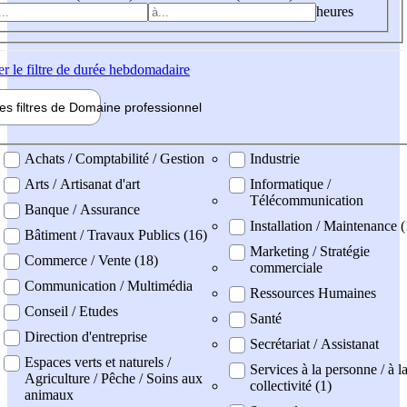
heures
er
le filtre de durée hebdomadaire
les filtres de
Domaine pro
fessionnel
ne professionel
Achats / Comptabilité / Gestion
Industrie
Arts / Artisanat d'art
Informatique /
Télécommunication
Banque / Assurance
Installation / Maintenance 
Bâtiment / Travaux Publics (16)
Marketing / Stratégie
Commerce / Vente (18)
commerciale
Communication / Multimédia
Ressources Humaines
Conseil / Etudes
Santé
Direction d'entreprise
Secrétariat / Assistanat
Espaces verts et naturels /
Services à la personne / à l
Agriculture / Pêche / Soins aux
collectivité (1)
animaux