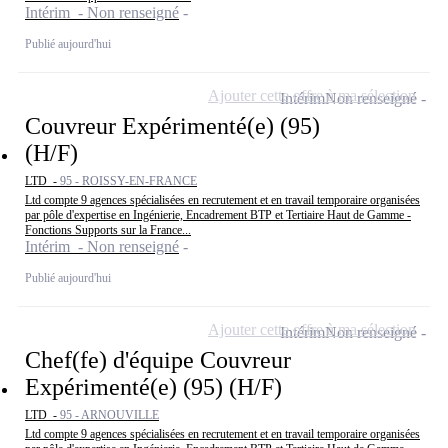
Intérim - Non renseigné
Publié aujourd'hui
Ajouter cette offre à ma sélection
Intérim
Non renseigné
Couvreur Expérimenté(e) (95)
(H/F)
LTD -
95 - ROISSY-EN-FRANCE
Ltd compte 9 agences spécialisées en recrutement et en travail temporaire organisées
par pôle d'expertise en Ingénierie, Encadrement BTP et Tertiaire Haut de Gamme -
Fonctions Supports sur la France...
Intérim - Non renseigné
Publié aujourd'hui
Ajouter cette offre à ma sélection
Intérim
Non renseigné
Chef(fe) d'équipe Couvreur
Expérimenté(e) (95) (H/F)
LTD -
95 - ARNOUVILLE
Ltd compte 9 agences spécialisées en recrutement et en travail temporaire organisées