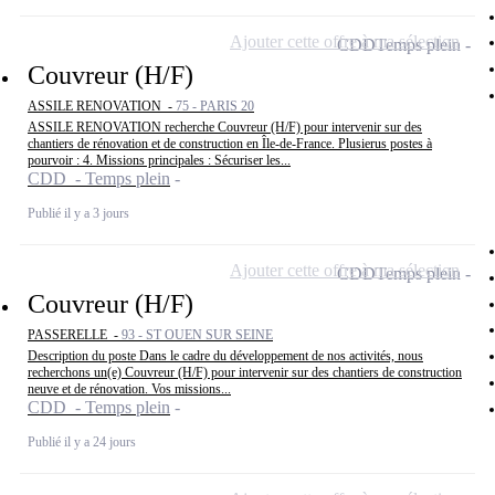
Ajouter cette offre à ma sélection
CDD
Temps plein
Couvreur (H/F)
ASSILE RENOVATION -
75 - PARIS 20
ASSILE RENOVATION recherche Couvreur (H/F) pour intervenir sur des
chantiers de rénovation et de construction en Île-de-France. Plusierus postes à
pourvoir : 4. Missions principales : Sécuriser les...
CDD - Temps plein
Publié il y a 3 jours
Ajouter cette offre à ma sélection
CDD
Temps plein
Couvreur (H/F)
PASSERELLE -
93 - ST OUEN SUR SEINE
Description du poste Dans le cadre du développement de nos activités, nous
recherchons un(e) Couvreur (H/F) pour intervenir sur des chantiers de construction
neuve et de rénovation. Vos missions...
CDD - Temps plein
Publié il y a 24 jours