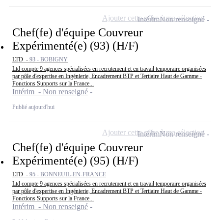
Ajouter cette offre à ma sélection
Intérim
Non renseigné
Chef(fe) d'équipe Couvreur
Expérimenté(e) (93) (H/F)
LTD -
93 - BOBIGNY
Ltd compte 9 agences spécialisées en recrutement et en travail temporaire organisées
par pôle d'expertise en Ingénierie, Encadrement BTP et Tertiaire Haut de Gamme -
Fonctions Supports sur la France...
Intérim - Non renseigné
Publié aujourd'hui
Ajouter cette offre à ma sélection
Intérim
Non renseigné
Chef(fe) d'équipe Couvreur
Expérimenté(e) (95) (H/F)
LTD -
95 - BONNEUIL-EN-FRANCE
Ltd compte 9 agences spécialisées en recrutement et en travail temporaire organisées
par pôle d'expertise en Ingénierie, Encadrement BTP et Tertiaire Haut de Gamme -
Fonctions Supports sur la France...
Intérim - Non renseigné