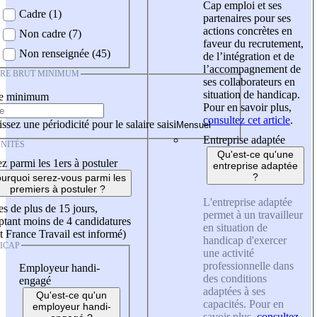
Cap emploi et ses
Cadre (1)
partenaires pour ses
actions concrètes en
Non cadre (7)
faveur du recrutement,
Non renseignée (45)
de l’intégration et de
l’accompagnement de
IRE BRUT MINIMUM
ses collaborateurs en
situation de handicap.
re minimum
Pour en savoir plus,
consultez cet article
.
ssez une périodicité pour le salaire saisi
Entreprise adaptée
NITÉS
Qu'est-ce qu'une
z parmi les 1ers à postuler
entreprise adaptée
?
urquoi serez-vous parmi les
premiers à postuler ?
L'entreprise adaptée
es de plus de 15 jours,
permet à un travailleur
tant moins de 4 candidatures
en situation de
t France Travail est informé)
handicap d'exercer
ICAP
une activité
professionnelle dans
Employeur handi-
des conditions
engagé
adaptées à ses
Qu'est-ce qu'un
capacités. Pour en
employeur handi-
savoir plus,
consultez