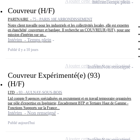
Ajouter cette offre à ma sélection
Intérim
Temps plein
Couvreur (H/F)
PARTNAIRE -
75 - PARIS 10E ARRONDISSEMENT
Notre client travaille pour les industriels et les collectivités locales, elle est expertes
en étanchéité, couverture et bardage. Il recherche un COUVREUR (H/F), pour une
mission d'intérim sur un...
Intérim - Temps plein
Publié il y a 10 jours
Ajouter cette offre à ma sélection
Intérim
Non renseigné
Couvreur Expérimenté(e) (93)
(H/F)
LTD -
93 - AULNAY-SOUS-BOIS
Ltd compte 9 agences spécialisées en recrutement et en travail temporaire organisées
par pôle d'expertise en Ingénierie, Encadrement BTP et Tertiaire Haut de Gamme -
Fonctions Supports sur la France...
Intérim - Non renseigné
Publié aujourd'hui
Ajouter cette offre à ma sélection
Intérim
Non renseigné