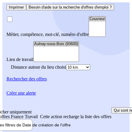
Imprimer
Besoin d'aide sur la recherche d'offres d'emploi ?
Métier, compétence, mot-clé, numéro d'offre
Lieu de travail
Distance autour du lieu choisi
Rechercher
des offres
Créer une alerte
Qui sont n
icher uniquement
 offres France Travail
Cette action recharge la liste des offres
les filtres de
Date de création
de l'offre