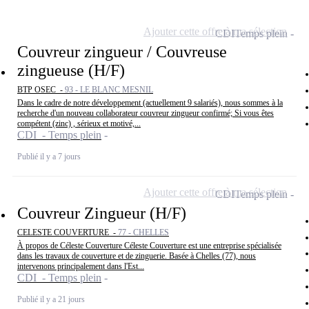
Ajouter cette offre à ma sélection
CDI
Temps plein
Couvreur zingueur / Couvreuse
zingueuse (H/F)
BTP OSEC -
93 - LE BLANC MESNIL
Dans le cadre de notre développement (actuellement 9 salariés), nous sommes à la
recherche d'un nouveau collaborateur couvreur zingueur confirmé; Si vous êtes
compétent (zinc) , sérieux et motivé,...
CDI - Temps plein
Publié il y a 7 jours
Ajouter cette offre à ma sélection
CDI
Temps plein
Couvreur Zingueur (H/F)
CELESTE COUVERTURE -
77 - CHELLES
À propos de Céleste Couverture Céleste Couverture est une entreprise spécialisée
dans les travaux de couverture et de zinguerie. Basée à Chelles (77), nous
intervenons principalement dans l'Est...
CDI - Temps plein
Publié il y a 21 jours