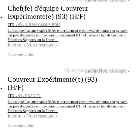
Chef(fe) d'équipe Couvreur
Expérimenté(e) (93) (H/F)
LTD -
93 - AULNAY-SOUS-BOIS
Ltd compte 9 agences spécialisées en recrutement et en travail temporaire organisées
par pôle d'expertise en Ingénierie, Encadrement BTP et Tertiaire Haut de Gamme -
Fonctions Supports sur la France...
Intérim - Non renseigné
Publié aujourd'hui
Ajouter cette offre à ma sélection
Intérim
Non renseigné
Couvreur Expérimenté(e) (93)
(H/F)
LTD -
93 - DRANCY
Ltd compte 9 agences spécialisées en recrutement et en travail temporaire organisées
par pôle d'expertise en Ingénierie, Encadrement BTP et Tertiaire Haut de Gamme -
Fonctions Supports sur la France...
Intérim - Non renseigné
Publié aujourd'hui