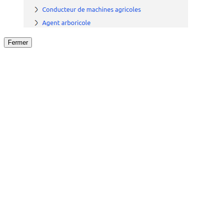
Fermer
Fermer
le détail de l'offre
/
Offre
sur
Offre précéden