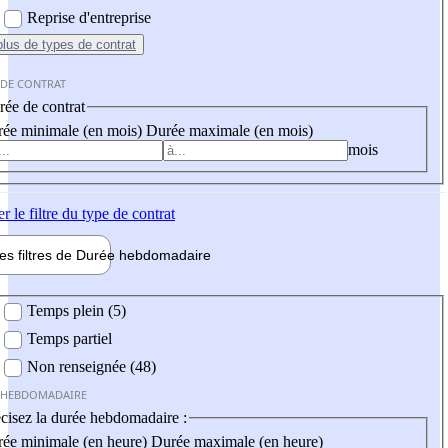
Reprise d'entreprise
plus
de types de contrat
 DE CONTRAT
ée de contrat
ée minimale (en mois)
Durée maximale (en mois)
mois
er
le filtre du type de contrat
les filtres de
Durée hebdo
madaire
 hebdomadaire
Temps plein (5)
Temps partiel
Non renseignée (48)
 HEBDOMADAIRE
cisez la durée hebdomadaire :
ée minimale (en heure)
Durée maximale (en heure)