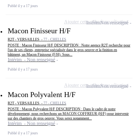
Publié il y a 17 jours
Ajouter cette offre à ma sélection
Intérim
Non renseigné
Macon Finisseur H/F
R2T - VERSAILLES -
77 - CHELLES
POSTE : Macon Finisseur H/F DESCRIPTION : Notre agence R2T recherche pour
l'un de ses clients, entreprise spécialisée dans le gros oeuvre et la finition en
bâtiment, un Maçon Finisseur (F/H). Sous...
Intérim - Non renseigné
Publié il y a 17 jours
Ajouter cette offre à ma sélection
Intérim
Non renseigné
Macon Polyvalent H/F
R2T - VERSAILLES -
77 - CHELLES
POSTE : Macon Polyvalent H/F DESCRIPTION : Dans le cadre de notre
développement, nous recherchons un MACON COFFREUR (H/F) pour intervenir
sur des chantiers de gros oeuvre. Vous serez notamment...
Intérim - Non renseigné
Publié il y a 17 jours