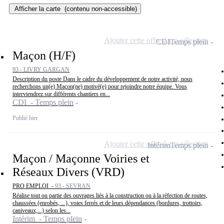
Afficher la carte
(contenu non-accessible)
Ajouter cette offre à ma sélection
CDI
Temps plein
Maçon (H/F)
93 - LIVRY GARGAN
Description du poste Dans le cadre du développement de notre activité, nous
recherchons un(e) Maçon(ne) motivé(e) pour rejoindre notre équipe. Vous
interviendrez sur différents chantiers en...
CDI - Temps plein
Publié hier
Ajouter cette offre à ma sélection
Intérim
Temps plein
Maçon / Maçonne Voiries et
Réseaux Divers (VRD)
PRO EMPLOI -
93 - SEVRAN
Réalise tout ou partie des ouvrages liés à la construction ou à la réfection de routes,
chaussées (enrobés, ...), voies ferrés et de leurs dépendances (bordures, trottoirs,
caniveaux,...) selon les...
Intérim - Temps plein