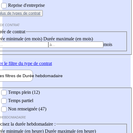
Reprise d'entreprise
plus
de types de contrat
 DE CONTRAT
ée de contrat
ée minimale (en mois)
Durée maximale (en mois)
mois
er
le filtre du type de contrat
les filtres de
Durée hebdo
madaire
 hebdomadaire
Temps plein (12)
Temps partiel
Non renseignée (47)
 HEBDOMADAIRE
cisez la durée hebdomadaire :
ée minimale (en heure)
Durée maximale (en heure)