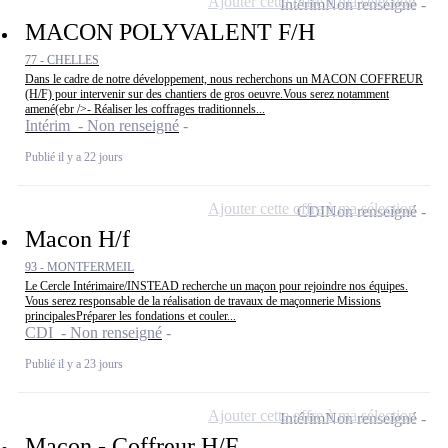
Ajouter cette offre à ma sélection
Intérim
Non renseigné
MACON POLYVALENT F/H
77 - CHELLES
Dans le cadre de notre développement, nous recherchons un MACON COFFREUR
(H/F) pour intervenir sur des chantiers de gros oeuvre.Vous serez notamment
amené(ebr />- Réaliser les coffrages traditionnels...
Intérim - Non renseigné
Publié il y a 22 jours
Ajouter cette offre à ma sélection
CDI
Non renseigné
Macon H/f
93 - MONTFERMEIL
Le Cercle Intérimaire/INSTEAD recherche un maçon pour rejoindre nos équipes.
Vous serez responsable de la réalisation de travaux de maçonnerie Missions
principalesPréparer les fondations et couler...
CDI - Non renseigné
Publié il y a 23 jours
Ajouter cette offre à ma sélection
Intérim
Non renseigné
Maçon - Coffreur H/F