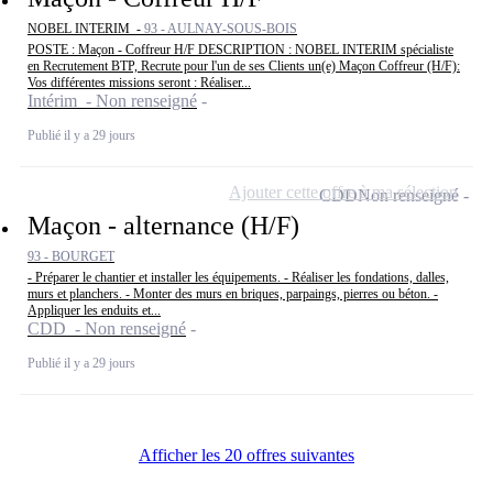
NOBEL INTERIM -
93 - AULNAY-SOUS-BOIS
POSTE : Maçon - Coffreur H/F DESCRIPTION : NOBEL INTERIM spécialiste
en Recrutement BTP, Recrute pour l'un de ses Clients un(e) Maçon Coffreur (H/F):
Vos différentes missions seront : Réaliser...
Intérim - Non renseigné
Publié il y a 29 jours
Ajouter cette offre à ma sélection
CDD
Non renseigné
Maçon - alternance (H/F)
93 - BOURGET
- Préparer le chantier et installer les équipements. - Réaliser les fondations, dalles,
murs et planchers. - Monter des murs en briques, parpaings, pierres ou béton. -
Appliquer les enduits et...
CDD - Non renseigné
Publié il y a 29 jours
Afficher les 20 offres suivantes