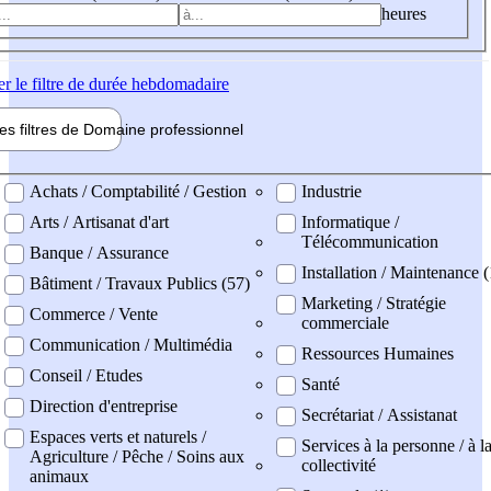
heures
er
le filtre de durée hebdomadaire
les filtres de
Domaine pro
fessionnel
ne professionel
Achats / Comptabilité / Gestion
Industrie
Arts / Artisanat d'art
Informatique /
Télécommunication
Banque / Assurance
Installation / Maintenance (
Bâtiment / Travaux Publics (57)
Marketing / Stratégie
Commerce / Vente
commerciale
Communication / Multimédia
Ressources Humaines
Conseil / Etudes
Santé
Direction d'entreprise
Secrétariat / Assistanat
Espaces verts et naturels /
Services à la personne / à l
Agriculture / Pêche / Soins aux
collectivité
animaux