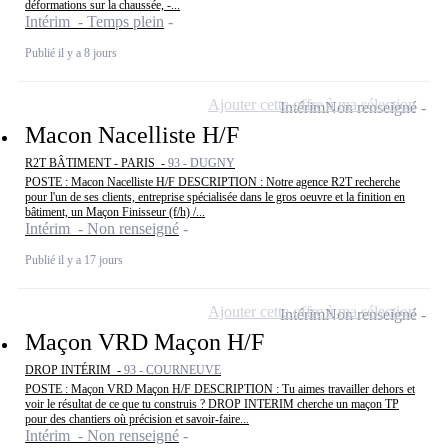
déformations sur la chaussée, -...
Intérim - Temps plein
Publié il y a 8 jours
Ajouter cette offre à ma sélection
Intérim
Non renseigné
Macon Nacelliste H/F
R2T BÂTIMENT - PARIS -
93 - DUGNY
POSTE : Macon Nacelliste H/F DESCRIPTION : Notre agence R2T recherche
pour l'un de ses clients, entreprise spécialisée dans le gros oeuvre et la finition en
bâtiment, un Maçon Finisseur (f/h) /...
Intérim - Non renseigné
Publié il y a 17 jours
Ajouter cette offre à ma sélection
Intérim
Non renseigné
Maçon VRD Maçon H/F
DROP INTÉRIM -
93 - COURNEUVE
POSTE : Maçon VRD Maçon H/F DESCRIPTION : Tu aimes travailler dehors et
voir le résultat de ce que tu construis ? DROP INTERIM cherche un maçon TP
pour des chantiers où précision et savoir-faire...
Intérim - Non renseigné