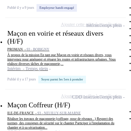
Publié il y a 9 jours
Employeur handi-engagé
Ajouter cette offre à ma sélection
Intérim
Temps plein
Maçon en voirie et réseaux divers
(H/F)
PROMAN -
93 - BOBIGNY
À propos de la mission En tant que Maçon en voirie et réseaux divers, vous
intervenez pour aménager et réparer les routes et infrastructures urbaines. Vous
réalisez diverses tâches de maçonnerie,...
Intérim - Temps plein
Publié il y a 17 jours
Soyez parmi les 1ers à postuler
Ajouter cette offre à ma sélection
CDD Insertion
Temps plein
Maçon Coffreur (H/F)
ILE-DE-FRANCE -
93 - NEUILLY-SUR-MARNE
Réaliser les travaux de maçonnerie (coffrage, pose de réseaux...) Respect des
normes, des consignes de sécurité sur le chantier Participer à l'implantation du
chantier et à sa sécurisation...