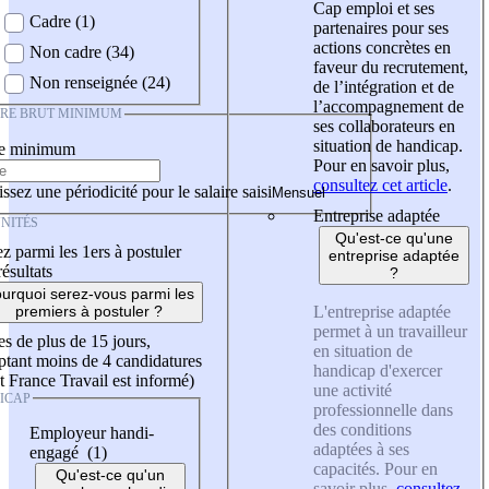
Cap emploi et ses
Cadre (1)
partenaires pour ses
actions concrètes en
Non cadre (34)
faveur du recrutement,
Non renseignée (24)
de l’intégration et de
l’accompagnement de
IRE BRUT MINIMUM
ses collaborateurs en
situation de handicap.
re minimum
Pour en savoir plus,
consultez cet article
.
ssez une périodicité pour le salaire saisi
Entreprise adaptée
NITÉS
Qu'est-ce qu'une
z parmi les 1ers à postuler
entreprise adaptée
résultats
?
urquoi serez-vous parmi les
L'entreprise adaptée
premiers à postuler ?
permet à un travailleur
es de plus de 15 jours,
en situation de
tant moins de 4 candidatures
handicap d'exercer
t France Travail est informé)
une activité
ICAP
professionnelle dans
des conditions
Employeur handi-
adaptées à ses
engagé (1)
capacités. Pour en
Qu'est-ce qu'un
savoir plus,
consultez