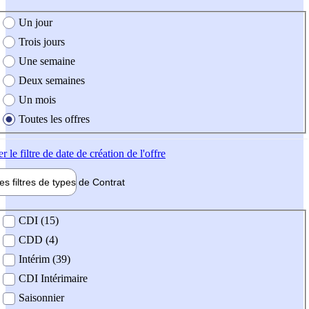
e création de l'offre
Un jour
Trois jours
Une semaine
Deux semaines
Un mois
Toutes les offres
er
le filtre de date de création de l'offre
les filtres de types de
Contrat
de contrat
CDI (15)
CDD (4)
Intérim (39)
CDI Intérimaire
Saisonnier