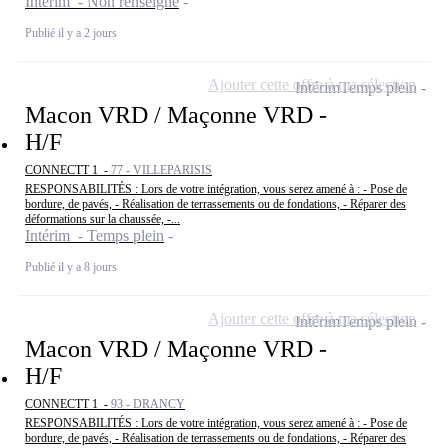
Intérim - Non renseigné
Publié il y a 2 jours
Ajouter cette offre à ma sélection
Intérim
Temps plein
Macon VRD / Maçonne VRD -
H/F
CONNECTT 1 -
77 - VILLEPARISIS
RESPONSABILITÉS : Lors de votre intégration, vous serez amené à : - Pose de
bordure, de pavés, - Réalisation de terrassements ou de fondations, - Réparer des
déformations sur la chaussée, -...
Intérim - Temps plein
Publié il y a 8 jours
Ajouter cette offre à ma sélection
Intérim
Temps plein
Macon VRD / Maçonne VRD -
H/F
CONNECTT 1 -
93 - DRANCY
RESPONSABILITÉS : Lors de votre intégration, vous serez amené à : - Pose de
bordure, de pavés, - Réalisation de terrassements ou de fondations, - Réparer des