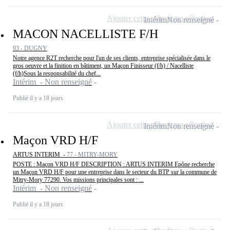
Ajouter cette offre à ma sélection
Intérim
Non renseigné
MACON NACELLISTE F/H
93 - DUGNY
Notre agence R2T recherche pour l'un de ses clients, entreprise spécialisée dans le
gros oeuvre et la finition en bâtiment, un Maçon Finisseur (f/h) / Nacelliste
(f/h)Sous la responsabilité du chef...
Intérim - Non renseigné
Publié il y a 18 jours
Ajouter cette offre à ma sélection
Intérim
Non renseigné
Maçon VRD H/F
ARTUS INTERIM -
77 - MITRY-MORY
POSTE : Maçon VRD H/F DESCRIPTION : ARTUS INTERIM Epône recherche
un Maçon VRD H/F pour une entreprise dans le secteur du BTP sur la commune de
Mitry-Mory 77290. Vos missions principales sont : ...
Intérim - Non renseigné
Publié il y a 18 jours