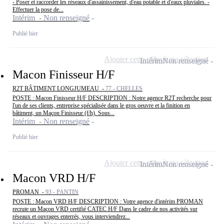
- Poser et raccorder les réseaux d'assainissement, d'eau potable et d'eaux pluviales. -
Effectuer la pose de...
Intérim - Non renseigné
Publié hier
Ajouter cette offre à ma sélection
Intérim
Non renseigné
Macon Finisseur H/F
R2T BÂTIMENT LONGJUMEAU -
77 - CHELLES
POSTE : Macon Finisseur H/F DESCRIPTION : Notre agence R2T recherche pour
l'un de ses clients, entreprise spécialisée dans le gros oeuvre et la finition en
bâtiment, un Maçon Finisseur (f/h). Sous...
Intérim - Non renseigné
Publié hier
Ajouter cette offre à ma sélection
Intérim
Non renseigné
Macon VRD H/F
PROMAN -
93 - PANTIN
POSTE : Macon VRD H/F DESCRIPTION : Votre agence d'intérim PROMAN
recrute un Maçon VRD certifié CATEC H/F Dans le cadre de nos activités sur
réseaux et ouvrages enterrés, vous interviendrez...