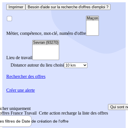
Imprimer
Besoin d'aide sur la recherche d'offres d'emploi ?
Métier, compétence, mot-clé, numéro d'offre
Lieu de travail
Distance autour du lieu choisi
Rechercher
des offres
Créer une alerte
Qui sont n
icher uniquement
 offres France Travail
Cette action recharge la liste des offres
les filtres de
Date de création
de l'offre