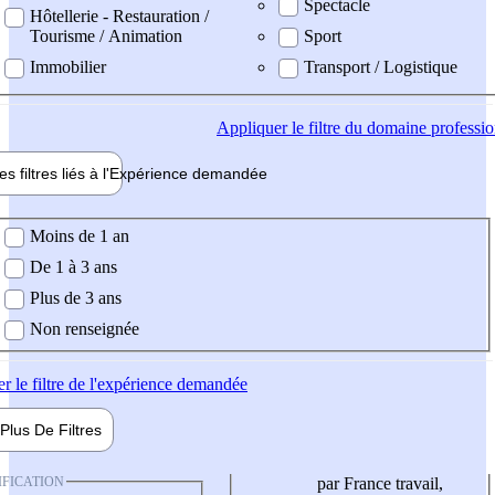
Spectacle
Hôtellerie - Restauration /
Tourisme / Animation
Sport
Immobilier
Transport / Logistique
Appliquer
le filtre du domaine professi
es filtres liés à l'
Expérience
demandée
ience demandée
Moins de 1 an
De 1 à 3 ans
Plus de 3 ans
Non renseignée
er
le filtre de l'expérience demandée
Plus De
Filtres
IFICATION
par France travail,