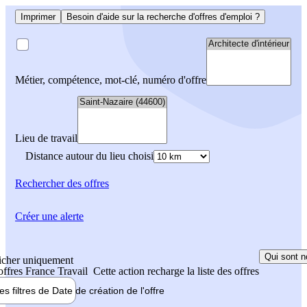
Imprimer
Besoin d'aide sur la recherche d'offres d'emploi ?
Métier, compétence, mot-clé, numéro d'offre
Lieu de travail
Distance autour du lieu choisi
Rechercher
des offres
Créer une alerte
Qui sont n
icher uniquement
 offres France Travail
Cette action recharge la liste des offres
les filtres de
Date de création
de l'offre