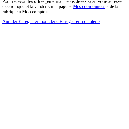
Pour recevoir les offres par e-mail, vous devez saisir votre adresse
électronique et la valider sur la page «
Mes coordonnées
» de la
rubrique « Mon compte »
Annuler
Enregistrer mon alerte
Enregistrer
mon alerte