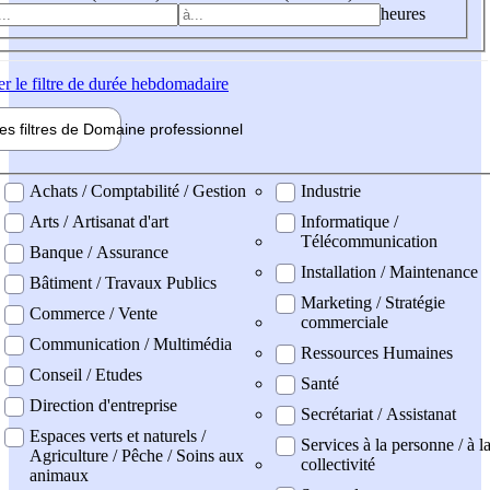
heures
er
le filtre de durée hebdomadaire
les filtres de
Domaine pro
fessionnel
ne professionel
Achats / Comptabilité / Gestion
Industrie
Arts / Artisanat d'art
Informatique /
Télécommunication
Banque / Assurance
Installation / Maintenance
Bâtiment / Travaux Publics
Marketing / Stratégie
Commerce / Vente
commerciale
Communication / Multimédia
Ressources Humaines
Conseil / Etudes
Santé
Direction d'entreprise
Secrétariat / Assistanat
Espaces verts et naturels /
Services à la personne / à l
Agriculture / Pêche / Soins aux
collectivité
animaux