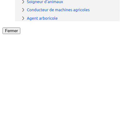
Fermer
Fermer
le détail de l'offre
/
Offre
sur
Offre précéden