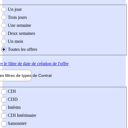
e création de l'offre
Un jour
Trois jours
Une semaine
Deux semaines
Un mois
Toutes les offres
er
le filtre de date de création de l'offre
les filtres de types de
Contrat
de contrat
CDI
CDD
Intérim
CDI Intérimaire
Saisonnier