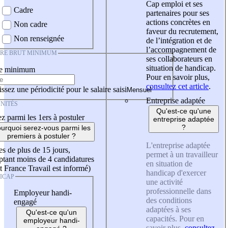
Cap emploi et ses
Cadre
partenaires pour ses
actions concrètes en
Non cadre
faveur du recrutement,
Non renseignée
de l’intégration et de
l’accompagnement de
IRE BRUT MINIMUM
ses collaborateurs en
situation de handicap.
re minimum
Pour en savoir plus,
consultez cet article
.
ssez une périodicité pour le salaire saisi
Entreprise adaptée
NITÉS
Qu'est-ce qu'une
z parmi les 1ers à postuler
entreprise adaptée
?
urquoi serez-vous parmi les
premiers à postuler ?
L'entreprise adaptée
es de plus de 15 jours,
permet à un travailleur
tant moins de 4 candidatures
en situation de
t France Travail est informé)
handicap d'exercer
ICAP
une activité
professionnelle dans
Employeur handi-
des conditions
engagé
adaptées à ses
Qu'est-ce qu'un
capacités. Pour en
employeur handi-
savoir plus,
consultez