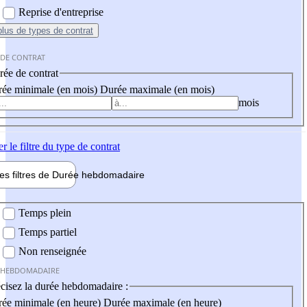
Reprise d'entreprise
plus
de types de contrat
 DE CONTRAT
ée de contrat
ée minimale (en mois)
Durée maximale (en mois)
mois
er
le filtre du type de contrat
les filtres de
Durée hebdo
madaire
 hebdomadaire
Temps plein
Temps partiel
Non renseignée
 HEBDOMADAIRE
cisez la durée hebdomadaire :
ée minimale (en heure)
Durée maximale (en heure)