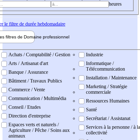
heures
er
le filtre de durée hebdomadaire
les filtres de
Domaine pro
fessionnel
ne professionel
Achats / Comptabilité / Gestion
Industrie
Arts / Artisanat d'art
Informatique /
Télécommunication
Banque / Assurance
Installation / Maintenance
Bâtiment / Travaux Publics
Marketing / Stratégie
Commerce / Vente
commerciale
Communication / Multimédia
Ressources Humaines
Conseil / Etudes
Santé
Direction d'entreprise
Secrétariat / Assistanat
Espaces verts et naturels /
Services à la personne / à l
Agriculture / Pêche / Soins aux
collectivité
animaux