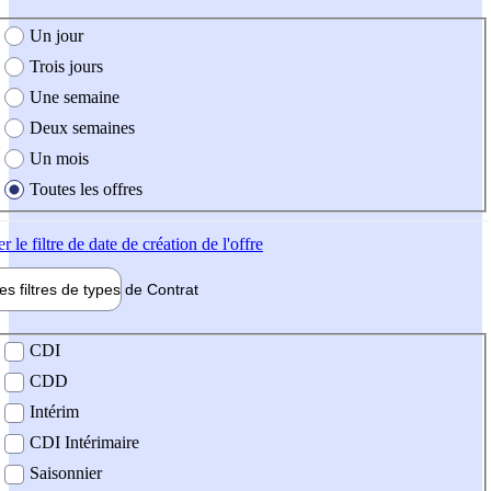
e création de l'offre
Un jour
Trois jours
Une semaine
Deux semaines
Un mois
Toutes les offres
er
le filtre de date de création de l'offre
les filtres de types de
Contrat
de contrat
CDI
CDD
Intérim
CDI Intérimaire
Saisonnier