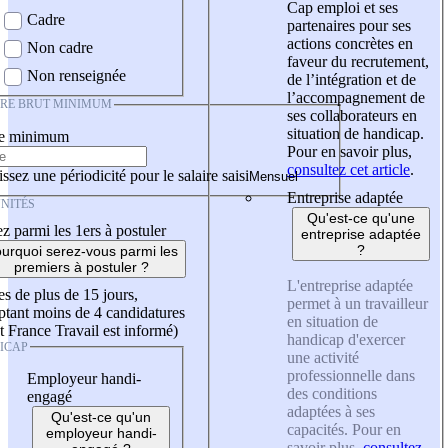
Cap emploi et ses
Cadre
partenaires pour ses
actions concrètes en
Non cadre
faveur du recrutement,
Non renseignée
de l’intégration et de
l’accompagnement de
IRE BRUT MINIMUM
ses collaborateurs en
situation de handicap.
re minimum
Pour en savoir plus,
consultez cet article
.
ssez une périodicité pour le salaire saisi
Entreprise adaptée
NITÉS
Qu'est-ce qu'une
z parmi les 1ers à postuler
entreprise adaptée
?
urquoi serez-vous parmi les
premiers à postuler ?
L'entreprise adaptée
es de plus de 15 jours,
permet à un travailleur
tant moins de 4 candidatures
en situation de
t France Travail est informé)
handicap d'exercer
ICAP
une activité
professionnelle dans
Employeur handi-
des conditions
engagé
adaptées à ses
Qu'est-ce qu'un
capacités. Pour en
employeur handi-
savoir plus,
consultez