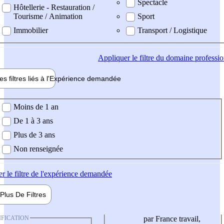
Spectacle
Hôtellerie - Restauration /
Tourisme / Animation
Sport
Immobilier
Transport / Logistique
Appliquer
le filtre du domaine professi
es filtres liés à l'
Expérience
demandée
ience demandée
Moins de 1 an
De 1 à 3 ans
Plus de 3 ans
Non renseignée
er
le filtre de l'expérience demandée
Plus De
Filtres
IFICATION
par France travail,