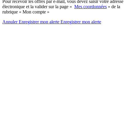
Pour recevoir les offres par e-mail, vous devez saisir votre adresse
électronique et la valider sur la page «
Mes coordonnées
» de la
rubrique « Mon compte »
Annuler
Enregistrer mon alerte
Enregistrer
mon alerte