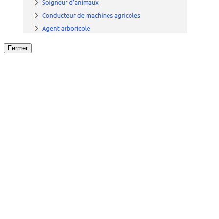
Fermer
Fermer
le détail de l'offre
/
Offre
sur
Offre précéden