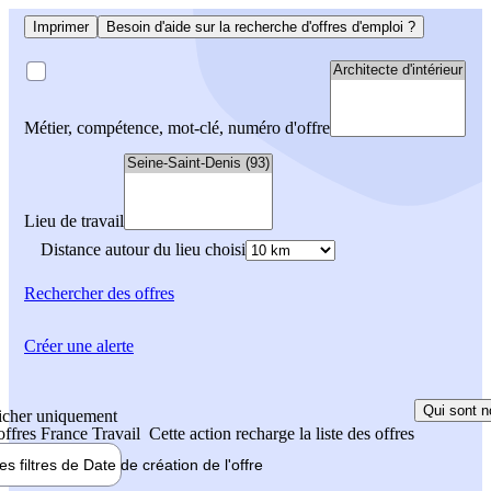
Imprimer
Besoin d'aide sur la recherche d'offres d'emploi ?
Métier, compétence, mot-clé, numéro d'offre
Lieu de travail
Distance autour du lieu choisi
Rechercher
des offres
Créer une alerte
Qui sont n
icher uniquement
 offres France Travail
Cette action recharge la liste des offres
les filtres de
Date de création
de l'offre