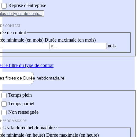
Reprise d'entreprise
plus
de types de contrat
 DE CONTRAT
ée de contrat
ée minimale (en mois)
Durée maximale (en mois)
mois
er
le filtre du type de contrat
les filtres de
Durée hebdo
madaire
 hebdomadaire
Temps plein
Temps partiel
Non renseignée
 HEBDOMADAIRE
cisez la durée hebdomadaire :
ée minimale (en heure)
Durée maximale (en heure)