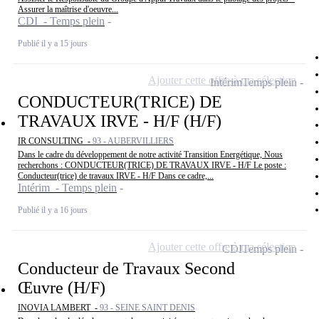
Assurer la maîtrise d'oeuvre...
CDI - Temps plein
Publié il y a 15 jours
Ajouter cette offre à ma sélection
Intérim
Temps plein
CONDUCTEUR(TRICE) DE
TRAVAUX IRVE - H/F (H/F)
IR CONSULTING -
93 - AUBERVILLIERS
Dans le cadre du développement de notre activité Transition Energétique, Nous
recherchons : CONDUCTEUR(TRICE) DE TRAVAUX IRVE - H/F Le poste :
Conducteur(trice) de travaux IRVE - H/F Dans ce cadre,...
Intérim - Temps plein
Publié il y a 16 jours
Ajouter cette offre à ma sélection
CDI
Temps plein
Conducteur de Travaux Second
Œuvre (H/F)
INOVIA LAMBERT -
93 - SEINE SAINT DENIS