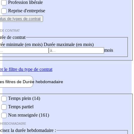
Profession libérale
Reprise d'entreprise
plus
de types de contrat
 DE CONTRAT
ée de contrat
ée minimale (en mois)
Durée maximale (en mois)
mois
er
le filtre du type de contrat
les filtres de
Durée hebdo
madaire
 hebdomadaire
Temps plein (14)
Temps partiel
Non renseignée (161)
 HEBDOMADAIRE
cisez la durée hebdomadaire :