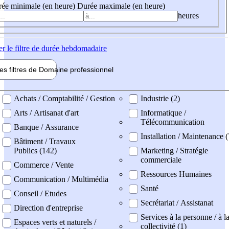
ée minimale (en heure)
Durée maximale (en heure)
heures
er
le filtre de durée hebdomadaire
les filtres de
Domaine pro
fessionnel
ne professionel
Achats / Comptabilité / Gestion
Industrie (2)
Arts / Artisanat d'art
Informatique /
Télécommunication
Banque / Assurance
Installation / Maintenance (
Bâtiment / Travaux
Publics (142)
Marketing / Stratégie
commerciale
Commerce / Vente
Ressources Humaines
Communication / Multimédia
Santé
Conseil / Etudes
Secrétariat / Assistanat
Direction d'entreprise
Services à la personne / à l
Espaces verts et naturels /
collectivité (1)