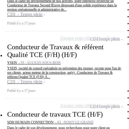
Dans le cadre du développement de nos activités, notre entreprise recherche un
Conducteur de Travaux Second Œuvre disposant d'une solide expérience dans la
gestion opérationnelle et administrative de...
CDI - Temps plein
Publié il y a 17 jours
Ajouter cette offre à ma sélection
CDI
Temps plein
Conducteur de Travaux & référent
Qualité TCE (F/H) (H/F)
YSEIS -
93 - AULNAY-SOUS-BOIS
YSEIS, société de conseil spécialisée en prévention des risques, recrute pour l'un de
ses clients, acteur majeur de la construction, un(e) : Conducteur de Travaux &
référent Qualité TCE (F/H) À...
CDI - Temps plein
Publié il y a 17 jours
Ajouter cette offre à ma sélection
CDI
Temps plein
Conducteur de travaux TCE (H/F)
SDH HUMAIN CONNECTION -
93 - NOISY-LE-GRAND
Dans le cadre de son développement, nous recherchons pour notre client un