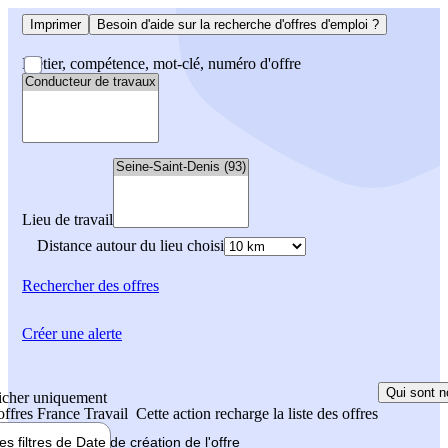
Imprimer
Besoin d'aide sur la recherche d'offres d'emploi ?
Métier, compétence, mot-clé, numéro d'offre
Lieu de travail
Distance autour du lieu choisi
Rechercher
des offres
Créer une alerte
Qui sont n
icher uniquement
 offres France Travail
Cette action recharge la liste des offres
les filtres de
Date de création
de l'offre