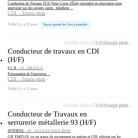
Conducteur de Travaux TCE (Tous Corps d'État) spécialisé en rénovation pour
intervenir sur des projets variés : hôtellerie,...
CDI - Temps plein
Publié il y a 20 jours
Soyez parmi les 1ers à postuler
Ajouter cette offre à ma sélection
CDI
Temps plein
Conducteur de travaux en CDI
(H/F)
F.C.R -
93 - DRANCY
Présentation de l'entreprise ...
CDI - Temps plein
Publié il y a 21 jours
Ajouter cette offre à ma sélection
CDI
Temps plein
Conducteur de Travaux en
serrurerie métallerie 93 (H/F)
INTERTIS -
93 - AULNAY-SOUS-BOIS
GIF EMPLOI, est un acteur du recrutement en intérim et CDI, référent sur les