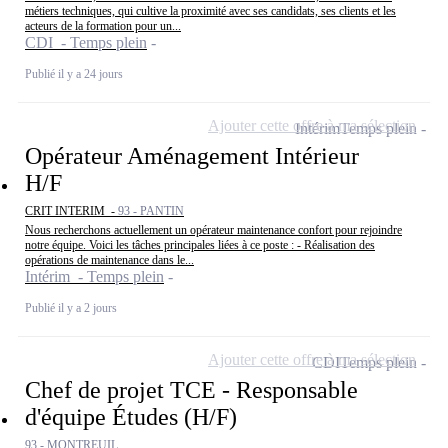
métiers techniques, qui cultive la proximité avec ses candidats, ses clients et les
acteurs de la formation pour un...
CDI - Temps plein
Publié il y a 24 jours
Ajouter cette offre à ma sélection
Intérim
Temps plein
Opérateur Aménagement Intérieur
H/F
CRIT INTERIM -
93 - PANTIN
Nous recherchons actuellement un opérateur maintenance confort pour rejoindre
notre équipe. Voici les tâches principales liées à ce poste : - Réalisation des
opérations de maintenance dans le...
Intérim - Temps plein
Publié il y a 2 jours
Ajouter cette offre à ma sélection
CDI
Temps plein
Chef de projet TCE - Responsable
d'équipe Études (H/F)
93 - MONTREUIL