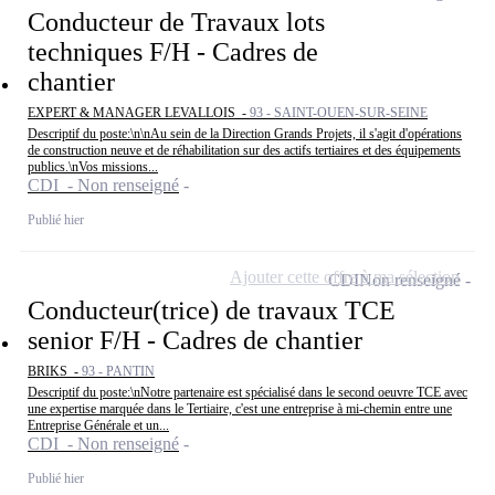
Conducteur de Travaux lots
techniques F/H - Cadres de
chantier
EXPERT & MANAGER LEVALLOIS -
93 - SAINT-OUEN-SUR-SEINE
Descriptif du poste:\n\nAu sein de la Direction Grands Projets, il s'agit d'opérations
de construction neuve et de réhabilitation sur des actifs tertiaires et des équipements
publics.\nVos missions...
CDI - Non renseigné
Publié hier
Ajouter cette offre à ma sélection
CDI
Non renseigné
Conducteur(trice) de travaux TCE
senior F/H - Cadres de chantier
BRIKS -
93 - PANTIN
Descriptif du poste:\nNotre partenaire est spécialisé dans le second oeuvre TCE avec
une expertise marquée dans le Tertiaire, c'est une entreprise à mi-chemin entre une
Entreprise Générale et un...
CDI - Non renseigné
Publié hier