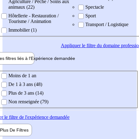
Agriculture / Pêche / Soins aux
animaux (22)
Spectacle
Hôtellerie - Restauration /
Sport
Tourisme / Animation
Transport / Logistique
Immobilier (1)
Appliquer
le filtre du domaine professi
es filtres liés à l'
Expérience
demandée
ience demandée
Moins de 1 an
De 1 à 3 ans (48)
Plus de 3 ans (14)
Non renseignée (79)
er
le filtre de l'expérience demandée
Plus De
Filtres