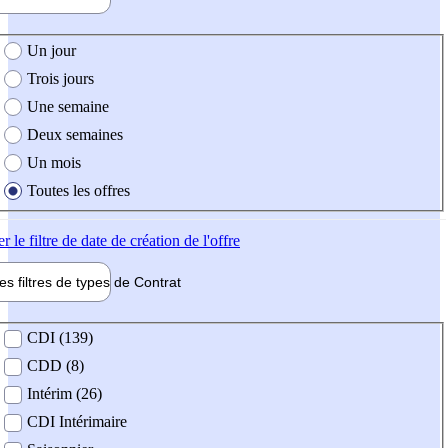
e création de l'offre
Un jour
Trois jours
Une semaine
Deux semaines
Un mois
Toutes les offres
er
le filtre de date de création de l'offre
les filtres de types de
Contrat
de contrat
CDI (139)
CDD (8)
Intérim (26)
CDI Intérimaire