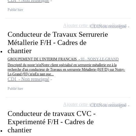
CDI - Non renseigné
Publié hier
Ajouter cette offre à ma sélection
CDI
Non renseigné
Conducteur de Travaux Serrurerie
Métallerie F/H - Cadres de
chantier
GROUPEMENT DE L'INTERIM FRANCAIS -
93 - NOISY-LE-GRAND
Descriptif du poste:\n\nNotre client spécialisé en serrurerie métallerie est à la
recherche d'un conducteur de Travaux en serrurerie Métallerie (H/F/D) sur Noisy-
Le-Grand (93).\n\nEn tant que...
CDI - Non renseigné
Publié hier
Ajouter cette offre à ma sélection
CDI
Non renseigné
Conducteur de travaux CVC -
Experimenté F/H - Cadres de
chantier