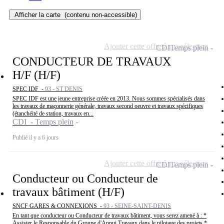
Afficher la carte
(contenu non-accessible)
Ajouter cette offre à ma sélection
CDI
Temps plein
CONDUCTEUR DE TRAVAUX
H/F (H/F)
SPEC IDF -
93 - ST DENIS
SPEC IDF est une jeune entreprise créée en 2013. Nous sommes spécialisés dans
les travaux de maçonnerie générale, travaux second oeuvre et travaux spécifiques
(étanchéité de station, travaux en...
CDI - Temps plein
Publié il y a 6 jours
Ajouter cette offre à ma sélection
CDI
Temps plein
Conducteur ou Conducteur de
travaux bâtiment (H/F)
SNCF GARES & CONNEXIONS -
93 - SEINE-SAINT-DENIS
En tant que conducteur ou Conducteur de travaux bâtiment, vous serez amené à : *
Assister le Responsable du Groupe d'Appui Travaux dans le pilotage des projets *