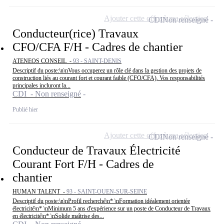
Ajouter cette offre à ma sélection
CDI
Non renseigné
Conducteur(rice) Travaux
CFO/CFA F/H - Cadres de chantier
ATENEOS CONSEIL -
93 - SAINT-DENIS
Descriptif du poste:\n\nVous occuperez un rôle clé dans la gestion des projets de
construction liés au courant fort et courant faible (CFO/CFA). Vos responsabilités
principales incluront la...
CDI - Non renseigné
Publié hier
Ajouter cette offre à ma sélection
CDI
Non renseigné
Conducteur de Travaux Électricité
Courant Fort F/H - Cadres de
chantier
HUMAN TALENT -
93 - SAINT-OUEN-SUR-SEINE
Descriptif du poste:\n\nProfil recherché\n* \nFormation idéalement orientée
électricité\n* \nMinimum 5 ans d'expérience sur un poste de Conducteur de Travaux
en électricité\n* \nSolide maîtrise des...