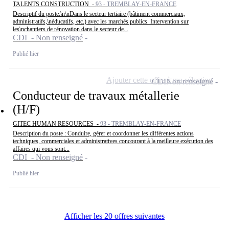
TALENTS CONSTRUCTION -
93 - TREMBLAY-EN-FRANCE
Descriptif du poste:\n\nDans le secteur tertiaire (bâtiment commerciaux,
administratifs,\néducatifs, etc.) avec les marchés publics. Intervention sur
les\nchantiers de rénovation dans le secteur de...
CDI - Non renseigné
Publié hier
Ajouter cette offre à ma sélection
CDI
Non renseigné
Conducteur de travaux métallerie
(H/F)
GITEC HUMAN RESOURCES -
93 - TREMBLAY-EN-FRANCE
Description du poste : Conduire, gérer et coordonner les différentes actions
techniques, commerciales et administratives concourant à la meilleure exécution des
affaires qui vous sont...
CDI - Non renseigné
Publié hier
Afficher les 20 offres suivantes