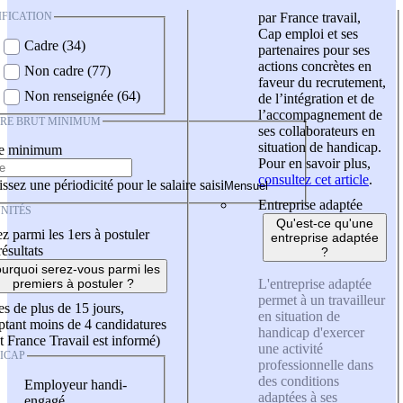
IFICATION
par France travail,
Cap emploi et ses
Cadre (34)
partenaires pour ses
actions concrètes en
Non cadre (77)
faveur du recrutement,
Non renseignée (64)
de l’intégration et de
l’accompagnement de
IRE BRUT MINIMUM
ses collaborateurs en
situation de handicap.
re minimum
Pour en savoir plus,
consultez cet article
.
ssez une périodicité pour le salaire saisi
Entreprise adaptée
NITÉS
Qu'est-ce qu'une
z parmi les 1ers à postuler
entreprise adaptée
résultats
?
urquoi serez-vous parmi les
L'entreprise adaptée
premiers à postuler ?
permet à un travailleur
es de plus de 15 jours,
en situation de
tant moins de 4 candidatures
handicap d'exercer
t France Travail est informé)
une activité
ICAP
professionnelle dans
des conditions
Employeur handi-
adaptées à ses
engagé