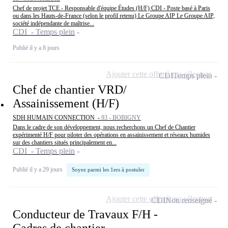
Chef de projet TCE - Responsable d'équipe Études (H/F) CDI - Poste basé à Paris
ou dans les Hauts-de-France (selon le profil retenu) Le Groupe AIP Le Groupe AIP,
société indépendante de maîtrise...
CDI - Temps plein
Publié il y a 8 jours
Ajouter cette offre à ma sélection
CDI
Temps plein
Chef de chantier VRD/
Assainissement (H/F)
SDH HUMAIN CONNECTION -
93 - BOBIGNY
Dans le cadre de son développement, nous recherchons un Chef de Chantier
expérimenté H/F pour piloter des opérations en assainissement et réseaux humides
sur des chantiers situés principalement en...
CDI - Temps plein
Publié il y a 29 jours
Soyez parmi les 1ers à postuler
Ajouter cette offre à ma sélection
CDI
Non renseigné
Conducteur de Travaux F/H -