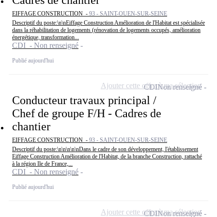
Cadres de chantier
EIFFAGE CONSTRUCTION -
93 - SAINT-OUEN-SUR-SEINE
Descriptif du poste:\n\nEiffage Construction Amélioration de l'Habitat est spécialisée
dans la réhabilitation de logements (rénovation de logements occupés, amélioration
énergétique, transformation...
CDI - Non renseigné
Publié aujourd'hui
Ajouter cette offre à ma sélection
CDI
Non renseigné
Conducteur travaux principal /
Chef de groupe F/H - Cadres de
chantier
EIFFAGE CONSTRUCTION -
93 - SAINT-OUEN-SUR-SEINE
Descriptif du poste:\n\n\n\n\nDans le cadre de son développement, l'établissement
Eiffage Construction Amélioration de l'Habitat, de la branche Construction, rattaché
à la région Ile de France,...
CDI - Non renseigné
Publié aujourd'hui
Ajouter cette offre à ma sélection
CDI
Non renseigné