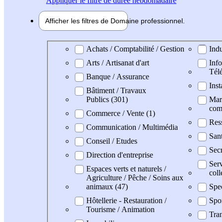
Appliquer
le filtre de durée hebdomadaire
Afficher les filtres de
Domaine pro
fessionnel
Domaine professionel
Achats / Comptabilité / Gestion
Indu
Arts / Artisanat d'art
Info
Tél
Banque / Assurance
Inst
Bâtiment / Travaux
Publics (301)
Mark
com
Commerce / Vente (1)
Res
Communication / Multimédia
San
Conseil / Etudes
Secr
Direction d'entreprise
Serv
Espaces verts et naturels /
coll
Agriculture / Pêche / Soins aux
animaux (47)
Spe
Hôtellerie - Restauration /
Spo
Tourisme / Animation
Tran