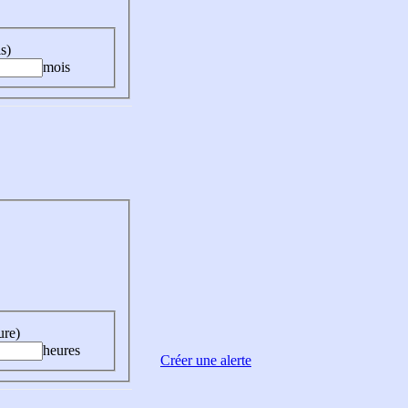
s)
mois
ure)
heures
Créer une alerte