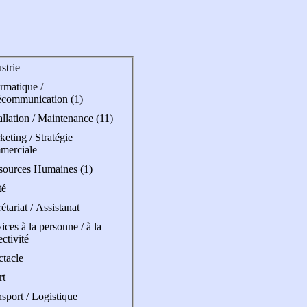
strie
rmatique /
écommunication (1)
allation / Maintenance (11)
eting / Stratégie
merciale
sources Humaines (1)
té
étariat / Assistanat
ices à la personne / à la
ectivité
ctacle
rt
sport / Logistique