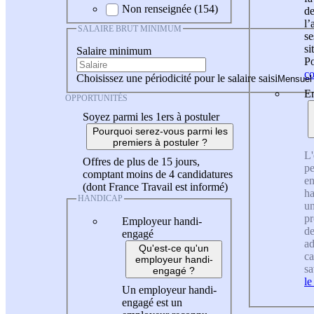
Non renseignée (154)
de
l
SALAIRE BRUT MINIMUM
se
si
Salaire minimum
Po
co
Choisissez une périodicité pour le salaire saisi
En
OPPORTUNITÉS
Soyez parmi les 1ers à postuler
Pourquoi serez-vous parmi les
premiers à postuler ?
L'
Offres de plus de 15 jours,
pe
comptant moins de 4 candidatures
en
(dont France Travail est informé)
ha
HANDICAP
un
pr
Employeur handi-
de
engagé
ad
Qu'est-ce qu'un
ca
employeur handi-
sa
engagé ?
le
Un employeur handi-
engagé est un