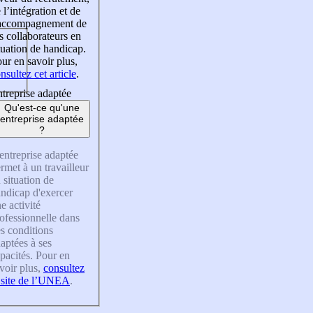
 l’intégration et de
’accompagnement de
s collaborateurs en
tuation de handicap.
ur en savoir plus,
nsultez cet article
.
treprise adaptée
Qu'est-ce qu'une
entreprise adaptée
?
entreprise adaptée
rmet à un travailleur
 situation de
ndicap d'exercer
e activité
ofessionnelle dans
s conditions
aptées à ses
pacités. Pour en
voir plus,
consultez
 site de l’UNEA
.