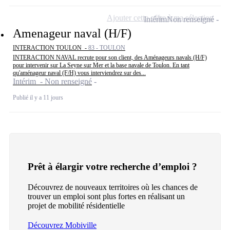
Ajouter cette offre à ma sélection
Intérim
Non renseigné
Amenageur naval (H/F)
INTERACTION TOULON -
83 - TOULON
INTERACTION NAVAL recrute pour son client, des Aménageurs navals (H/F)
pour intervenir sur La Seyne sur Mer et la base navale de Toulon. En tant
qu'aménageur naval (F/H) vous interviendrez sur des...
Intérim - Non renseigné
Publié il y a 11 jours
Prêt à élargir votre recherche d’emploi ?
Découvrez de nouveaux territoires où les chances de
trouver un emploi sont plus fortes en réalisant un
projet de mobilité résidentielle
Découvrez Mobiville