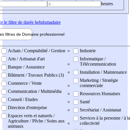
heures
er
le filtre de durée hebdomadaire
les filtres de
Domaine pro
fessionnel
ne professionel
Achats / Comptabilité / Gestion
Industrie
Arts / Artisanat d'art
Informatique /
Télécommunication
Banque / Assurance
Installation / Maintenance
Bâtiment / Travaux Publics (3)
Marketing / Stratégie
Commerce / Vente
commerciale
Communication / Multimédia
Ressources Humaines
Conseil / Etudes
Santé
Direction d'entreprise
Secrétariat / Assistanat
Espaces verts et naturels /
Services à la personne / à l
Agriculture / Pêche / Soins aux
collectivité
animaux