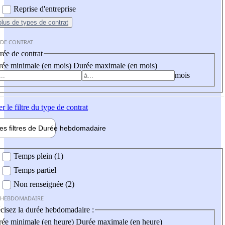
Reprise d'entreprise
plus
de types de contrat
 DE CONTRAT
ée de contrat
ée minimale (en mois)
Durée maximale (en mois)
mois
er
le filtre du type de contrat
les filtres de
Durée hebdo
madaire
 hebdomadaire
Temps plein (1)
Temps partiel
Non renseignée (2)
 HEBDOMADAIRE
cisez la durée hebdomadaire :
ée minimale (en heure)
Durée maximale (en heure)