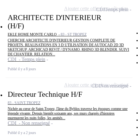
Ajouter cette offre à ma sélection
CDI
Temps plein
ARCHITECTE D'INTERIEUR
(H/F)
EKLE HOME MONTE CARLO -
83 - ST TROPEZ
CHERCHE ARCHITECTE D'INTERIEUR GESTION COMPLETE DE
PROJETS. REALISATIONS EN 3 D UTILISATION DE AUTOCAD 2D 3D
SKETCHUP. ARCHICAD REVIT / DYNAMO. RHINO 3D BLENDER. SUIVI
DE CHANTIER. RELATION...
CDI - Temps plein
Publié il y a 8 jours
Ajouter cette offre à ma sélection
CDI
Non renseigné
Directeur Technique H/F
83 - SAINT-TROPEZ
Nichée au cœur de Saint-Tropez, l'âme du Byblos traverse les époques comme une
légende vivante. Depuis bientôt soixante ans, ses murs chargés d'histoires
murmurent les nuits folles, les amitiés...
CDI - Non renseigné
Publié il y a 2 jours