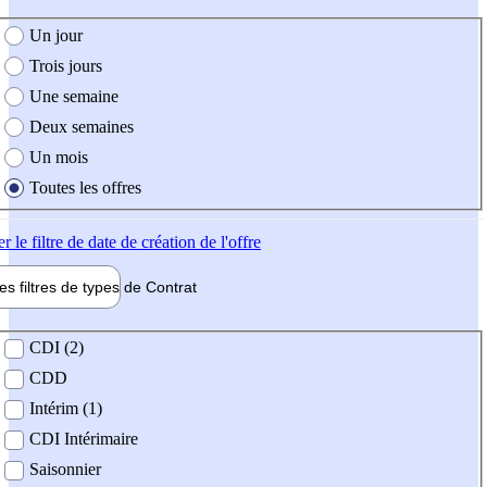
e création de l'offre
Un jour
Trois jours
Une semaine
Deux semaines
Un mois
Toutes les offres
er
le filtre de date de création de l'offre
les filtres de types de
Contrat
de contrat
CDI (2)
CDD
Intérim (1)
CDI Intérimaire
Saisonnier