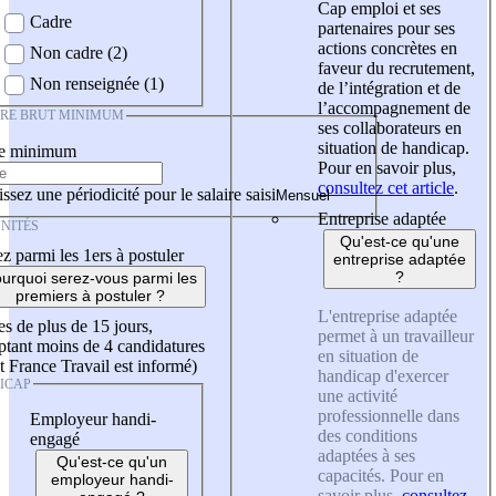
Cap emploi et ses
Cadre
partenaires pour ses
actions concrètes en
Non cadre (2)
faveur du recrutement,
Non renseignée (1)
de l’intégration et de
l’accompagnement de
IRE BRUT MINIMUM
ses collaborateurs en
situation de handicap.
re minimum
Pour en savoir plus,
consultez cet article
.
ssez une périodicité pour le salaire saisi
Entreprise adaptée
NITÉS
Qu'est-ce qu'une
z parmi les 1ers à postuler
entreprise adaptée
?
urquoi serez-vous parmi les
premiers à postuler ?
L'entreprise adaptée
es de plus de 15 jours,
permet à un travailleur
tant moins de 4 candidatures
en situation de
t France Travail est informé)
handicap d'exercer
ICAP
une activité
professionnelle dans
Employeur handi-
des conditions
engagé
adaptées à ses
Qu'est-ce qu'un
capacités. Pour en
employeur handi-
savoir plus,
consultez