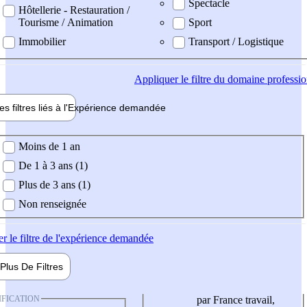
Spectacle
Hôtellerie - Restauration /
Tourisme / Animation
Sport
Immobilier
Transport / Logistique
Appliquer
le filtre du domaine professi
es filtres liés à l'
Expérience
demandée
ience demandée
Moins de 1 an
De 1 à 3 ans (1)
Plus de 3 ans (1)
Non renseignée
er
le filtre de l'expérience demandée
Plus De
Filtres
IFICATION
par France travail,