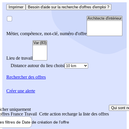
Imprimer
Besoin d'aide sur la recherche d'offres d'emploi ?
Métier, compétence, mot-clé, numéro d'offre
Lieu de travail
Distance autour du lieu choisi
Rechercher
des offres
Créer une alerte
Qui sont n
icher uniquement
 offres France Travail
Cette action recharge la liste des offres
les filtres de
Date de création
de l'offre