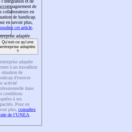
 l’intégration et de
’accompagnement de
s collaborateurs en
tuation de handicap.
ur en savoir plus,
nsultez cet article
.
treprise adaptée
Qu'est-ce qu'une
entreprise adaptée
?
entreprise adaptée
rmet à un travailleur
 situation de
ndicap d'exercer
e activité
ofessionnelle dans
s conditions
aptées à ses
pacités. Pour en
voir plus,
consultez
 site de l’UNEA
.