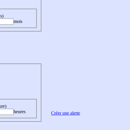
s)
mois
ure)
heures
Créer une alerte