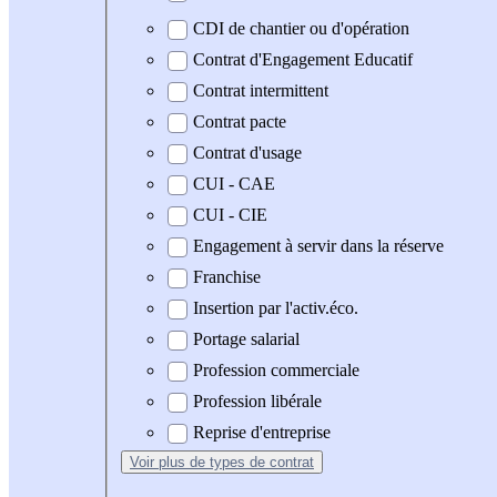
CDI de chantier ou d'opération
Contrat d'Engagement Educatif
Contrat intermittent
Contrat pacte
Contrat d'usage
CUI - CAE
CUI - CIE
Engagement à servir dans la réserve
Franchise
Insertion par l'activ.éco.
Portage salarial
Profession commerciale
Profession libérale
Reprise d'entreprise
Voir plus
de types de contrat