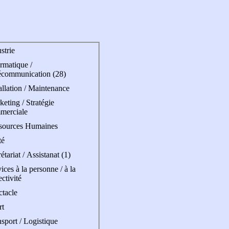
strie
rmatique /
écommunication (28)
allation / Maintenance
eting / Stratégie
merciale
sources Humaines
té
étariat / Assistanat (1)
ices à la personne / à la
ectivité
ctacle
rt
sport / Logistique