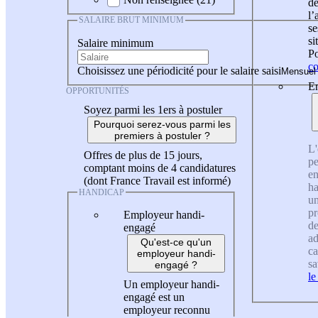
de
l
SALAIRE BRUT MINIMUM
se
si
Salaire minimum
Po
co
Choisissez une périodicité pour le salaire saisi
En
OPPORTUNITÉS
Soyez parmi les 1ers à postuler
Pourquoi serez-vous parmi les
premiers à postuler ?
L'
Offres de plus de 15 jours,
pe
comptant moins de 4 candidatures
en
(dont France Travail est informé)
ha
HANDICAP
un
pr
Employeur handi-
de
engagé
ad
Qu'est-ce qu'un
ca
employeur handi-
sa
engagé ?
le
Un employeur handi-
engagé est un
employeur reconnu