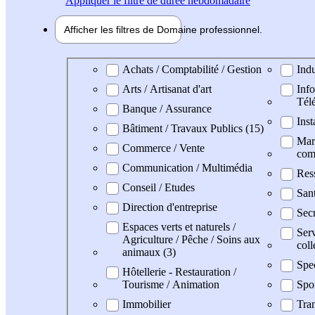
Appliquer
le filtre de durée hebdomadaire
Afficher les filtres de
Domaine pro
fessionnel
Domaine professionel
Achats / Comptabilité / Gestion
Indu
Arts / Artisanat d'art
Info
Tél
Banque / Assurance
Inst
Bâtiment / Travaux Publics (15)
Mark
Commerce / Vente
com
Communication / Multimédia
Res
Conseil / Etudes
San
Direction d'entreprise
Secr
Espaces verts et naturels /
Serv
Agriculture / Pêche / Soins aux
coll
animaux (3)
Spe
Hôtellerie - Restauration /
Tourisme / Animation
Spo
Immobilier
Tran