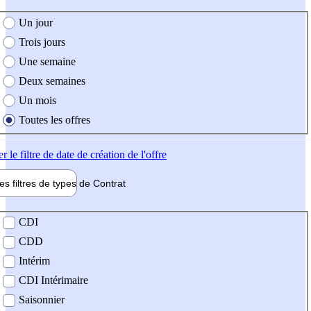
e création de l'offre
Un jour
Trois jours
Une semaine
Deux semaines
Un mois
Toutes les offres
er
le filtre de date de création de l'offre
les filtres de types de
Contrat
de contrat
CDI
CDD
Intérim
CDI Intérimaire
Saisonnier