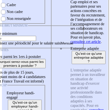
Cap emploi et ses
Cadre
partenaires pour ses
actions concrètes en
Non cadre
faveur du recrutement,
Non renseignée
de l’intégration et de
l’accompagnement de
IRE BRUT MINIMUM
ses collaborateurs en
situation de handicap.
re minimum
Pour en savoir plus,
consultez cet article
.
ssez une périodicité pour le salaire saisi
Entreprise adaptée
NITÉS
Qu'est-ce qu'une
z parmi les 1ers à postuler
entreprise adaptée
?
urquoi serez-vous parmi les
premiers à postuler ?
L'entreprise adaptée
es de plus de 15 jours,
permet à un travailleur
tant moins de 4 candidatures
en situation de
t France Travail est informé)
handicap d'exercer
ICAP
une activité
professionnelle dans
Employeur handi-
des conditions
engagé
adaptées à ses
Qu'est-ce qu'un
capacités. Pour en
employeur handi-
savoir plus,
consultez