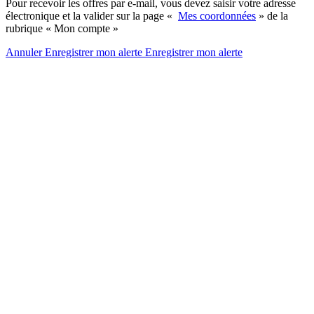
Pour recevoir les offres par e-mail, vous devez saisir votre adresse
électronique et la valider sur la page «
Mes coordonnées
» de la
rubrique « Mon compte »
Annuler
Enregistrer mon alerte
Enregistrer
mon alerte