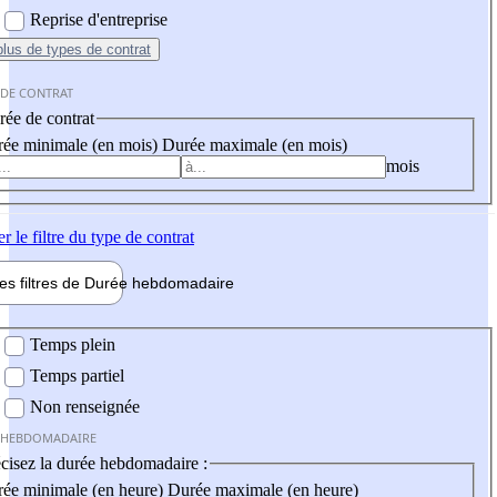
Reprise d'entreprise
plus
de types de contrat
 DE CONTRAT
ée de contrat
ée minimale (en mois)
Durée maximale (en mois)
mois
er
le filtre du type de contrat
les filtres de
Durée hebdo
madaire
 hebdomadaire
Temps plein
Temps partiel
Non renseignée
 HEBDOMADAIRE
cisez la durée hebdomadaire :
ée minimale (en heure)
Durée maximale (en heure)