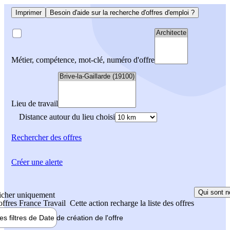
Imprimer
Besoin d'aide sur la recherche d'offres d'emploi ?
Métier, compétence, mot-clé, numéro d'offre
Lieu de travail
Distance autour du lieu choisi
Rechercher
des offres
Créer une alerte
Qui sont n
icher uniquement
 offres France Travail
Cette action recharge la liste des offres
les filtres de
Date de création
de l'offre