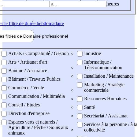
heures
er
le filtre de durée hebdomadaire
les filtres de
Domaine pro
fessionnel
ne professionel
Achats / Comptabilité / Gestion
Industrie
Arts / Artisanat d'art
Informatique /
Télécommunication
Banque / Assurance
Installation / Maintenance
Bâtiment / Travaux Publics
Marketing / Stratégie
Commerce / Vente
commerciale
Communication / Multimédia
Ressources Humaines
Conseil / Etudes
Santé
Direction d'entreprise
Secrétariat / Assistanat
Espaces verts et naturels /
Services à la personne / à l
Agriculture / Pêche / Soins aux
collectivité
animaux