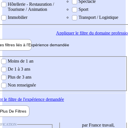
Spectacle
Hôtellerie - Restauration /
Tourisme / Animation
Sport
Immobilier
Transport / Logistique
Appliquer
le filtre du domaine professi
es filtres liés à l'
Expérience
demandée
ience demandée
Moins de 1 an
De 1 à 3 ans
Plus de 3 ans
Non renseignée
er
le filtre de l'expérience demandée
Plus De
Filtres
IFICATION
par France travail,