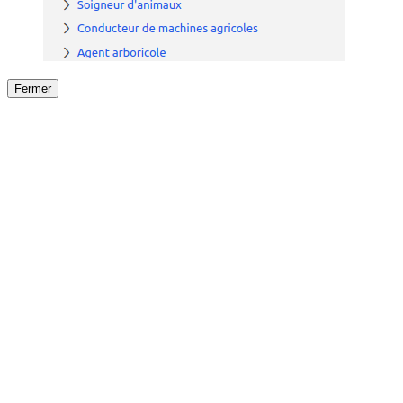
Fermer
Fermer
le détail de l'offre
/
Offre
sur
Offre précéden