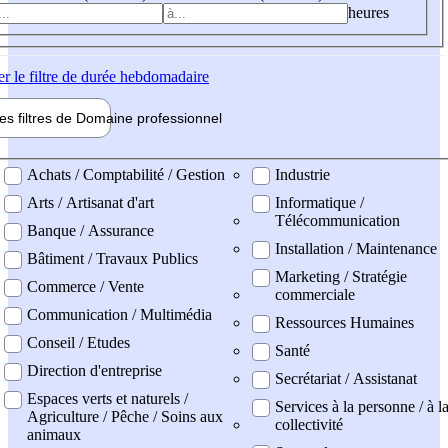
heures
er
le filtre de durée hebdomadaire
les filtres de
Domaine pro
fessionnel
ne professionel
Achats / Comptabilité / Gestion
Industrie
Arts / Artisanat d'art
Informatique /
Télécommunication
Banque / Assurance
Installation / Maintenance
Bâtiment / Travaux Publics
Marketing / Stratégie
Commerce / Vente
commerciale
Communication / Multimédia
Ressources Humaines
Conseil / Etudes
Santé
Direction d'entreprise
Secrétariat / Assistanat
Espaces verts et naturels /
Services à la personne / à l
Agriculture / Pêche / Soins aux
collectivité
animaux