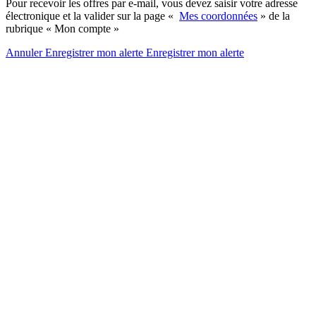
Pour recevoir les offres par e-mail, vous devez saisir votre adresse
électronique et la valider sur la page «
Mes coordonnées
» de la
rubrique « Mon compte »
Annuler
Enregistrer mon alerte
Enregistrer
mon alerte