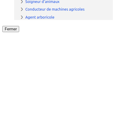
Fermer
Fermer
le détail de l'offre
/
Offre
sur
Offre précéden