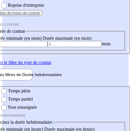
Reprise d'entreprise
plus
de types de contrat
 DE CONTRAT
ée de contrat
ée minimale (en mois)
Durée maximale (en mois)
mois
er
le filtre du type de contrat
les filtres de
Durée hebdo
madaire
 hebdomadaire
Temps plein
Temps partiel
Non renseignée
 HEBDOMADAIRE
cisez la durée hebdomadaire :
ée minimale (en heure)
Durée maximale (en heure)