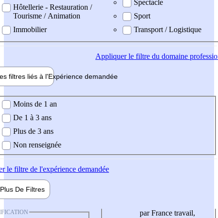
Spectacle
Hôtellerie - Restauration /
Tourisme / Animation
Sport
Immobilier
Transport / Logistique
Appliquer
le filtre du domaine professi
es filtres liés à l'
Expérience
demandée
ience demandée
Moins de 1 an
De 1 à 3 ans
Plus de 3 ans
Non renseignée
er
le filtre de l'expérience demandée
Plus De
Filtres
IFICATION
par France travail,