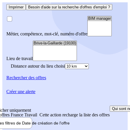
Imprimer
Besoin d'aide sur la recherche d'offres d'emploi ?
Métier, compétence, mot-clé, numéro d'offre
Lieu de travail
Distance autour du lieu choisi
Rechercher
des offres
Créer une alerte
Qui sont n
icher uniquement
 offres France Travail
Cette action recharge la liste des offres
les filtres de
Date de création
de l'offre