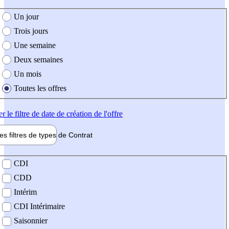
e création de l'offre
Un jour
Trois jours
Une semaine
Deux semaines
Un mois
Toutes les offres
er
le filtre de date de création de l'offre
les filtres de types de
Contrat
de contrat
CDI
CDD
Intérim
CDI Intérimaire
Saisonnier