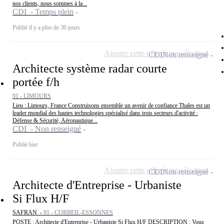
nos clients, nous sommes à la...
CDI - Temps plein
Publié il y a plus de 30 jours
Ajouter cette offre à ma sélection
CDI
Non renseigné
Architecte système radar courte
portée f/h
91 - LIMOURS
Lieu : Limours, France Construisons ensemble un avenir de confiance Thales est un
leader mondial des hautes technologies spécialisé dans trois secteurs d'activité :
Défense & Sécurité, Aéronautique...
CDI - Non renseigné
Publié hier
Ajouter cette offre à ma sélection
CDI
Non renseigné
Architecte d'Entreprise - Urbaniste
Si Flux H/F
SAFRAN -
91 - CORBEIL-ESSONNES
POSTE : Architecte d'Entreprise - Urbaniste Si Flux H/F DESCRIPTION : Vous