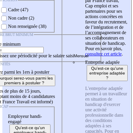
IFICATION
par France travail,
Cap emploi et ses
Cadre (47)
partenaires pour ses
actions concrètes en
Non cadre (2)
faveur du recrutement,
Non renseignée (38)
de l’intégration et de
l’accompagnement de
IRE BRUT MINIMUM
ses collaborateurs en
situation de handicap.
re minimum
Pour en savoir plus,
consultez cet article
.
ssez une périodicité pour le salaire saisi
Entreprise adaptée
NITÉS
Qu'est-ce qu'une
z parmi les 1ers à postuler
entreprise adaptée
?
urquoi serez-vous parmi les
premiers à postuler ?
L'entreprise adaptée
es de plus de 15 jours,
permet à un travailleur
tant moins de 4 candidatures
en situation de
t France Travail est informé)
handicap d'exercer
ICAP
une activité
professionnelle dans
Employeur handi-
des conditions
engagé
adaptées à ses
Qu'est-ce qu'un
capacités. Pour en
employeur handi-