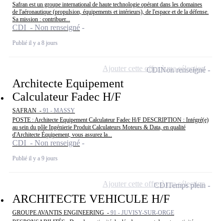
Safran est un groupe international de haute technologie opérant dans les domaines
de l'aéronautique (propulsion, équipements et intérieurs), de l'espace et de la défense.
Sa mission : contribuer...
CDI - Non renseigné
Publié il y a 8 jours
Ajouter cette offre à ma sélection
CDI
Non renseigné
Architecte Equipement
Calculateur Fadec H/F
SAFRAN -
91 - MASSY
POSTE : Architecte Equipement Calculateur Fadec H/F DESCRIPTION : Intégré(e)
au sein du pôle Ingénierie Produit Calculateurs Moteurs & Data, en qualité
d'Architecte Équipement, vous assurez la...
CDI - Non renseigné
Publié il y a 9 jours
Ajouter cette offre à ma sélection
CDI
Temps plein
ARCHITECTE VEHICULE H/F
GROUPE AVANTIS ENGINEERING -
91 - JUVISY-SUR-ORGE