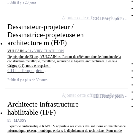
Publié il y a 20 jours
Ajouter cette offre à ma sélection
CDI
Temps plein
Dessinateur-projeteur /
Dessinatrice-projeteuse en
architecture m (H/F)
VULCAIN -
91 - VIRY CHATILLON
Depuis plus de 25 ans, VULCAIN est l'acteur de référence dans le domaine de la
construction métallique, métallerie, serrurerie et façades architecturées. Basée à
Grigny (91), notre entreprise...
CDI - Temps plein
Publié il y a plus de 30 jours
Ajouter cette offre à ma sélection
CDI
Temps plein
Architecte Infrastructure
habilitable (H/F)
91 - MASSY
Expert de l'informatique KAN CS apporte à ses clients des solutions en maintenance
informatique, réseau, monétique et dans le déploiement de techniciens. Pour un de