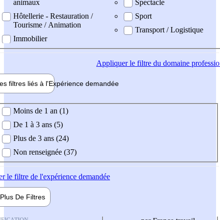
animaux
Spectacle
Hôtellerie - Restauration /
Sport
Tourisme / Animation
Transport / Logistique
Immobilier
Appliquer
le filtre du domaine professi
es filtres liés à l'
Expérience
demandée
ience demandée
Moins de 1 an (1)
De 1 à 3 ans (5)
Plus de 3 ans (24)
Non renseignée (37)
er
le filtre de l'expérience demandée
Plus De
Filtres