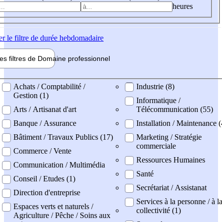
heures
er
le filtre de durée hebdomadaire
les filtres de
Domaine pro
fessionnel
ne professionel
Achats / Comptabilité /
Industrie (8)
Gestion (1)
Informatique /
Arts / Artisanat d'art
Télécommunication (55)
Banque / Assurance
Installation / Maintenance (
Bâtiment / Travaux Publics (17)
Marketing / Stratégie
commerciale
Commerce / Vente
Ressources Humaines
Communication / Multimédia
Santé
Conseil / Etudes (1)
Secrétariat / Assistanat
Direction d'entreprise
Services à la personne / à l
Espaces verts et naturels /
collectivité (1)
Agriculture / Pêche / Soins aux