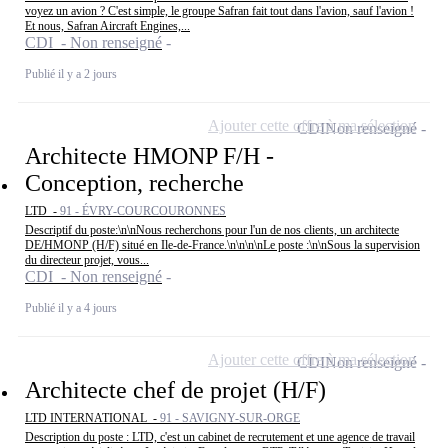
voyez un avion ? C'est simple, le groupe Safran fait tout dans l'avion, sauf l'avion !
Et nous, Safran Aircraft Engines,...
CDI - Non renseigné
Publié il y a 2 jours
Ajouter cette offre à ma sélection
CDI
Non renseigné
Architecte HMONP F/H -
Conception, recherche
LTD -
91 - ÉVRY-COURCOURONNES
Descriptif du poste:\n\nNous recherchons pour l'un de nos clients, un architecte
DE/HMONP (H/F) situé en Ile-de-France.\n\n\n\nLe poste :\n\nSous la supervision
du directeur projet, vous...
CDI - Non renseigné
Publié il y a 4 jours
Ajouter cette offre à ma sélection
CDI
Non renseigné
Architecte chef de projet (H/F)
LTD INTERNATIONAL -
91 - SAVIGNY-SUR-ORGE
Description du poste : LTD, c'est un cabinet de recrutement et une agence de travail