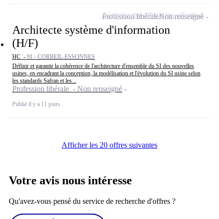
Ajouter cette offre à ma sélection
Profession libérale
Non renseigné
Architecte système d'information
(H/F)
HC -
91 - CORBEIL-ESSONNES
Définir et garantir la cohérence de l'architecture d'ensemble du SI des nouvelles
usines, en encadrant la conception, la modélisation et l'évolution du SI usine selon
les standards Safran et les...
Profession libérale - Non renseigné
Publié il y a 11 jours
Afficher les 20 offres suivantes
Votre avis nous intéresse
Qu'avez-vous pensé du service de recherche d'offres ?