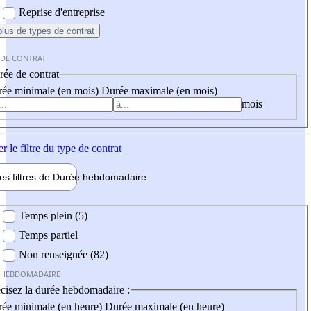
Reprise d'entreprise
plus
de types de contrat
 DE CONTRAT
ée de contrat
ée minimale (en mois)
Durée maximale (en mois)
mois
er
le filtre du type de contrat
les filtres de
Durée hebdo
madaire
 hebdomadaire
Temps plein (5)
Temps partiel
Non renseignée (82)
 HEBDOMADAIRE
cisez la durée hebdomadaire :
ée minimale (en heure)
Durée maximale (en heure)