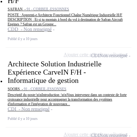
H/F
SAFRAN -
91 - CORBEIL-ESSONNES
POSTE : Apprenti-e Architecte Fonctionnel Chaîne Numérique Industrielle H/F
DESCRIPTION : Et si tu montais à bord du vol à destination de Safran Aircraft
Engines ? Safran est un Groupe...
CDD - Non renseigné
Publié il y a 10 jours
Ajouter cette offre à ma sélection
CDI
Non renseigné
Architecte Solution Industrielle
Expérience CarveIN F/H -
Informatique de gestion
SOORS -
91 - CORBEIL-ESSONNES
Descriptif du poste:\n\nIntroduction :\n\nVous intervenez dans un contexte de forte
croissance industrielle pour accompagner la transformation des systèmes
d'information et l'intégration de nouveaux...
CDI - Non renseigné
Publié il y a 10 jours
Ajouter cette offre à ma sélection
CDI
Non renseigné