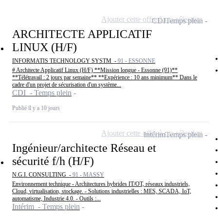
Ajouter cette offre à ma sélection
CDI
Temps plein
ARCHITECTE APPLICATIF
LINUX (H/F)
INFORMATIS TECHNOLOGY SYSTM -
91 - ESSONNE
# Architecte Applicatif Linux (H/F) **Mission longue - Essonne (91)**
**Télétravail : 2 jours par semaine** **Expérience : 10 ans minimum** Dans le
cadre d'un projet de sécurisation d'un système...
CDI - Temps plein
Publié il y a 10 jours
Ajouter cette offre à ma sélection
Intérim
Temps plein
Ingénieur/architecte Réseau et
sécurité f/h (H/F)
N.G.I. CONSULTING -
91 - MASSY
Environnement technique - Architectures hybrides IT/OT, réseaux industriels,
Cloud, virtualisation, stockage. - Solutions industrielles : MES, SCADA, IoT,
automatisme, Industrie 4.0. - Outils :...
Intérim - Temps plein