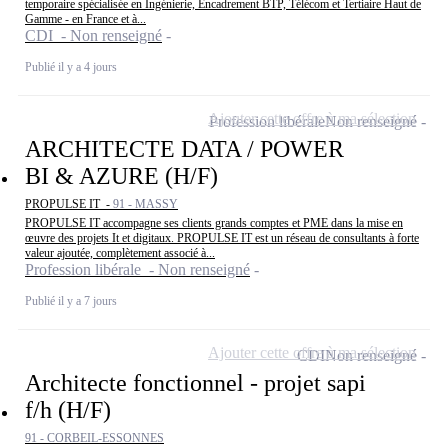
temporaire spécialisée en Ingénierie, Encadrement BTP, Télécom et Tertiaire Haut de
Gamme - en France et à...
CDI - Non renseigné
Publié il y a 4 jours
Ajouter cette offre à ma sélection
Profession libérale
Non renseigné
ARCHITECTE DATA / POWER
BI & AZURE (H/F)
PROPULSE IT -
91 - MASSY
PROPULSE IT accompagne ses clients grands comptes et PME dans la mise en
œuvre des projets It et digitaux. PROPULSE IT est un réseau de consultants à forte
valeur ajoutée, complètement associé à...
Profession libérale - Non renseigné
Publié il y a 7 jours
Ajouter cette offre à ma sélection
CDI
Non renseigné
Architecte fonctionnel - projet sapi
f/h (H/F)
91 - CORBEIL-ESSONNES