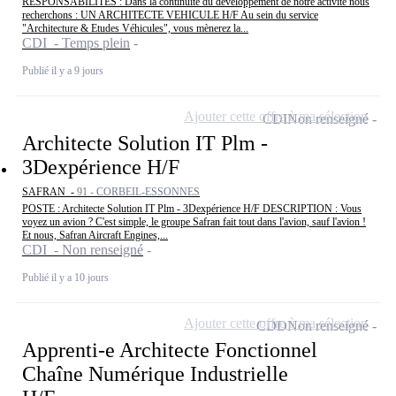
RESPONSABILITÉS : Dans la continuité du développement de notre activité nous
recherchons : UN ARCHITECTE VEHICULE H/F Au sein du service
"Architecture & Etudes Véhicules", vous mènerez la...
CDI - Temps plein
Publié il y a 9 jours
Ajouter cette offre à ma sélection
CDI
Non renseigné
Architecte Solution IT Plm -
3Dexpérience H/F
SAFRAN -
91 - CORBEIL-ESSONNES
POSTE : Architecte Solution IT Plm - 3Dexpérience H/F DESCRIPTION : Vous
voyez un avion ? C'est simple, le groupe Safran fait tout dans l'avion, sauf l'avion !
Et nous, Safran Aircraft Engines,...
CDI - Non renseigné
Publié il y a 10 jours
Ajouter cette offre à ma sélection
CDD
Non renseigné
Apprenti-e Architecte Fonctionnel
Chaîne Numérique Industrielle