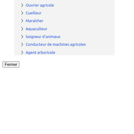
Fermer
Fermer
le détail de l'offre
/
Offre
sur
Offre précéden