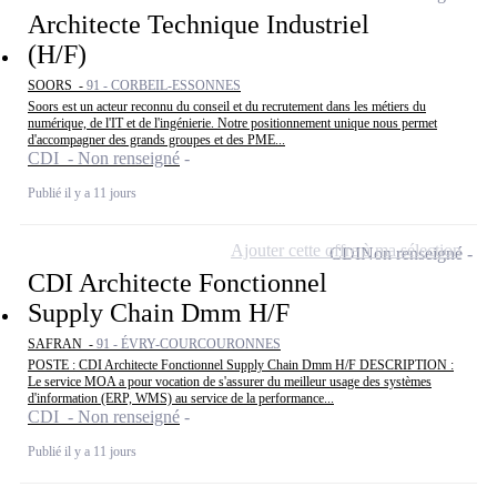
Architecte Technique Industriel
(H/F)
SOORS -
91 - CORBEIL-ESSONNES
Soors est un acteur reconnu du conseil et du recrutement dans les métiers du
numérique, de l'IT et de l'ingénierie. Notre positionnement unique nous permet
d'accompagner des grands groupes et des PME...
CDI - Non renseigné
Publié il y a 11 jours
Ajouter cette offre à ma sélection
CDI
Non renseigné
CDI Architecte Fonctionnel
Supply Chain Dmm H/F
SAFRAN -
91 - ÉVRY-COURCOURONNES
POSTE : CDI Architecte Fonctionnel Supply Chain Dmm H/F DESCRIPTION :
Le service MOA a pour vocation de s'assurer du meilleur usage des systèmes
d'information (ERP, WMS) au service de la performance...
CDI - Non renseigné
Publié il y a 11 jours