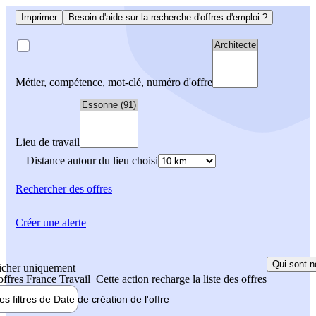
Imprimer
Besoin d'aide sur la recherche d'offres d'emploi ?
Métier, compétence, mot-clé, numéro d'offre
Lieu de travail
Distance autour du lieu choisi
Rechercher
des offres
Créer une alerte
Qui sont n
icher uniquement
 offres France Travail
Cette action recharge la liste des offres
les filtres de
Date de création
de l'offre