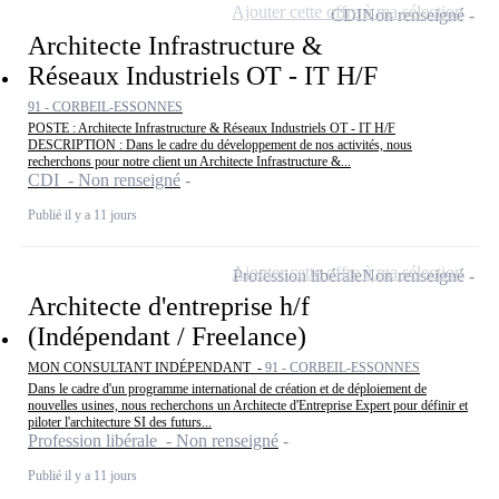
Ajouter cette offre à ma sélection
CDI
Non renseigné
Architecte Infrastructure &
Réseaux Industriels OT - IT H/F
91 - CORBEIL-ESSONNES
POSTE : Architecte Infrastructure & Réseaux Industriels OT - IT H/F
DESCRIPTION : Dans le cadre du développement de nos activités, nous
recherchons pour notre client un Architecte Infrastructure &...
CDI - Non renseigné
Publié il y a 11 jours
Ajouter cette offre à ma sélection
Profession libérale
Non renseigné
Architecte d'entreprise h/f
(Indépendant / Freelance)
MON CONSULTANT INDÉPENDANT -
91 - CORBEIL-ESSONNES
Dans le cadre d'un programme international de création et de déploiement de
nouvelles usines, nous recherchons un Architecte d'Entreprise Expert pour définir et
piloter l'architecture SI des futurs...
Profession libérale - Non renseigné
Publié il y a 11 jours