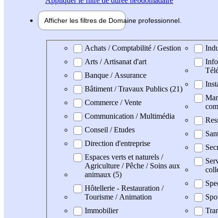
Appliquer
le filtre de durée hebdomadaire
Afficher les filtres de
Domaine pro
fessionnel
Domaine professionel
Achats / Comptabilité / Gestion
Indu
Arts / Artisanat d'art
Info
Tél
Banque / Assurance
Inst
Bâtiment / Travaux Publics (21)
Mark
Commerce / Vente
com
Communication / Multimédia
Res
Conseil / Etudes
San
Direction d'entreprise
Secr
Espaces verts et naturels /
Serv
Agriculture / Pêche / Soins aux
coll
animaux (5)
Spe
Hôtellerie - Restauration /
Tourisme / Animation
Spo
Immobilier
Tran