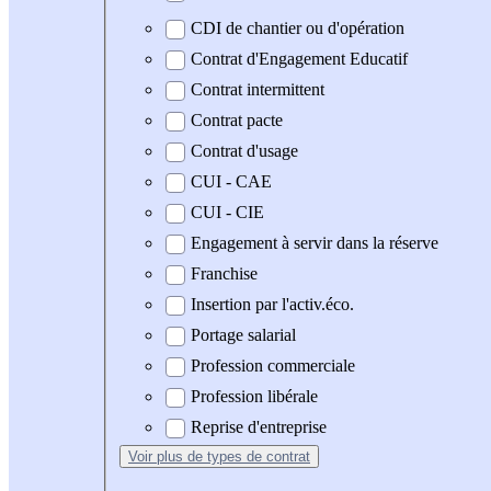
CDI de chantier ou d'opération
Contrat d'Engagement Educatif
Contrat intermittent
Contrat pacte
Contrat d'usage
CUI - CAE
CUI - CIE
Engagement à servir dans la réserve
Franchise
Insertion par l'activ.éco.
Portage salarial
Profession commerciale
Profession libérale
Reprise d'entreprise
Voir plus
de types de contrat