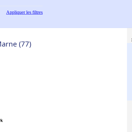
Appliquer
les filtres
Marne (77)