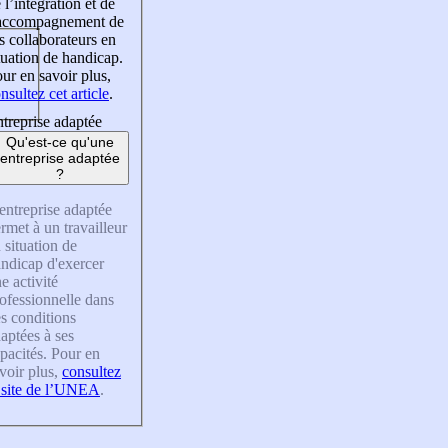
 l’intégration et de
’accompagnement de
s collaborateurs en
tuation de handicap.
ur en savoir plus,
nsultez cet article
.
treprise adaptée
Qu'est-ce qu'une
entreprise adaptée
?
entreprise adaptée
rmet à un travailleur
 situation de
ndicap d'exercer
e activité
ofessionnelle dans
s conditions
aptées à ses
pacités. Pour en
voir plus,
consultez
 site de l’UNEA
.