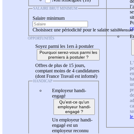
de
l
SALAIRE BRUT MINIMUM
se
si
Salaire minimum
Po
co
Choisissez une périodicité pour le salaire saisi
En
OPPORTUNITÉS
Soyez parmi les 1ers à postuler
Pourquoi serez-vous parmi les
premiers à postuler ?
L'
Offres de plus de 15 jours,
pe
comptant moins de 4 candidatures
en
(dont France Travail est informé)
ha
HANDICAP
un
pr
Employeur handi-
de
engagé
ad
Qu'est-ce qu'un
ca
employeur handi-
sa
engagé ?
le
Un employeur handi-
engagé est un
employeur reconnu