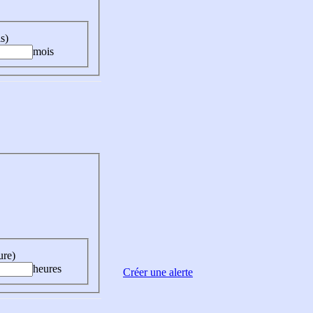
s)
mois
ure)
heures
Créer une alerte