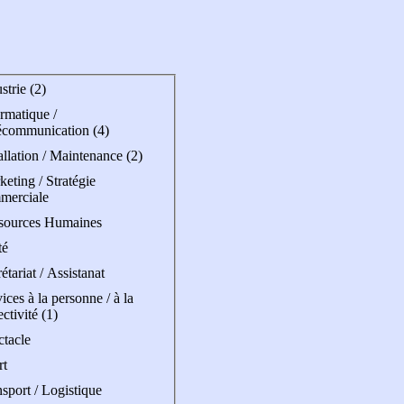
strie (2)
rmatique /
écommunication (4)
allation / Maintenance (2)
eting / Stratégie
merciale
sources Humaines
té
étariat / Assistanat
ices à la personne / à la
ectivité (1)
ctacle
rt
sport / Logistique