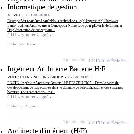
Informatique de gestion
MOVEA -
38 - GRENOBLE
Descriptif du poste:\n\nPoste\nNous recherchons un(e) Ingénieur(e) Hardware
Senior Staff en Architecture et Conception Numérique pour piloter la définition et
l'implémentation de conceptions...
CDI - Non renseigné
Publié il y a 18 jours
Ajouter cette offre à ma sélection
CDI
Non renseigné
Ingénieur Architecte Batterie H/F
VULCAIN ENGINEERING GROUP -
38 - GRENOBLE
POSTE : Ingénieur Architecte Batterie H/F DESCRIPTION : Dans le cadre du
développement de nos activités dans le domaine de l'électrification et des systèmes
batteries, nous recherchons un.e...
CDI - Non renseigné
Publié il y a 21 jours
Ajouter cette offre à ma sélection
CDI
Non renseigné
Architecte d'intérieur (H/F)