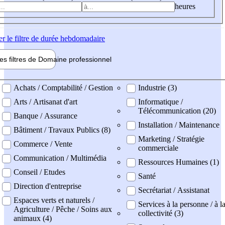
heures
er
le filtre de durée hebdomadaire
les filtres de
Domaine pro
fessionnel
ne professionel
Achats / Comptabilité / Gestion
Industrie (3)
Arts / Artisanat d'art
Informatique /
Télécommunication (20)
Banque / Assurance
Installation / Maintenance
Bâtiment / Travaux Publics (8)
Marketing / Stratégie
Commerce / Vente
commerciale
Communication / Multimédia
Ressources Humaines (1)
Conseil / Etudes
Santé
Direction d'entreprise
Secrétariat / Assistanat
Espaces verts et naturels /
Services à la personne / à l
Agriculture / Pêche / Soins aux
collectivité (3)
animaux (4)