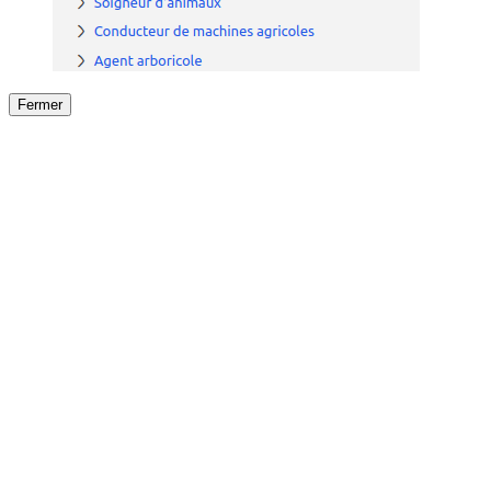
Fermer
Fermer
le détail de l'offre
/
Offre
sur
Offre précéden