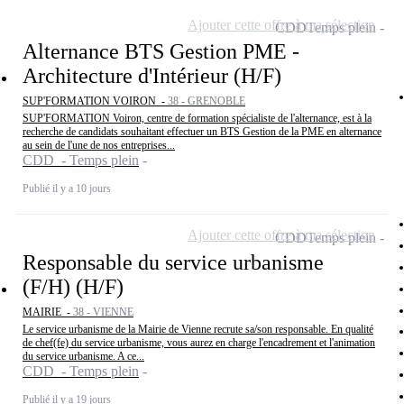
Ajouter cette offre à ma sélection
CDD
Temps plein
Alternance BTS Gestion PME -
Architecture d'Intérieur (H/F)
SUP'FORMATION VOIRON -
38 - GRENOBLE
SUP'FORMATION Voiron, centre de formation spécialiste de l'alternance, est à la
recherche de candidats souhaitant effectuer un BTS Gestion de la PME en alternance
au sein de l'une de nos entreprises...
CDD - Temps plein
Publié il y a 10 jours
Ajouter cette offre à ma sélection
CDD
Temps plein
Responsable du service urbanisme
(F/H) (H/F)
MAIRIE -
38 - VIENNE
Le service urbanisme de la Mairie de Vienne recrute sa/son responsable. En qualité
de chef(fe) du service urbanisme, vous aurez en charge l'encadrement et l'animation
du service urbanisme. A ce...
CDD - Temps plein
Publié il y a 19 jours