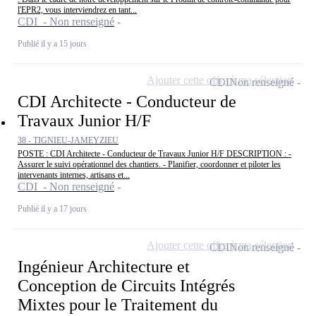
l'EPR2, vous interviendrez en tant...
CDI - Non renseigné
Publié il y a 15 jours
Ajouter cette offre à ma sélection
CDI
Non renseigné
CDI Architecte - Conducteur de
Travaux Junior H/F
38 - TIGNIEU-JAMEYZIEU
POSTE : CDI Architecte - Conducteur de Travaux Junior H/F DESCRIPTION : -
Assurer le suivi opérationnel des chantiers. - Planifier, coordonner et piloter les
intervenants internes, artisans et...
CDI - Non renseigné
Publié il y a 17 jours
Ajouter cette offre à ma sélection
CDI
Non renseigné
Ingénieur Architecture et
Conception de Circuits Intégrés
Mixtes pour le Traitement du