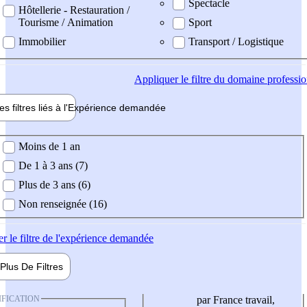
Spectacle
Hôtellerie - Restauration /
Tourisme / Animation
Sport
Immobilier
Transport / Logistique
Appliquer
le filtre du domaine professi
es filtres liés à l'
Expérience
demandée
ience demandée
Moins de 1 an
De 1 à 3 ans (7)
Plus de 3 ans (6)
Non renseignée (16)
er
le filtre de l'expérience demandée
Plus De
Filtres
IFICATION
par France travail,