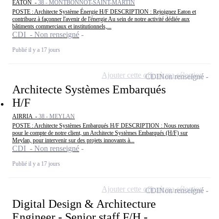
EATON -
38 - MONTBONNOT-SAINT-MARTIN
POSTE : Architecte Système Énergie H/F DESCRIPTION : Rejoignez Eaton et
contribuez à façonner l'avenir de l'énergie Au sein de notre activité dédiée aux
bâtiments commerciaux et institutionnels,...
CDI - Non renseigné
Publié il y a 17 jours
Ajouter cette offre à ma sélection
CDI
Non renseigné
Architecte Systèmes Embarqués
H/F
AIRRIA -
38 - MEYLAN
POSTE : Architecte Systèmes Embarqués H/F DESCRIPTION : Nous recrutons
pour le compte de notre client, un Architecte Systèmes Embarqués (H/F) sur
Meylan, pour intervenir sur des projets innovants à...
CDI - Non renseigné
Publié il y a 17 jours
Ajouter cette offre à ma sélection
CDI
Non renseigné
Digital Design & Architecture
Engineer - Senior staff F/H -