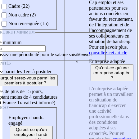
Cap emploi et ses
Cadre (22)
partenaires pour ses
actions concrètes en
Non cadre (2)
faveur du recrutement,
Non renseignée (15)
de l’intégration et de
l’accompagnement de
IRE BRUT MINIMUM
ses collaborateurs en
situation de handicap.
re minimum
Pour en savoir plus,
consultez cet article
.
ssez une périodicité pour le salaire saisi
Entreprise adaptée
NITÉS
Qu'est-ce qu'une
z parmi les 1ers à postuler
entreprise adaptée
?
urquoi serez-vous parmi les
premiers à postuler ?
L'entreprise adaptée
es de plus de 15 jours,
permet à un travailleur
tant moins de 4 candidatures
en situation de
t France Travail est informé)
handicap d'exercer
ICAP
une activité
professionnelle dans
Employeur handi-
des conditions
engagé
adaptées à ses
Qu'est-ce qu'un
capacités. Pour en
employeur handi-
savoir plus,
consultez