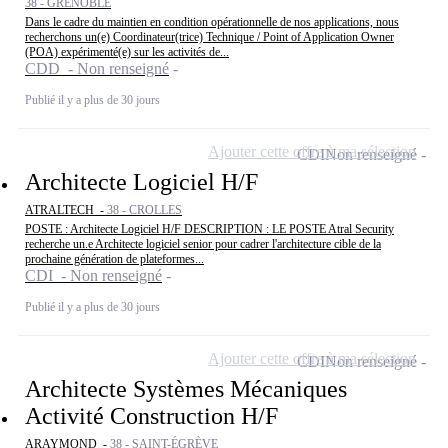
38 - GRENOBLE
Dans le cadre du maintien en condition opérationnelle de nos applications, nous
recherchons un(e) Coordinateur(trice) Technique / Point of Application Owner
(POA) expérimenté(e) sur les activités de...
CDD - Non renseigné
Publié il y a plus de 30 jours
Ajouter cette offre à ma sélection
CDI
Non renseigné
Architecte Logiciel H/F
ATRALTECH -
38 - CROLLES
POSTE : Architecte Logiciel H/F DESCRIPTION : LE POSTE Atral Security
recherche un.e Architecte logiciel senior pour cadrer l'architecture cible de la
prochaine génération de plateformes...
CDI - Non renseigné
Publié il y a plus de 30 jours
Ajouter cette offre à ma sélection
CDI
Non renseigné
Architecte Systèmes Mécaniques
Activité Construction H/F
ARAYMOND -
38 - SAINT-ÉGRÈVE