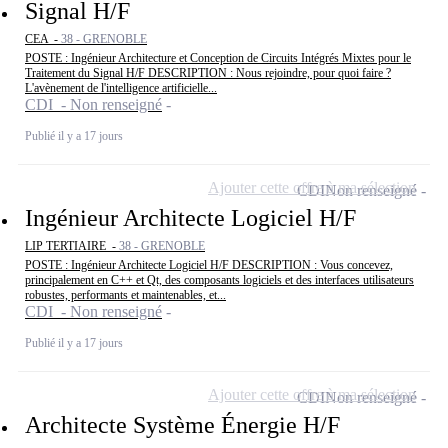
Signal H/F
CEA -
38 - GRENOBLE
POSTE : Ingénieur Architecture et Conception de Circuits Intégrés Mixtes pour le
Traitement du Signal H/F DESCRIPTION : Nous rejoindre, pour quoi faire ?
L'avènement de l'intelligence artificielle...
CDI - Non renseigné
Publié il y a 17 jours
Ajouter cette offre à ma sélection
CDI
Non renseigné
Ingénieur Architecte Logiciel H/F
LIP TERTIAIRE -
38 - GRENOBLE
POSTE : Ingénieur Architecte Logiciel H/F DESCRIPTION : Vous concevez,
principalement en C++ et Qt, des composants logiciels et des interfaces utilisateurs
robustes, performants et maintenables, et...
CDI - Non renseigné
Publié il y a 17 jours
Ajouter cette offre à ma sélection
CDI
Non renseigné
Architecte Système Énergie H/F