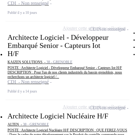
CDI - Non renseigné
Publié il y a 10 jours
Ajouter cette offre à ma sélection
CDI
Non renseigné
Architecte Logiciel - Développeur
Embarqué Senior - Capteurs Iot
H/F
KAIZEN SOLUTIONS -
38 - GRENOBLE
POSTE : Architecte Logiciel - Développeur Embarqué Senior - Capteurs Iot H/F
DESCRIPTION : Pour l'un de nos clients industriels du bassin grenoblois, nous
recherchons un architecte logiciel /...
CDI - Non renseigné
Publié il y a 14 jours
Ajouter cette offre à ma sélection
CDI
Non renseigné
Architecte Logiciel Nucléaire H/F
ALTEN -
38 - GRENOBLE
POSTE : Architecte Logiciel Nucléaire H/F DESCRIPTION : QUE FEREZ-VOUS
: Dans le cadre de notre développement sur le Produit de contrôle-commande pour