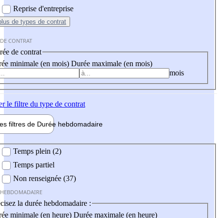
Reprise d'entreprise
plus
de types de contrat
 DE CONTRAT
ée de contrat
ée minimale (en mois)
Durée maximale (en mois)
mois
er
le filtre du type de contrat
les filtres de
Durée hebdo
madaire
 hebdomadaire
Temps plein (2)
Temps partiel
Non renseignée (37)
 HEBDOMADAIRE
cisez la durée hebdomadaire :
ée minimale (en heure)
Durée maximale (en heure)