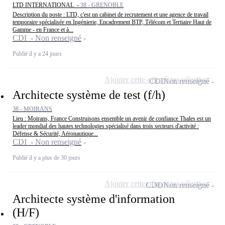
LTD INTERNATIONAL -
38 - GRENOBLE
Description du poste : LTD, c'est un cabinet de recrutement et une agence de travail
temporaire spécialisée en Ingénierie, Encadrement BTP, Télécom et Tertiaire Haut de
Gamme - en France et à...
CDI - Non renseigné
Publié il y a 24 jours
Ajouter cette offre à ma sélection
CDI
Non renseigné
Architecte système de test (f/h)
38 - MOIRANS
Lieu : Moirans, France Construisons ensemble un avenir de confiance Thales est un
leader mondial des hautes technologies spécialisé dans trois secteurs d'activité :
Défense & Sécurité, Aéronautique...
CDI - Non renseigné
Publié il y a plus de 30 jours
Ajouter cette offre à ma sélection
CDD
Non renseigné
Architecte système d'information
(H/F)