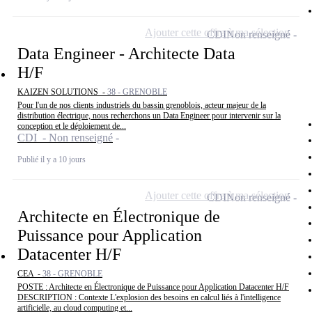
Ajouter cette offre à ma sélection
CDI
Non renseigné
Data Engineer - Architecte Data
H/F
KAIZEN SOLUTIONS -
38 - GRENOBLE
Pour l'un de nos clients industriels du bassin grenoblois, acteur majeur de la
distribution électrique, nous recherchons un Data Engineer pour intervenir sur la
conception et le déploiement de...
CDI - Non renseigné
Publié il y a 10 jours
Ajouter cette offre à ma sélection
CDI
Non renseigné
Architecte en Électronique de
Puissance pour Application
Datacenter H/F
CEA -
38 - GRENOBLE
POSTE : Architecte en Électronique de Puissance pour Application Datacenter H/F
DESCRIPTION : Contexte L'explosion des besoins en calcul liés à l'intelligence
artificielle, au cloud computing et...