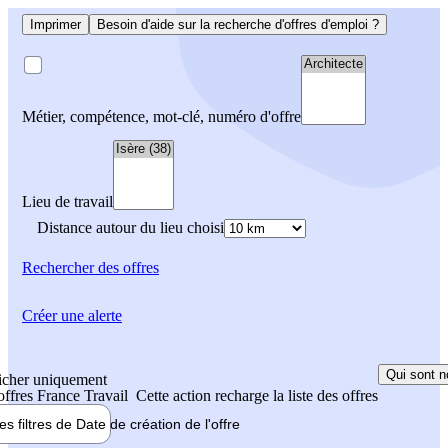
Imprimer
Besoin d'aide sur la recherche d'offres d'emploi ?
Métier, compétence, mot-clé, numéro d'offre
Lieu de travail
Distance autour du lieu choisi
Rechercher
des offres
Créer une alerte
Qui sont n
icher uniquement
 offres France Travail
Cette action recharge la liste des offres
les filtres de
Date de création
de l'offre