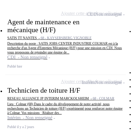
Ajouter cette offre à ma sélection
CDI
Non renseigné
Agent de maintenance en
mécanique (H/F)
SATIS TT NANTES -
68 - KAYSERSBERG VIGNOBLE
Description du poste : SATIS JOBS CENTER INDUSTRIE COLMAR est à la
recherche d'un Agent d'Entretien Mécanique (H/F) pour une mission en CDI. Nous
vous proposons de rejoindre une équipe de...
CDI - Non renseigné
Publié hier
Ajouter cette offre à ma sélection
Intérim
Non renseigné
Technicien de toiture H/F
RESEAU ALLIANCE JP INTERIM MARCKOLSHEIM -
68 - COLMAR
Lieu : Colmar (68) Dans le cadre du développement de notre activité, nous
recherchons un Technicien de toiture (H/F) expérimenté pour renforcer notre équipe
à Colmar. Vos missions : Réaliser des...
Intérim - Non renseigné
Publié il y a 2 jours