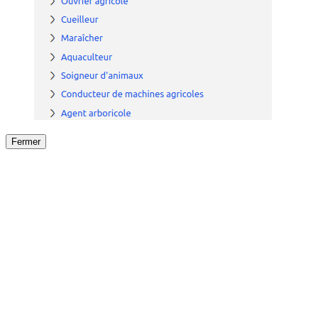
Fermer
Fermer
le détail de l'offre
/
Offre
sur
Offre précéden