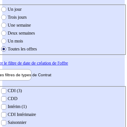
e création de l'offre
Un jour
Trois jours
Une semaine
Deux semaines
Un mois
Toutes les offres
er
le filtre de date de création de l'offre
les filtres de types de
Contrat
de contrat
CDI (3)
CDD
Intérim (1)
CDI Intérimaire
Saisonnier