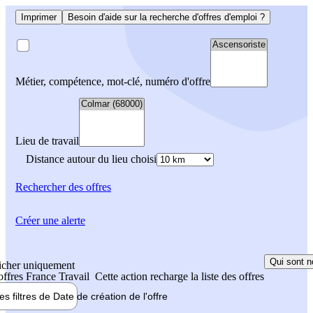
Imprimer
Besoin d'aide sur la recherche d'offres d'emploi ?
Métier, compétence, mot-clé, numéro d'offre
Lieu de travail
Distance autour du lieu choisi
Rechercher
des offres
Créer une alerte
Qui sont n
icher uniquement
 offres France Travail
Cette action recharge la liste des offres
les filtres de
Date de création
de l'offre