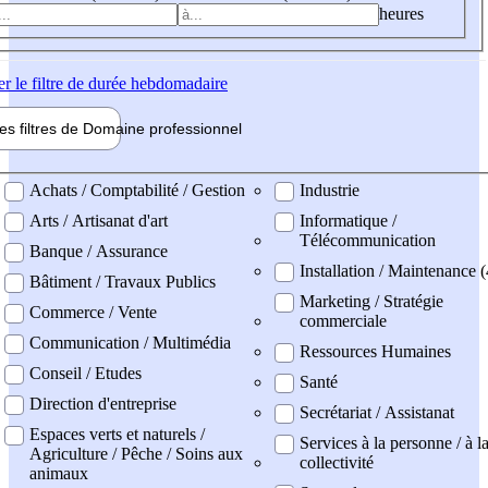
heures
er
le filtre de durée hebdomadaire
les filtres de
Domaine pro
fessionnel
ne professionel
Achats / Comptabilité / Gestion
Industrie
Arts / Artisanat d'art
Informatique /
Télécommunication
Banque / Assurance
Installation / Maintenance (
Bâtiment / Travaux Publics
Marketing / Stratégie
Commerce / Vente
commerciale
Communication / Multimédia
Ressources Humaines
Conseil / Etudes
Santé
Direction d'entreprise
Secrétariat / Assistanat
Espaces verts et naturels /
Services à la personne / à l
Agriculture / Pêche / Soins aux
collectivité
animaux