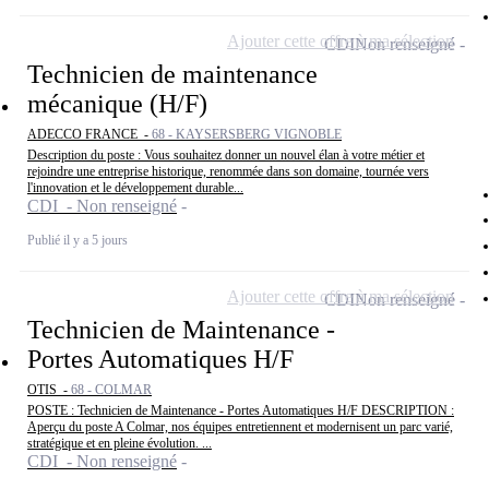
Ajouter cette offre à ma sélection
CDI
Non renseigné
Technicien de maintenance
mécanique (H/F)
ADECCO FRANCE -
68 - KAYSERSBERG VIGNOBLE
Description du poste : Vous souhaitez donner un nouvel élan à votre métier et
rejoindre une entreprise historique, renommée dans son domaine, tournée vers
l'innovation et le développement durable...
CDI - Non renseigné
Publié il y a 5 jours
Ajouter cette offre à ma sélection
CDI
Non renseigné
Technicien de Maintenance -
Portes Automatiques H/F
OTIS -
68 - COLMAR
POSTE : Technicien de Maintenance - Portes Automatiques H/F DESCRIPTION :
Aperçu du poste A Colmar, nos équipes entretiennent et modernisent un parc varié,
stratégique et en pleine évolution. ...
CDI - Non renseigné