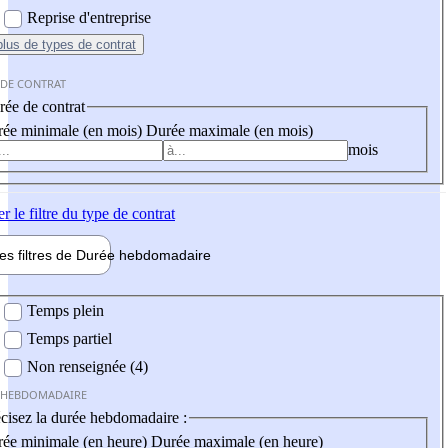
Reprise d'entreprise
plus
de types de contrat
 DE CONTRAT
ée de contrat
ée minimale (en mois)
Durée maximale (en mois)
mois
er
le filtre du type de contrat
les filtres de
Durée hebdo
madaire
 hebdomadaire
Temps plein
Temps partiel
Non renseignée (4)
 HEBDOMADAIRE
cisez la durée hebdomadaire :
ée minimale (en heure)
Durée maximale (en heure)