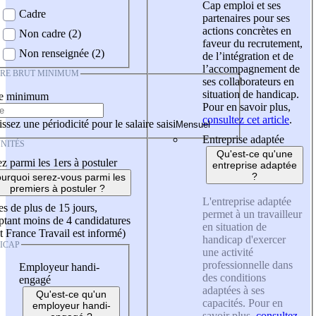
Cap emploi et ses
Cadre
partenaires pour ses
actions concrètes en
Non cadre (2)
faveur du recrutement,
Non renseignée (2)
de l’intégration et de
l’accompagnement de
IRE BRUT MINIMUM
ses collaborateurs en
situation de handicap.
re minimum
Pour en savoir plus,
consultez cet article
.
ssez une périodicité pour le salaire saisi
Entreprise adaptée
NITÉS
Qu'est-ce qu'une
z parmi les 1ers à postuler
entreprise adaptée
?
urquoi serez-vous parmi les
premiers à postuler ?
L'entreprise adaptée
es de plus de 15 jours,
permet à un travailleur
tant moins de 4 candidatures
en situation de
t France Travail est informé)
handicap d'exercer
ICAP
une activité
professionnelle dans
Employeur handi-
des conditions
engagé
adaptées à ses
Qu'est-ce qu'un
capacités. Pour en
employeur handi-
savoir plus,
consultez