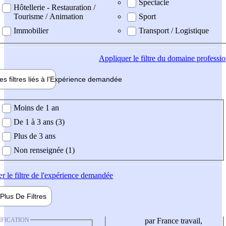
Spectacle
Hôtellerie - Restauration /
Tourisme / Animation
Sport
Immobilier
Transport / Logistique
Appliquer
le filtre du domaine professi
es filtres liés à l'
Expérience
demandée
ience demandée
Moins de 1 an
De 1 à 3 ans (3)
Plus de 3 ans
Non renseignée (1)
er
le filtre de l'expérience demandée
Plus De
Filtres
IFICATION
par France travail,