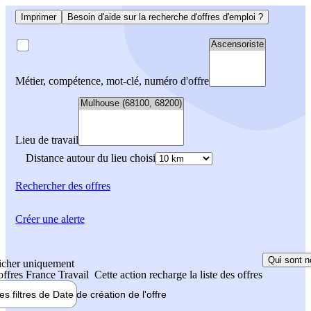
Imprimer
Besoin d'aide sur la recherche d'offres d'emploi ?
Métier, compétence, mot-clé, numéro d'offre
Lieu de travail
Distance autour du lieu choisi
Rechercher
des offres
Créer une alerte
Qui sont n
icher uniquement
 offres France Travail
Cette action recharge la liste des offres
les filtres de
Date de création
de l'offre