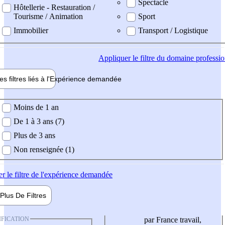
Spectacle
Hôtellerie - Restauration /
Tourisme / Animation
Sport
Immobilier
Transport / Logistique
Appliquer
le filtre du domaine professi
es filtres liés à l'
Expérience
demandée
ience demandée
Moins de 1 an
De 1 à 3 ans (7)
Plus de 3 ans
Non renseignée (1)
er
le filtre de l'expérience demandée
Plus De
Filtres
IFICATION
par France travail,