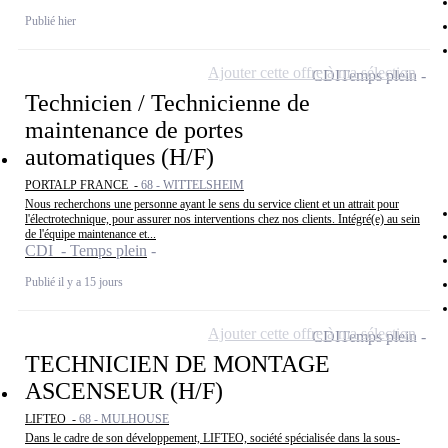
Publié hier
Ajouter cette offre à ma sélection
CDI
Temps plein
Technicien / Technicienne de
maintenance de portes
automatiques (H/F)
PORTALP FRANCE -
68 - WITTELSHEIM
Nous recherchons une personne ayant le sens du service client et un attrait pour
l'électrotechnique, pour assurer nos interventions chez nos clients. Intégré(e) au sein
de l'équipe maintenance et...
CDI - Temps plein
Publié il y a 15 jours
Ajouter cette offre à ma sélection
CDI
Temps plein
TECHNICIEN DE MONTAGE
ASCENSEUR (H/F)
LIFTEO -
68 - MULHOUSE
Dans le cadre de son développement, LIFTEO, société spécialisée dans la sous-