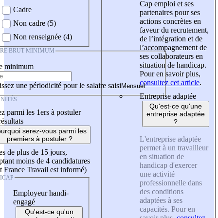
Cap emploi et ses
Cadre
partenaires pour ses
actions concrètes en
Non cadre (5)
faveur du recrutement,
Non renseignée (4)
de l’intégration et de
l’accompagnement de
IRE BRUT MINIMUM
ses collaborateurs en
situation de handicap.
re minimum
Pour en savoir plus,
consultez cet article
.
ssez une périodicité pour le salaire saisi
Entreprise adaptée
NITÉS
Qu'est-ce qu'une
z parmi les 1ers à postuler
entreprise adaptée
résultats
?
urquoi serez-vous parmi les
L'entreprise adaptée
premiers à postuler ?
permet à un travailleur
es de plus de 15 jours,
en situation de
tant moins de 4 candidatures
handicap d'exercer
t France Travail est informé)
une activité
ICAP
professionnelle dans
des conditions
Employeur handi-
adaptées à ses
engagé
capacités. Pour en
Qu'est-ce qu'un
savoir plus,
consultez