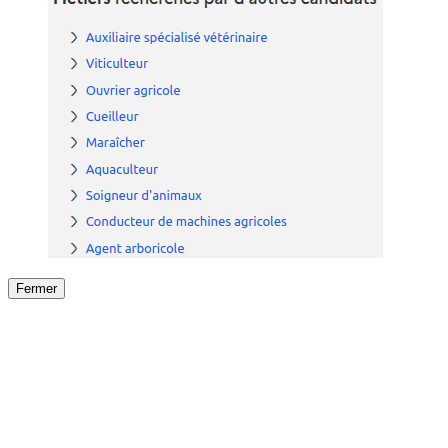
Fermer
Fermer
le détail de l'offre
/
Offre
sur
Offre précéden