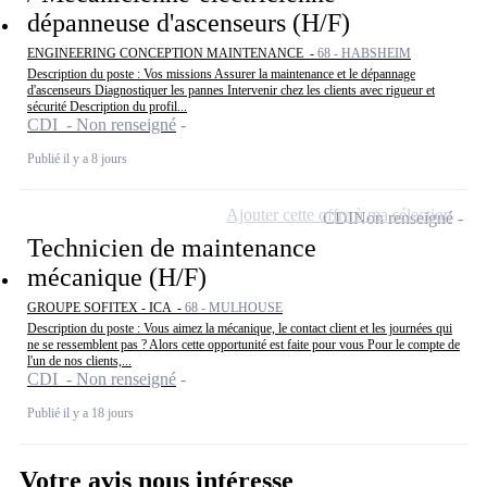
dépanneuse d'ascenseurs (H/F)
ENGINEERING CONCEPTION MAINTENANCE -
68 - HABSHEIM
Description du poste : Vos missions Assurer la maintenance et le dépannage
d'ascenseurs Diagnostiquer les pannes Intervenir chez les clients avec rigueur et
sécurité Description du profil...
CDI - Non renseigné
Publié il y a 8 jours
Ajouter cette offre à ma sélection
CDI
Non renseigné
Technicien de maintenance
mécanique (H/F)
GROUPE SOFITEX - ICA -
68 - MULHOUSE
Description du poste : Vous aimez la mécanique, le contact client et les journées qui
ne se ressemblent pas ? Alors cette opportunité est faite pour vous Pour le compte de
l'un de nos clients,...
CDI - Non renseigné
Publié il y a 18 jours
Votre avis nous intéresse