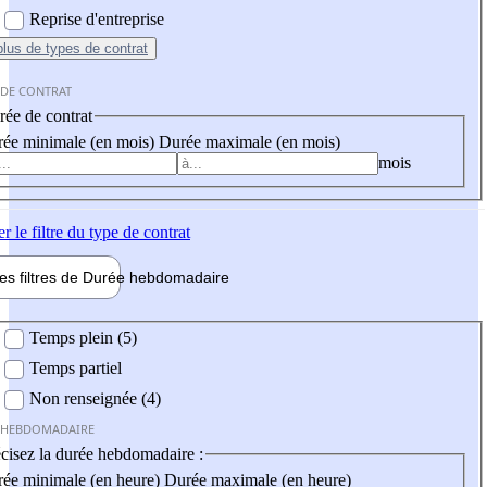
Reprise d'entreprise
plus
de types de contrat
 DE CONTRAT
ée de contrat
ée minimale (en mois)
Durée maximale (en mois)
mois
er
le filtre du type de contrat
les filtres de
Durée hebdo
madaire
 hebdomadaire
Temps plein (5)
Temps partiel
Non renseignée (4)
 HEBDOMADAIRE
cisez la durée hebdomadaire :
ée minimale (en heure)
Durée maximale (en heure)