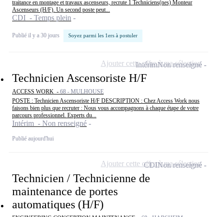
traitance en montage et travaux ascenseurs, recrute 1 Techniciens(nes) Monteur
Ascenseurs (H/F). Un second poste peut...
CDI - Temps plein
Publié il y a 30 jours
Soyez parmi les 1ers à postuler
Ajouter cette offre à ma sélection
Intérim
Non renseigné
Technicien Ascensoriste H/F
ACCESS WORK -
68 - MULHOUSE
POSTE : Technicien Ascensoriste H/F DESCRIPTION : Chez Access Work nous
faisons bien plus que recruter : Nous vous accompagnons à chaque étape de votre
parcours professionnel. Experts du...
Intérim - Non renseigné
Publié aujourd'hui
Ajouter cette offre à ma sélection
CDI
Non renseigné
Technicien / Technicienne de
maintenance de portes
automatiques (H/F)