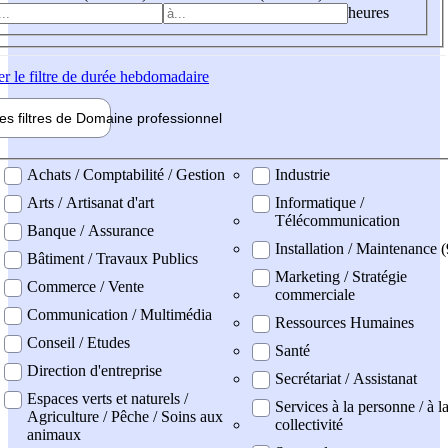
heures
er
le filtre de durée hebdomadaire
les filtres de
Domaine pro
fessionnel
ne professionel
Achats / Comptabilité / Gestion
Industrie
Arts / Artisanat d'art
Informatique /
Télécommunication
Banque / Assurance
Installation / Maintenance (
Bâtiment / Travaux Publics
Marketing / Stratégie
Commerce / Vente
commerciale
Communication / Multimédia
Ressources Humaines
Conseil / Etudes
Santé
Direction d'entreprise
Secrétariat / Assistanat
Espaces verts et naturels /
Services à la personne / à l
Agriculture / Pêche / Soins aux
collectivité
animaux