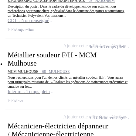
ENGINEERING CONCEPTION MAINTENANCE -
68 - HABSHEIM
Description du poste : Dans le cadre du développement de son activité, nous
recherchons pour notre client, spécialisé dans le domaine des portes automatiques,
un Technicien Polyvalent Vos missions...
CDI - Non renseigné
Publié aujourd'hui
Ajouter cette offre à ma sélection
Intérim
Temps plein
Métallier soudeur F/H - MCM
Mulhouse
MCM MULHOUSE -
68 - MULHOUSE
Nous recherchons pour l'un de nos clients un métallier soudeur H/F . Vous aurez
pour principales missions de : - Réaliser les opérations de maintenance préventive et
curative sur les...
Intérim - Temps plein
Publié hier
Ajouter cette offre à ma sélection
CDI
Non renseigné
Mécanicien-électricien dépanneur
/ Mécanicienne-électricienne