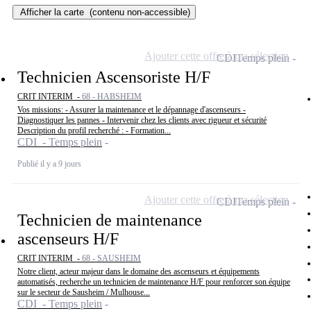
Afficher la carte
(contenu non-accessible)
Ajouter cette offre à ma sélection
CDI
Temps plein
Technicien Ascensoriste H/F
CRIT INTERIM -
68 - HABSHEIM
Vos missions: - Assurer la maintenance et le dépannage d'ascenseurs -
Diagnostiquer les pannes - Intervenir chez les clients avec rigueur et sécurité
Description du profil recherché : - Formation...
CDI - Temps plein
Publié il y a 9 jours
Ajouter cette offre à ma sélection
CDI
Temps plein
Technicien de maintenance
ascenseurs H/F
CRIT INTERIM -
68 - SAUSHEIM
Notre client, acteur majeur dans le domaine des ascenseurs et équipements
automatisés, recherche un technicien de maintenance H/F pour renforcer son équipe
sur le secteur de Sausheim / Mulhouse...
CDI - Temps plein