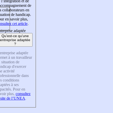
 l’intégration et de
’accompagnement de
s collaborateurs en
tuation de handicap.
ur en savoir plus,
nsultez cet article
.
treprise adaptée
Qu'est-ce qu'une
entreprise adaptée
?
entreprise adaptée
rmet à un travailleur
 situation de
ndicap d'exercer
e activité
ofessionnelle dans
s conditions
aptées à ses
pacités. Pour en
voir plus,
consultez
 site de l’UNEA
.