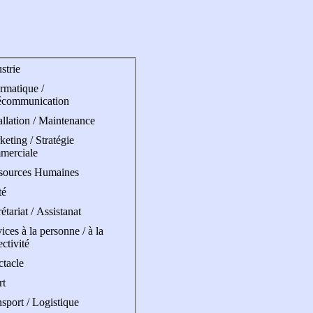
strie
rmatique /
écommunication
allation / Maintenance
eting / Stratégie
merciale
sources Humaines
té
étariat / Assistanat
ices à la personne / à la
ectivité
ctacle
rt
sport / Logistique