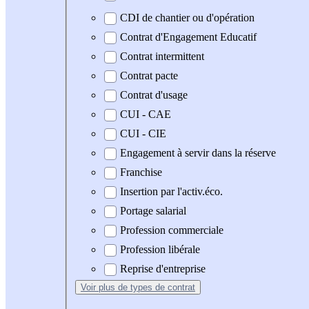
CDI de chantier ou d'opération
Contrat d'Engagement Educatif
Contrat intermittent
Contrat pacte
Contrat d'usage
CUI - CAE
CUI - CIE
Engagement à servir dans la réserve
Franchise
Insertion par l'activ.éco.
Portage salarial
Profession commerciale
Profession libérale
Reprise d'entreprise
Voir plus
de types de contrat