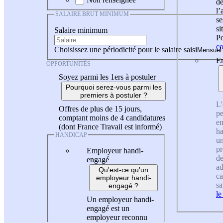
de
l
SALAIRE BRUT MINIMUM
se
si
Salaire minimum
Po
co
Choisissez une périodicité pour le salaire saisi
En
OPPORTUNITÉS
Soyez parmi les 1ers à postuler
Pourquoi serez-vous parmi les
premiers à postuler ?
L'
Offres de plus de 15 jours,
pe
comptant moins de 4 candidatures
en
(dont France Travail est informé)
ha
HANDICAP
un
pr
Employeur handi-
de
engagé
ad
Qu'est-ce qu'un
ca
employeur handi-
sa
engagé ?
le
Un employeur handi-
engagé est un
employeur reconnu