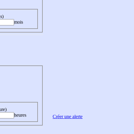
s)
mois
ure)
heures
Créer une alerte