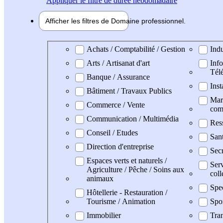
Appliquer
le filtre de durée hebdomadaire
Afficher les filtres de
Domaine pro
fessionnel
Domaine professionel
Achats / Comptabilité / Gestion
Indu
Arts / Artisanat d'art
Info
Tél
Banque / Assurance
Inst
Bâtiment / Travaux Publics
Mark
Commerce / Vente
com
Communication / Multimédia
Res
Conseil / Etudes
San
Direction d'entreprise
Secr
Espaces verts et naturels /
Serv
Agriculture / Pêche / Soins aux
coll
animaux
Spe
Hôtellerie - Restauration /
Tourisme / Animation
Spo
Immobilier
Tran