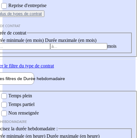
Reprise d'entreprise
plus
de types de contrat
 DE CONTRAT
ée de contrat
ée minimale (en mois)
Durée maximale (en mois)
mois
er
le filtre du type de contrat
les filtres de
Durée hebdo
madaire
 hebdomadaire
Temps plein
Temps partiel
Non renseignée
 HEBDOMADAIRE
cisez la durée hebdomadaire :
ée minimale (en heure)
Durée maximale (en heure)