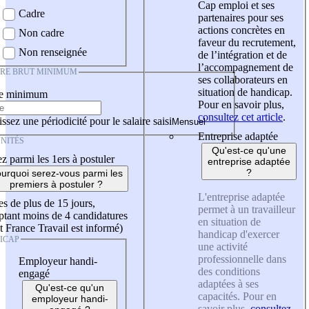
Cap emploi et ses
Cadre
partenaires pour ses
actions concrètes en
Non cadre
faveur du recrutement,
Non renseignée
de l’intégration et de
l’accompagnement de
IRE BRUT MINIMUM
ses collaborateurs en
situation de handicap.
re minimum
Pour en savoir plus,
consultez cet article
.
ssez une périodicité pour le salaire saisi
Entreprise adaptée
NITÉS
Qu'est-ce qu'une
z parmi les 1ers à postuler
entreprise adaptée
?
urquoi serez-vous parmi les
premiers à postuler ?
L'entreprise adaptée
es de plus de 15 jours,
permet à un travailleur
tant moins de 4 candidatures
en situation de
t France Travail est informé)
handicap d'exercer
ICAP
une activité
professionnelle dans
Employeur handi-
des conditions
engagé
adaptées à ses
Qu'est-ce qu'un
capacités. Pour en
employeur handi-
savoir plus,
consultez