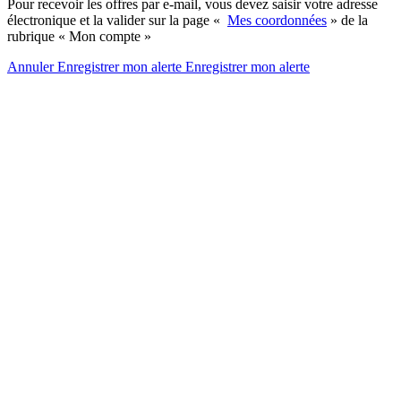
Pour recevoir les offres par e-mail, vous devez saisir votre adresse
électronique et la valider sur la page «
Mes coordonnées
» de la
rubrique « Mon compte »
Annuler
Enregistrer mon alerte
Enregistrer
mon alerte