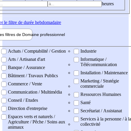
heures
er
le filtre de durée hebdomadaire
les filtres de
Domaine pro
fessionnel
ne professionel
Achats / Comptabilité / Gestion
Industrie
Arts / Artisanat d'art
Informatique /
Télécommunication
Banque / Assurance
Installation / Maintenance
Bâtiment / Travaux Publics
Marketing / Stratégie
Commerce / Vente
commerciale
Communication / Multimédia
Ressources Humaines
Conseil / Etudes
Santé
Direction d'entreprise
Secrétariat / Assistanat
Espaces verts et naturels /
Services à la personne / à l
Agriculture / Pêche / Soins aux
collectivité
animaux