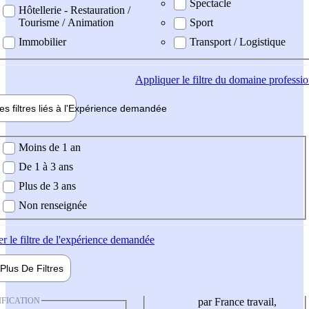
Spectacle
Hôtellerie - Restauration /
Tourisme / Animation
Sport
Immobilier
Transport / Logistique
Appliquer
le filtre du domaine professi
es filtres liés à l'
Expérience
demandée
ience demandée
Moins de 1 an
De 1 à 3 ans
Plus de 3 ans
Non renseignée
er
le filtre de l'expérience demandée
Plus De
Filtres
IFICATION
par France travail,