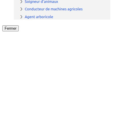
Fermer
Fermer
le détail de l'offre
/
Offre
sur
Offre précéden