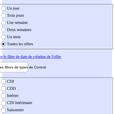
e création de l'offre
Un jour
Trois jours
Une semaine
Deux semaines
Un mois
Toutes les offres
er
le filtre de date de création de l'offre
les filtres de types de
Contrat
de contrat
CDI
CDD
Intérim
CDI Intérimaire
Saisonnier