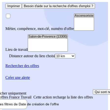
Imprimer
Besoin d'aide sur la recherche d'offres d'emploi ?
Métier, compétence, mot-clé, numéro d'offre
Lieu de travail
Distance autour du lieu choisi
Rechercher
des offres
Créer une alerte
Qui sont n
icher uniquement
 offres France Travail
Cette action recharge la liste des offres
les filtres de
Date de création
de l'offre