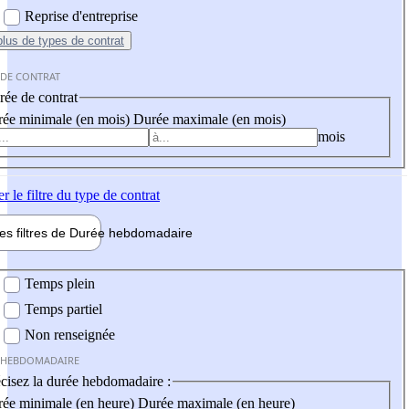
Reprise d'entreprise
plus
de types de contrat
 DE CONTRAT
ée de contrat
ée minimale (en mois)
Durée maximale (en mois)
mois
er
le filtre du type de contrat
les filtres de
Durée hebdo
madaire
 hebdomadaire
Temps plein
Temps partiel
Non renseignée
 HEBDOMADAIRE
cisez la durée hebdomadaire :
ée minimale (en heure)
Durée maximale (en heure)