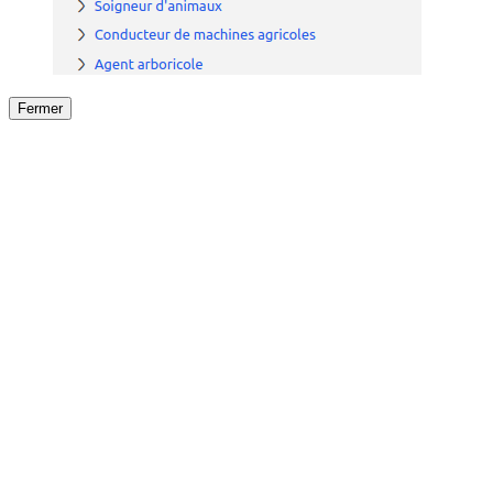
Fermer
Fermer
le détail de l'offre
/
Offre
sur
Offre précéden