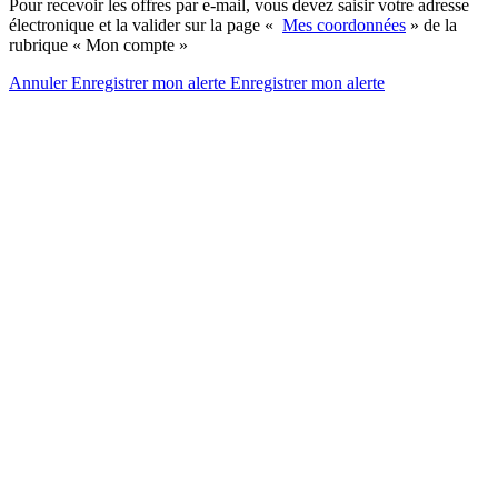
Pour recevoir les offres par e-mail, vous devez saisir votre adresse
électronique et la valider sur la page «
Mes coordonnées
» de la
rubrique « Mon compte »
Annuler
Enregistrer mon alerte
Enregistrer
mon alerte