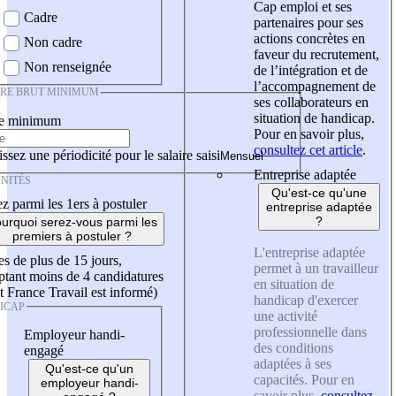
Cap emploi et ses
Cadre
partenaires pour ses
actions concrètes en
Non cadre
faveur du recrutement,
Non renseignée
de l’intégration et de
l’accompagnement de
IRE BRUT MINIMUM
ses collaborateurs en
situation de handicap.
re minimum
Pour en savoir plus,
consultez cet article
.
ssez une périodicité pour le salaire saisi
Entreprise adaptée
NITÉS
Qu'est-ce qu'une
z parmi les 1ers à postuler
entreprise adaptée
?
urquoi serez-vous parmi les
premiers à postuler ?
L'entreprise adaptée
es de plus de 15 jours,
permet à un travailleur
tant moins de 4 candidatures
en situation de
t France Travail est informé)
handicap d'exercer
ICAP
une activité
professionnelle dans
Employeur handi-
des conditions
engagé
adaptées à ses
Qu'est-ce qu'un
capacités. Pour en
employeur handi-
savoir plus,
consultez