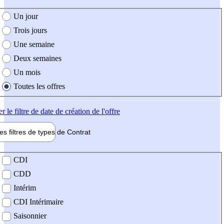
e création de l'offre
Un jour
Trois jours
Une semaine
Deux semaines
Un mois
Toutes les offres
er
le filtre de date de création de l'offre
les filtres de types de
Contrat
de contrat
CDI
CDD
Intérim
CDI Intérimaire
Saisonnier