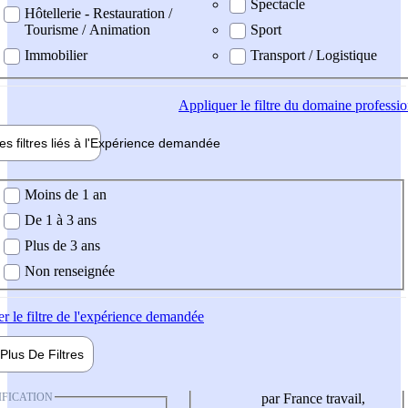
Spectacle
Hôtellerie - Restauration /
Tourisme / Animation
Sport
Immobilier
Transport / Logistique
Appliquer
le filtre du domaine professi
es filtres liés à l'
Expérience
demandée
ience demandée
Moins de 1 an
De 1 à 3 ans
Plus de 3 ans
Non renseignée
er
le filtre de l'expérience demandée
Plus De
Filtres
IFICATION
par France travail,