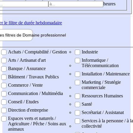
heures
er
le filtre de durée hebdomadaire
les filtres de
Domaine pro
fessionnel
ne professionel
Achats / Comptabilité / Gestion
Industrie
Arts / Artisanat d'art
Informatique /
Télécommunication
Banque / Assurance
Installation / Maintenance
Bâtiment / Travaux Publics
Marketing / Stratégie
Commerce / Vente
commerciale
Communication / Multimédia
Ressources Humaines
Conseil / Etudes
Santé
Direction d'entreprise
Secrétariat / Assistanat
Espaces verts et naturels /
Services à la personne / à l
Agriculture / Pêche / Soins aux
collectivité
animaux