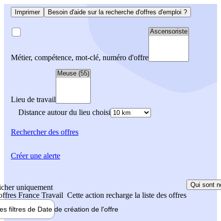
Imprimer
Besoin d'aide sur la recherche d'offres d'emploi ?
Métier, compétence, mot-clé, numéro d'offre
Lieu de travail
Distance autour du lieu choisi
Rechercher
des offres
Créer une alerte
Qui sont n
icher uniquement
 offres France Travail
Cette action recharge la liste des offres
les filtres de
Date de création
de l'offre