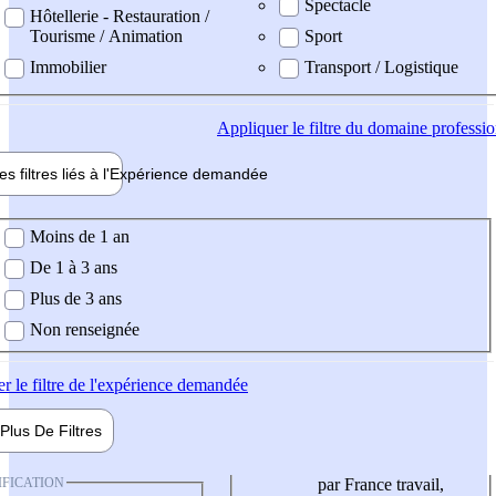
Spectacle
Hôtellerie - Restauration /
Tourisme / Animation
Sport
Immobilier
Transport / Logistique
Appliquer
le filtre du domaine professi
es filtres liés à l'
Expérience
demandée
ience demandée
Moins de 1 an
De 1 à 3 ans
Plus de 3 ans
Non renseignée
er
le filtre de l'expérience demandée
Plus De
Filtres
IFICATION
par France travail,