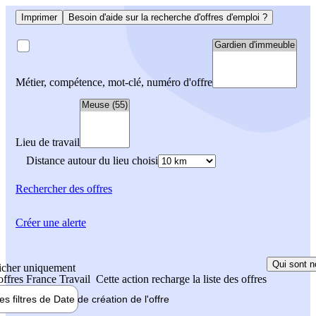
Imprimer
Besoin d'aide sur la recherche d'offres d'emploi ?
Métier, compétence, mot-clé, numéro d'offre
Lieu de travail
Distance autour du lieu choisi
Rechercher
des offres
Créer une alerte
Qui sont n
icher uniquement
 offres France Travail
Cette action recharge la liste des offres
les filtres de
Date de création
de l'offre