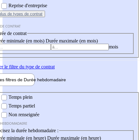
Reprise d'entreprise
plus
de types de contrat
 DE CONTRAT
ée de contrat
ée minimale (en mois)
Durée maximale (en mois)
mois
er
le filtre du type de contrat
les filtres de
Durée hebdo
madaire
 hebdomadaire
Temps plein
Temps partiel
Non renseignée
 HEBDOMADAIRE
cisez la durée hebdomadaire :
ée minimale (en heure)
Durée maximale (en heure)