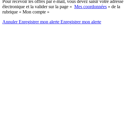
Pour recevoir les offres par e-mail, vous devez saisir votre adresse
électronique et la valider sur la page «
Mes coordonnées
» de la
rubrique « Mon compte »
Annuler
Enregistrer mon alerte
Enregistrer
mon alerte