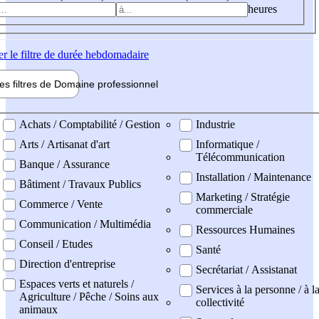
heures
er
le filtre de durée hebdomadaire
les filtres de
Domaine pro
fessionnel
ne professionel
Achats / Comptabilité / Gestion
Industrie
Arts / Artisanat d'art
Informatique /
Télécommunication
Banque / Assurance
Installation / Maintenance
Bâtiment / Travaux Publics
Marketing / Stratégie
Commerce / Vente
commerciale
Communication / Multimédia
Ressources Humaines
Conseil / Etudes
Santé
Direction d'entreprise
Secrétariat / Assistanat
Espaces verts et naturels /
Services à la personne / à l
Agriculture / Pêche / Soins aux
collectivité
animaux