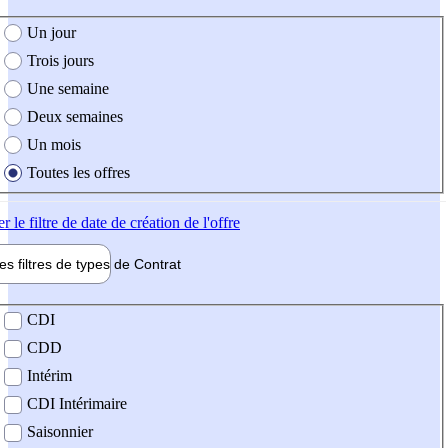
e création de l'offre
Un jour
Trois jours
Une semaine
Deux semaines
Un mois
Toutes les offres
er
le filtre de date de création de l'offre
les filtres de types de
Contrat
de contrat
CDI
CDD
Intérim
CDI Intérimaire
Saisonnier