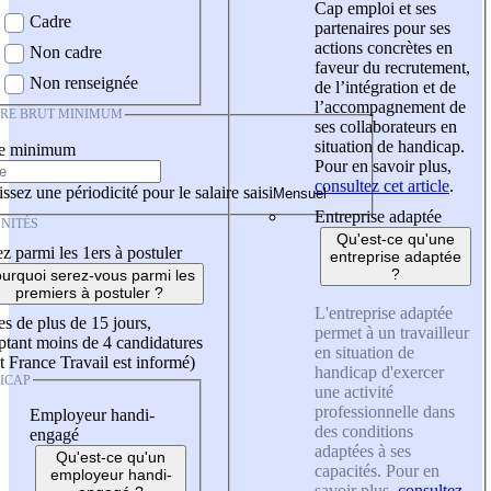
Cap emploi et ses
Cadre
partenaires pour ses
actions concrètes en
Non cadre
faveur du recrutement,
Non renseignée
de l’intégration et de
l’accompagnement de
IRE BRUT MINIMUM
ses collaborateurs en
situation de handicap.
re minimum
Pour en savoir plus,
consultez cet article
.
ssez une périodicité pour le salaire saisi
Entreprise adaptée
NITÉS
Qu'est-ce qu'une
z parmi les 1ers à postuler
entreprise adaptée
?
urquoi serez-vous parmi les
premiers à postuler ?
L'entreprise adaptée
es de plus de 15 jours,
permet à un travailleur
tant moins de 4 candidatures
en situation de
t France Travail est informé)
handicap d'exercer
ICAP
une activité
professionnelle dans
Employeur handi-
des conditions
engagé
adaptées à ses
Qu'est-ce qu'un
capacités. Pour en
employeur handi-
savoir plus,
consultez