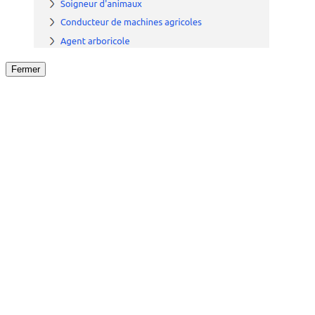
Fermer
Fermer
le détail de l'offre
/
Offre
sur
Offre précéden