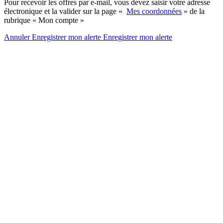
Pour recevoir les offres par e-mail, vous devez saisir votre adresse
électronique et la valider sur la page «
Mes coordonnées
» de la
rubrique « Mon compte »
Annuler
Enregistrer mon alerte
Enregistrer
mon alerte