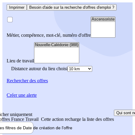
Imprimer
Besoin d'aide sur la recherche d'offres d'emploi ?
Métier, compétence, mot-clé, numéro d'offre
Lieu de travail
Distance autour du lieu choisi
Rechercher
des offres
Créer une alerte
Qui sont n
icher uniquement
 offres France Travail
Cette action recharge la liste des offres
les filtres de
Date de création
de l'offre