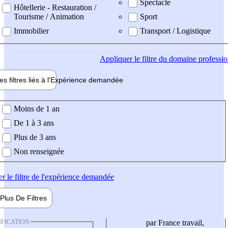
Spectacle
Hôtellerie - Restauration /
Tourisme / Animation
Sport
Immobilier
Transport / Logistique
Appliquer
le filtre du domaine professi
es filtres liés à l'
Expérience
demandée
ience demandée
Moins de 1 an
De 1 à 3 ans
Plus de 3 ans
Non renseignée
er
le filtre de l'expérience demandée
Plus De
Filtres
IFICATION
par France travail,