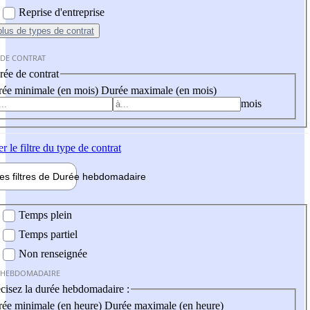
Reprise d'entreprise
plus
de types de contrat
 DE CONTRAT
ée de contrat
ée minimale (en mois)
Durée maximale (en mois)
mois
er
le filtre du type de contrat
les filtres de
Durée hebdo
madaire
 hebdomadaire
Temps plein
Temps partiel
Non renseignée
 HEBDOMADAIRE
cisez la durée hebdomadaire :
ée minimale (en heure)
Durée maximale (en heure)