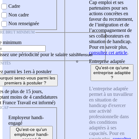
Cap emploi et ses
Cadre
partenaires pour ses
actions concrètes en
Non cadre
faveur du recrutement,
Non renseignée
de l’intégration et de
l’accompagnement de
IRE BRUT MINIMUM
ses collaborateurs en
situation de handicap.
re minimum
Pour en savoir plus,
consultez cet article
.
ssez une périodicité pour le salaire saisi
Entreprise adaptée
NITÉS
Qu'est-ce qu'une
z parmi les 1ers à postuler
entreprise adaptée
?
urquoi serez-vous parmi les
premiers à postuler ?
L'entreprise adaptée
es de plus de 15 jours,
permet à un travailleur
tant moins de 4 candidatures
en situation de
t France Travail est informé)
handicap d'exercer
ICAP
une activité
professionnelle dans
Employeur handi-
des conditions
engagé
adaptées à ses
Qu'est-ce qu'un
capacités. Pour en
employeur handi-
savoir plus,
consultez