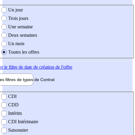
e création de l'offre
Un jour
Trois jours
Une semaine
Deux semaines
Un mois
Toutes les offres
er
le filtre de date de création de l'offre
les filtres de types de
Contrat
de contrat
CDI
CDD
Intérim
CDI Intérimaire
Saisonnier