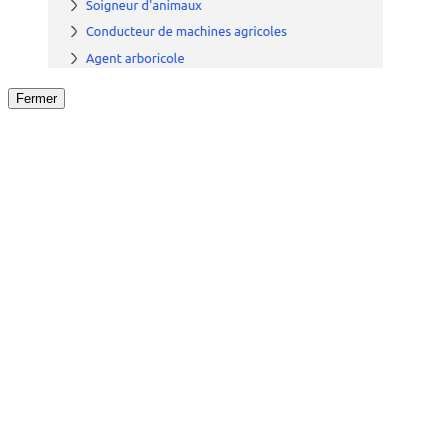
Fermer
Fermer
le détail de l'offre
/
Offre
sur
Offre précéden