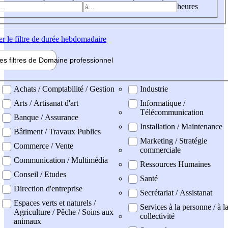
heures
er
le filtre de durée hebdomadaire
les filtres de
Domaine pro
fessionnel
ne professionel
Achats / Comptabilité / Gestion
Industrie
Arts / Artisanat d'art
Informatique /
Télécommunication
Banque / Assurance
Installation / Maintenance
Bâtiment / Travaux Publics
Marketing / Stratégie
Commerce / Vente
commerciale
Communication / Multimédia
Ressources Humaines
Conseil / Etudes
Santé
Direction d'entreprise
Secrétariat / Assistanat
Espaces verts et naturels /
Services à la personne / à l
Agriculture / Pêche / Soins aux
collectivité
animaux