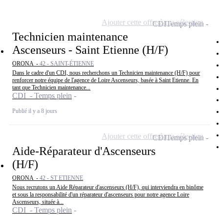
Ajouter cette offre à ma sélection
CDI
Temps plein
Technicien maintenance
Ascenseurs - Saint Etienne (H/F)
ORONA -
42 - SAINT-ÉTIENNE
Dans le cadre d'un CDI, nous recherchons un Technicien maintenance (H/F) pour
renforcer notre équipe de l'agence de Loire Ascenseurs, basée à Saint Etienne. En
tant que Technicien maintenance...
CDI - Temps plein
Publié il y a 8 jours
Ajouter cette offre à ma sélection
CDI
Temps plein
Aide-Réparateur d'Ascenseurs
(H/F)
ORONA -
42 - ST ETIENNE
Nous recrutons un Aide Réparateur d'ascenseurs (H/F), qui interviendra en binôme
et sous la responsabilité d'un réparateur d'ascenseurs pour notre agence Loire
Ascenseurs, située à...
CDI - Temps plein