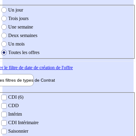
e création de l'offre
Un jour
Trois jours
Une semaine
Deux semaines
Un mois
Toutes les offres
er
le filtre de date de création de l'offre
les filtres de types de
Contrat
de contrat
CDI (6)
CDD
Intérim
CDI Intérimaire
Saisonnier