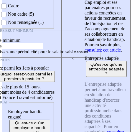
Cap emploi et ses
Cadre
partenaires pour ses
actions concrètes en
Non cadre (5)
faveur du recrutement,
Non renseignée (1)
de l’intégration et de
l’accompagnement de
IRE BRUT MINIMUM
ses collaborateurs en
situation de handicap.
re minimum
Pour en savoir plus,
consultez cet article
.
ssez une périodicité pour le salaire saisi
Entreprise adaptée
NITÉS
Qu'est-ce qu'une
z parmi les 1ers à postuler
entreprise adaptée
?
urquoi serez-vous parmi les
premiers à postuler ?
L'entreprise adaptée
es de plus de 15 jours,
permet à un travailleur
tant moins de 4 candidatures
en situation de
t France Travail est informé)
handicap d'exercer
ICAP
une activité
professionnelle dans
Employeur handi-
des conditions
engagé
adaptées à ses
Qu'est-ce qu'un
capacités. Pour en
employeur handi-
savoir plus,
consultez