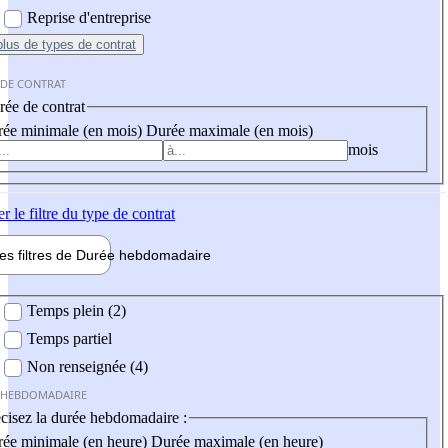
Reprise d'entreprise
plus
de types de contrat
 DE CONTRAT
ée de contrat
ée minimale (en mois)
Durée maximale (en mois)
mois
er
le filtre du type de contrat
les filtres de
Durée hebdo
madaire
 hebdomadaire
Temps plein (2)
Temps partiel
Non renseignée (4)
 HEBDOMADAIRE
cisez la durée hebdomadaire :
ée minimale (en heure)
Durée maximale (en heure)