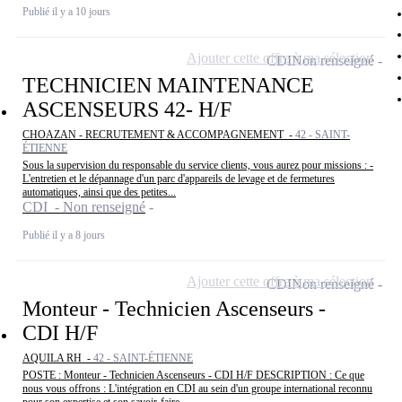
Publié il y a 10 jours
Ajouter cette offre à ma sélection
CDI
Non renseigné
TECHNICIEN MAINTENANCE
ASCENSEURS 42- H/F
CHOAZAN - RECRUTEMENT & ACCOMPAGNEMENT -
42 - SAINT-
ÉTIENNE
Sous la supervision du responsable du service clients, vous aurez pour missions : -
L'entretien et le dépannage d'un parc d'appareils de levage et de fermetures
automatiques, ainsi que des petites...
CDI - Non renseigné
Publié il y a 8 jours
Ajouter cette offre à ma sélection
CDI
Non renseigné
Monteur - Technicien Ascenseurs -
CDI H/F
AQUILA RH -
42 - SAINT-ÉTIENNE
POSTE : Monteur - Technicien Ascenseurs - CDI H/F DESCRIPTION : Ce que
nous vous offrons : L'intégration en CDI au sein d'un groupe international reconnu