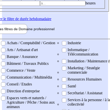
heures
er
le filtre de durée hebdomadaire
les filtres de
Domaine pro
fessionnel
ne professionel
Achats / Comptabilité / Gestion
Industrie
Arts / Artisanat d'art
Informatique /
Télécommunication
Banque / Assurance
Installation / Maintenance (
Bâtiment / Travaux Publics
Marketing / Stratégie
Commerce / Vente
commerciale
Communication / Multimédia
Ressources Humaines
Conseil / Etudes
Santé
Direction d'entreprise
Secrétariat / Assistanat
Espaces verts et naturels /
Services à la personne / à l
Agriculture / Pêche / Soins aux
collectivité
animaux