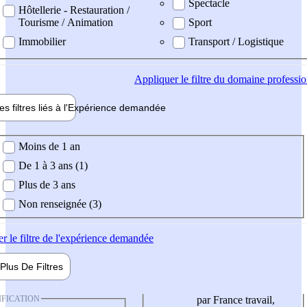
Spectacle
Hôtellerie - Restauration /
Tourisme / Animation
Sport
Immobilier
Transport / Logistique
Appliquer
le filtre du domaine professi
es filtres liés à l'
Expérience
demandée
ience demandée
Moins de 1 an
De 1 à 3 ans (1)
Plus de 3 ans
Non renseignée (3)
er
le filtre de l'expérience demandée
Plus De
Filtres
IFICATION
par France travail,