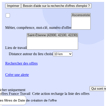
Imprimer
Besoin d'aide sur la recherche d'offres d'emploi ?
Métier, compétence, mot-clé, numéro d'offre
Lieu de travail
Distance autour du lieu choisi
Rechercher
des offres
Créer une alerte
Qui sont n
icher uniquement
 offres France Travail
Cette action recharge la liste des offres
les filtres de
Date de création
de l'offre