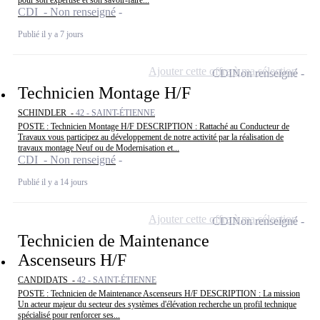
pour son expertise et son savoir-faire...
CDI - Non renseigné
Publié il y a 7 jours
Ajouter cette offre à ma sélection
CDI
Non renseigné
Technicien Montage H/F
SCHINDLER -
42 - SAINT-ÉTIENNE
POSTE : Technicien Montage H/F DESCRIPTION : Rattaché au Conducteur de
Travaux vous participez au développement de notre activité par la réalisation de
travaux montage Neuf ou de Modernisation et...
CDI - Non renseigné
Publié il y a 14 jours
Ajouter cette offre à ma sélection
CDI
Non renseigné
Technicien de Maintenance
Ascenseurs H/F
CANDIDATS -
42 - SAINT-ÉTIENNE
POSTE : Technicien de Maintenance Ascenseurs H/F DESCRIPTION : La mission
Un acteur majeur du secteur des systèmes d'élévation recherche un profil technique
spécialisé pour renforcer ses...