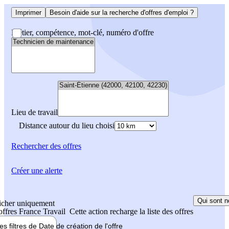
Imprimer
Besoin d'aide sur la recherche d'offres d'emploi ?
Métier, compétence, mot-clé, numéro d'offre
Lieu de travail
Distance autour du lieu choisi
Rechercher
des offres
Créer une alerte
Qui sont n
icher uniquement
 offres France Travail
Cette action recharge la liste des offres
les filtres de
Date de création
de l'offre