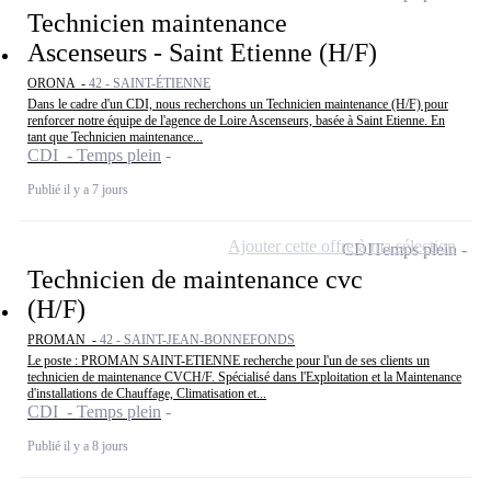
Technicien maintenance
Ascenseurs - Saint Etienne (H/F)
ORONA -
42 - SAINT-ÉTIENNE
Dans le cadre d'un CDI, nous recherchons un Technicien maintenance (H/F) pour
renforcer notre équipe de l'agence de Loire Ascenseurs, basée à Saint Etienne. En
tant que Technicien maintenance...
CDI - Temps plein
Publié il y a 7 jours
Ajouter cette offre à ma sélection
CDI
Temps plein
Technicien de maintenance cvc
(H/F)
PROMAN -
42 - SAINT-JEAN-BONNEFONDS
Le poste : PROMAN SAINT-ETIENNE recherche pour l'un de ses clients un
technicien de maintenance CVCH/F. Spécialisé dans l'Exploitation et la Maintenance
d'installations de Chauffage, Climatisation et...
CDI - Temps plein
Publié il y a 8 jours