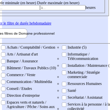
ée minimale (en heure)
Durée maximale (en heure)
heures
er
le filtre de durée hebdomadaire
les filtres de
Domaine pro
fessionnel
ne professionel
Achats / Comptabilité / Gestion
Industrie (5)
Arts / Artisanat d'art
Informatique /
Télécommunication
Banque / Assurance
Installation / Maintenance 
Bâtiment / Travaux Publics (10)
Marketing / Stratégie
Commerce / Vente
commerciale
Communication / Multimédia
Ressources Humaines
Conseil / Etudes
Santé
Direction d'entreprise
Secrétariat / Assistanat
Espaces verts et naturels /
Services à la personne / à l
Agriculture / Pêche / Soins aux
collectivité