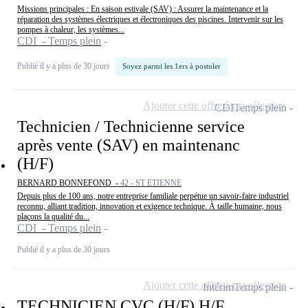
Missions principales : En saison estivale (SAV) : Assurer la maintenance et la
réparation des systèmes électriques et électroniques des piscines. Intervenir sur les
pompes à chaleur, les systèmes...
CDI - Temps plein
Publié il y a plus de 30 jours
Soyez parmi les 1ers à postuler
Ajouter cette offre à ma sélection
CDI
Temps plein
Technicien / Technicienne service
après vente (SAV) en maintenanc
(H/F)
BERNARD BONNEFOND -
42 - ST ETIENNE
Depuis plus de 100 ans, notre entreprise familiale perpétue un savoir-faire industriel
reconnu, alliant tradition, innovation et exigence technique. À taille humaine, nous
plaçons la qualité du...
CDI - Temps plein
Publié il y a plus de 30 jours
Ajouter cette offre à ma sélection
Intérim
Temps plein
TECHNICIEN CVC (H/F) H/F