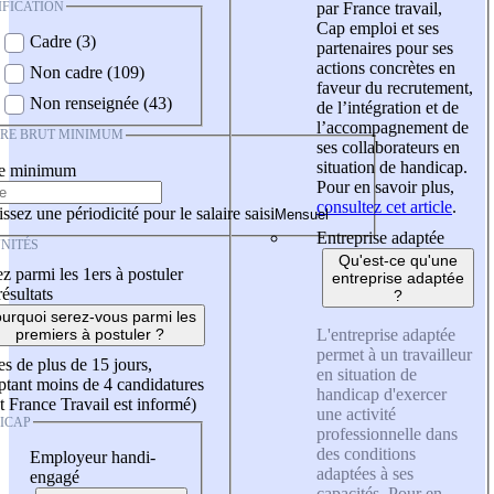
IFICATION
par France travail,
Cap emploi et ses
Cadre (3)
partenaires pour ses
actions concrètes en
Non cadre (109)
faveur du recrutement,
Non renseignée (43)
de l’intégration et de
l’accompagnement de
IRE BRUT MINIMUM
ses collaborateurs en
situation de handicap.
re minimum
Pour en savoir plus,
consultez cet article
.
ssez une périodicité pour le salaire saisi
Entreprise adaptée
NITÉS
Qu'est-ce qu'une
z parmi les 1ers à postuler
entreprise adaptée
résultats
?
urquoi serez-vous parmi les
L'entreprise adaptée
premiers à postuler ?
permet à un travailleur
es de plus de 15 jours,
en situation de
tant moins de 4 candidatures
handicap d'exercer
t France Travail est informé)
une activité
ICAP
professionnelle dans
des conditions
Employeur handi-
adaptées à ses
engagé
capacités. Pour en