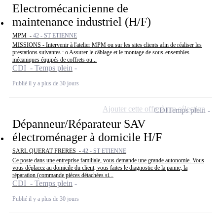
Electromécanicienne de
maintenance industriel (H/F)
MPM -
42 - ST ETIENNE
MISSIONS - Intervenir à l'atelier MPM ou sur les sites clients afin de réaliser les
prestations suivantes : o Assurer le câblage et le montage de sous-ensembles
mécaniques équipés de coffrets ou...
CDI - Temps plein
Publié il y a plus de 30 jours
Ajouter cette offre à ma sélection
CDI
Temps plein
Dépanneur/Réparateur SAV
électroménager à domicile H/F
SARL QUERAT FRERES -
42 - ST ETIENNE
Ce poste dans une entreprise familiale, vous demande une grande autonomie. Vous
vous déplacez au domicile du client, vous faites le diagnostic de la panne, la
réparation (commande pièces détachées si...
CDI - Temps plein
Publié il y a plus de 30 jours