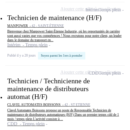
Ajouter cette offre à ma sélection
Intérim
Temps plein
Technicien de maintenance (H/F)
MANPOWER -
42 - SAINT-ÉTIENNE
Bienvenue chez Manpower Saint-Étienne Industrie, où les opportunités de carrière
sont aussi vastes que vos compétences ! Nous recrutons pour notre client, un leader
dans le domaine du transport en...
Intérim - Temps plein
Publié il y a 20 jours
Soyez parmi les 1ers à postuler
Ajouter cette offre à ma sélection
CDD
Temps plein
Technicien / Technicienne de
maintenance de distributeurs
automat (H/F)
CLAVEL AUTOMATES BOISSONS -
42 - ST ETIENNE
Clavel Automates Boissons propose un poste de Responsable Technicien de
maintenance de distributeurs automatiques (H/F) Dans un premier temps cdd de 1
mois / temps plein L'activité consiste à ...
CDD - Temps plein