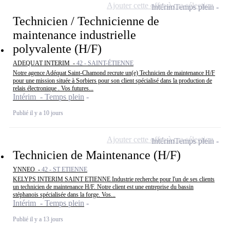
Ajouter cette offre à ma sélection
Intérim
Temps plein
Technicien / Technicienne de
maintenance industrielle
polyvalente (H/F)
ADEQUAT INTERIM -
42 - SAINT-ÉTIENNE
Notre agence Adéquat Saint-Chamond recrute un(e) Technicien de maintenance H/F
pour une mission située à Sorbiers pour son client spécialisé dans la production de
relais électronique . Vos futures...
Intérim - Temps plein
Publié il y a 10 jours
Ajouter cette offre à ma sélection
Intérim
Temps plein
Technicien de Maintenance (H/F)
YNNEO -
42 - ST ETIENNE
KELYPS INTERIM SAINT ETIENNE Industrie recherche pour l'un de ses clients
un technicien de maintenance H/F. Notre client est une entreprise du bassin
stéphanois spécialisée dans la forge. Vos...
Intérim - Temps plein
Publié il y a 13 jours