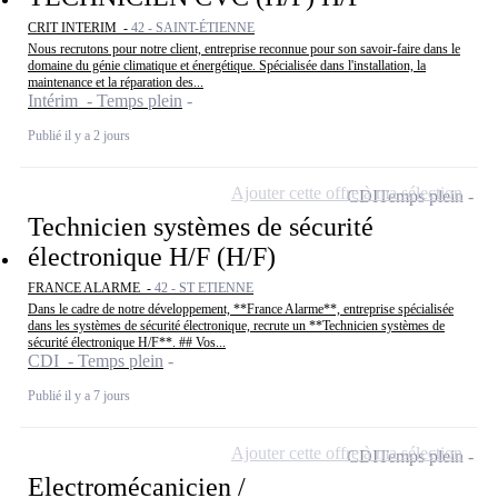
CRIT INTERIM -
42 - SAINT-ÉTIENNE
Nous recrutons pour notre client, entreprise reconnue pour son savoir-faire dans le
domaine du génie climatique et énergétique. Spécialisée dans l'installation, la
maintenance et la réparation des...
Intérim - Temps plein
Publié il y a 2 jours
Ajouter cette offre à ma sélection
CDI
Temps plein
Technicien systèmes de sécurité
électronique H/F (H/F)
FRANCE ALARME -
42 - ST ETIENNE
Dans le cadre de notre développement, **France Alarme**, entreprise spécialisée
dans les systèmes de sécurité électronique, recrute un **Technicien systèmes de
sécurité électronique H/F**. ## Vos...
CDI - Temps plein
Publié il y a 7 jours
Ajouter cette offre à ma sélection
CDI
Temps plein
Electromécanicien /