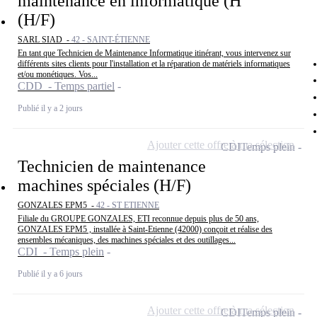
maintenance en informatique (H
(H/F)
SARL SIAD -
42 - SAINT-ÉTIENNE
En tant que Technicien de Maintenance Informatique itinérant, vous intervenez sur
différents sites clients pour l'installation et la réparation de matériels informatiques
et/ou monétiques. Vos...
CDD - Temps partiel
Publié il y a 2 jours
Ajouter cette offre à ma sélection
CDI
Temps plein
Technicien de maintenance
machines spéciales (H/F)
GONZALES EPM5 -
42 - ST ETIENNE
Filiale du GROUPE GONZALES, ETI reconnue depuis plus de 50 ans,
GONZALES EPM5 , installée à Saint-Etienne (42000) conçoit et réalise des
ensembles mécaniques, des machines spéciales et des outillages...
CDI - Temps plein
Publié il y a 6 jours
Ajouter cette offre à ma sélection
CDI
Temps plein