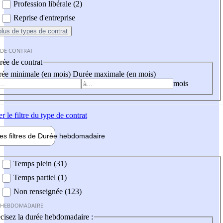
Profession libérale (2)
Reprise d'entreprise
plus
de types de contrat
 DE CONTRAT
ée de contrat
ée minimale (en mois)
Durée maximale (en mois)
mois
er
le filtre du type de contrat
les filtres de
Durée hebdo
madaire
 hebdomadaire
Temps plein (31)
Temps partiel (1)
Non renseignée (123)
 HEBDOMADAIRE
cisez la durée hebdomadaire :