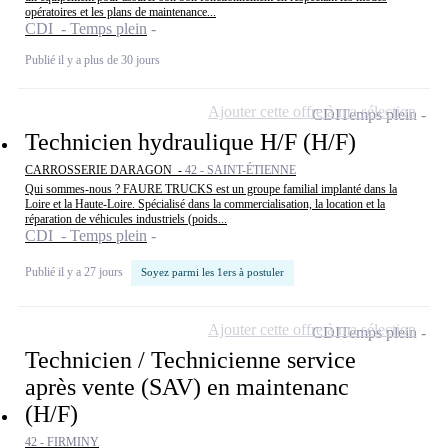
opératoires et les plans de maintenance...
CDI - Temps plein
Publié il y a plus de 30 jours
Ajouter cette offre à ma sélection
CDI
Temps plein
Technicien hydraulique H/F (H/F)
CARROSSERIE DARAGON -
42 - SAINT-ÉTIENNE
Qui sommes-nous ? FAURE TRUCKS est un groupe familial implanté dans la
Loire et la Haute-Loire. Spécialisé dans la commercialisation, la location et la
réparation de véhicules industriels (poids...
CDI - Temps plein
Publié il y a 27 jours
Soyez parmi les 1ers à postuler
Ajouter cette offre à ma sélection
CDI
Temps plein
Technicien / Technicienne service
après vente (SAV) en maintenanc
(H/F)
42 - FIRMINY