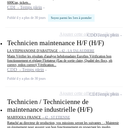
600€/an, tickets...
CDI - Temps plein
Publié il y a plus de 30 jours
Soyez parmi les 1ers à postuler
Ajouter cette offre à ma sélection
CDD
Temps plein
Technicien maintenance H/F (H/F)
LA STEPHANOISE D'ABATTAGE -
42 - LA TALAUDIERE
Matin Vérifier les résultats d'analyse hebdomadaire Eurofins Vérification bon
fonctionnement et réglage Flottateur (Eau de sortie claire, Qualité des flocs, ph
correct, redox correct) Vérification...
CDD - Temps plein
Publié il y a plus de 30 jours
Ajouter cette offre à ma sélection
CDI
Temps plein
Technicien / Technicienne de
maintenance industrielle (H/F)
MABTOOLS FRANCE -
42 - ST ETIENNE
Rattaché au directeur de production, vos missions seront les suivantes : - Maintenir
un équipement pour assurer son bon fonctionnement en respectant les modes