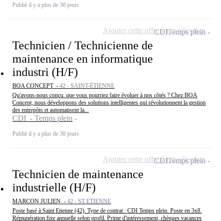
Publié il y a plus de 30 jours
Ajouter cette offre à ma sélection
CDI
Temps plein
Technicien / Technicienne de
maintenance en informatique
industri (H/F)
BOA CONCEPT -
42 - SAINT-ÉTIENNE
Qu'avons-nous conçu. que vous pourriez faire évoluer à nos côtés ? Chez BOA
Concept, nous développons des solutions intelligentes qui révolutionnent la gestion
des entrepôts et automatisent la...
CDI - Temps plein
Publié il y a plus de 30 jours
Ajouter cette offre à ma sélection
CDI
Temps plein
Technicien de maintenance
industrielle (H/F)
MARCON JULIEN -
42 - ST ETIENNE
Poste basé à Saint Etienne (42). Type de contrat : CDI Temps plein. Poste en 3x8.
Rémunération fixe annuelle selon profil. Prime d'intéressement, chèques vacances