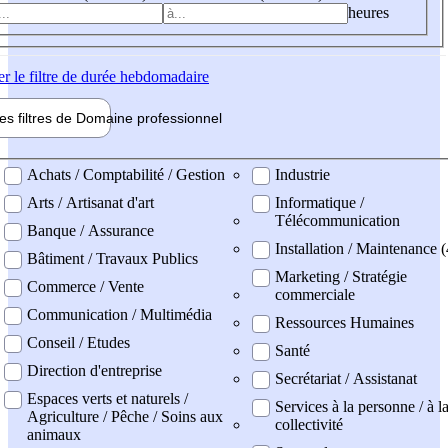
heures
er
le filtre de durée hebdomadaire
les filtres de
Domaine pro
fessionnel
ne professionel
Achats / Comptabilité / Gestion
Industrie
Arts / Artisanat d'art
Informatique /
Télécommunication
Banque / Assurance
Installation / Maintenance (
Bâtiment / Travaux Publics
Marketing / Stratégie
Commerce / Vente
commerciale
Communication / Multimédia
Ressources Humaines
Conseil / Etudes
Santé
Direction d'entreprise
Secrétariat / Assistanat
Espaces verts et naturels /
Services à la personne / à l
Agriculture / Pêche / Soins aux
collectivité
animaux