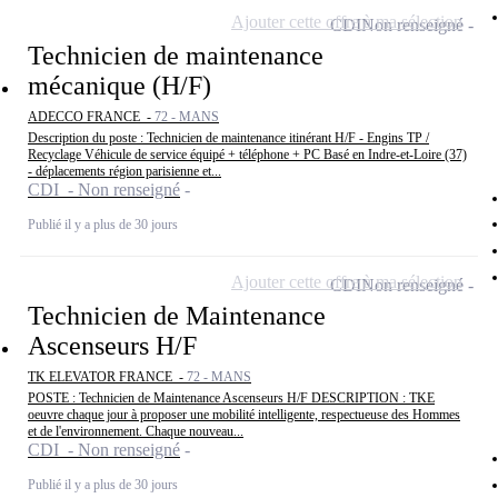
Ajouter cette offre à ma sélection
CDI
Non renseigné
Technicien de maintenance
mécanique (H/F)
ADECCO FRANCE -
72 - MANS
Description du poste : Technicien de maintenance itinérant H/F - Engins TP /
Recyclage Véhicule de service équipé + téléphone + PC Basé en Indre-et-Loire (37)
- déplacements région parisienne et...
CDI - Non renseigné
Publié il y a plus de 30 jours
Ajouter cette offre à ma sélection
CDI
Non renseigné
Technicien de Maintenance
Ascenseurs H/F
TK ELEVATOR FRANCE -
72 - MANS
POSTE : Technicien de Maintenance Ascenseurs H/F DESCRIPTION : TKE
oeuvre chaque jour à proposer une mobilité intelligente, respectueuse des Hommes
et de l'environnement. Chaque nouveau...
CDI - Non renseigné
Publié il y a plus de 30 jours