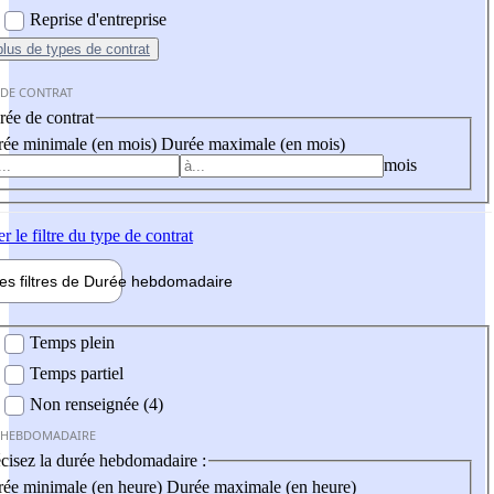
Reprise d'entreprise
plus
de types de contrat
 DE CONTRAT
ée de contrat
ée minimale (en mois)
Durée maximale (en mois)
mois
er
le filtre du type de contrat
les filtres de
Durée hebdo
madaire
 hebdomadaire
Temps plein
Temps partiel
Non renseignée (4)
 HEBDOMADAIRE
cisez la durée hebdomadaire :
ée minimale (en heure)
Durée maximale (en heure)