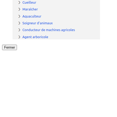
Fermer
Fermer
le détail de l'offre
/
Offre
sur
Offre précéden