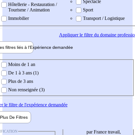
Spectacle
Hôtellerie - Restauration /
Tourisme / Animation
Sport
Immobilier
Transport / Logistique
Appliquer
le filtre du domaine professi
es filtres liés à l'
Expérience
demandée
ience demandée
Moins de 1 an
De 1 à 3 ans (1)
Plus de 3 ans
Non renseignée (3)
er
le filtre de l'expérience demandée
Plus De
Filtres
IFICATION
par France travail,