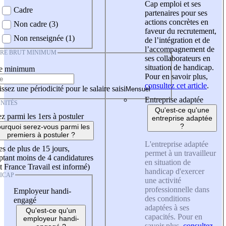
Cap emploi et ses
Cadre
partenaires pour ses
actions concrètes en
Non cadre (3)
faveur du recrutement,
Non renseignée (1)
de l’intégration et de
l’accompagnement de
IRE BRUT MINIMUM
ses collaborateurs en
situation de handicap.
re minimum
Pour en savoir plus,
consultez cet article
.
ssez une périodicité pour le salaire saisi
Entreprise adaptée
NITÉS
Qu'est-ce qu'une
z parmi les 1ers à postuler
entreprise adaptée
?
urquoi serez-vous parmi les
premiers à postuler ?
L'entreprise adaptée
es de plus de 15 jours,
permet à un travailleur
tant moins de 4 candidatures
en situation de
t France Travail est informé)
handicap d'exercer
ICAP
une activité
professionnelle dans
Employeur handi-
des conditions
engagé
adaptées à ses
Qu'est-ce qu'un
capacités. Pour en
employeur handi-
savoir plus,
consultez