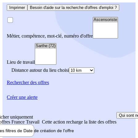
Imprimer
Besoin d'aide sur la recherche d'offres d'emploi ?
Métier, compétence, mot-clé, numéro d'offre
Lieu de travail
Distance autour du lieu choisi
Rechercher
des offres
Créer une alerte
Qui sont n
icher uniquement
 offres France Travail
Cette action recharge la liste des offres
les filtres de
Date de création
de l'offre