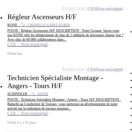
Ajouter cette offre à ma sélection
CDI
Non renseigné
Régleur Ascenseurs H/F
KONE -
72 - CHAPELLE-SAINT-AUBIN
POSTE : Régleur Ascenseurs H/F DESCRIPTION : Notre Groupe: Savez-vous
que KONE gère les déplacements de plus de 2 milliards de personnes chaque jour ?
Avec plus de 60 000 collaborateurs dans...
CDI - Non renseigné
Publié hier
Ajouter cette offre à ma sélection
CDI
Non renseigné
Technicien Spécialiste Montage -
Angers - Tours H/F
SCHINDLER -
72 - MANS
POSTE : Technicien Spécialiste Montage - Angers - Tours H/F DESCRIPTION :
Rattaché au Conducteur de Travaux, vous participez au développement de notre
activité par la réalisation de travaux montage...
CDI - Non renseigné
Publié il y a 16 jours