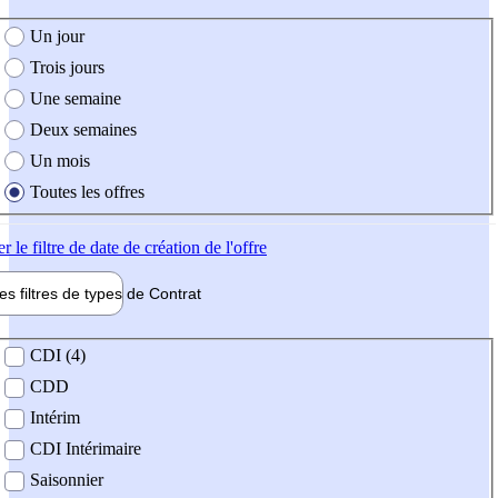
e création de l'offre
Un jour
Trois jours
Une semaine
Deux semaines
Un mois
Toutes les offres
er
le filtre de date de création de l'offre
les filtres de types de
Contrat
de contrat
CDI (4)
CDD
Intérim
CDI Intérimaire
Saisonnier