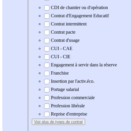
CDI de chantier ou d'opération
Contrat d'Engagement Educatif
Contrat intermittent
Contrat pacte
Contrat d'usage
CUI - CAE
CUI - CIE
Engagement à servir dans la réserve
Franchise
Insertion par l'activ.éco.
Portage salarial
Profession commerciale
Profession libérale
Reprise d'entreprise
Voir plus
de types de contrat