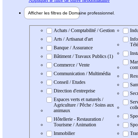
Appliquer
le filtre de durée hebdomadaire
Afficher les filtres de
Domaine pro
fessionnel
Domaine professionel
Achats / Comptabilité / Gestion
Indu
Arts / Artisanat d'art
Info
Tél
Banque / Assurance
Inst
Bâtiment / Travaux Publics (1)
Mark
Commerce / Vente
com
Communication / Multimédia
Res
Conseil / Etudes
San
Direction d'entreprise
Secr
Espaces verts et naturels /
Serv
Agriculture / Pêche / Soins aux
coll
animaux
Spe
Hôtellerie - Restauration /
Tourisme / Animation
Spo
Immobilier
Tran