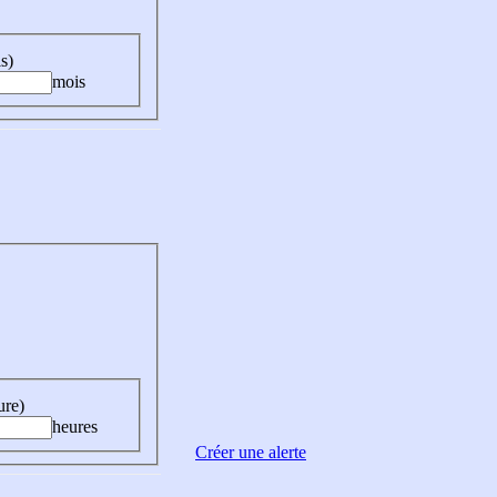
s)
mois
ure)
heures
Créer une alerte