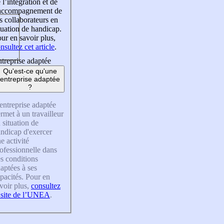
 l’intégration et de
’accompagnement de
s collaborateurs en
tuation de handicap.
ur en savoir plus,
nsultez cet article
.
treprise adaptée
Qu'est-ce qu'une
entreprise adaptée
?
entreprise adaptée
rmet à un travailleur
 situation de
ndicap d'exercer
e activité
ofessionnelle dans
s conditions
aptées à ses
pacités. Pour en
voir plus,
consultez
 site de l’UNEA
.