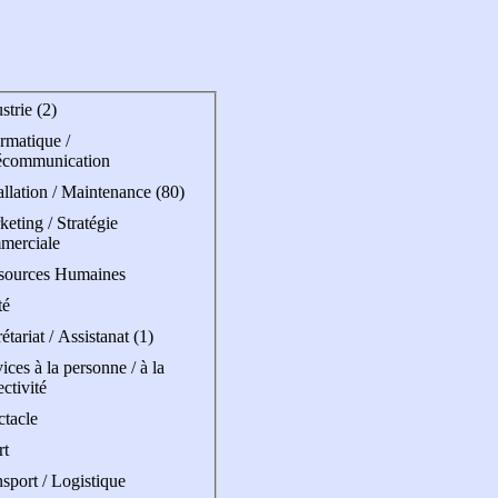
strie (2)
rmatique /
écommunication
allation / Maintenance (80)
eting / Stratégie
merciale
sources Humaines
té
étariat / Assistanat (1)
ices à la personne / à la
ectivité
ctacle
rt
sport / Logistique