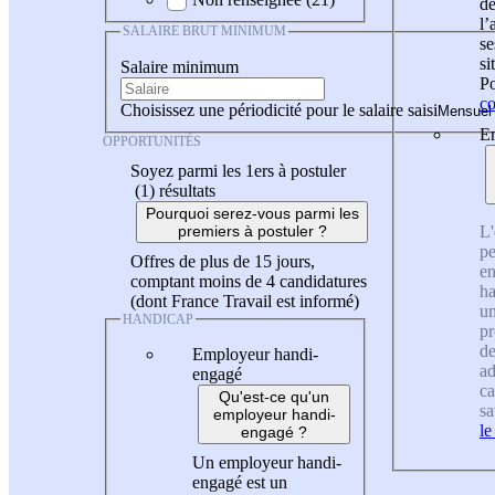
de
l
SALAIRE BRUT MINIMUM
se
si
Salaire minimum
Po
co
Choisissez une périodicité pour le salaire saisi
En
OPPORTUNITÉS
Soyez parmi les 1ers à postuler
(1)
résultats
Pourquoi serez-vous parmi les
L'
premiers à postuler ?
pe
Offres de plus de 15 jours,
en
comptant moins de 4 candidatures
ha
(dont France Travail est informé)
un
HANDICAP
pr
de
Employeur handi-
ad
engagé
ca
Qu'est-ce qu'un
sa
employeur handi-
le
engagé ?
Un employeur handi-
engagé est un