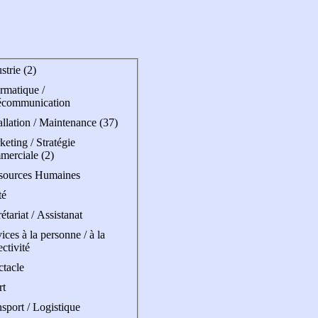
strie (2)
rmatique /
écommunication
allation / Maintenance (37)
eting / Stratégie
merciale (2)
sources Humaines
té
étariat / Assistanat
ices à la personne / à la
ectivité
ctacle
rt
sport / Logistique