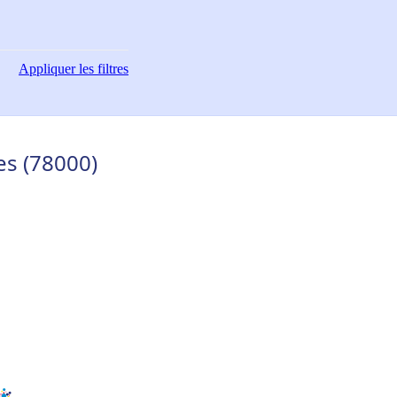
Appliquer
les filtres
es (78000)