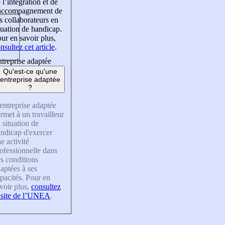
 l’intégration et de
’accompagnement de
s collaborateurs en
tuation de handicap.
ur en savoir plus,
nsultez cet article
.
treprise adaptée
Qu'est-ce qu'une
entreprise adaptée
?
entreprise adaptée
rmet à un travailleur
 situation de
ndicap d'exercer
e activité
ofessionnelle dans
s conditions
aptées à ses
pacités. Pour en
voir plus,
consultez
 site de l’UNEA
.