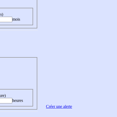
s)
mois
ure)
heures
Créer une alerte