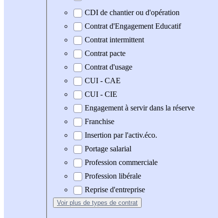
CDI de chantier ou d'opération
Contrat d'Engagement Educatif
Contrat intermittent
Contrat pacte
Contrat d'usage
CUI - CAE
CUI - CIE
Engagement à servir dans la réserve
Franchise
Insertion par l'activ.éco.
Portage salarial
Profession commerciale
Profession libérale
Reprise d'entreprise
Voir plus
de types de contrat