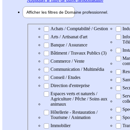
Appliquer
le filtre de durée hebdomadaire
Afficher les filtres de
Domaine pro
fessionnel
Domaine professionel
Achats / Comptabilité / Gestion
Indu
Arts / Artisanat d'art
Info
Tél
Banque / Assurance
Inst
Bâtiment / Travaux Publics (3)
Mark
Commerce / Vente
com
Communication / Multimédia
Res
Conseil / Etudes
San
Direction d'entreprise
Secr
Espaces verts et naturels /
Serv
Agriculture / Pêche / Soins aux
coll
animaux
Spe
Hôtellerie - Restauration /
Tourisme / Animation
Spo
Immobilier
Tran