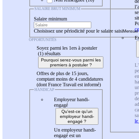
de
l
SALAIRE BRUT MINIMUM
se
si
Salaire minimum
Po
co
Choisissez une périodicité pour le salaire saisi
En
OPPORTUNITÉS
Soyez parmi les 1ers à postuler
(1)
résultats
Pourquoi serez-vous parmi les
L'
premiers à postuler ?
pe
Offres de plus de 15 jours,
en
comptant moins de 4 candidatures
ha
(dont France Travail est informé)
un
HANDICAP
pr
de
Employeur handi-
ad
engagé
ca
Qu'est-ce qu'un
sa
employeur handi-
le
engagé ?
Un employeur handi-
engagé est un