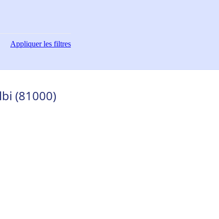
Appliquer
les filtres
lbi (81000)