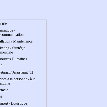
strie
rmatique /
écommunication
allation / Maintenance
eting / Stratégie
merciale
sources Humaines
té
étariat / Assistanat (1)
ices à la personne / à la
ectivité
ctacle
rt
sport / Logistique