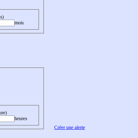
s)
mois
ure)
heures
Créer une alerte