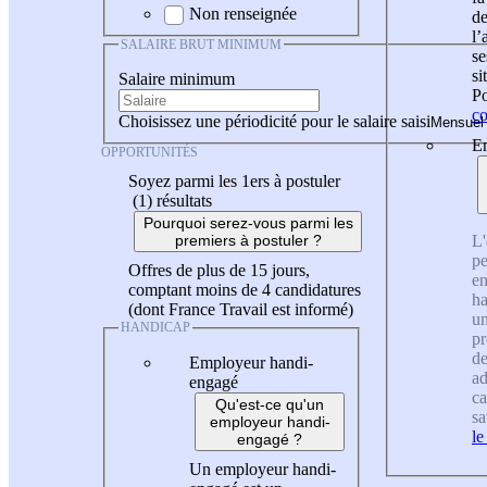
Non renseignée
de
l
SALAIRE BRUT MINIMUM
se
si
Salaire minimum
Po
co
Choisissez une périodicité pour le salaire saisi
En
OPPORTUNITÉS
Soyez parmi les 1ers à postuler
(1)
résultats
Pourquoi serez-vous parmi les
L'
premiers à postuler ?
pe
Offres de plus de 15 jours,
en
comptant moins de 4 candidatures
ha
(dont France Travail est informé)
un
HANDICAP
pr
de
Employeur handi-
ad
engagé
ca
Qu'est-ce qu'un
sa
employeur handi-
le
engagé ?
Un employeur handi-