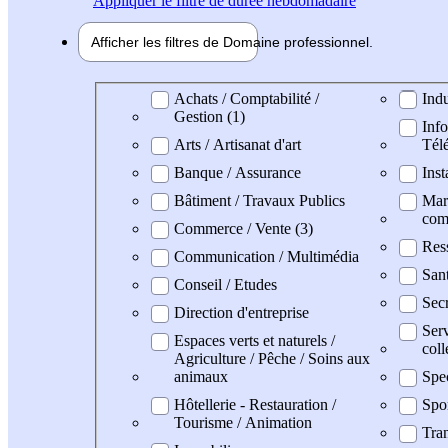
Appliquer
le filtre de durée hebdomadaire
Afficher les filtres de
Domaine pro
fessionnel
Domaine professionel
Achats / Comptabilité /
Indu
Gestion (1)
Info
Arts / Artisanat d'art
Tél
Banque / Assurance
Inst
Bâtiment / Travaux Publics
Mark
com
Commerce / Vente (3)
Res
Communication / Multimédia
San
Conseil / Etudes
Secr
Direction d'entreprise
Serv
Espaces verts et naturels /
coll
Agriculture / Pêche / Soins aux
animaux
Spe
Hôtellerie - Restauration /
Spo
Tourisme / Animation
Tran