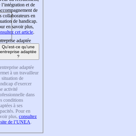
 l’intégration et de
’accompagnement de
s collaborateurs en
tuation de handicap.
ur en savoir plus,
nsultez cet article
.
treprise adaptée
Qu'est-ce qu'une
entreprise adaptée
?
entreprise adaptée
rmet à un travailleur
 situation de
ndicap d'exercer
e activité
ofessionnelle dans
s conditions
aptées à ses
pacités. Pour en
voir plus,
consultez
 site de l’UNEA
.