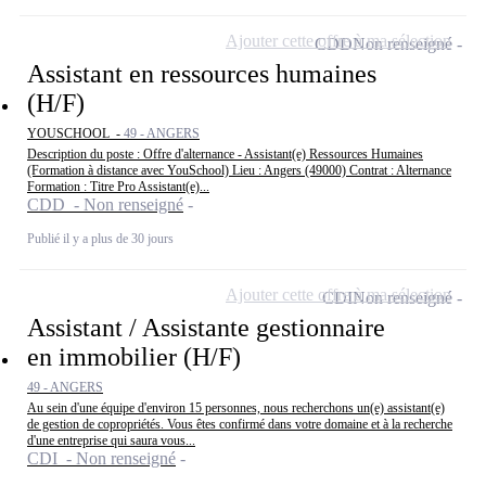
Ajouter cette offre à ma sélection
CDD
Non renseigné
Assistant en ressources humaines
(H/F)
YOUSCHOOL -
49 - ANGERS
Description du poste : Offre d'alternance - Assistant(e) Ressources Humaines
(Formation à distance avec YouSchool) Lieu : Angers (49000) Contrat : Alternance
Formation : Titre Pro Assistant(e)...
CDD - Non renseigné
Publié il y a plus de 30 jours
Ajouter cette offre à ma sélection
CDI
Non renseigné
Assistant / Assistante gestionnaire
en immobilier (H/F)
49 - ANGERS
Au sein d'une équipe d'environ 15 personnes, nous recherchons un(e) assistant(e)
de gestion de copropriétés. Vous êtes confirmé dans votre domaine et à la recherche
d'une entreprise qui saura vous...
CDI - Non renseigné