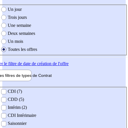
e création de l'offre
Un jour
Trois jours
Une semaine
Deux semaines
Un mois
Toutes les offres
er
le filtre de date de création de l'offre
les filtres de types de
Contrat
de contrat
CDI (7)
CDD (5)
Intérim (2)
CDI Intérimaire
Saisonnier