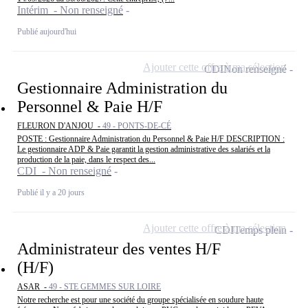
Intérim - Non renseigné
Publié aujourd'hui
Ajouter cette offre à ma sélection
CDI
Non renseigné
Gestionnaire Administration du
Personnel & Paie H/F
FLEURON D'ANJOU -
49 - PONTS-DE-CÉ
POSTE : Gestionnaire Administration du Personnel & Paie H/F DESCRIPTION :
Le gestionnaire ADP & Paie garantit la gestion administrative des salariés et la
production de la paie, dans le respect des...
CDI - Non renseigné
Publié il y a 20 jours
Ajouter cette offre à ma sélection
CDI
Temps plein
Administrateur des ventes H/F
(H/F)
ASAR -
49 - STE GEMMES SUR LOIRE
Notre recherche est pour une société du groupe spécialisée en soudure haute