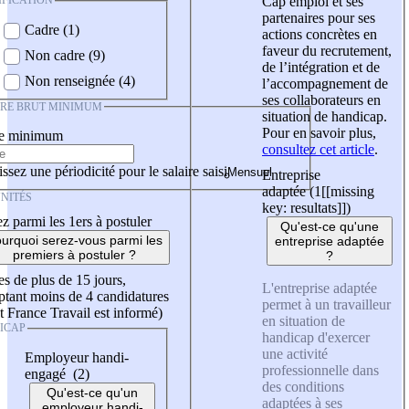
IFICATION
Cap emploi et ses
partenaires pour ses
Cadre (1)
actions concrètes en
faveur du recrutement,
Non cadre (9)
de l’intégration et de
Non renseignée (4)
l’accompagnement de
ses collaborateurs en
IRE BRUT MINIMUM
situation de handicap.
Pour en savoir plus,
re minimum
consultez cet article
.
ssez une périodicité pour le salaire saisi
Entreprise
adaptée (1
[[missing
NITÉS
key: resultats]]
)
z parmi les 1ers à postuler
Qu'est-ce qu'une
urquoi serez-vous parmi les
entreprise adaptée
premiers à postuler ?
?
es de plus de 15 jours,
L'entreprise adaptée
tant moins de 4 candidatures
permet à un travailleur
t France Travail est informé)
en situation de
ICAP
handicap d'exercer
une activité
Employeur handi-
professionnelle dans
engagé (2)
des conditions
Qu'est-ce qu'un
adaptées à ses
employeur handi-