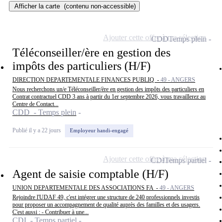
Afficher la carte
(contenu non-accessible)
Ajouter cette offre à ma sélection
CDD
Temps plein
Téléconseiller/ère en gestion des
impôts des particuliers (H/F)
DIRECTION DEPARTEMENTALE FINANCES PUBLIQ -
49 - ANGERS
Nous recherchons un/e Téléconseiller/ère en gestion des impôts des particuliers en
Contrat contractuel CDD 3 ans à partir du 1er septembre 2026, vous travaillerez au
Centre de Contact...
CDD - Temps plein
Publié il y a 22 jours
Employeur handi-engagé
Ajouter cette offre à ma sélection
CDI
Temps partiel
Agent de saisie comptable (H/F)
UNION DEPARTEMENTALE DES ASSOCIATIONS FA -
49 - ANGERS
Rejoindre l'UDAF 49, c'est intégrer une structure de 240 professionnels investis
pour proposer un accompagnement de qualité auprès des familles et des usagers.
C'est aussi : - Contribuer à une...
CDI - Temps partiel