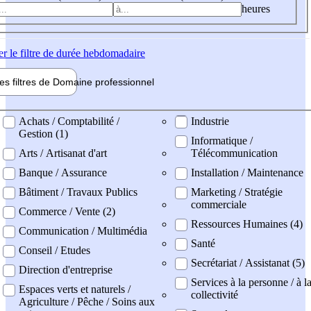
heures
er
le filtre de durée hebdomadaire
les filtres de
Domaine pro
fessionnel
ne professionel
Achats / Comptabilité /
Industrie
Gestion (1)
Informatique /
Arts / Artisanat d'art
Télécommunication
Banque / Assurance
Installation / Maintenance
Bâtiment / Travaux Publics
Marketing / Stratégie
commerciale
Commerce / Vente (2)
Ressources Humaines (4)
Communication / Multimédia
Santé
Conseil / Etudes
Secrétariat / Assistanat (5)
Direction d'entreprise
Services à la personne / à l
Espaces verts et naturels /
collectivité
Agriculture / Pêche / Soins aux