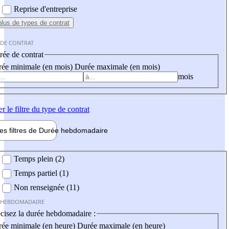
Reprise d'entreprise
plus
de types de contrat
 DE CONTRAT
ée de contrat
ée minimale (en mois)
Durée maximale (en mois)
mois
er
le filtre du type de contrat
les filtres de
Durée hebdo
madaire
 hebdomadaire
Temps plein (2)
Temps partiel (1)
Non renseignée (11)
 HEBDOMADAIRE
cisez la durée hebdomadaire :
ée minimale (en heure)
Durée maximale (en heure)