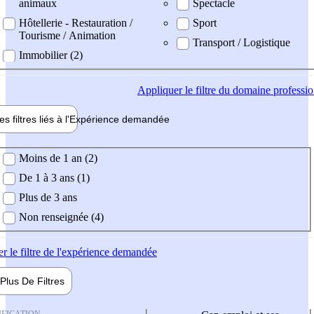
animaux
Spectacle
Hôtellerie - Restauration /
Sport
Tourisme / Animation
Transport / Logistique
Immobilier (2)
Appliquer
le filtre du domaine professi
es filtres liés à l'
Expérience
demandée
ience demandée
Moins de 1 an (2)
De 1 à 3 ans (1)
Plus de 3 ans
Non renseignée (4)
er
le filtre de l'expérience demandée
Plus De
Filtres