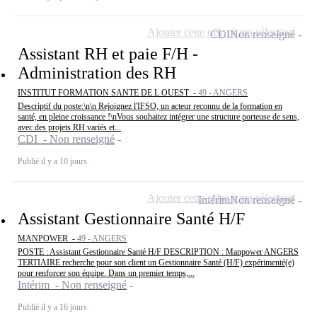
Ajouter cette offre à ma sélection
CDI
Non renseigné
Assistant RH et paie F/H -
Administration des RH
INSTITUT FORMATION SANTE DE L OUEST -
49 - ANGERS
Descriptif du poste:\n\n Rejoignez l'IFSO, un acteur reconnu de la formation en
santé, en pleine croissance !\nVous souhaitez intégrer une structure porteuse de sens,
avec des projets RH variés et...
CDI - Non renseigné
Publié il y a 10 jours
Ajouter cette offre à ma sélection
Intérim
Non renseigné
Assistant Gestionnaire Santé H/F
MANPOWER -
49 - ANGERS
POSTE : Assistant Gestionnaire Santé H/F DESCRIPTION : Manpower ANGERS
TERTIAIRE recherche pour son client un Gestionnaire Santé (H/F) expérimenté(e)
pour renforcer son équipe. Dans un premier temps,...
Intérim - Non renseigné
Publié il y a 16 jours