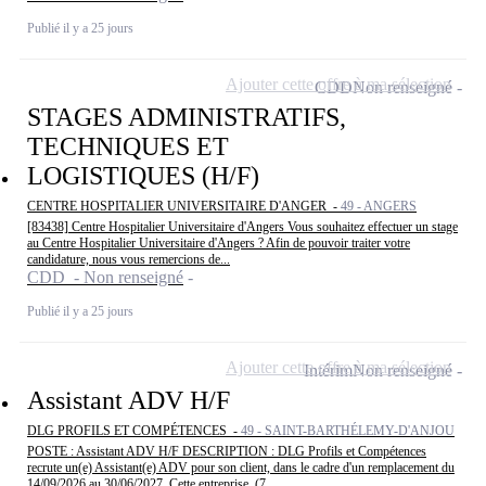
Publié il y a 25 jours
Ajouter cette offre à ma sélection
CDD
Non renseigné
STAGES ADMINISTRATIFS,
TECHNIQUES ET
LOGISTIQUES (H/F)
CENTRE HOSPITALIER UNIVERSITAIRE D'ANGER -
49 - ANGERS
[83438] Centre Hospitalier Universitaire d'Angers Vous souhaitez effectuer un stage
au Centre Hospitalier Universitaire d'Angers ? Afin de pouvoir traiter votre
candidature, nous vous remercions de...
CDD - Non renseigné
Publié il y a 25 jours
Ajouter cette offre à ma sélection
Intérim
Non renseigné
Assistant ADV H/F
DLG PROFILS ET COMPÉTENCES -
49 - SAINT-BARTHÉLEMY-D'ANJOU
POSTE : Assistant ADV H/F DESCRIPTION : DLG Profils et Compétences
recrute un(e) Assistant(e) ADV pour son client, dans le cadre d'un remplacement du
14/09/2026 au 30/06/2027. Cette entreprise, (7...