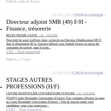
Publié il y a plus de 30 jours
Ajouter cette offre à ma sélection
CDI
Non renseigné
Directeur adjoint SMR (49) F/H -
Finance, trésorerie
RECRUTHOME SANTE -
49 - ANGERS
Descriptif du poste:\n\nNotre client, recherche un Directeur d'établissement MCO
dans le département 49.\n- Annonce diffusée sous l'intitulé Angers en raison des
contraintes de support, mais le poste...
CDI - Non renseigné
Publié il y a 17 jours
Ajouter cette offre à ma sélection
CDD
Non renseigné
STAGES AUTRES
PROFESSIONS (H/F)
CENTRE HOSPITALIER UNIVERSITAIRE D'ANGER -
49 - ANGERS
[83439] Centre Hospitalier Universitaire d'Angers Vous souhaitez effectuer un stage
au Centre Hospitalier Universitaire d'Angers ? Afin de pouvoir traiter votre
candidature, nous vous remercions...
CDD - Non renseigné