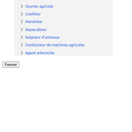
Fermer
Fermer
le détail de l'offre
/
Offre
sur
Offre précéden