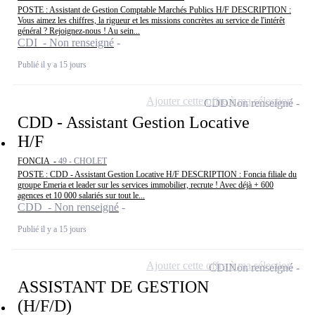
POSTE : Assistant de Gestion Comptable Marchés Publics H/F DESCRIPTION :
Vous aimez les chiffres, la rigueur et les missions concrètes au service de l'intérêt
général ? Rejoignez-nous ! Au sein...
CDI - Non renseigné
Publié il y a 15 jours
Ajouter cette offre à ma sélection
CDD
Non renseigné
CDD - Assistant Gestion Locative
H/F
FONCIA -
49 - CHOLET
POSTE : CDD - Assistant Gestion Locative H/F DESCRIPTION : Foncia filiale du
groupe Emeria et leader sur les services immobilier, recrute ! Avec déjà + 600
agences et 10 000 salariés sur tout le...
CDD - Non renseigné
Publié il y a 15 jours
Ajouter cette offre à ma sélection
CDI
Non renseigné
ASSISTANT DE GESTION
(H/F/D)