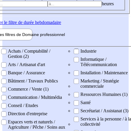
heures
er
le filtre de durée hebdomadaire
les filtres de
Domaine pro
fessionnel
ne professionel
Achats / Comptabilité /
Industrie
Gestion (2)
Informatique /
Arts / Artisanat d'art
Télécommunication
Banque / Assurance
Installation / Maintenance
Bâtiment / Travaux Publics
Marketing / Stratégie
commerciale
Commerce / Vente (1)
Ressources Humaines (1)
Communication / Multimédia
Santé
Conseil / Etudes
Secrétariat / Assistanat (3)
Direction d'entreprise
Services à la personne / à l
Espaces verts et naturels /
collectivité
Agriculture / Pêche / Soins aux