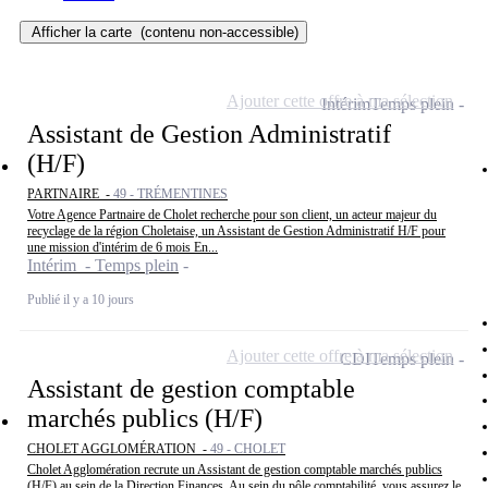
Afficher la carte
(contenu non-accessible)
Ajouter cette offre à ma sélection
Intérim
Temps plein
Assistant de Gestion Administratif
(H/F)
PARTNAIRE -
49 - TRÉMENTINES
Votre Agence Partnaire de Cholet recherche pour son client, un acteur majeur du
recyclage de la région Choletaise, un Assistant de Gestion Administratif H/F pour
une mission d'intérim de 6 mois En...
Intérim - Temps plein
Publié il y a 10 jours
Ajouter cette offre à ma sélection
CDI
Temps plein
Assistant de gestion comptable
marchés publics (H/F)
CHOLET AGGLOMÉRATION -
49 - CHOLET
Cholet Agglomération recrute un Assistant de gestion comptable marchés publics
(H/F) au sein de la Direction Finances. Au sein du pôle comptabilité, vous assurez le