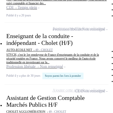
suivi comptable et financier des...
CDI - Temps plein
Publié il y a 20 jours
Ajouter cette offre à ma sélection
Profession libérale
Non renseigné
Enseignant de la conduite -
indépendant - Cholet (H/F)
AUTO-ECOLE.NET -
49 - CHOLET
STYCH, c'est le 1er employeur de France d'enseignants de la conduite et de la
sécurité routière en France. Nous avons conservé le meilleur de l'auto-école
traditionnelle en investissant sur la...
Profession libérale - Non renseigné
Publié il y a plus de 30 jours
Soyez parmi les 1ers à postuler
Ajouter cette offre à ma sélection
CDI
Non renseigné
Assistant de Gestion Comptable
Marchés Publics H/F
CHOLET AGGLOMÉRATION -
49 - CHOLET