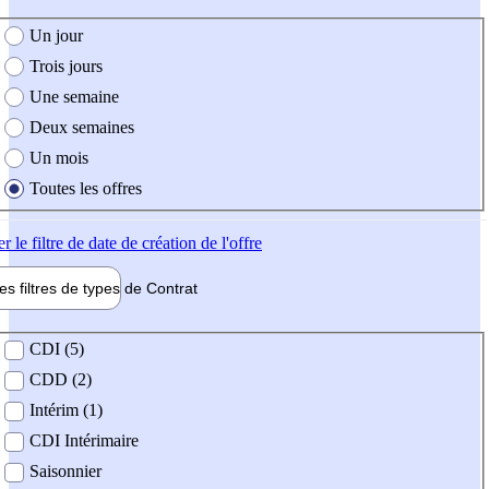
e création de l'offre
Un jour
Trois jours
Une semaine
Deux semaines
Un mois
Toutes les offres
er
le filtre de date de création de l'offre
les filtres de types de
Contrat
de contrat
CDI (5)
CDD (2)
Intérim (1)
CDI Intérimaire
Saisonnier