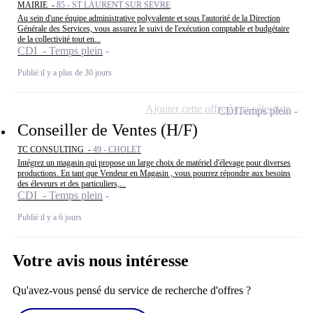
MAIRIE -
85 - ST LAURENT SUR SEVRE
Au sein d'une équipe administrative polyvalente et sous l'autorité de la Direction
Générale des Services, vous assurez le suivi de l'exécution comptable et budgétaire
de la collectivité tout en...
CDI - Temps plein
Publié il y a plus de 30 jours
Ajouter cette offre à ma sélection
CDI
Temps plein
Conseiller de Ventes (H/F)
TC CONSULTING -
49 - CHOLET
Intégrez un magasin qui propose un large choix de matériel d'élevage pour diverses
productions. En tant que Vendeur en Magasin , vous pourrez répondre aux besoins
des éleveurs et des particuliers,...
CDI - Temps plein
Publié il y a 6 jours
Votre avis nous intéresse
Qu'avez-vous pensé du service de recherche d'offres ?