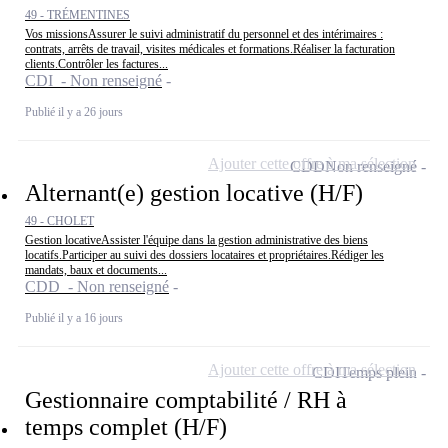
49 - TRÉMENTINES
Vos missionsAssurer le suivi administratif du personnel et des intérimaires :
contrats, arrêts de travail, visites médicales et formations.Réaliser la facturation
clients.Contrôler les factures...
CDI - Non renseigné
Publié il y a 26 jours
Ajouter cette offre à ma sélection
CDD
Non renseigné
Alternant(e) gestion locative (H/F)
49 - CHOLET
Gestion locativeAssister l'équipe dans la gestion administrative des biens
locatifs.Participer au suivi des dossiers locataires et propriétaires.Rédiger les
mandats, baux et documents...
CDD - Non renseigné
Publié il y a 16 jours
Ajouter cette offre à ma sélection
CDI
Temps plein
Gestionnaire comptabilité / RH à
temps complet (H/F)