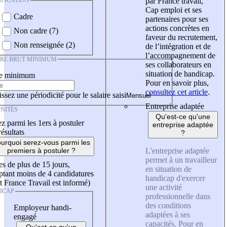
IFICATION
par France travail,
Cap emploi et ses
Cadre
partenaires pour ses
actions concrètes en
Non cadre (7)
faveur du recrutement,
Non renseignée (2)
de l’intégration et de
l’accompagnement de
IRE BRUT MINIMUM
ses collaborateurs en
situation de handicap.
re minimum
Pour en savoir plus,
consultez cet article
.
ssez une périodicité pour le salaire saisi
Entreprise adaptée
NITÉS
Qu'est-ce qu'une
z parmi les 1ers à postuler
entreprise adaptée
résultats
?
urquoi serez-vous parmi les
L'entreprise adaptée
premiers à postuler ?
permet à un travailleur
es de plus de 15 jours,
en situation de
tant moins de 4 candidatures
handicap d'exercer
t France Travail est informé)
une activité
ICAP
professionnelle dans
des conditions
Employeur handi-
adaptées à ses
engagé
capacités. Pour en
Qu'est-ce qu'un