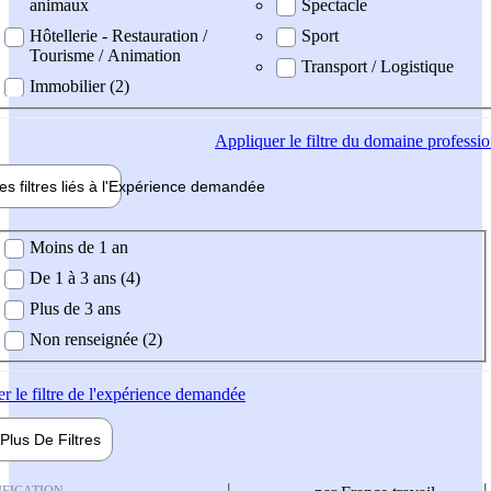
animaux
Spectacle
Hôtellerie - Restauration /
Sport
Tourisme / Animation
Transport / Logistique
Immobilier (2)
Appliquer
le filtre du domaine professi
es filtres liés à l'
Expérience
demandée
ience demandée
Moins de 1 an
De 1 à 3 ans (4)
Plus de 3 ans
Non renseignée (2)
er
le filtre de l'expérience demandée
Plus De
Filtres