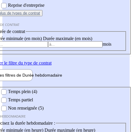
Reprise d'entreprise
plus
de types de contrat
 DE CONTRAT
ée de contrat
ée minimale (en mois)
Durée maximale (en mois)
mois
er
le filtre du type de contrat
les filtres de
Durée hebdo
madaire
 hebdomadaire
Temps plein (4)
Temps partiel
Non renseignée (5)
 HEBDOMADAIRE
cisez la durée hebdomadaire :
ée minimale (en heure)
Durée maximale (en heure)