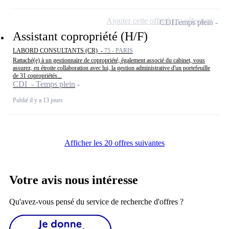
Ajouter cette offre à ma sélection
CDI
Temps plein
Assistant copropriété (H/F)
LABORD CONSULTANTS (CR) -
75 - PARIS
Rattaché(e) à un gestionnaire de copropriété, également associé du cabinet, vous
assurez, en étroite collaboration avec lui, la gestion administrative d'un portefeuille
de 31 copropriétés...
CDI - Temps plein
Publié il y a 13 jours
Afficher les 20 offres suivantes
Votre avis nous intéresse
Qu'avez-vous pensé du service de recherche d'offres ?