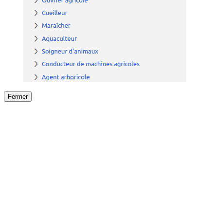
Fermer
Fermer
le détail de l'offre
/
Offre
sur
Offre précéden