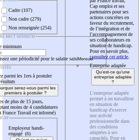
IFICATION
par France travail,
Cap emploi et ses
Cadre (107)
partenaires pour ses
actions concrètes en
Non cadre (279)
faveur du recrutement,
Non renseignée (254)
de l’intégration et de
l’accompagnement de
IRE BRUT MINIMUM
ses collaborateurs en
situation de handicap.
re minimum
Pour en savoir plus,
consultez cet article
.
ssez une périodicité pour le salaire saisi
Entreprise adaptée
NITÉS
Qu'est-ce qu'une
z parmi les 1ers à postuler
entreprise adaptée
résultats
?
urquoi serez-vous parmi les
L'entreprise adaptée
premiers à postuler ?
permet à un travailleur
es de plus de 15 jours,
en situation de
tant moins de 4 candidatures
handicap d'exercer
t France Travail est informé)
une activité
ICAP
professionnelle dans
des conditions
Employeur handi-
adaptées à ses
engagé (6)
capacités. Pour en
Qu'est-ce qu'un