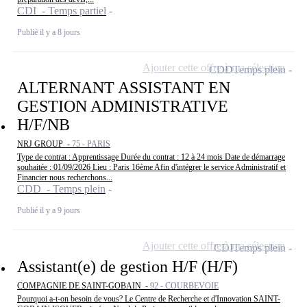
CDI - Temps partiel
Publié il y a 8 jours
Ajouter cette offre à ma sélection
CDD
Temps plein
ALTERNANT ASSISTANT EN
GESTION ADMINISTRATIVE
H/F/NB
NRJ GROUP -
75 - PARIS
Type de contrat : Apprentissage Durée du contrat : 12 à 24 mois Date de démarrage
souhaitée : 01/09/2026 Lieu : Paris 16ème Afin d'intégrer le service Administratif et
Financier nous recherchons...
CDD - Temps plein
Publié il y a 9 jours
Ajouter cette offre à ma sélection
CDI
Temps plein
Assistant(e) de gestion H/F (H/F)
COMPAGNIE DE SAINT-GOBAIN -
92 - COURBEVOIE
Pourquoi a-t-on besoin de vous? Le Centre de Recherche et d'Innovation SAINT-