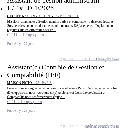
Assistant de gestion administratif
H/F #TDFE2026
GROUPE KS CONNECTION -
93 - BAGNOLET
Missions principales : Gestion administrative et comptable - Saisie des factures -
Suivi et classement des documents administratifs Déplacements - Déplacements
réguliers sur les différents sites en...
CDD - Temps plein
Publié il y a 27 jours
Ajouter cette offre à ma sélection
CDI
Temps plein
Assistant(e) Contrôle de Gestion et
Comptabilité (H/F)
MAISON PICTO -
75 - PARIS
Picto est une enseigne de restauration rapide basée à Paris. Dans le cadre de notre
développement, nous recrutons un(e) Assistant(e) Contrôle de Gestion et
Comptabilité pour renforcer notre équipe...
CDI - Temps plein
Publié il y a 28 jours
Ajouter cette offre à ma sélection
Intérim
Temps plein