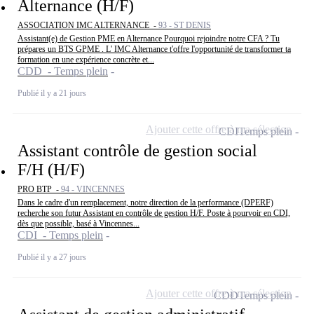
Alternance (H/F)
ASSOCIATION IMC ALTERNANCE -
93 - ST DENIS
Assistant(e) de Gestion PME en Alternance Pourquoi rejoindre notre CFA ? Tu
prépares un BTS GPME . L' IMC Alternance t'offre l'opportunité de transformer ta
formation en une expérience concrète et...
CDD - Temps plein
Publié il y a 21 jours
Ajouter cette offre à ma sélection
CDI
Temps plein
Assistant contrôle de gestion social
F/H (H/F)
PRO BTP -
94 - VINCENNES
Dans le cadre d'un remplacement, notre direction de la performance (DPERF)
recherche son futur Assistant en contrôle de gestion H/F. Poste à pourvoir en CDI,
dès que possible, basé à Vincennes...
CDI - Temps plein
Publié il y a 27 jours
Ajouter cette offre à ma sélection
CDD
Temps plein