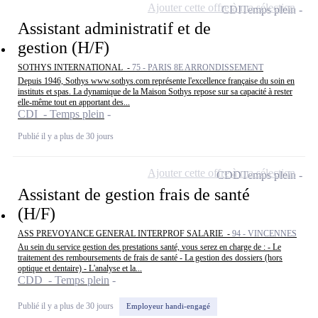
Ajouter cette offre à ma sélection
CDI
Temps plein
Assistant administratif et de
gestion (H/F)
SOTHYS INTERNATIONAL -
75 - PARIS 8E ARRONDISSEMENT
Depuis 1946, Sothys www.sothys.com représente l'excellence française du soin en
instituts et spas. La dynamique de la Maison Sothys repose sur sa capacité à rester
elle-même tout en apportant des...
CDI - Temps plein
Publié il y a plus de 30 jours
Ajouter cette offre à ma sélection
CDD
Temps plein
Assistant de gestion frais de santé
(H/F)
ASS PREVOYANCE GENERAL INTERPROF SALARIE -
94 - VINCENNES
Au sein du service gestion des prestations santé, vous serez en charge de : - Le
traitement des remboursements de frais de santé - La gestion des dossiers (hors
optique et dentaire) - L'analyse et la...
CDD - Temps plein
Publié il y a plus de 30 jours
Employeur handi-engagé