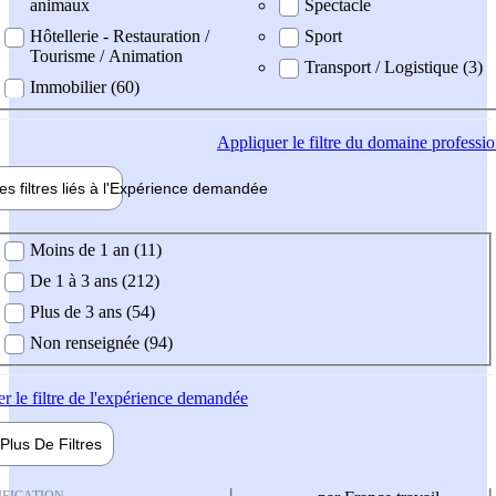
animaux
Spectacle
Hôtellerie - Restauration /
Sport
Tourisme / Animation
Transport / Logistique (3)
Immobilier (60)
Appliquer
le filtre du domaine professi
es filtres liés à l'
Expérience
demandée
ience demandée
Moins de 1 an (11)
De 1 à 3 ans (212)
Plus de 3 ans (54)
Non renseignée (94)
er
le filtre de l'expérience demandée
Plus De
Filtres