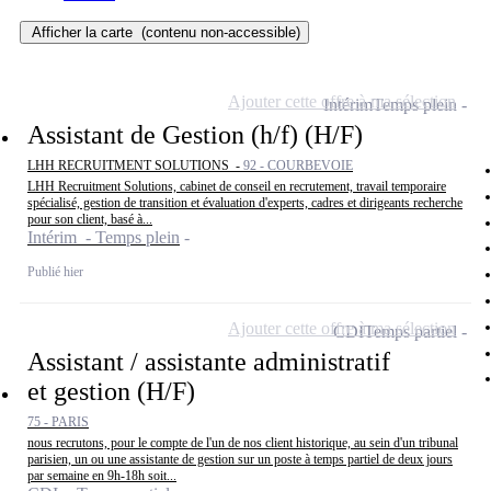
Afficher la carte
(contenu non-accessible)
Ajouter cette offre à ma sélection
Intérim
Temps plein
Assistant de Gestion (h/f) (H/F)
LHH RECRUITMENT SOLUTIONS -
92 - COURBEVOIE
LHH Recruitment Solutions, cabinet de conseil en recrutement, travail temporaire
spécialisé, gestion de transition et évaluation d'experts, cadres et dirigeants recherche
pour son client, basé à...
Intérim - Temps plein
Publié hier
Ajouter cette offre à ma sélection
CDI
Temps partiel
Assistant / assistante administratif
et gestion (H/F)
75 - PARIS
nous recrutons, pour le compte de l'un de nos client historique, au sein d'un tribunal
parisien, un ou une assistante de gestion sur un poste à temps partiel de deux jours
par semaine en 9h-18h soit...