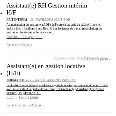
Assistant(e) RH Gestion intérim
H/F
CRIT INTERIM -
93 - PAVILLONS-SOUS-BOIS
Administration du personnel (ADP) de l'entrée à la sortie du salarié 1 mois en
intérim Lieu : Pavillons Sous-Bois. Gérer les temps de travail (modulation) du
personnel, les congés et les absences...
Intérim - Temps plein
Publié il y a 30 jours
Ajouter cette offre à ma sélection
CDI
Temps plein
Assistant(e) en gestion locative
(H/F)
JURIMATCH -
75 - PARIS 6E ARRONDISSEMENT
Petite structure familiale spécialisée en gestion locative, reconnue pour sa proximité
avec ses clients et la qualité de son suivi, recherche un(e) Assistant(e) en gestion
locative (H/F) destiné(e) à...
CDI - Temps plein
Publié il y a plus de 30 jours