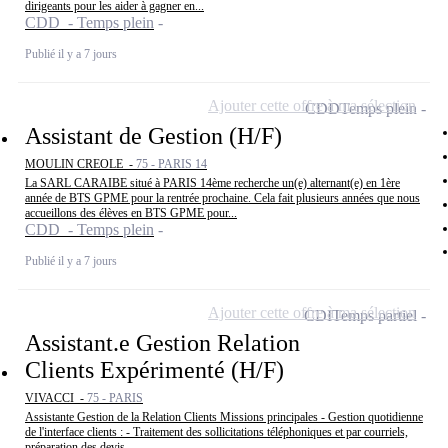
dirigeants pour les aider à gagner en...
CDD - Temps plein
Publié il y a 7 jours
Ajouter cette offre à ma sélection
CDD
Temps plein
Assistant de Gestion (H/F)
MOULIN CREOLE -
75 - PARIS 14
La SARL CARAIBE situé à PARIS 14ème recherche un(e) alternant(e) en 1ère
année de BTS GPME pour la rentrée prochaine. Cela fait plusieurs années que nous
accueillons des élèves en BTS GPME pour...
CDD - Temps plein
Publié il y a 7 jours
Ajouter cette offre à ma sélection
CDI
Temps partiel
Assistant.e Gestion Relation
Clients Expérimenté (H/F)
VIVACCI -
75 - PARIS
Assistante Gestion de la Relation Clients Missions principales - Gestion quotidienne
de l'interface clients : - Traitement des sollicitations téléphoniques et par courriels,
préparation des devis,...