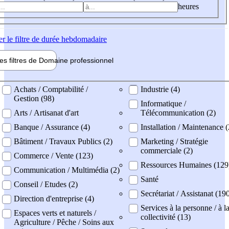
heures
er
le filtre de durée hebdomadaire
les filtres de
Domaine pro
fessionnel
ne professionel
Achats / Comptabilité /
Industrie (4)
Gestion (98)
Informatique /
Arts / Artisanat d'art
Télécommunication (2)
Banque / Assurance (4)
Installation / Maintenance (
Bâtiment / Travaux Publics (2)
Marketing / Stratégie
commerciale (2)
Commerce / Vente (123)
Ressources Humaines (129
Communication / Multimédia (2)
Santé
Conseil / Etudes (2)
Secrétariat / Assistanat (19
Direction d'entreprise (4)
Services à la personne / à l
Espaces verts et naturels /
collectivité (13)
Agriculture / Pêche / Soins aux