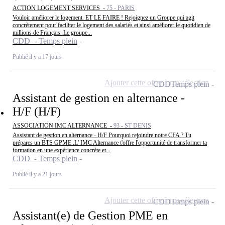
ACTION LOGEMENT SERVICES -
75 - PARIS
Vouloir améliorer le logement. ET LE FAIRE ! Rejoignez un Groupe qui agit
concrètement pour faciliter le logement des salariés et ainsi améliorer le quotidien de
millions de Français. Le groupe...
CDD - Temps plein
Publié il y a 17 jours
Ajouter cette offre à ma sélection
CDD
Temps plein
Assistant de gestion en alternance -
H/F (H/F)
ASSOCIATION IMC ALTERNANCE -
93 - ST DENIS
Assistant de gestion en alternance - H/F Pourquoi rejoindre notre CFA ? Tu
prépares un BTS GPME .L' IMC Alternance t'offre l'opportunité de transformer ta
formation en une expérience concrète et...
CDD - Temps plein
Publié il y a 21 jours
Ajouter cette offre à ma sélection
CDD
Temps plein
Assistant(e) de Gestion PME en