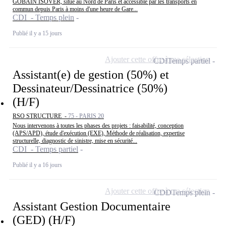
GOBAIN ISOVER, situé au Nord de Paris et accessible par les transports en
commun depuis Paris à moins d'une heure de Gare...
CDI - Temps plein
Publié il y a 15 jours
Ajouter cette offre à ma sélection
CDI
Temps partiel
Assistant(e) de gestion (50%) et
Dessinateur/Dessinatrice (50%)
(H/F)
RSO STRUCTURE -
75 - PARIS 20
Nous intervenons à toutes les phases des projets : faisabilité, conception
(APS/APD), étude d'exécution (EXE), Méthode de réalisation, expertise
structurelle, diagnostic de sinistre, mise en sécurité...
CDI - Temps partiel
Publié il y a 16 jours
Ajouter cette offre à ma sélection
CDD
Temps plein
Assistant Gestion Documentaire
(GED) (H/F)