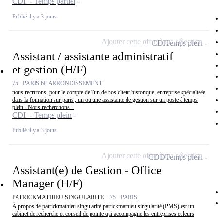
CDI - Temps partiel
Publié il y a 3 jours
Ajouter cette offre à ma sélection
CDI
Temps plein
Assistant / assistante administratif
et gestion (H/F)
75 - PARIS 6E ARRONDISSEMENT
nous recrutons, pour le compte de l'un de nos client historique, entreprise spécialisée
dans la formation sur paris , un ou une assistante de gestion sur un poste à temps
plein . Nous recherchons...
CDI - Temps plein
Publié il y a 3 jours
Ajouter cette offre à ma sélection
CDD
Temps plein
Assistant(e) de Gestion - Office
Manager (H/F)
PATRICKMATHIEU SINGULARITE -
75 - PARIS
À propos de patrickmathieu singularité patrickmathieu singularité (PMS) est un
cabinet de recherche et conseil de pointe qui accompagne les entreprises et leurs