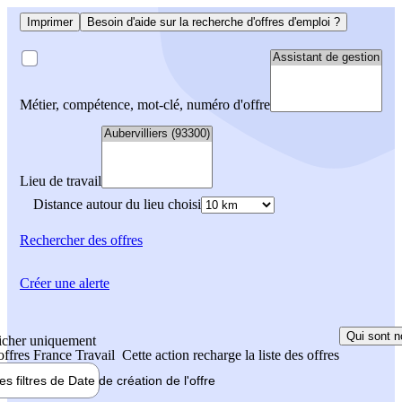
Imprimer
Besoin d'aide sur la recherche d'offres d'emploi ?
Métier, compétence, mot-clé, numéro d'offre
Lieu de travail
Distance autour du lieu choisi
Rechercher
des offres
Créer une alerte
Qui sont n
icher uniquement
 offres France Travail
Cette action recharge la liste des offres
les filtres de
Date de création
de l'offre